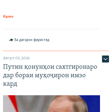
Идома
Ба дигарон фиристед
Август 05, 2026
Путин қонунҳои сахтгиронаро
дар бораи муҳоҷирон имзо
кард