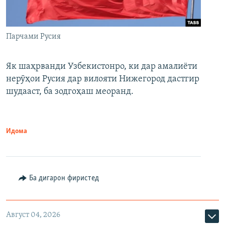
Парчами Русия
Як шаҳрванди Узбекистонро, ки дар амалиёти
нерӯҳои Русия дар вилояти Нижегород дастгир
шудааст, ба зодгоҳаш меоранд.
Идома
Ба дигарон фиристед
Август 04, 2026