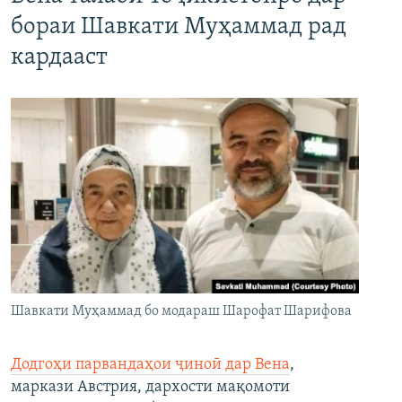
бораи Шавкати Муҳаммад рад
кардааст
Шавкати Муҳаммад бо модараш Шарофат Шарифова
Додгоҳи парвандаҳои ҷиноӣ дар Вена
,
маркази Австрия, дархости мақомоти