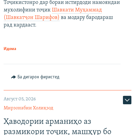
Тоҷикистонро дар бораи истирдоди намояндаи
мухолифини тоҷик
Шавкати Муҳаммад
(Шавкатҷон Шарифов)
ва модару бародараш
рад кардааст.
Идома
Ба дигарон фиристед
Август 05, 2026
Мирзонабии Холиқзод
Ҳаводории арманиҳо аз
размикори тоҷик, машҳур бо