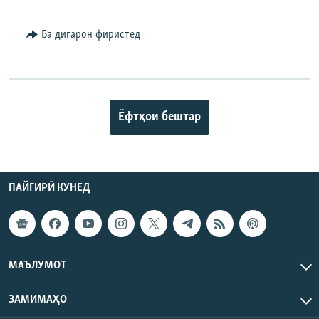
Ба дигарон фиристед
Ёфтҳои бештар
ПАЙГИРӢ КУНЕД
МАЪЛУМОТ
ЗАМИМАҲО