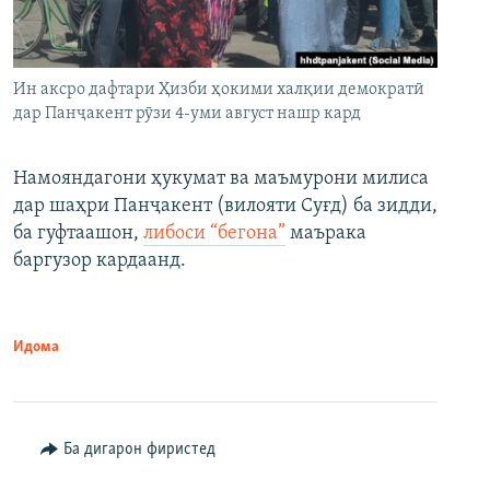
Ин аксро дафтари Ҳизби ҳокими халқии демократӣ
дар Панҷакент рӯзи 4-уми август нашр кард
Намояндагони ҳукумат ва маъмурони милиса
дар шаҳри Панҷакент (вилояти Суғд) ба зидди,
ба гуфтаашон,
либоси “бегона”
маърака
баргузор кардаанд.
Идома
Ба дигарон фиристед