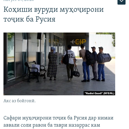
Коҳиши вуруди муҳоҷирони
тоҷик ба Русия
Акс аз бойгонӣ.
Сафари муҳоҷирони тоҷик ба Русия дар нимаи
аввали соли равон ба таври назаррас кам