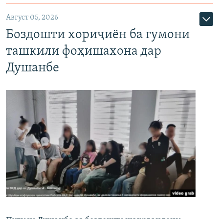
Август 05, 2026
Боздошти хориҷиён ба гумони
ташкили фоҳишахона дар
Душанбе