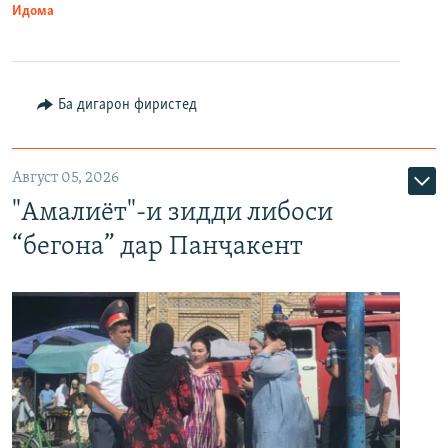
Идома
Ба дигарон фиристед
Август 05, 2026
"Амалиёт"-и зидди либоси
“бегона” дар Панҷакент