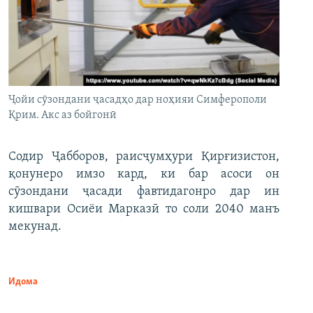
Ҷойи сӯзондани ҷасадҳо дар ноҳияи Симферополи
Қрим. Акс аз бойгонӣ
Содир Ҷабборов, раисҷумҳури Қирғизистон,
қонунеро имзо кард, ки бар асоси он
сӯзондани ҷасади фавтидагонро дар ин
кишвари Осиёи Марказӣ то соли 2040 манъ
мекунад.
Идома