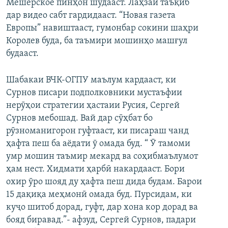
Мешерское пинҳон шудааст. Лаҳзаи таъқиб
дар видео сабт гардидааст. “Новая газета
Европы” навиштааст, гумонбар сокини шаҳри
Королев буда, ба таъмири мошинҳо машғул
будааст.
Шабакаи ВЧК-ОГПУ маълум кардааст, ки
Сурнов писари подполковники мустаъфии
нерӯҳои стратегии ҳастаии Русия, Сергей
Сурнов мебошад. Вай дар сӯҳбат бо
рӯзноманигорон гуфтааст, ки писараш чанд
ҳафта пеш ба аёдати ӯ омада буд. “ Ӯ тамоми
умр мошин таъмир мекард ва соҳибмаълумот
ҳам нест. Хидмати ҳарбӣ накардааст. Бори
охир ӯро шояд ду ҳафта пеш дида будам. Барои
15 дақиқа меҳмонӣ омада буд. Пурсидам, ки
куҷо шитоб дорад, гуфт, дар хона кор дорад ва
бояд биравад.”- афзуд, Сергей Сурнов, падари