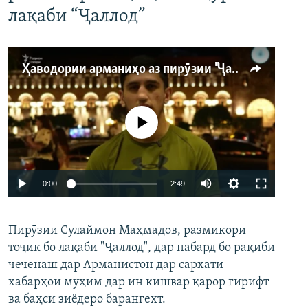
лақаби “Ҷаллод”
Ҳаводории арманиҳо аз пирӯзии "Ҷаллод"-и тоҷик
Феълан кор намекунад
Auto
0:00
2:49
240p
Пирӯзии Сулаймон Маҳмадов, размикори
360p
тоҷик бо лақаби "Ҷаллод", дар набард бо рақиби
480p
Auto
240p
360p
480p
чеченаш дар Арманистон дар сархати
720p
хабарҳои муҳим дар ин кишвар қарор гирифт
720p
1080p
ва баҳси зиёдеро барангехт.
1080p