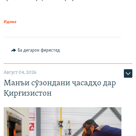
Идома
Ба дигарон фиристед
Август 04, 2026
Манъи сӯзондани ҷасадҳо дар
Қирғизистон