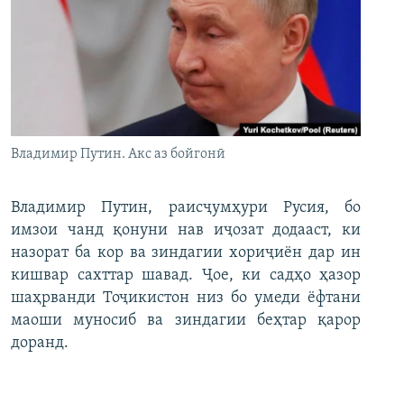
Владимир Путин. Акс аз бойгонӣ
Владимир Путин, раисҷумҳури Русия, бо
имзои чанд қонуни нав иҷозат додааст, ки
назорат ба кор ва зиндагии хориҷиён дар ин
кишвар сахттар шавад. Ҷое, ки садҳо ҳазор
шаҳрванди Тоҷикистон низ бо умеди ёфтани
маоши муносиб ва зиндагии беҳтар қарор
доранд.