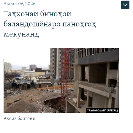
Август 06, 2026
Таҳхонаи биноҳои
баландошёнаро паноҳгоҳ
мекунанд
Акс аз бойгонӣ