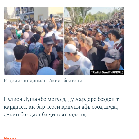
Раҳоии зиндониён. Акс аз бойгонӣ
Пулиси Душанбе мегӯяд, ду мардеро боздошт
кардааст, ки бар асоси қонуни афв озод шуда,
лекин боз даст ба ҷиноят заданд.