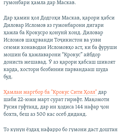
гумонбари ҳамла дар Маскав.
Дар ҳамин ҳол Додгоҳи Маскав, қарори ҳабси
Диловар Исломов аз гумонбарони дигари
ҳамла ба Крокусро қонунӣ хонд. Диловар
Исломов шаҳрванди Тоҷикистон ва узви
сеюми хонаводаи Исломовҳо аст, ки ба фуруши
мошин ба ҳамлаварони “Крокус” айбдор
дониста мешавад. Ӯ аз қарори ҳабсаш шикоят
карда, хостори бозбинии парвандааш шуда
буд.
Ҳамлаи маргбор ба "Крокус Сити Ҳолл"
дар
шаби 22-юми март сурат гирифт. Мақомоти
Русия гуфтанд, дар ин ҳодиса 144 нафар ҷон
бохта, беш аз 500 кас осеб диданд.
То кунун ёздаҳ нафарро бо гумони даст доштан