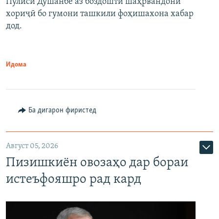
Пулиси Душанбе аз боздошти шаҳрвандони
хориҷӣ бо гумони ташкили фоҳишахона хабар
дод.
Идома
Ба дигарон фиристед
Август 05, 2026
Пизишкиён овозаҳо дар бораи
истеъфояшро рад кард