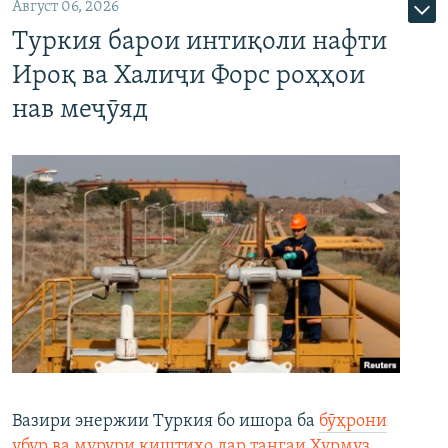
Август 06, 2026
Туркия барои интиқоли нафти
Ироқ ва Халиҷи Форс роҳҳои
нав меҷӯяд
Вазири энержии Туркия бо ишора ба
бӯҳрони
убур ва мурури киштиҳо дар тангаи Ҳурмуз