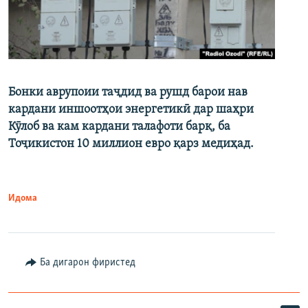
Бонки аврупоии таҷдид ва рушд барои нав
кардани иншоотҳои энергетикӣ дар шаҳри
Кӯлоб ва кам кардани талафоти барқ, ба
Тоҷикистон 10 миллион евро қарз медиҳад.
Идома
Ба дигарон фиристед