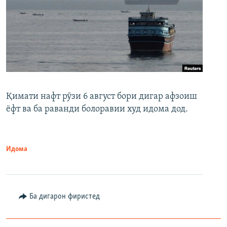
Қимати нафт рӯзи 6 август бори дигар афзоиш
ёфт ва ба раванди болоравии худ идома дод.
Идома
Ба дигарон фиристед