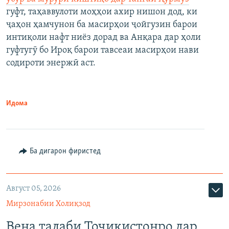
гуфт, таҳаввулоти моҳҳои ахир нишон дод, ки
ҷаҳон ҳамчунон ба масирҳои ҷойгузин барои
интиқоли нафт ниёз дорад ва Анқара дар ҳоли
гуфтугӯ бо Ироқ барои тавсеаи масирҳои нави
содироти энержӣ аст.
Идома
Ба дигарон фиристед
Август 05, 2026
Мирзонабии Холиқзод
Вена талаби Тоҷикистонро дар