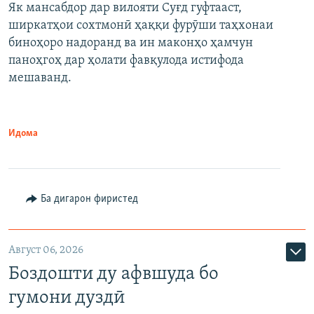
Як мансабдор дар вилояти Суғд гуфтааст,
ширкатҳои сохтмонӣ ҳаққи фурӯши таҳхонаи
биноҳоро надоранд ва ин маконҳо ҳамчун
паноҳгоҳ дар ҳолати фавқулода истифода
мешаванд.
Идома
Ба дигарон фиристед
Август 06, 2026
Боздошти ду афвшуда бо
гумони дуздӣ