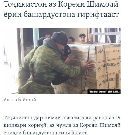
Тоҷикистон аз Кореяи Шимолӣ
ёрии башардӯстона гирифтааст
Акс аз бойгонӣ
Тоҷикистон дар нимаи аввали соли равон аз 19
кишвари хориҷӣ, аз ҷумла аз Кореяи Шимолӣ
ёриҳои башардӯстона гирифтааст.