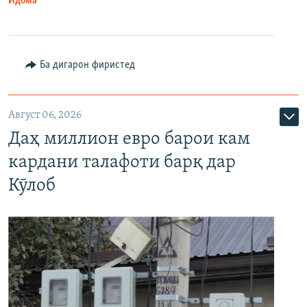
Идома
Ба дигарон фиристед
Август 06, 2026
Даҳ миллион евро барои кам
кардани талафоти барқ дар
Кӯлоб