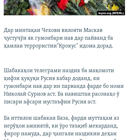
ГУЗОРИШҲОИ РАДИОӢ
Русский
ПАЙГИРӢ КУНЕД
Дар минтақаи Чехови вилояти Маскав
ҷустуҷӯи як гумонбари нав дар пайванд ба
ҳамлаи террористии"Крокус" идома дорад.
Ҳамаи сомонаҳои RFE/RL
Шабакаҳои телеграми наздик ба мақомоти
ҳифзи ҳуқуқи Русия хабар доданд, ки
гумонбари нав дар ин парванда фарде бо номи
Николай Сурнов аст. Ба навиштаи расонаҳо ӯ
писари афсари мустаъфии Русия аст.
Ба иттилои шабакаи База, фарди муттаҳам аз
нерӯҳои амниятӣ, ки ӯро таъқиб мекарданд,
фирор намуда, дар ҷангали наздикии деҳаи