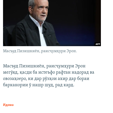
Масъуд Пизишкиён, раисҷумҳури Эрон.
Масъуд Пизишкиён, раисҷумҳури Эрон
мегӯяд, қасди ба истеъфо рафтан надорад ва
овозаҳоеро, ки дар рӯзҳои ахир дар бораи
барканории ӯ нашр шуд, рад кард.
Идома