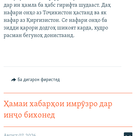
дар ин ҳамла ба ҳабс гирифта шудааст. Даҳ
нафари онҳо аз Тоҷикистон ҳастанд ва як
нафар аз Қирғизистон. Се нафари онҳо ба
зидди қарори додгоҳ шикоят карда, худро
расман бегуноҳ донистаанд.
Ба дигарон фиристед
Ҳамаи хабарҳои имрӯзро дар
инҷо бихонед
Август 07, 2026