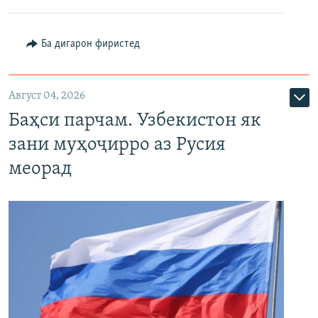
Ба дигарон фиристед
Август 04, 2026
Баҳси парчам. Узбекистон як
зани муҳоҷирро аз Русия
меорад