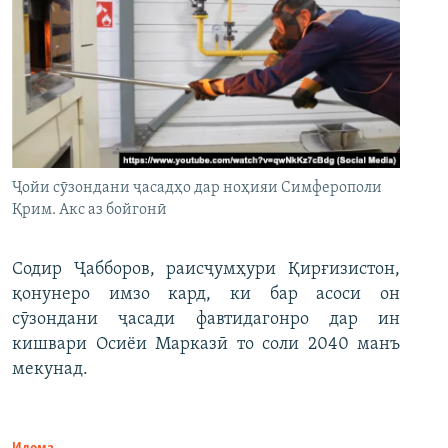
Ҷойи сӯзондани ҷасадҳо дар ноҳияи Симферополи
Қрим. Акс аз бойгонӣ
Содир Ҷабборов, раисҷумҳури Қирғизистон,
қонунеро имзо кард, ки бар асоси он
сӯзондани ҷасади фавтидагонро дар ин
кишвари Осиёи Марказӣ то соли 2040 манъ
мекунад.