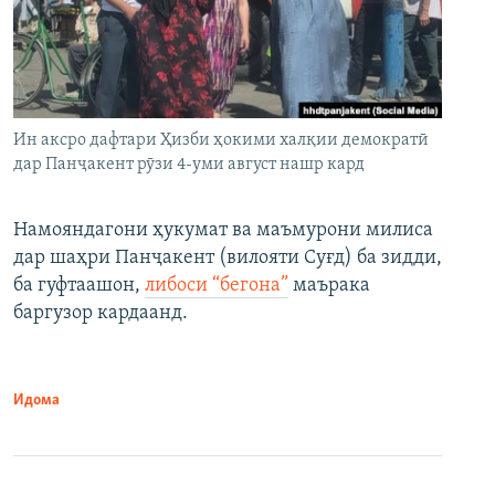
Ин аксро дафтари Ҳизби ҳокими халқии демократӣ
дар Панҷакент рӯзи 4-уми август нашр кард
Намояндагони ҳукумат ва маъмурони милиса
дар шаҳри Панҷакент (вилояти Суғд) ба зидди,
ба гуфтаашон,
либоси “бегона”
маърака
баргузор кардаанд.
Идома