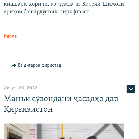
кишвари хориҷӣ, аз ҷумла аз Кореяи Шимолӣ
ёриҳои башардӯстона гирифтааст.
Идома
Ба дигарон фиристед
Август 04, 2026
Манъи сӯзондани ҷасадҳо дар
Қирғизистон