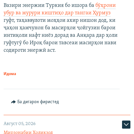
Вазири энержии Туркия бо ишора ба
бӯҳрони
убур ва мурури киштиҳо дар тангаи Ҳурмуз
гуфт, таҳаввулоти моҳҳои ахир нишон дод, ки
ҷаҳон ҳамчунон ба масирҳои ҷойгузин барои
интиқоли нафт ниёз дорад ва Анқара дар ҳоли
гуфтугӯ бо Ироқ барои тавсеаи масирҳои нави
содироти энержӣ аст.
Идома
Ба дигарон фиристед
Август 05, 2026
Мирзонабии Холиқзод