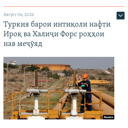
Август 06, 2026
Туркия барои интиқоли нафти
Ироқ ва Халиҷи Форс роҳҳои
нав меҷӯяд