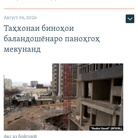
Август 06, 2026
Таҳхонаи биноҳои
баландошёнаро паноҳгоҳ
мекунанд
Акс аз бойгонӣ