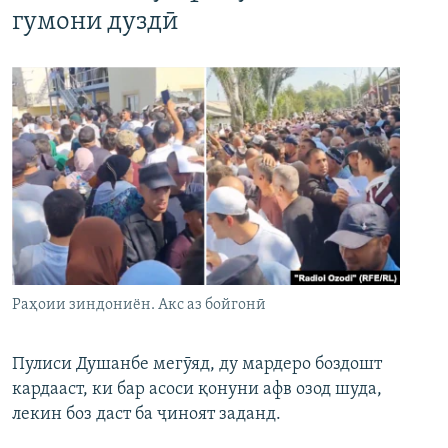
гумони дуздӣ
Раҳоии зиндониён. Акс аз бойгонӣ
Пулиси Душанбе мегӯяд, ду мардеро боздошт
кардааст, ки бар асоси қонуни афв озод шуда,
лекин боз даст ба ҷиноят заданд.