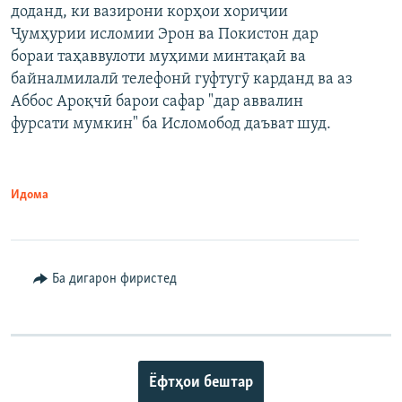
доданд, ки вазирони корҳои хориҷии
Ҷумҳурии исломии Эрон ва Покистон дар
бораи таҳаввулоти муҳими минтақаӣ ва
байналмилалӣ телефонӣ гуфтугӯ карданд ва аз
Аббос Ароқчӣ барои сафар "дар аввалин
фурсати мумкин" ба Исломобод даъват шуд.
Идома
Ба дигарон фиристед
Ёфтҳои бештар