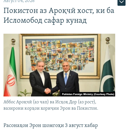
Август 04, 2026
Покистон аз Ароқчӣ хост, ки ба
Исломобод сафар кунад
Аббос Ароқчӣ (аз чап) ва Исҳоқ Дор (аз рост),
вазирони корҳои хориҷии Эрон ва Покистон.
Расонаҳои Эрон шомгоҳи 3 август хабар