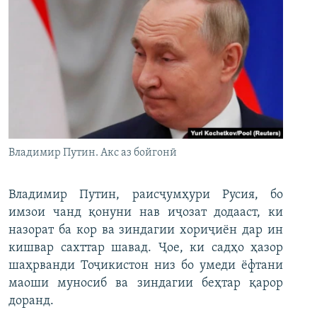
Владимир Путин. Акс аз бойгонӣ
Владимир Путин, раисҷумҳури Русия, бо
имзои чанд қонуни нав иҷозат додааст, ки
назорат ба кор ва зиндагии хориҷиён дар ин
кишвар сахттар шавад. Ҷое, ки садҳо ҳазор
шаҳрванди Тоҷикистон низ бо умеди ёфтани
маоши муносиб ва зиндагии беҳтар қарор
доранд.