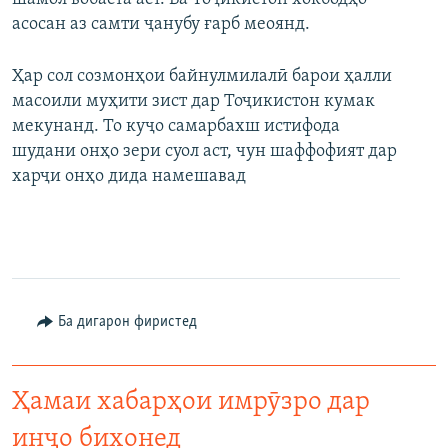
асосан аз самти ҷанубу ғарб меоянд.
Ҳар сол созмонҳои байнулмилалӣ барои ҳалли
масоили муҳити зист дар Тоҷикистон кумак
мекунанд. То куҷо самарбахш истифода
шудани онҳо зери суол аст, чун шаффофият дар
харҷи онҳо дида намешавад
Ба дигарон фиристед
Ҳамаи хабарҳои имрӯзро дар
инҷо бихонед