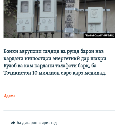
Бонки аврупоии таҷдид ва рушд барои нав
кардани иншоотҳои энергетикӣ дар шаҳри
Кӯлоб ва кам кардани талафоти барқ, ба
Тоҷикистон 10 миллион евро қарз медиҳад.
Идома
Ба дигарон фиристед