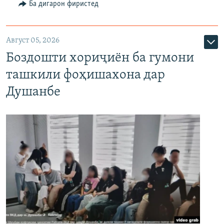
Ба дигарон фиристед
Август 05, 2026
Боздошти хориҷиён ба гумони
ташкили фоҳишахона дар
Душанбе