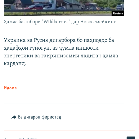
Ҳамла ба анбори "Wildberries" дар Новосемейкино
Украина ва Русия дигарбора бо паҳподҳо ба
ҳадафҳои гуногун, аз ҷумла иншооти
энергетикӣ ва ғайринизомии якдигар ҳамла
карданд.
Идома
Ба дигарон фиристед