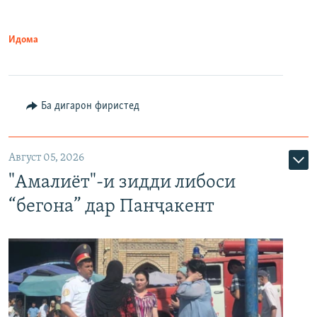
Идома
Ба дигарон фиристед
Август 05, 2026
"Амалиёт"-и зидди либоси
“бегона” дар Панҷакент