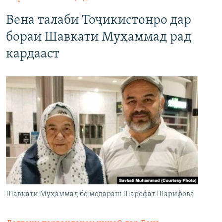
Вена талаби Тоҷикистонро дар
бораи Шавкати Муҳаммад рад
кардааст
Шавкати Муҳаммад бо модараш Шарофат Шарифова