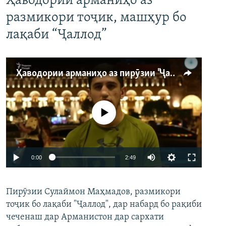
Ҳаводории арманиҳо аз
размикори тоҷик, машҳур бо
лақаби “Ҷаллод”
Ҳаводории арманиҳо аз пирӯзии "Ҷаллод"-и тоҷик
Феълан кор намекунад
Auto
0:00
2:49
240p
Пирӯзии Сулаймон Маҳмадов, размикори
360p
тоҷик бо лақаби "Ҷаллод", дар набард бо рақиби
480p
Auto
240p
360p
480p
чеченаш дар Арманистон дар сархати
720p