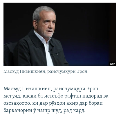
Масъуд Пизишкиён, раисҷумҳури Эрон.
Масъуд Пизишкиён, раисҷумҳури Эрон
мегӯяд, қасди ба истеъфо рафтан надорад ва
овозаҳоеро, ки дар рӯзҳои ахир дар бораи
барканории ӯ нашр шуд, рад кард.