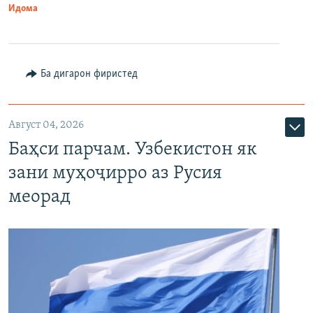
Идома
Ба дигарон фиристед
Август 04, 2026
Баҳси парчам. Узбекистон як
зани муҳоҷирро аз Русия
меорад