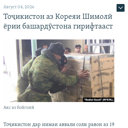
Август 04, 2026
Тоҷикистон аз Кореяи Шимолӣ
ёрии башардӯстона гирифтааст
Акс аз бойгонӣ
Тоҷикистон дар нимаи аввали соли равон аз 19