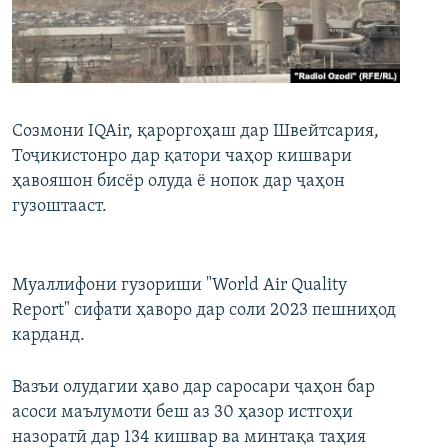
ГУЗОРИШҲОИ РАДИОӢ
Русский
ПАЙГИРӢ КУНЕД
Cозмони IQAir, қароргоҳаш дар Швейтсария,
Тоҷикистонро дар қатори чаҳор кишвари
ҳавояшон бисёр олуда ё нопок дар ҷаҳон
гузоштааст.
Ҳамаи сомонаҳои RFE/RL
Муаллифони гузориши "World Air Quality
Report" сифати ҳаворо дар соли 2023 пешниҳод
карданд.
Вазъи олудагии ҳаво дар саросари ҷаҳон бар
асоси маълумоти беш аз 30 ҳазор истгоҳи
назоратӣ дар 134 кишвар ва минтақа таҳия