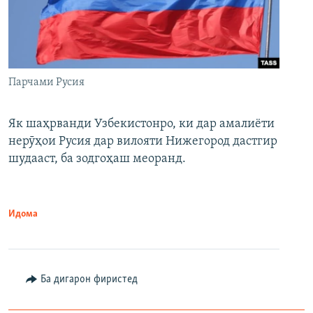
Парчами Русия
Як шаҳрванди Узбекистонро, ки дар амалиёти
нерӯҳои Русия дар вилояти Нижегород дастгир
шудааст, ба зодгоҳаш меоранд.
Идома
Ба дигарон фиристед