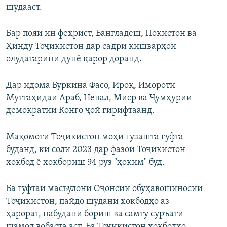
шудааст.
Бар пояи ин феҳрист, Бангладеш, Покистон ва
Ҳинду Тоҷикистон дар садри кишварҳои
олудатарини дунё қарор доранд.
Дар идома Буркина Фасо, Ироқ, Имороти
Муттаҳидаи Араб, Непал, Миср ва Ҷумҳурии
демократии Конго ҷой гирифтаанд.
Мақомоти Тоҷикистон моҳи гузашта гуфта
буданд, ки соли 2023 дар фазои Тоҷикистон
хокбод ё хокбориш 94 рӯз "ҳоким" буд.
Ба гуфтаи масъулони Оҷонсии обуҳавошиносии
Тоҷикистон, пайдо шудани хокбодҳо аз
ҳарорат, набудани бориш ва самту суръати
шамол вобаста аст. Ба Тоҷикистон хокбодҳо