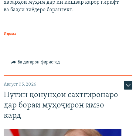
хабарҳои муҳим дар ин кишвар қарор гирифт
720p
1080p
ва баҳси зиёдеро барангехт.
1080p
Идома
Ба дигарон фиристед
Август 05, 2026
Путин қонунҳои сахтгиронаро
дар бораи муҳоҷирон имзо
кард