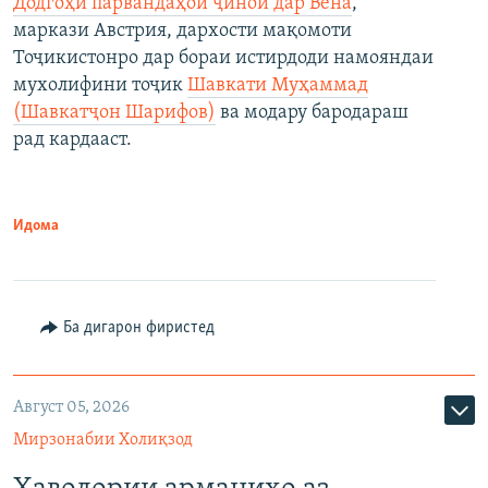
Додгоҳи парвандаҳои ҷиноӣ дар Вена
,
маркази Австрия, дархости мақомоти
Тоҷикистонро дар бораи истирдоди намояндаи
мухолифини тоҷик
Шавкати Муҳаммад
(Шавкатҷон Шарифов)
ва модару бародараш
рад кардааст.
Идома
Ба дигарон фиристед
Август 05, 2026
Мирзонабии Холиқзод