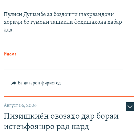
Пулиси Душанбе аз боздошти шаҳрвандони
хориҷӣ бо гумони ташкили фоҳишахона хабар
дод.
Идома
Ба дигарон фиристед
Август 05, 2026
Пизишкиён овозаҳо дар бораи
истеъфояшро рад кард