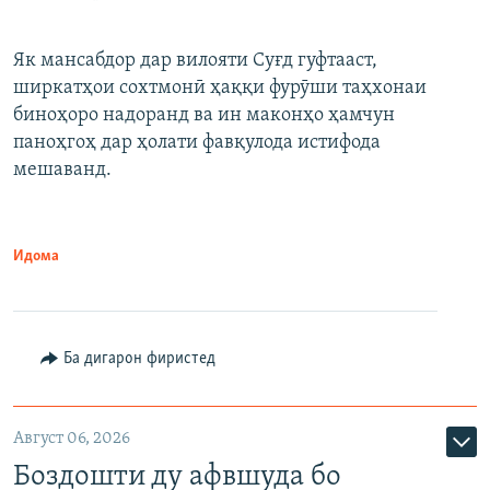
Як мансабдор дар вилояти Суғд гуфтааст,
ширкатҳои сохтмонӣ ҳаққи фурӯши таҳхонаи
биноҳоро надоранд ва ин маконҳо ҳамчун
паноҳгоҳ дар ҳолати фавқулода истифода
мешаванд.
Идома
Ба дигарон фиристед
Август 06, 2026
Боздошти ду афвшуда бо