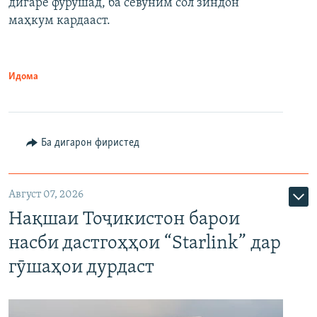
дигаре фурӯшад, ба севуним сол зиндон
маҳкум кардааст.
Идома
Ба дигарон фиристед
Август 07, 2026
Нақшаи Тоҷикистон барои
насби дастгоҳҳои “Starlink” дар
гӯшаҳои дурдаст