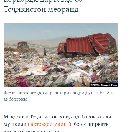
Тоҷикистон меоранд
Яке аз партовгоҳҳо дар канори шаҳри Душанбе. Акс
аз бойгонӣ
Мақомоти Тоҷикистон мегӯянд, барои ҳалли
мушкили
партовҳои маишӣ
, бо як ширкати
чинӣ гуфтугӯ кардаанд.