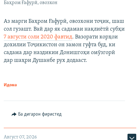
Баҳром Ғафурӣ, овозхон
Аз марги Баҳром Ғафурӣ, овозхони тоҷик, шаш
сол гузашт. Вай дар як садамаи нақлиётӣ субҳи
7 августи соли 2020 фавтид
. Вазорати корҳои
дохилии Тоҷикистон он замон гуфта буд, ки
садама дар наздикии Донишгоҳи омӯзгорӣ
дар шаҳри Душанбе рух додааст.
Идома
Ба дигарон фиристед
Август 07, 2026