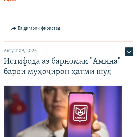
Ба дигарон фиристед
Август 09, 2026
Истифода аз барномаи "Амина"
барои муҳоҷирон ҳатмӣ шуд