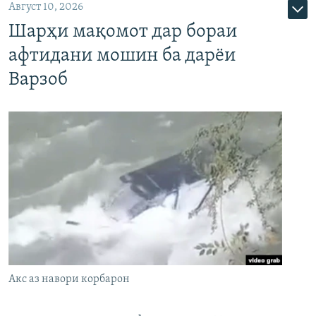
Август 10, 2026
Шарҳи мақомот дар бораи
афтидани мошин ба дарёи
Варзоб
Акс аз навори корбарон