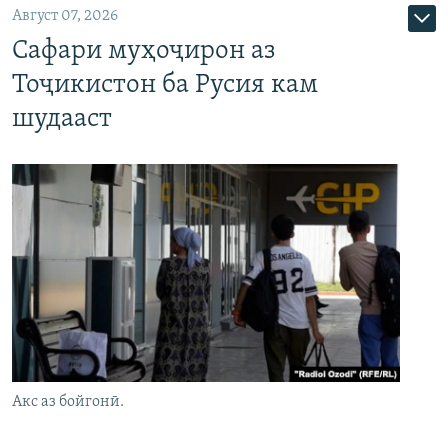
Август 07, 2026
Сафари муҳоҷирон аз
Тоҷикистон ба Русия кам
шудааст
Акс аз бойгонӣ.