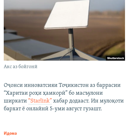
Акс аз бойгонӣ
Оҷонси инноватсияи Тоҷикистон аз баррасии
“Харитаи роҳи ҳамкорӣ” бо масъулони
ширкати
“Starlink”
хабар додааст. Ин мулоқоти
бархат ё онлайнӣ 5-уми август гузашт.
Идома