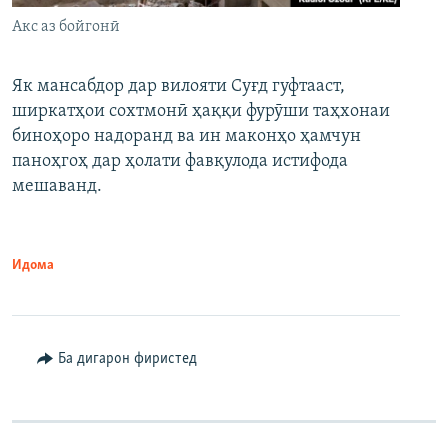
Акс аз бойгонӣ
Як мансабдор дар вилояти Суғд гуфтааст,
ширкатҳои сохтмонӣ ҳаққи фурӯши таҳхонаи
биноҳоро надоранд ва ин маконҳо ҳамчун
паноҳгоҳ дар ҳолати фавқулода истифода
мешаванд.
Идома
Ба дигарон фиристед