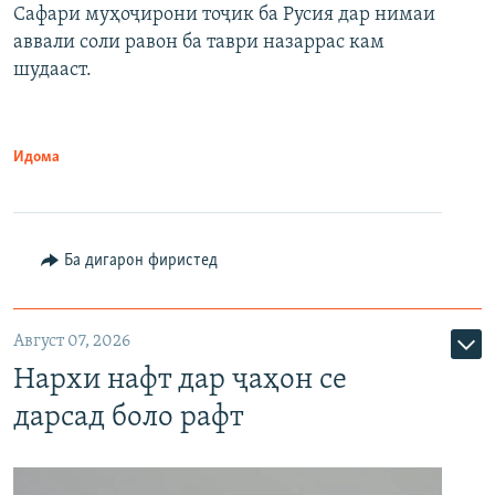
Сафари муҳоҷирони тоҷик ба Русия дар нимаи
аввали соли равон ба таври назаррас кам
шудааст.
Идома
Ба дигарон фиристед
Август 07, 2026
Нархи нафт дар ҷаҳон се
дарсад боло рафт