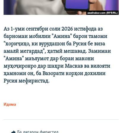
Аз 1-уми сентябри соли 2026 истифода аз
барномаи мобилии "Амина" барои тамоми
"хориҷиҳо, ки вурудашон ба Русия бе виза
амалӣ мегардад", ҳатмӣ мешавад. Замимаи
"Амина" маълумот дар бораи макони
муҳоҷиронро дар шаҳри Маскав ва вилояти
ҳамноми он, ба Вазорати корҳои дохилии
Русия мефиристад.
Идома
Ба дигарон фиристед