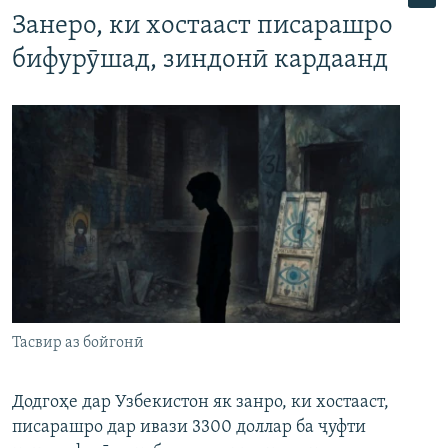
Занеро, ки хостааст писарашро
бифурӯшад, зиндонӣ кардаанд
Тасвир аз бойгонӣ
Додгоҳе дар Узбекистон як занро, ки хостааст,
писарашро дар ивази 3300 доллар ба ҷуфти