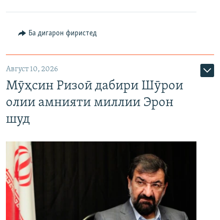
Ба дигарон фиристед
Август 10, 2026
Мӯҳсин Ризоӣ дабири Шӯрои
олии амнияти миллии Эрон
шуд