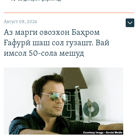
Август 08, 2026
Аз марги овозхон Баҳром
Ғафурӣ шаш сол гузашт. Вай
имсол 50-сола мешуд