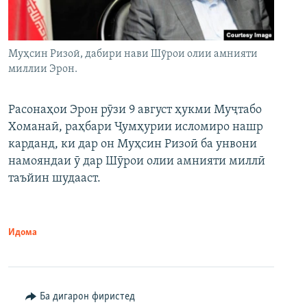
Муҳсин Ризоӣ, дабири нави Шӯрои олии амнияти
миллии Эрон.
Расонаҳои Эрон рӯзи 9 август ҳукми Муҷтабо
Хоманаӣ, раҳбари Ҷумҳурии исломиро нашр
карданд, ки дар он Муҳсин Ризоӣ ба унвони
намояндаи ӯ дар Шӯрои олии амнияти миллӣ
таъйин шудааст.
Идома
Ба дигарон фиристед