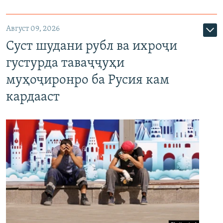
Август 09, 2026
Суст шудани рубл ва ихроҷи
густурда таваҷҷуҳи
муҳоҷиронро ба Русия кам
кардааст