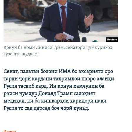
Қонун ба номи Линдси Грэм, сенатори ҷумҳурихоҳ
гузошта шудааст
Сенат, палатаи болоии ИМА бо аксарияти оро
тарҳи ҷорӣ кардани таҳримҳои навро алайҳи
Русия тасвиб кард. Ин қонун ҳамчунин ба
раиси ҷумҳур Доналд Трамп салоҳият
медиҳад, ки ба кишварҳои харидори нави
Русия то сад дарсад боҷ ҷорӣ кунад.
Идома