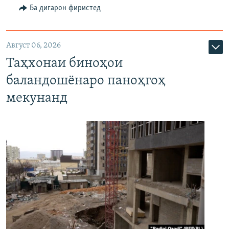
Ба дигарон фиристед
Август 06, 2026
Таҳхонаи биноҳои
баландошёнаро паноҳгоҳ
мекунанд