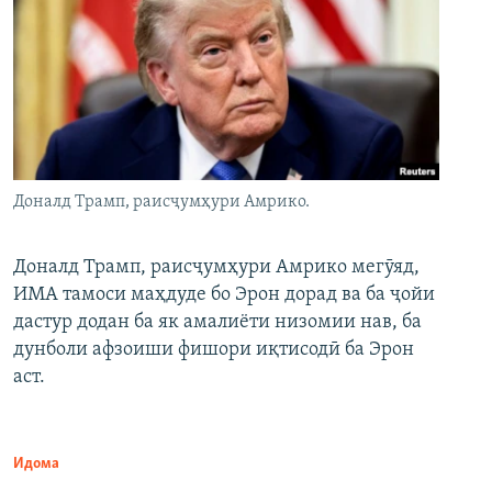
Доналд Трамп, раисҷумҳури Амрико.
Доналд Трамп, раисҷумҳури Амрико мегӯяд,
ИМА тамоси маҳдуде бо Эрон дорад ва ба ҷойи
дастур додан ба як амалиёти низомии нав, ба
дунболи афзоиши фишори иқтисодӣ ба Эрон
аст.
Идома