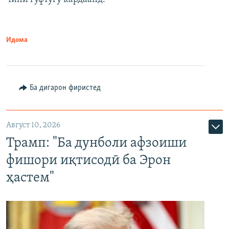
Идома
Ба дигарон фиристед
Август 10, 2026
Трамп: "Ба дунболи афзоиши
фишори иқтисодӣ ба Эрон
ҳастем"