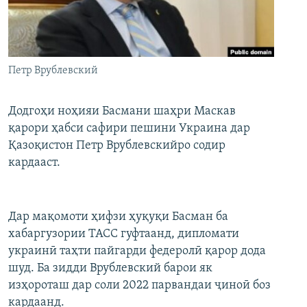
ГУЗОРИШҲОИ РАДИОӢ
Русский
ПАЙГИРӢ КУНЕД
Петр Врублевский
Додгоҳи ноҳияи Басмани шаҳри Маскав
қарори ҳабси сафири пешини Украина дар
Қазоқистон Петр Врублевскийро содир
Ҳамаи сомонаҳои RFE/RL
кардааст.
Дар мақомоти ҳифзи ҳуқуқи Басман ба
хабаргузории ТАСС гуфтаанд, дипломати
украинӣ таҳти пайгарди федеролӣ қарор дода
шуд. Ба зидди Врублевский барои як
изҳороташ дар соли 2022 парвандаи ҷиноӣ боз
кардаанд.