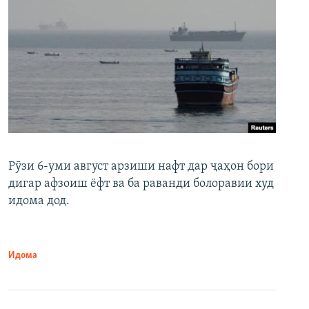
Рӯзи 6-уми август арзиши нафт дар ҷаҳон бори
дигар афзоиш ёфт ва ба раванди болоравии худ
идома дод.
Идома