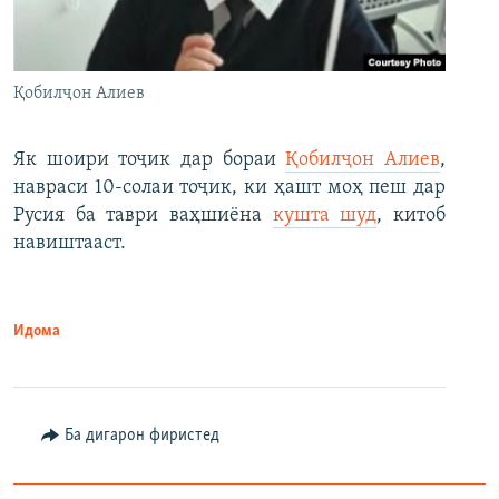
Қобилҷон Алиев
Як шоири тоҷик дар бораи
Қобилҷон Алиев
,
навраси 10-солаи тоҷик, ки ҳашт моҳ пеш дар
Русия ба таври ваҳшиёна
кушта шуд
, китоб
навиштааст.
Идома
Ба дигарон фиристед