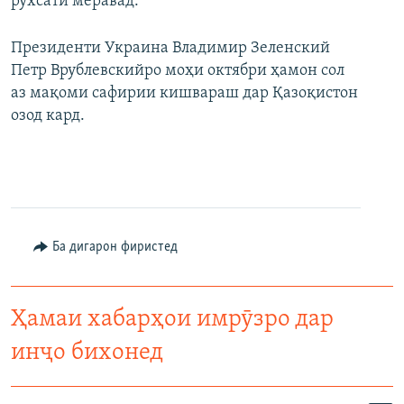
рухсатӣ меравад.
Президенти Украина Владимир Зеленский
Петр Врублевскийро моҳи октябри ҳамон сол
аз мақоми сафирии кишвараш дар Қазоқистон
озод кард.
Ба дигарон фиристед
Ҳамаи хабарҳои имрӯзро дар
инҷо бихонед