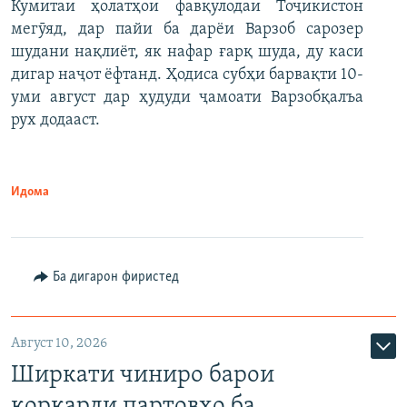
Кумитаи ҳолатҳои фавқулодаи Тоҷикистон
мегӯяд, дар пайи ба дарёи Варзоб сарозер
шудани нақлиёт, як нафар ғарқ шуда, ду каси
дигар наҷот ёфтанд. Ҳодиса субҳи барвақти 10-
уми август дар ҳудуди ҷамоати Варзобқалъа
рух додааст.
Идома
Ба дигарон фиристед
Август 10, 2026
Ширкати чиниро барои
коркарди партовҳо ба