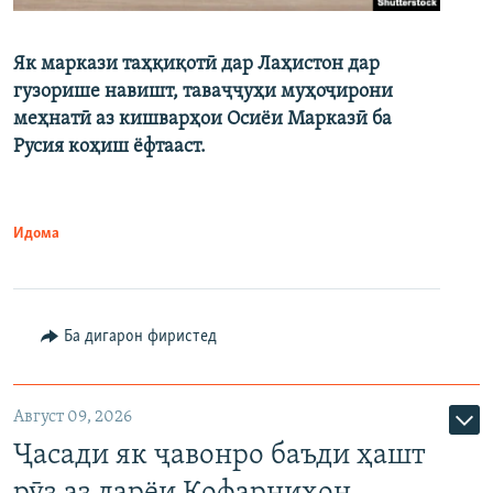
Як маркази таҳқиқотӣ дар Лаҳистон дар
гузорише навишт, таваҷҷуҳи муҳоҷирони
меҳнатӣ аз кишварҳои Осиёи Марказӣ ба
Русия коҳиш ёфтааст.
Идома
Ба дигарон фиристед
Август 09, 2026
Ҷасади як ҷавонро баъди ҳашт