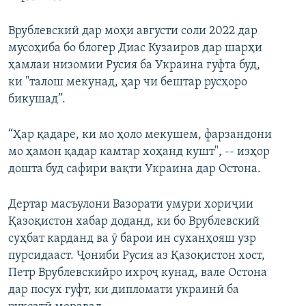
Врублевский дар моҳи августи соли 2022 дар
мусоҳиба бо блогер Диас Кузаиров дар шарҳи
ҳамлаи низомии Русия ба Украина гуфта буд,
ки "талош мекунад, ҳар чи бештар русҳоро
бикушад”.
“Ҳар қадаре, ки мо ҳоло мекушем, фарзандони
мо ҳамон қадар камтар хоҳанд кушт", -- изҳор
дошта буд сафири вақти Украина дар Остона.
Дертар масъулони Вазорати умури хориҷии
Қазоқистон хабар доданд, ки бо Врублевский
суҳбат карданд ва ӯ барои ин суханҳояш узр
пурсидааст. Ҷониби Русия аз Қазоқистон хост,
Петр Врублевскийро ихроҷ кунад, вале Остона
дар посух гуфт, ки дипломати украинӣ ба