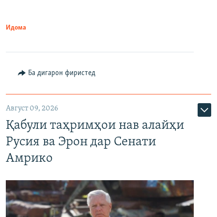
Идома
Ба дигарон фиристед
Август 09, 2026
Қабули таҳримҳои нав алайҳи
Русия ва Эрон дар Сенати
Амрико