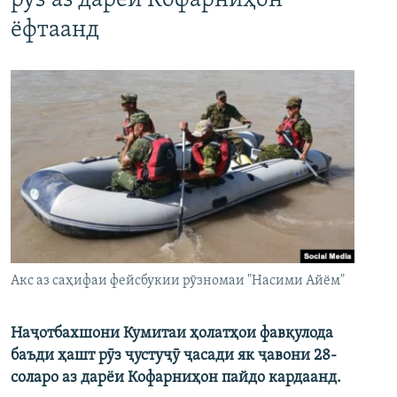
рӯз аз дарёи Кофарниҳон
ёфтаанд
Акс аз саҳифаи фейсбукии рӯзномаи "Насими Айём"
Наҷотбахшони Кумитаи ҳолатҳои фавқулода
баъди ҳашт рӯз ҷустуҷӯ ҷасади як ҷавони 28-
соларо аз дарёи Кофарниҳон пайдо кардаанд.