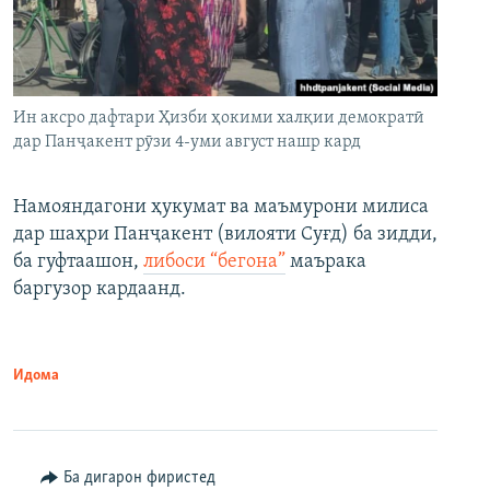
Ин аксро дафтари Ҳизби ҳокими халқии демократӣ
дар Панҷакент рӯзи 4-уми август нашр кард
Намояндагони ҳукумат ва маъмурони милиса
дар шаҳри Панҷакент (вилояти Суғд) ба зидди,
ба гуфтаашон,
либоси “бегона”
маърака
баргузор кардаанд.
Идома
Ба дигарон фиристед