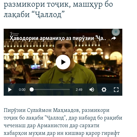
размикори тоҷик, машҳур бо
лақаби “Ҷаллод”
Ҳаводории арманиҳо аз пирӯзии "Ҷаллод"-и тоҷик
Феълан кор намекунад
Auto
0:00
2:49
240p
Пирӯзии Сулаймон Маҳмадов, размикори
360p
тоҷик бо лақаби "Ҷаллод", дар набард бо рақиби
480p
Auto
240p
360p
480p
чеченаш дар Арманистон дар сархати
720p
хабарҳои муҳим дар ин кишвар қарор гирифт
720p
1080p