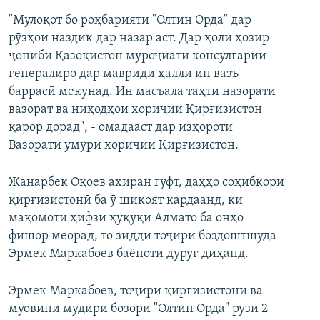
"Мулоқот бо роҳбарияти "Олтин Орда" дар
рӯзҳои наздик дар назар аст. Дар ҳоли ҳозир
ҷониби Қазоқистон муроҷиати консулгарии
генералиро дар мавриди ҳалли ин вазъ
баррасӣ мекунад. Ин масъала таҳти назорати
вазорат ва ниҳодҳои хориҷии Қирғизистон
қарор дорад", - омадааст дар изҳороти
Вазорати умури хориҷии Қирғизистон.
Жанарбек Оқоев ахиран гуфт, даҳҳо соҳибкори
қирғизистонӣ ба ӯ шикоят кардаанд, ки
мақомоти ҳифзи ҳуқуқи Алмато ба онҳо
фишор меорад, то зидди тоҷири боздоштшуда
Эрмек Маркабоев баёноти дуруғ диҳанд.
Эрмек Маркабоев, тоҷири қирғизистонӣ ва
муовини мудири бозори "Олтин Орда" рӯзи 2