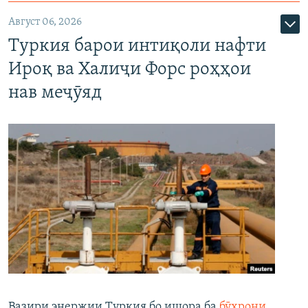
Август 06, 2026
Туркия барои интиқоли нафти
Ироқ ва Халиҷи Форс роҳҳои
нав меҷӯяд
Вазири энержии Туркия бо ишора ба
бӯҳрони