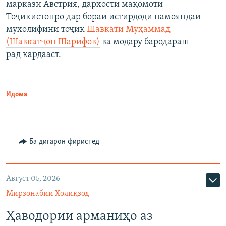
маркази Австрия, дархости мақомоти
Тоҷикистонро дар бораи истирдоди намояндаи
мухолифини тоҷик
Шавкати Муҳаммад
(Шавкатҷон Шарифов)
ва модару бародараш
рад кардааст.
Идома
Ба дигарон фиристед
Август 05, 2026
Мирзонабии Холиқзод
Ҳаводории арманиҳо аз