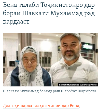
Вена талаби Тоҷикистонро дар
бораи Шавкати Муҳаммад рад
кардааст
Шавкати Муҳаммад бо модараш Шарофат Шарифова
Додгоҳи парвандаҳои ҷиноӣ дар Вена
,