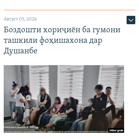
Август 05, 2026
Боздошти хориҷиён ба гумони
ташкили фоҳишахона дар
Душанбе