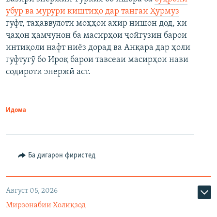
убур ва мурури киштиҳо дар тангаи Ҳурмуз
гуфт, таҳаввулоти моҳҳои ахир нишон дод, ки
ҷаҳон ҳамчунон ба масирҳои ҷойгузин барои
интиқоли нафт ниёз дорад ва Анқара дар ҳоли
гуфтугӯ бо Ироқ барои тавсеаи масирҳои нави
содироти энержӣ аст.
Идома
Ба дигарон фиристед
Август 05, 2026
Мирзонабии Холиқзод