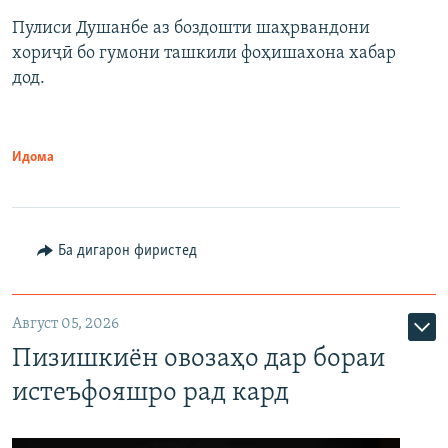
Пулиси Душанбе аз боздошти шаҳрвандони
хориҷӣ бо гумони ташкили фоҳишахона хабар
дод.
Идома
Ба дигарон фиристед
Август 05, 2026
Пизишкиён овозаҳо дар бораи
истеъфояшро рад кард