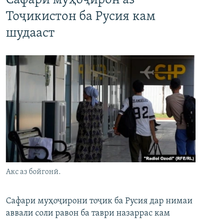
Сафари муҳоҷирон аз
Тоҷикистон ба Русия кам
шудааст
Акс аз бойгонӣ.
Сафари муҳоҷирони тоҷик ба Русия дар нимаи
аввали соли равон ба таври назаррас кам