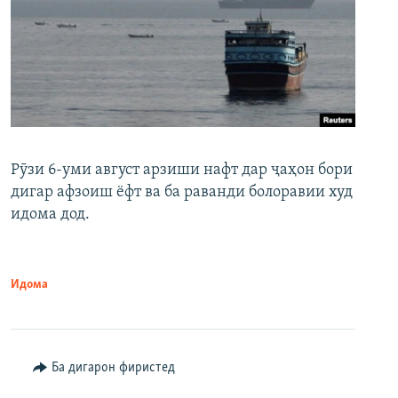
Рӯзи 6-уми август арзиши нафт дар ҷаҳон бори
дигар афзоиш ёфт ва ба раванди болоравии худ
идома дод.
Идома
Ба дигарон фиристед