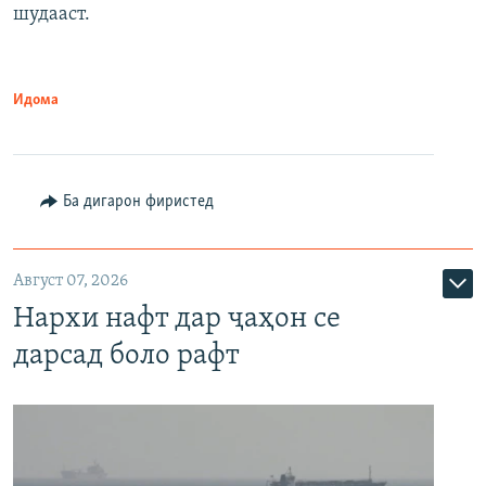
шудааст.
Идома
Ба дигарон фиристед
Август 07, 2026
Нархи нафт дар ҷаҳон се
дарсад боло рафт