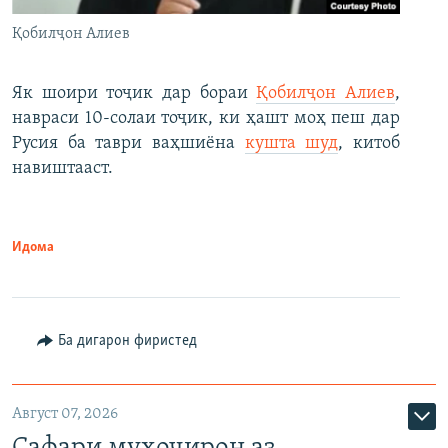
Қобилҷон Алиев
Як шоири тоҷик дар бораи
Қобилҷон Алиев
,
навраси 10-солаи тоҷик, ки ҳашт моҳ пеш дар
Русия ба таври ваҳшиёна
кушта шуд
, китоб
навиштааст.
Идома
Ба дигарон фиристед
Август 07, 2026