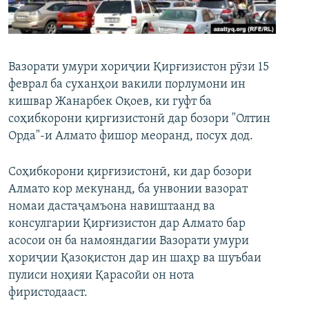
ГУЗОРИШҲОИ РАДИОӢ
Русский
ПАЙГИРӢ КУНЕД
Вазорати умури хориҷии Қирғизистон рӯзи 15
феврал ба суханҳои вакили порлумони ин
кишвар Жанарбек Оқоев, ки гуфт ба
соҳибкорони қирғизистонӣ дар бозори "Олтин
Орда"-и Алмато фишор меоранд, посух дод.
Ҳамаи сомонаҳои RFE/RL
Соҳибкорони қирғизистонӣ, ки дар бозори
Алмато кор мекунанд, ба унвонии вазорат
номаи дастаҷамъона навиштаанд ва
консулгарии Қирғизистон дар Алмато бар
асосои он ба намояндагии Вазорати умури
хориҷии Қазоқистон дар ин шаҳр ва шуъбаи
пулиси ноҳияи Қарасойи он нота
фиристодааст.