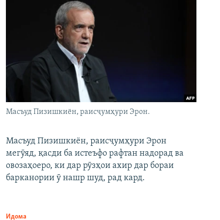
Масъуд Пизишкиён, раисҷумҳури Эрон.
Масъуд Пизишкиён, раисҷумҳури Эрон
мегӯяд, қасди ба истеъфо рафтан надорад ва
овозаҳоеро, ки дар рӯзҳои ахир дар бораи
барканории ӯ нашр шуд, рад кард.
Идома