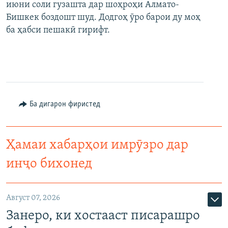
июни соли гузашта дар шоҳроҳи Алмато-
Бишкек боздошт шуд. Додгоҳ ӯро барои ду моҳ
ба ҳабси пешакӣ гирифт.
Ба дигарон фиристед
Ҳамаи хабарҳои имрӯзро дар
инҷо бихонед
Август 07, 2026
Занеро, ки хостааст писарашро