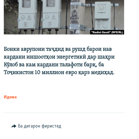
Бонки аврупоии таҷдид ва рушд барои нав
кардани иншоотҳои энергетикӣ дар шаҳри
Кӯлоб ва кам кардани талафоти барқ, ба
Тоҷикистон 10 миллион евро қарз медиҳад.
Идома
Ба дигарон фиристед