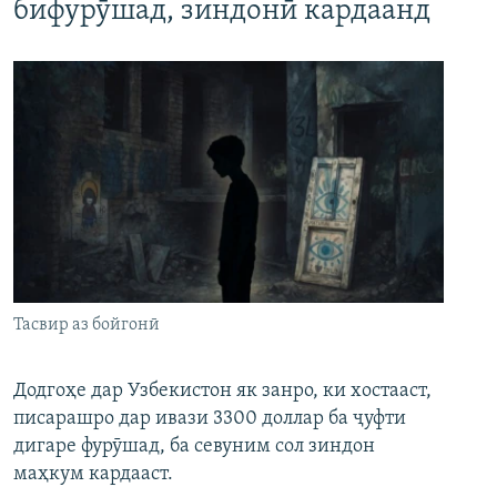
бифурӯшад, зиндонӣ кардаанд
Тасвир аз бойгонӣ
Додгоҳе дар Узбекистон як занро, ки хостааст,
писарашро дар ивази 3300 доллар ба ҷуфти
дигаре фурӯшад, ба севуним сол зиндон
маҳкум кардааст.