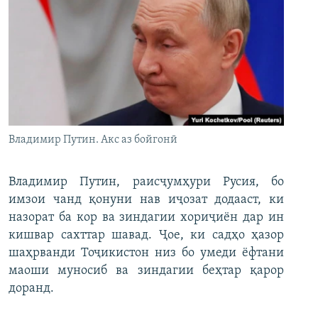
Владимир Путин. Акс аз бойгонӣ
Владимир Путин, раисҷумҳури Русия, бо
имзои чанд қонуни нав иҷозат додааст, ки
назорат ба кор ва зиндагии хориҷиён дар ин
кишвар сахттар шавад. Ҷое, ки садҳо ҳазор
шаҳрванди Тоҷикистон низ бо умеди ёфтани
маоши муносиб ва зиндагии беҳтар қарор
доранд.