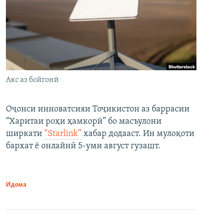
Акс аз бойгонӣ
Оҷонси инноватсияи Тоҷикистон аз баррасии
“Харитаи роҳи ҳамкорӣ” бо масъулони
ширкати
“Starlink”
хабар додааст. Ин мулоқоти
бархат ё онлайнӣ 5-уми август гузашт.
Идома