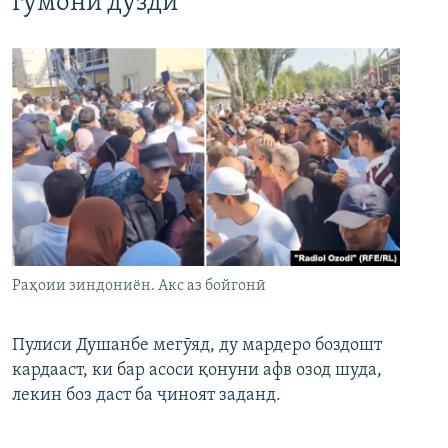
гумони дуздӣ
Раҳоии зиндониён. Акс аз бойгонӣ
Пулиси Душанбе мегӯяд, ду мардеро боздошт
кардааст, ки бар асоси қонуни афв озод шуда,
лекин боз даст ба ҷиноят заданд.