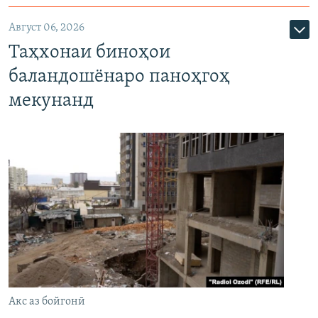
Август 06, 2026
Таҳхонаи биноҳои
баландошёнаро паноҳгоҳ
мекунанд
Акс аз бойгонӣ