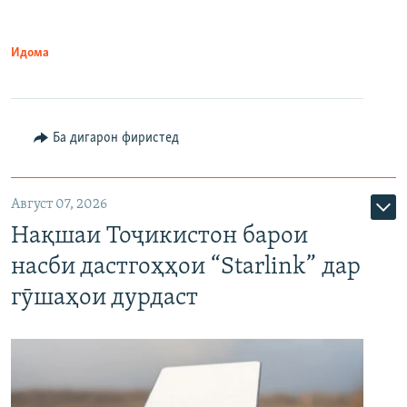
Идома
Ба дигарон фиристед
Август 07, 2026
Нақшаи Тоҷикистон барои
насби дастгоҳҳои “Starlink” дар
гӯшаҳои дурдаст