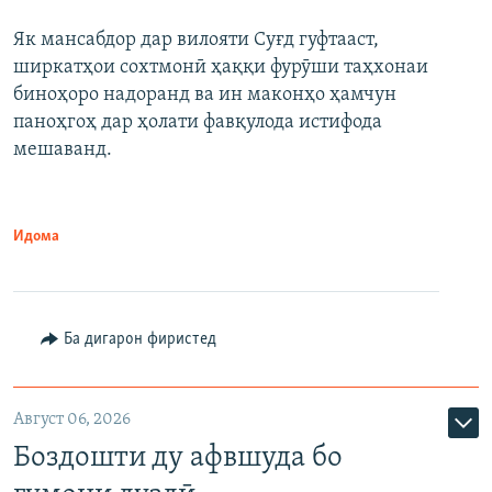
Як мансабдор дар вилояти Суғд гуфтааст,
ширкатҳои сохтмонӣ ҳаққи фурӯши таҳхонаи
биноҳоро надоранд ва ин маконҳо ҳамчун
паноҳгоҳ дар ҳолати фавқулода истифода
мешаванд.
Идома
Ба дигарон фиристед
Август 06, 2026
Боздошти ду афвшуда бо