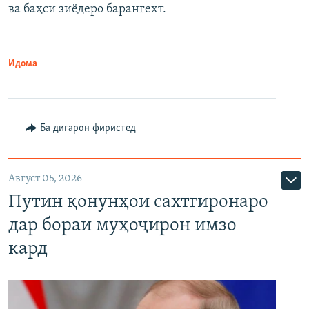
ва баҳси зиёдеро барангехт.
1080p
Идома
Ба дигарон фиристед
Август 05, 2026
Путин қонунҳои сахтгиронаро
дар бораи муҳоҷирон имзо
кард