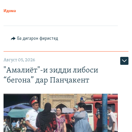
Идома
Ба дигарон фиристед
Август 05, 2026
"Амалиёт"-и зидди либоси
“бегона” дар Панҷакент