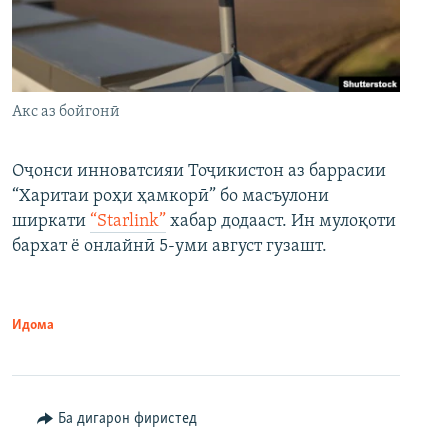
Акс аз бойгонӣ
Оҷонси инноватсияи Тоҷикистон аз баррасии
“Харитаи роҳи ҳамкорӣ” бо масъулони
ширкати
“Starlink”
хабар додааст. Ин мулоқоти
бархат ё онлайнӣ 5-уми август гузашт.
Идома
Ба дигарон фиристед