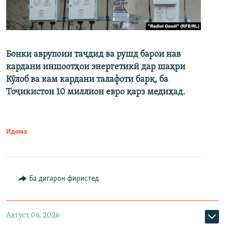
Бонки аврупоии таҷдид ва рушд барои нав
кардани иншоотҳои энергетикӣ дар шаҳри
Кӯлоб ва кам кардани талафоти барқ, ба
Тоҷикистон 10 миллион евро қарз медиҳад.
Идома
Ба дигарон фиристед
Август 06, 2026