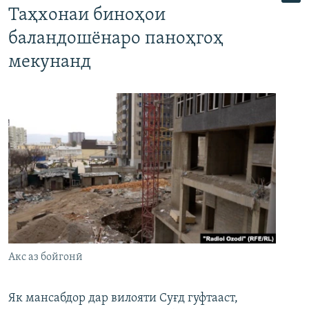
Таҳхонаи биноҳои
баландошёнаро паноҳгоҳ
мекунанд
Акс аз бойгонӣ
Як мансабдор дар вилояти Суғд гуфтааст,