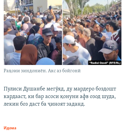
Раҳоии зиндониён. Акс аз бойгонӣ
Пулиси Душанбе мегӯяд, ду мардеро боздошт
кардааст, ки бар асоси қонуни афв озод шуда,
лекин боз даст ба ҷиноят заданд.
Идома