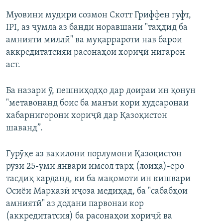
Муовини мудири созмон Скотт Гриффен гуфт,
IPI, аз ҷумла аз банди норавшани "таҳдид ба
амнияти миллӣ" ва муқаррароти нав барои
аккредитатсияи расонаҳои хориҷӣ нигарон
аст.
Ба назари ӯ, пешниҳодҳо дар доираи ин қонун
"метавонанд боис ба манъи кори худсаронаи
хабарнигорони хориҷӣ дар Қазоқистон
шаванд”.
Гурӯҳе аз вакилони порлумони Қазоқистон
рӯзи 25-уми январи имсол тарҳ (лоиҳа)-еро
тасдиқ карданд, ки ба мақомоти ин кишвари
Осиёи Марказӣ иҷоза медиҳад, ба "сабабҳои
амниятӣ" аз додани парвонаи кор
(аккредитатсия) ба расонаҳои хориҷӣ ва