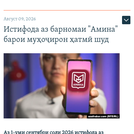
Август 09, 2026
Истифода аз барномаи "Амина"
барои муҳоҷирон ҳатмӣ шуд
Аз 1-уми сентябри соли 2026 истифода аз