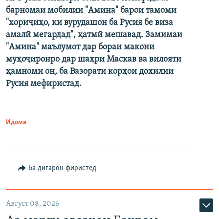
барномаи мобилии "Амина" барои тамоми
"хориҷиҳо, ки вурудашон ба Русия бе виза
амалӣ мегардад", ҳатмӣ мешавад. Замимаи
"Амина" маълумот дар бораи макони
муҳоҷиронро дар шаҳри Маскав ва вилояти
ҳамноми он, ба Вазорати корҳои дохилии
Русия мефиристад.
Идома
Ба дигарон фиристед
Август 08, 2026