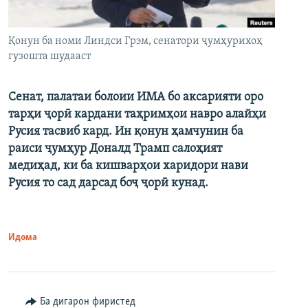
Қонун ба номи Линдси Грэм, сенатори ҷумҳурихоҳ
гузошта шудааст
Сенат, палатаи болоии ИМА бо аксарияти оро
тарҳи ҷорӣ кардани таҳримҳои навро алайҳи
Русия тасвиб кард. Ин қонун ҳамчунин ба
раиси ҷумҳур Доналд Трамп салоҳият
медиҳад, ки ба кишварҳои харидори нави
Русия то сад дарсад боҷ ҷорӣ кунад.
Идома
Ба дигарон фиристед