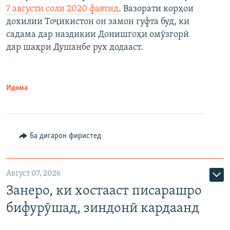
7 августи соли 2020 фавтид
. Вазорати корҳои
дохилии Тоҷикистон он замон гуфта буд, ки
садама дар наздикии Донишгоҳи омӯзгорӣ
дар шаҳри Душанбе рух додааст.
Идома
Ба дигарон фиристед
Август 07, 2026
Занеро, ки хостааст писарашро
бифурӯшад, зиндонӣ кардаанд