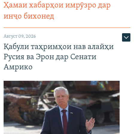
Ҳамаи хабарҳои имрӯзро дар
инҷо бихонед
Август 09, 2026
Қабули таҳримҳои нав алайҳи
Русия ва Эрон дар Сенати
Амрико