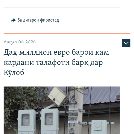
Ба дигарон фиристед
Август 06, 2026
Даҳ миллион евро барои кам
кардани талафоти барқ дар
Кӯлоб