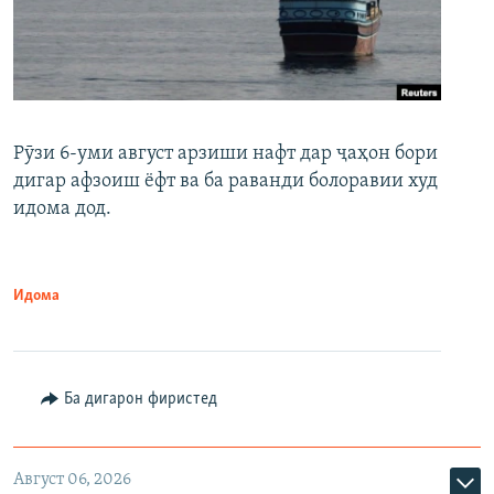
Рӯзи 6-уми август арзиши нафт дар ҷаҳон бори
дигар афзоиш ёфт ва ба раванди болоравии худ
идома дод.
Идома
Ба дигарон фиристед
Август 06, 2026