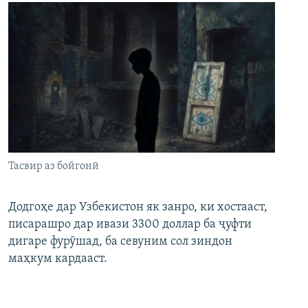
Тасвир аз бойгонӣ
Додгоҳе дар Узбекистон як занро, ки хостааст,
писарашро дар ивази 3300 доллар ба ҷуфти
дигаре фурӯшад, ба севуним сол зиндон
маҳкум кардааст.