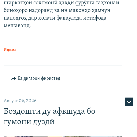
ширкатҳои сохтмонӣ ҳаққи фурӯши таҳхонаи
биноҳоро надоранд ва ин маконҳо ҳамчун
паноҳгоҳ дар ҳолати фавқулода истифода
мешаванд.
Идома
Ба дигарон фиристед
Август 06, 2026
Боздошти ду афвшуда бо
гумони дуздӣ