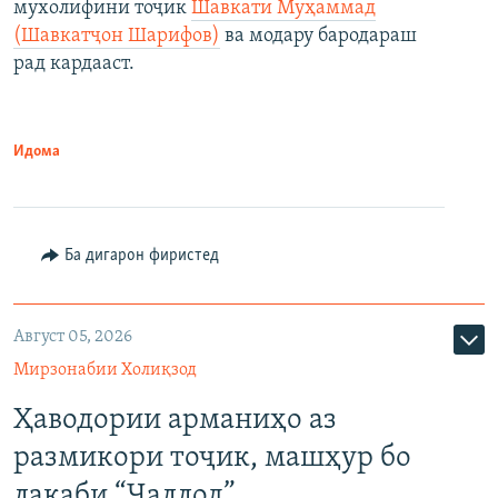
мухолифини тоҷик
Шавкати Муҳаммад
(Шавкатҷон Шарифов)
ва модару бародараш
рад кардааст.
Идома
Ба дигарон фиристед
Август 05, 2026
Мирзонабии Холиқзод
Ҳаводории арманиҳо аз
размикори тоҷик, машҳур бо
лақаби “Ҷаллод”