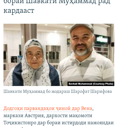
бораи Шавкати Муҳаммад рад
кардааст
Шавкати Муҳаммад бо модараш Шарофат Шарифова
Додгоҳи парвандаҳои ҷиноӣ дар Вена
,
маркази Австрия, дархости мақомоти
Тоҷикистонро дар бораи истирдоди намояндаи