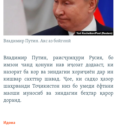
Владимир Путин. Акс аз бойгонӣ
Владимир Путин, раисҷумҳури Русия, бо
имзои чанд қонуни нав иҷозат додааст, ки
назорат ба кор ва зиндагии хориҷиён дар ин
кишвар сахттар шавад. Ҷое, ки садҳо ҳазор
шаҳрванди Тоҷикистон низ бо умеди ёфтани
маоши муносиб ва зиндагии беҳтар қарор
доранд.
Идома