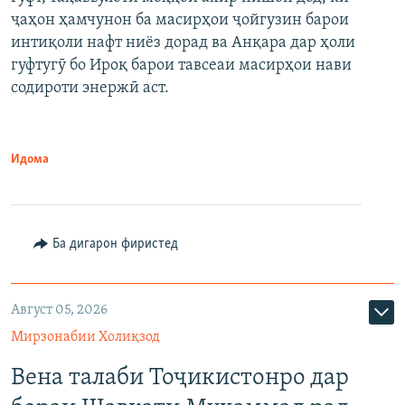
ҷаҳон ҳамчунон ба масирҳои ҷойгузин барои
интиқоли нафт ниёз дорад ва Анқара дар ҳоли
гуфтугӯ бо Ироқ барои тавсеаи масирҳои нави
содироти энержӣ аст.
Идома
Ба дигарон фиристед
Август 05, 2026
Мирзонабии Холиқзод
Вена талаби Тоҷикистонро дар