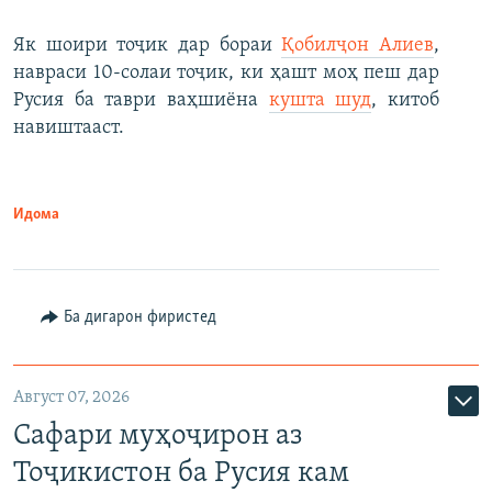
Як шоири тоҷик дар бораи
Қобилҷон Алиев
,
навраси 10-солаи тоҷик, ки ҳашт моҳ пеш дар
Русия ба таври ваҳшиёна
кушта шуд
, китоб
навиштааст.
Идома
Ба дигарон фиристед
Август 07, 2026
Сафари муҳоҷирон аз
Тоҷикистон ба Русия кам