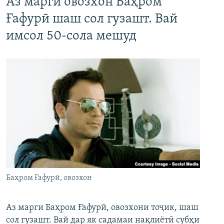
Аз марги овозхон Баҳром
Ғафурӣ шаш сол гузашт. Вай
имсол 50-сола мешуд
Баҳром Ғафурӣ, овозхон
Аз марги Баҳром Ғафурӣ, овозхони тоҷик, шаш
сол гузашт. Вай дар як садамаи нақлиётӣ субҳи