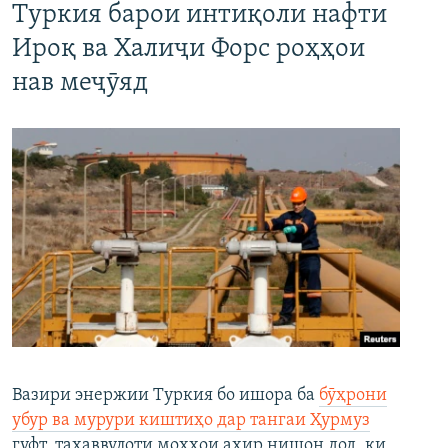
Туркия барои интиқоли нафти
Ироқ ва Халиҷи Форс роҳҳои
нав меҷӯяд
Вазири энержии Туркия бо ишора ба
бӯҳрони
убур ва мурури киштиҳо дар тангаи Ҳурмуз
гуфт, таҳаввулоти моҳҳои ахир нишон дод, ки