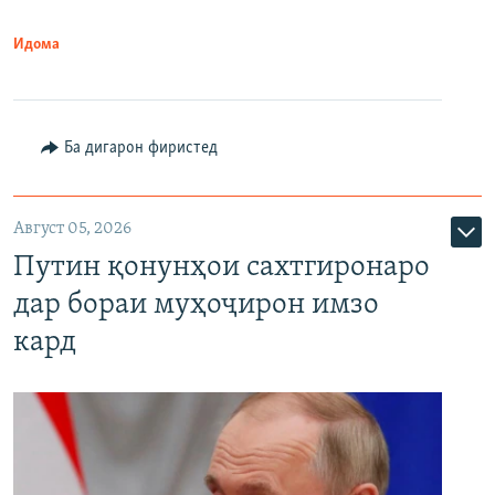
Идома
Ба дигарон фиристед
Август 05, 2026
Путин қонунҳои сахтгиронаро
дар бораи муҳоҷирон имзо
кард