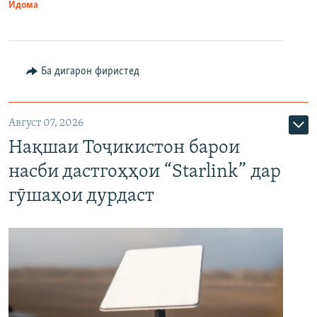
Идома
Ба дигарон фиристед
Август 07, 2026
Нақшаи Тоҷикистон барои
насби дастгоҳҳои “Starlink” дар
гӯшаҳои дурдаст