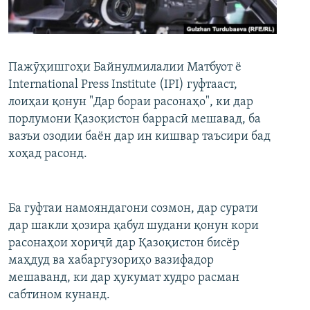
ГУЗОРИШҲОИ РАДИОӢ
Русский
ПАЙГИРӢ КУНЕД
Пажӯҳишгоҳи Байнулмилалии Матбуот ё
International Press Institute (IPI) гуфтааст,
лоиҳаи қонун "Дар бораи расонаҳо", ки дар
порлумони Қазоқистон баррасӣ мешавад, ба
вазъи озодии баён дар ин кишвар таъсири бад
хоҳад расонд.
Ҳамаи сомонаҳои RFE/RL
Ба гуфтаи намояндагони созмон, дар сурати
дар шакли ҳозира қабул шудани қонун кори
расонаҳои хориҷӣ дар Қазоқистон бисёр
маҳдуд ва хабаргузориҳо вазифадор
мешаванд, ки дар ҳукумат худро расман
сабтином кунанд.