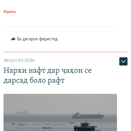
Идома
Ба дигарон фиристед
Август 07, 2026
Нархи нафт дар ҷаҳон се
дарсад боло рафт