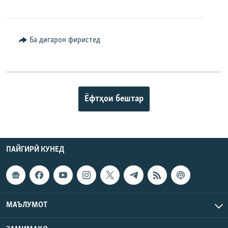
Ба дигарон фиристед
Ёфтҳои бештар
ПАЙГИРӢ КУНЕД
МАЪЛУМОТ