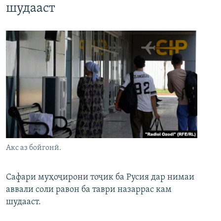
шудааст
Акс аз бойгонӣ.
Сафари муҳоҷирони тоҷик ба Русия дар нимаи
аввали соли равон ба таври назаррас кам
шудааст.