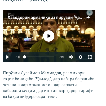
Ҳаводории арманиҳо аз пирӯзии "Ҷаллод"-и тоҷик
Феълан кор намекунад
Auto
0:00
2:49
240p
Пирӯзии Сулаймон Маҳмадов, размикори
360p
тоҷик бо лақаби "Ҷаллод", дар набард бо рақиби
480p
Auto
240p
360p
480p
чеченаш дар Арманистон дар сархати
720p
хабарҳои муҳим дар ин кишвар қарор гирифт
720p
1080p
ва баҳси зиёдеро барангехт.
1080p