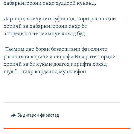
хабарнигорони онҳо худдорӣ кунанд.
Дар тарҳ ҳамчунин гуфтаанд, кори расонаҳои
хориҷӣ ва хабарнигорони онҳо бе
аккредитатсия мамнуъ хоҳад буд.
"Тасмим дар бораи боздоштани фаъолияти
расонаҳои хориҷӣ аз тарафи Вазорати корҳои
хориҷӣ ва бе ҳукми додгоҳ гирифта хоҳад
шуд," – зикр кардаанд муаллифон.
Ба дигарон фиристед