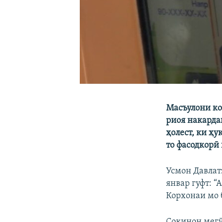
Масъулони ко
риоя накарда
ҳолест, ки ҳу
то фасодкорӣ
Усмон Давлат
январ гуфт: “
Корхонаи мо 
Сокинон мегӯ