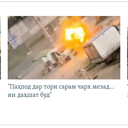
"Паҳпод дар тори сарам чарх мезад…
ин даҳшат буд"