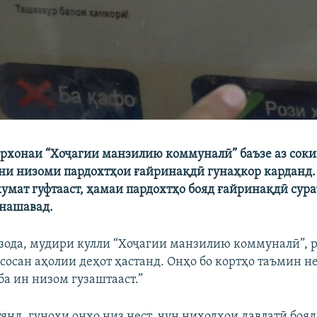
рхонаи “Хоҷагии манзилию коммуналӣ” баъзе аз соки
ни низоми пардохтҳои ғайринақдӣ гунаҳкор карданд.
кумат гуфтааст, ҳамаи пардохтҳо бояд ғайринақдӣ сур
 нашавад.
зода, мудири кулли “Хоҷагии манзилию коммуналӣ”, р
Асосан аҳолии деҳот ҳастанд. Онҳо бо кортҳо таъмин н
ба ин низом гузаштааст.”
янд, гуноҳи онҳо низ нест, чун ниҳодҳои давлатӣ боя