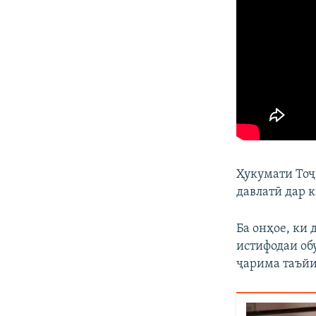
Ҳукумати Тоҷ
давлатӣ дар 
Ба онҳое, ки
истифодаи обу
ҷарима таъйи