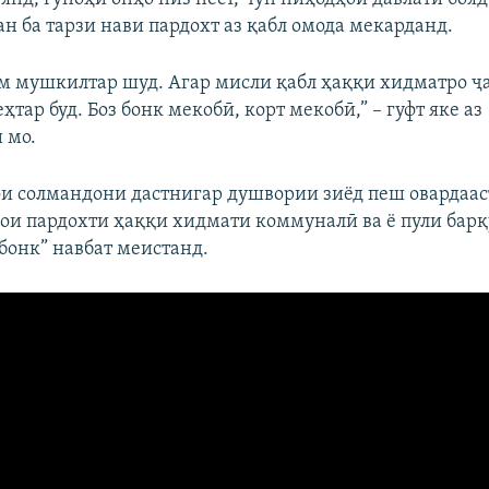
н ба тарзи нави пардохт аз қабл омода мекарданд.
м мушкилтар шуд. Агар мисли қабл ҳаққи хидматро ҷ
ҳтар буд. Боз бонк мекобӣ, корт мекобӣ,” – гуфт яке аз
 мо.
ои солмандони дастнигар душвории зиёд пеш овардаас
ои пардохти ҳаққи хидмати коммуналӣ ва ё пули барқ
бонк” навбат меистанд.