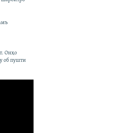
амъ
т. Онҳо
у об пушти