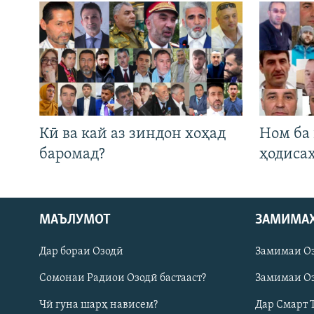
Кӣ ва кай аз зиндон хоҳад
Ном ба
баромад?
ҳодиса
МАЪЛУМОТ
ЗАМИМА
Русский
Дар бораи Озодӣ
Замимаи О
ПАЙГИРӢ КУНЕД
Сомонаи Радиои Озодӣ бастааст?
Замимаи Оз
Чӣ гуна шарҳ нависем?
Дар Смарт 