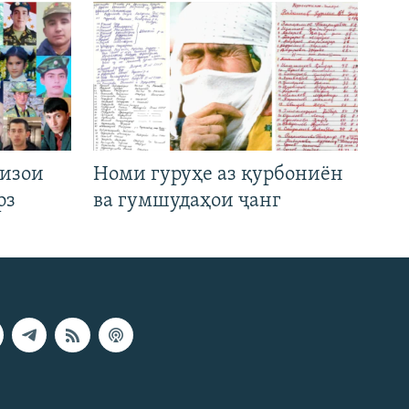
низои
Номи гуруҳе аз қурбониён
рз
ва гумшудаҳои ҷанг