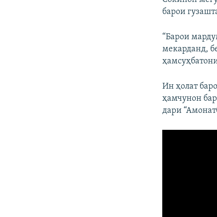
барои гузашта
“Барои марду
мекарданд, бе
ҳамсуҳбатони
Ин ҳолат бар
ҳамчунон бар
дари “Амонат