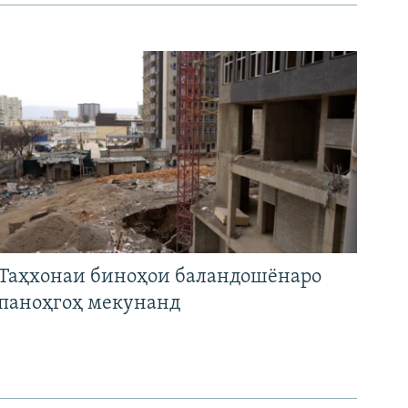
Таҳхонаи биноҳои баландошёнаро
паноҳгоҳ мекунанд