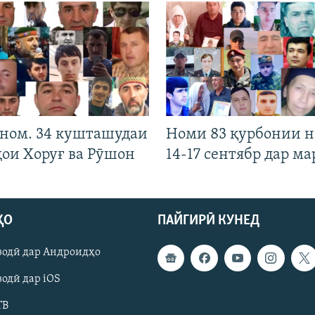
 ном. 34 кушташудаи
Номи 83 қурбонии 
ҳои Хоруғ ва Рӯшон
14-17 сентябр дар ма
ҲО
ПАЙГИРӢ КУНЕД
зодӣ дар Андроидҳо
одӣ дар iOS
ТВ