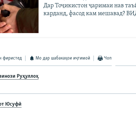
Дар Тоҷикистон ҷаримаи нав та
карданд, фасод кам мешавад? В
н фиристед
Мо дар шабакаҳои иҷтимоӣ
Чоп
винози Руҳуллоҳ
от Юсуфӣ