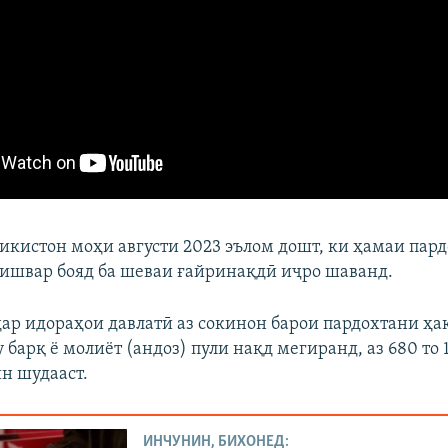
икистон моҳи августи 2023 эълом дошт, ки ҳамаи пар
кишвар бояд ба шеваи ғайринақдӣ иҷро шаванд.
 дар идораҳои давлатӣ аз сокинон барои пардохтани ҳа
 барқ ё молиёт (андоз) пули нақд мегиранд, аз 680 то
н шудааст.
ИНЧУНИН, БИХОНЕД: