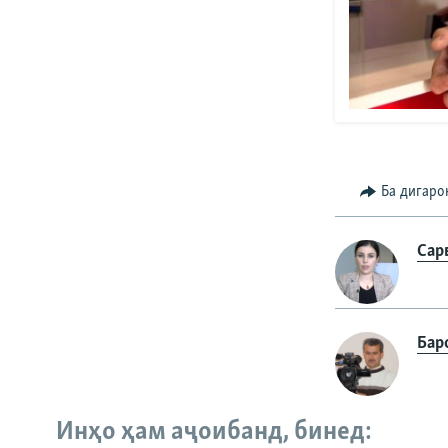
Ба дигаро
Сар
Бар
Инҳо ҳам аҷоибанд, бинед: