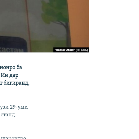
нонро ба
 Ин дар
ат бигиранд,
ӯзи 29-уми
естанд.
д шароитро