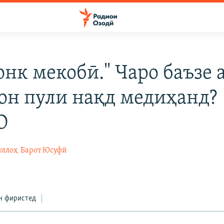
онк мекобӣ." Чаро баъзе 
он пули нақд медиҳанд?
О
уллоҳ
Барот Юсуфӣ
н фиристед