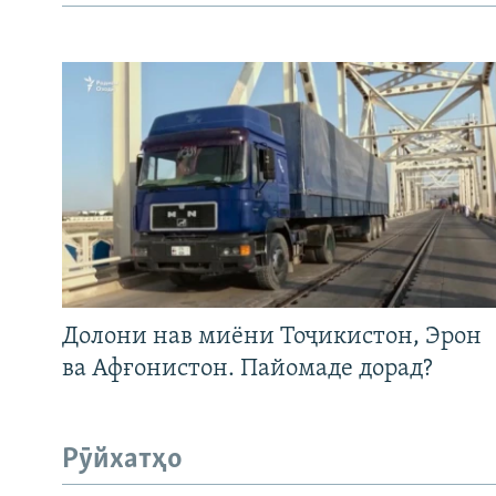
Долони нав миёни Тоҷикистон, Эрон
ва Афғонистон. Пайомаде дорад?
Рӯйхатҳо