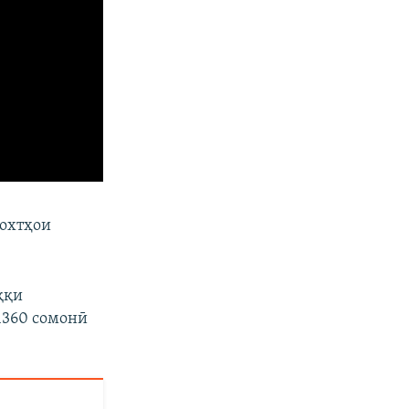
дохтҳои
ққи
 1360 сомонӣ