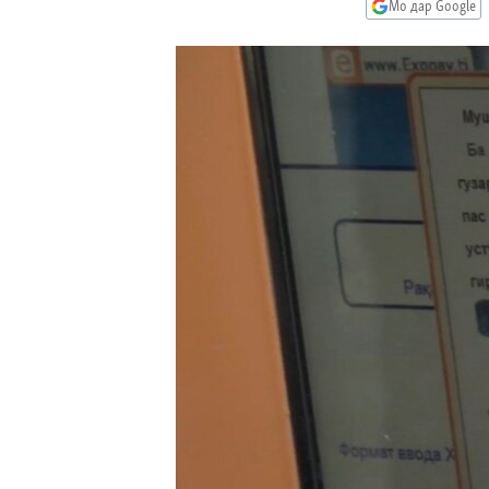
ГУЗОРИШҲОИ РАДИОӢ
Мо дар Google