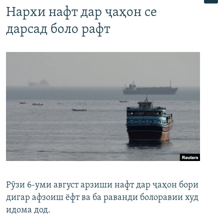
Нархи нафт дар ҷаҳон се
дарсад боло рафт
Рӯзи 6-уми август арзиши нафт дар ҷаҳон бори
дигар афзоиш ёфт ва ба раванди болоравии худ
идома дод.