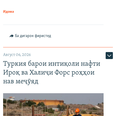
Идома
Ба дигарон фиристед
Август 06, 2026
Туркия барои интиқоли нафти
Ироқ ва Халиҷи Форс роҳҳои
нав меҷӯяд