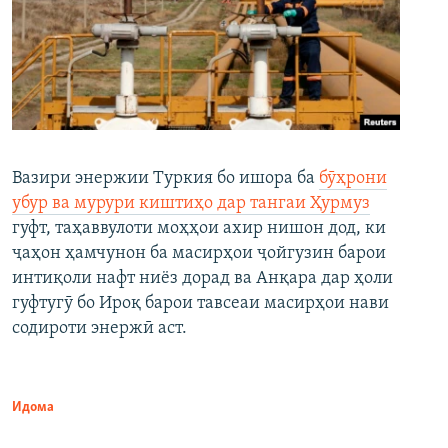
Вазири энержии Туркия бо ишора ба
бӯҳрони
убур ва мурури киштиҳо дар тангаи Ҳурмуз
гуфт, таҳаввулоти моҳҳои ахир нишон дод, ки
ҷаҳон ҳамчунон ба масирҳои ҷойгузин барои
интиқоли нафт ниёз дорад ва Анқара дар ҳоли
гуфтугӯ бо Ироқ барои тавсеаи масирҳои нави
содироти энержӣ аст.
Идома