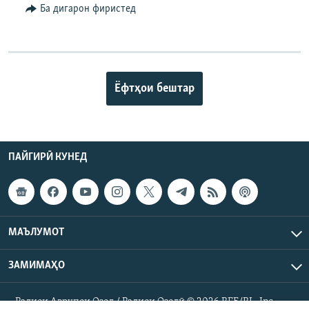
Ба дигарон фиристед
Ёфтҳои бештар
ПАЙГИРӢ КУНЕД
МАЪЛУМОТ
ЗАМИМАҲО
Радиои Аврупои Озод / Радиои Озодӣ © 2026 RFE/RL. Inc.