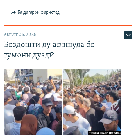
Ба дигарон фиристед
Август 06, 2026
Боздошти ду афвшуда бо
гумони дуздӣ