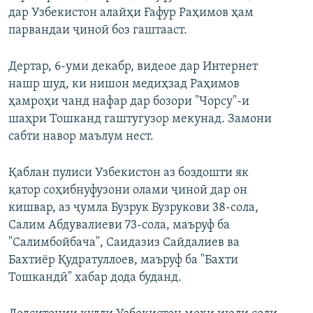
дар Узбекистон алайҳи Ғафур Раҳимов ҳам
парвандаи ҷиноӣ боз гаштааст.
Дертар, 6-уми декабр, видеое дар Интернет
нашр шуд, ки нишон медиҳзад Раҳимов
ҳамроҳи чанд нафар дар бозори "Чорсу"-и
шаҳри Тошканд гаштугузор мекунад. Замони
сабти навор маълум нест.
Қаблан пулиси Узбекистон аз боздошти як
қатор соҳибнуфузони олами ҷиноӣ дар он
кишвар, аз ҷумла Бузрук Бузрукови 38-сола,
Салим Абдувалиеви 73-сола, маъруф ба
"Салимбойбача", Саидазиз Сайдалиев ва
Бахтиёр Қудратуллоев, маъруф ба "Бахти
Тошкандӣ" хабар дода буданд.