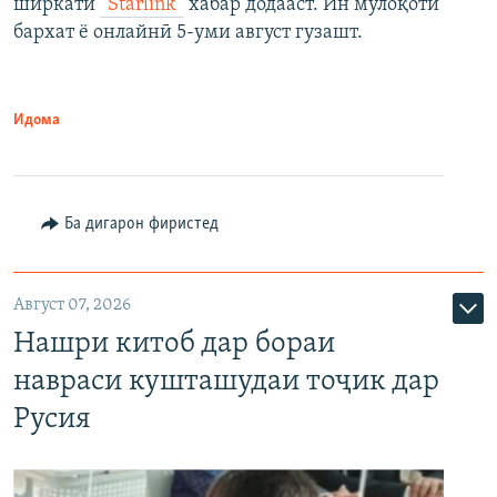
ширкати
“Starlink”
хабар додааст. Ин мулоқоти
бархат ё онлайнӣ 5-уми август гузашт.
Идома
Ба дигарон фиристед
Август 07, 2026
Нашри китоб дар бораи
навраси кушташудаи тоҷик дар
Русия