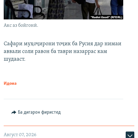
Акс аз бойгонӣ.
Сафари муҳоҷирони тоҷик ба Русия дар нимаи
аввали соли равон ба таври назаррас кам
шудааст.
Идома
Ба дигарон фиристед
Август 07, 2026