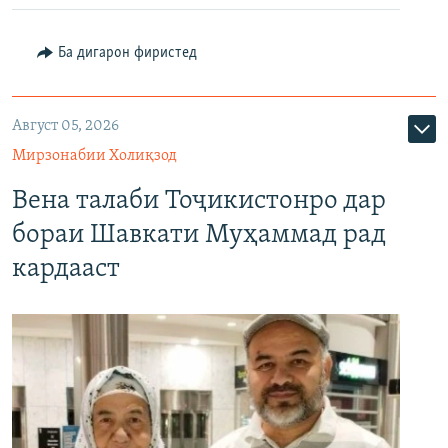
Ба дигарон фиристед
Август 05, 2026
Мирзонабии Холиқзод
Вена талаби Тоҷикистонро дар
бораи Шавкати Муҳаммад рад
кардааст