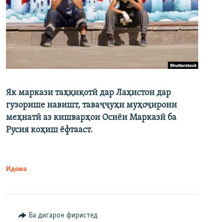
Як маркази таҳқиқотӣ дар Лаҳистон дар
гузорише навишт, таваҷҷуҳи муҳоҷирони
меҳнатӣ аз кишварҳои Осиёи Марказӣ ба
Русия коҳиш ёфтааст.
Идома
Ба дигарон фиристед