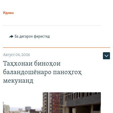
Идома
Ба дигарон фиристед
Август 06, 2026
Таҳхонаи биноҳои
баландошёнаро паноҳгоҳ
мекунанд