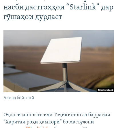
насби дастгоҳҳои “Starlink” дар
гӯшаҳои дурдаст
Акс аз бойгонӣ
Оҷонси инноватсияи Тоҷикистон аз баррасии
“Харитаи роҳи ҳамкорӣ” бо масъулони