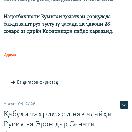
Наҷотбахшони Кумитаи ҳолатҳои фавқулода
баъди ҳашт рӯз ҷустуҷӯ ҷасади як ҷавони 28-
соларо аз дарёи Кофарниҳон пайдо кардаанд.
Идома
Ба дигарон фиристед
Август 09, 2026
Қабули таҳримҳои нав алайҳи
Русия ва Эрон дар Сенати