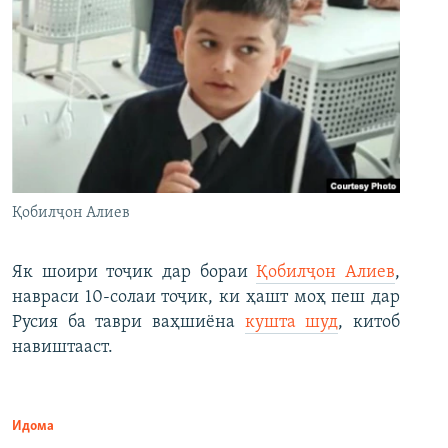
Қобилҷон Алиев
Як шоири тоҷик дар бораи
Қобилҷон Алиев
,
навраси 10-солаи тоҷик, ки ҳашт моҳ пеш дар
Русия ба таври ваҳшиёна
кушта шуд
, китоб
навиштааст.
Идома