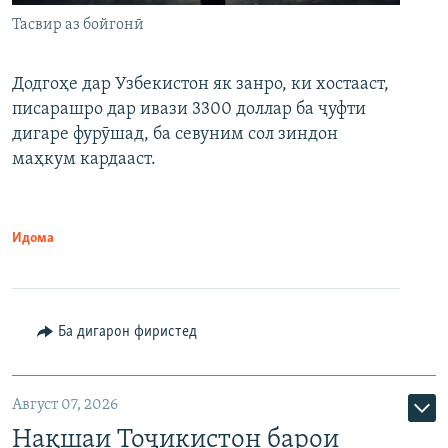
Тасвир аз бойгонӣ
Додгоҳе дар Узбекистон як занро, ки хостааст,
писарашро дар ивази 3300 доллар ба ҷуфти
дигаре фурӯшад, ба севуним сол зиндон
маҳкум кардааст.
Идома
Ба дигарон фиристед
Август 07, 2026
Нақшаи Тоҷикистон барои