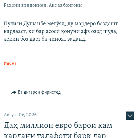
Раҳоии зиндониён. Акс аз бойгонӣ
Пулиси Душанбе мегӯяд, ду мардеро боздошт
кардааст, ки бар асоси қонуни афв озод шуда,
лекин боз даст ба ҷиноят заданд.
Идома
Ба дигарон фиристед
Август 06, 2026
Даҳ миллион евро барои кам
кардани талафоти барқ дар