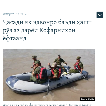
Август 09, 2026
Ҷасади як ҷавонро баъди ҳашт
рӯз аз дарёи Кофарниҳон
ёфтаанд
Акс аз саҳифаи фейсбукии рӯзномаи "Насими Айём"