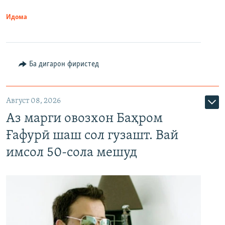
Идома
Ба дигарон фиристед
Август 08, 2026
Аз марги овозхон Баҳром
Ғафурӣ шаш сол гузашт. Вай
имсол 50-сола мешуд