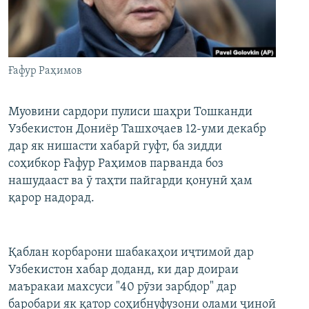
ГУЗОРИШҲОИ РАДИОӢ
Русский
ПАЙГИРӢ КУНЕД
Ғафур Раҳимов
Муовини сардори пулиси шаҳри Тошканди
Узбекистон Дониёр Ташхоҷаев 12-уми декабр
дар як нишасти хабарӣ гуфт, ба зидди
Ҳамаи сомонаҳои RFE/RL
соҳибкор Ғафур Раҳимов парванда боз
нашудааст ва ӯ таҳти пайгарди қонунӣ ҳам
қарор надорад.
Қаблан корбарони шабакаҳои иҷтимоӣ дар
Узбекистон хабар доданд, ки дар доираи
маъракаи махсуси "40 рӯзи зарбдор" дар
баробари як қатор соҳибнуфузони олами ҷиноӣ