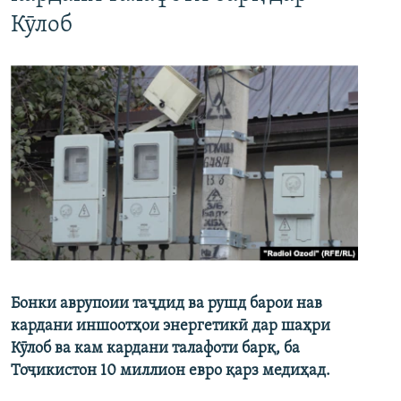
Кӯлоб
Бонки аврупоии таҷдид ва рушд барои нав
кардани иншоотҳои энергетикӣ дар шаҳри
Кӯлоб ва кам кардани талафоти барқ, ба
Тоҷикистон 10 миллион евро қарз медиҳад.