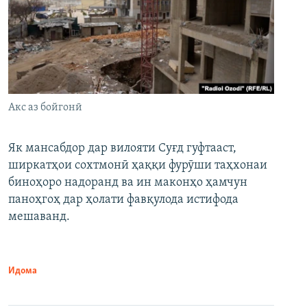
Акс аз бойгонӣ
Як мансабдор дар вилояти Суғд гуфтааст,
ширкатҳои сохтмонӣ ҳаққи фурӯши таҳхонаи
биноҳоро надоранд ва ин маконҳо ҳамчун
паноҳгоҳ дар ҳолати фавқулода истифода
мешаванд.
Идома