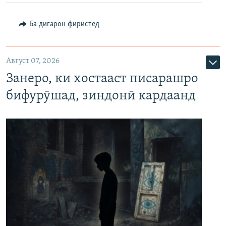
Ба дигарон фиристед
Август 07, 2026
Занеро, ки хостааст писарашро
бифурӯшад, зиндонӣ кардаанд