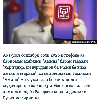
Аз 1-уми сентябри соли 2026 истифода аз
барномаи мобилии "Амина" барои тамоми
"хориҷиҳо, ки вурудашон ба Русия бе виза
амалӣ мегардад", ҳатмӣ мешавад. Замимаи
"Амина" маълумот дар бораи макони
муҳоҷиронро дар шаҳри Маскав ва вилояти
ҳамноми он, ба Вазорати корҳои дохилии
Русия мефиристад.