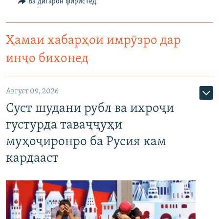
Ба дигарон фиристед
Ҳамаи хабарҳои имрӯзро дар
инҷо бихонед
Август 09, 2026
Суст шудани рубл ва ихроҷи
густурда таваҷҷуҳи
муҳоҷиронро ба Русия кам
кардааст