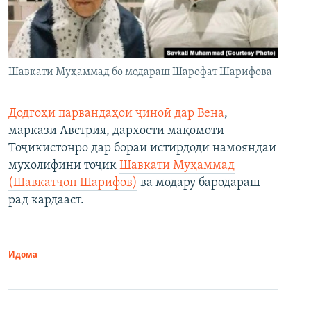
Шавкати Муҳаммад бо модараш Шарофат Шарифова
Додгоҳи парвандаҳои ҷиноӣ дар Вена
,
маркази Австрия, дархости мақомоти
Тоҷикистонро дар бораи истирдоди намояндаи
мухолифини тоҷик
Шавкати Муҳаммад
(Шавкатҷон Шарифов)
ва модару бародараш
рад кардааст.
Идома