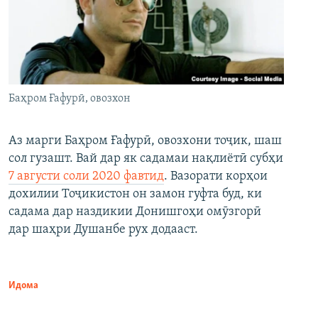
Баҳром Ғафурӣ, овозхон
Аз марги Баҳром Ғафурӣ, овозхони тоҷик, шаш
сол гузашт. Вай дар як садамаи нақлиётӣ субҳи
7 августи соли 2020 фавтид
. Вазорати корҳои
дохилии Тоҷикистон он замон гуфта буд, ки
садама дар наздикии Донишгоҳи омӯзгорӣ
дар шаҳри Душанбе рух додааст.
Идома