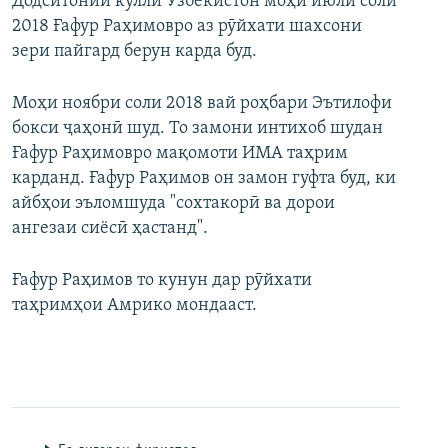
Додситонии кулли Узбекистон моҳи июли соли
2018 Ғафур Раҳимовро аз рӯйхати шахсони
зери пайгард берун карда буд.
Моҳи ноябри соли 2018 вай роҳбари Эътилофи
бокси ҷаҳонӣ шуд. То замони интихоб шудан
Ғафур Раҳимовро мақомоти ИМА таҳрим
карданд. Ғафур Раҳимов он замон гуфта буд, ки
айбҳои эъломшуда "сохтакорӣ ва дорои
ангезаи сиёсӣ ҳастанд".
Ғафур Раҳимов то кунун дар рӯйхати
таҳримҳои Амрико мондааст.