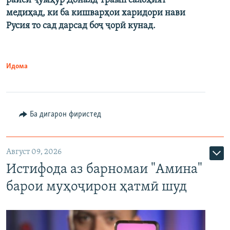
раиси ҷумҳур Доналд Трамп салоҳият
медиҳад, ки ба кишварҳои харидори нави
Русия то сад дарсад боҷ ҷорӣ кунад.
Идома
Ба дигарон фиристед
Август 09, 2026
Истифода аз барномаи "Амина"
барои муҳоҷирон ҳатмӣ шуд