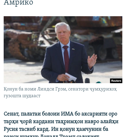
Амрико
Қонун ба номи Линдси Грэм, сенатори ҷумҳурихоҳ
гузошта шудааст
Сенат, палатаи болоии ИМА бо аксарияти оро
тарҳи ҷорӣ кардани таҳримҳои навро алайҳи
Русия тасвиб кард. Ин қонун ҳамчунин ба