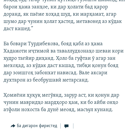
барои ҳама занҳое, ки дар ҳолати бад қарор
доранд, як паёме хоҳад шуд, ки марҳамат, агар
шумо дар чунин ҳолат ҳастед, метавонед аз кӯдак
даст кашед.”
Ба бовари Турдибекова, бояд қабл аз ҳама
Хадамоти иҷтимоӣ ва таваллудхонаҳо шеваи кори
худро тағйир диҳанд. Ҳоло ба гуфтаи ӯ агар зан
мехоҳад, аз кӯдак даст кашад, тибқи қонун бояд
дар зоишгоҳ забонхат нависад. Вале аксари
духтарон аз беобрушавӣ метарсанд.
Ҳомиёни ҳуқуқ мегӯянд, зарур аст, ки қонун дар
чунин мавридҳо мардҳоро ҳам, ки бо айби онҳо
атфоли нохоста ба дунё меояд, масъул кунанд.
Ба дигарон фиристед