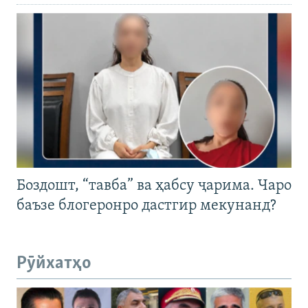
Боздошт, “тавба” ва ҳабсу ҷарима. Чаро
баъзе блогеронро дастгир мекунанд?
Рӯйхатҳо