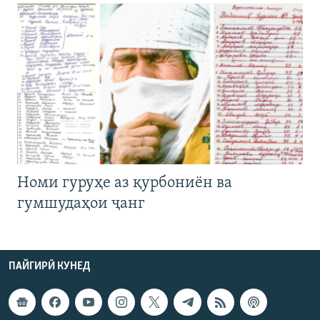
Номи гуруҳе аз қурбониён ва
гумшудаҳои ҷанг
ПАЙГИРӢ КУНЕД