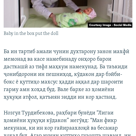
Baby in the box put the doll
Ба ин тартиб амали чунин духтарону занон махфӣ
мемонад ва касе намебинаду онҳоро барои
дасткашӣ аз тифл маҳкум намекунад. Ба таъкиди
ҷонибдорони ин пешниҳод, кӯдакон дар бэйби-
бокс ё қуттиҳо махсус ҳадди аққал дар шароити
гарму амн хоҳад буд. Вале бархе аз ҳомиёни
ҳуқуқи атфол, қатъиян зидди ин кор ҳастанд.
Нозгул Турдибекова, раҳбари бунёди “Лигаи
ҳомиёни ҳуқуқи кӯдакон” мегӯяд: “Ман фикр
мекунам, ки ин кор ғайираахлоқӣ ва бесамар
хоҳад буд. Агар чунин қуттиҳо гузошта шаванд, ин