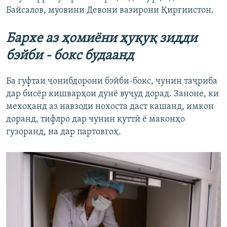
Байсалов, муовини Девони вазирони Қирғиистон.
Бархе аз ҳомиёни ҳуқуқ зидди
бэйби - бокс будаанд
Ба гуфтаи ҷонибдорони бэйби-бокс, чунин таҷриба
дар бисёр кишварҳои дунё вуҷуд дорад. Заноне, ки
мехоҳанд аз навзоди нохоста даст кашанд, имкон
доранд, тифлро дар чунин қуттӣ ё маконҳо
гузоранд, на дар партовгоҳ.