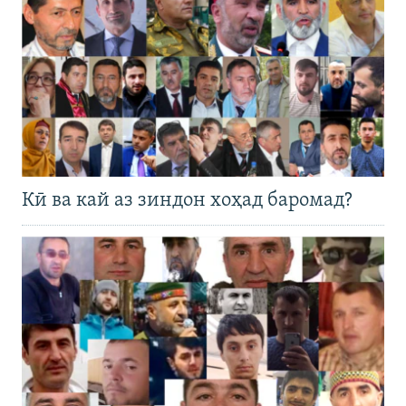
Кӣ ва кай аз зиндон хоҳад баромад?