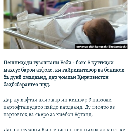
ГУЗОРИШҲОИ РАДИОӢ
Русский
ПАЙГИРӢ КУНЕД
Пешниҳоди гузоштани Бэби - бокс ё қуттиҳои
Ҳамаи сомонаҳои RFE/RL
махсус барои атфоле, ки ғайриинтизор ва беникоҳ
ба дунё омадаанд, дар ҷомеаи Қирғизистон
баҳбсбарангез шуд.
Дар ду ҳафтаи ахир дар ин кишвар 3 навзоди
партофташударо пайдо кардаанд. Ду тифлро аз
партовгоҳ ва якеро аз хиёбон ёфтанд.
Дар порлумони Қирғизистон пешниҳод доранд, ки