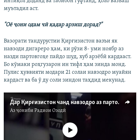
интиқол доданд ва табибон гуфтанд, ҳоло вазъаш
муътадил аст.
"Оё ҷони одам чӣ қадар арзиш дорад?"
Вазорати тандурустии Қирғизистон вазъи як
навзоди дигареро ҳам, ки рӯзи 8- уми ноябр аз
назди партовгоҳе пайдо шуд, хуб арзёбӣ кардааст.
Бо кӯмаки роҳгузарон ин тифл ҳам зинда монд.
Пулис ҳуввияти модари 21 солаи навзодро муайян
кардаст ва ба ӯ ду соли зиндон таҳдид мекунад.
Дар Қирғизистон чанд навзодро аз партовгоҳ ёфтанд
Аз ҷониби
Радиои Озодӣ
Феълан кор намекунад