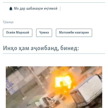
Мо дар шабакаҳои иҷтимоӣ
Гӯшаҳо
Осиёи Марказӣ
Ҷомeа
Матолиби навтарин
Инҳо ҳам аҷоибанд, бинед: