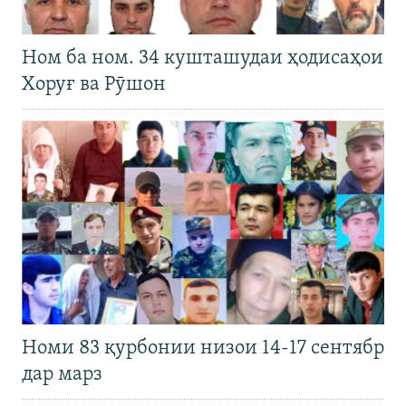
Ном ба ном. 34 кушташудаи ҳодисаҳои
Хоруғ ва Рӯшон
Номи 83 қурбонии низои 14-17 сентябр
дар марз