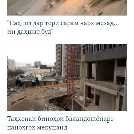
"Паҳпод дар тори сарам чарх мезад…
ин даҳшат буд"
Таҳхонаи биноҳои баландошёнаро
паноҳгоҳ мекунанд