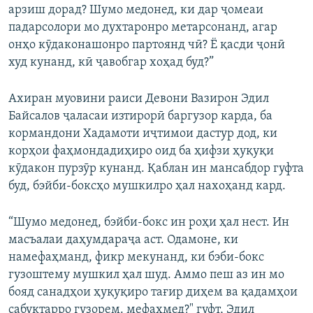
арзиш дорад? Шумо медонед, ки дар ҷомеаи
падарсолори мо духтаронро метарсонанд, агар
онҳо кӯдаконашонро партоянд чӣ? Ё қасди ҷонӣ
худ кунанд, кӣ ҷавобгар хоҳад буд?”
Ахиран муовини раиси Девони Вазирон Эдил
Байсалов ҷаласаи изтирорӣ баргузор карда, ба
кормандони Хадамоти иҷтимои дастур дод, ки
корҳои фаҳмондадиҳиро оид ба ҳифзи ҳуқуқи
кӯдакон пурзӯр кунанд. Қаблан ин мансабдор гуфта
буд, бэйби-боксҳо мушкилро ҳал нахоҳанд кард.
“Шумо медонед, бэйби-бокс ин роҳи ҳал нест. Ин
масъалаи даҳумдараҷа аст. Одамоне, ки
намефаҳманд, фикр мекунанд, ки бэби-бокс
гузоштему мушкил ҳал шуд. Аммо пеш аз ин мо
бояд санадҳои ҳуқуқиро тағир диҳем ва қадамҳои
сабуктарро гузорем. мефаҳмед?" гуфт, Эдил