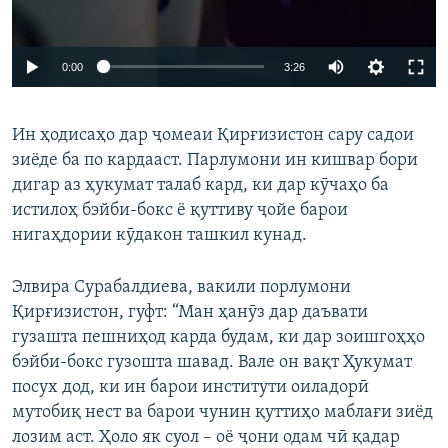
Auto
0:00
3:26
240p
Ин ҳодисаҳо дар ҷомеаи Қирғизистон сару садои
360p
зиёде ба по кардааст. Парлумони ин кишвар бори
Auto
240p
360p
480p
480p
дигар аз ҳукумат талаб кард, ки дар кӯчаҳо ба
720p
истилоҳ бэйби-бокс ё қуттиву ҷойе барои
720p
1080p
нигаҳдории кӯдакон ташкил кунад.
1080p
Элвира Сурабалдиева, вакили порлумони
Қирғизистон, гуфт: “Ман ҳанӯз дар даъвати
гузашта пешниҳод карда будам, ки дар зоишгоҳҳо
бэйби-бокс гузошта шавад. Вале он вақт Ҳукумат
посух дод, ки ин барои институти оиладорӣ
мутобиқ нест ва барои чунин қуттиҳо маблағи зиёд
лозим аст. Ҳоло як суол – оё ҷони одам чӣ қадар