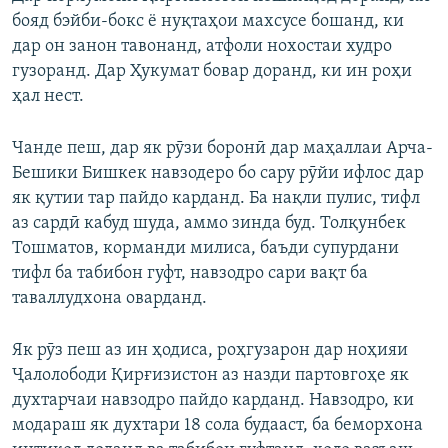
бояд бэйби-бокс ё нуқтаҳои махсусе бошанд, ки
дар он занон тавонанд, атфоли нохостаи худро
гузоранд. Дар Ҳукумат бовар доранд, ки ин роҳи
ҳал нест.
Чанде пеш, дар як рӯзи боронӣ дар маҳаллаи Арча-
Бешики Бишкек навзодеро бо сару рӯйи ифлос дар
як қутии тар пайдо карданд. Ба нақли пулис, тифл
аз сардӣ кабуд шуда, аммо зинда буд. Толқунбек
Тошматов, корманди милиса, баъди супурдани
тифл ба табибон гуфт, навзодро сари вақт ба
таваллудхона оварданд.
Як рӯз пеш аз ин ҳодиса, роҳгузарон дар ноҳияи
Ҷалолободи Қирғизистон аз назди партовгоҳе як
духтарчаи навзодро пайдо карданд. Навзодро, ки
модараш як духтари 18 сола будааст, ба беморхона