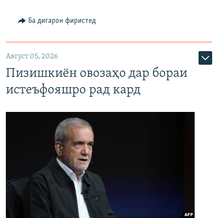
Ба дигарон фиристед
Август 05, 2026
Пизишкиён овозаҳо дар бораи
истеъфояшро рад кард