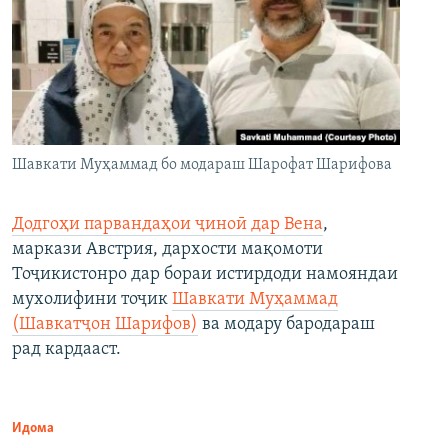
Шавкати Муҳаммад бо модараш Шарофат Шарифова
Додгоҳи парвандаҳои ҷиноӣ дар Вена
,
маркази Австрия, дархости мақомоти
Тоҷикистонро дар бораи истирдоди намояндаи
мухолифини тоҷик
Шавкати Муҳаммад
(Шавкатҷон Шарифов)
ва модару бародараш
рад кардааст.
Идома