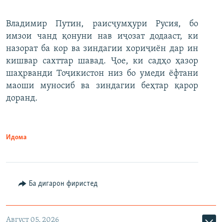
Владимир Путин, раисҷумҳури Русия, бо
имзои чанд қонуни нав иҷозат додааст, ки
назорат ба кор ва зиндагии хориҷиён дар ин
кишвар сахттар шавад. Ҷое, ки садҳо ҳазор
шаҳрванди Тоҷикистон низ бо умеди ёфтани
маоши муносиб ва зиндагии беҳтар қарор
доранд.
Идома
Ба дигарон фиристед
Август 05, 2026