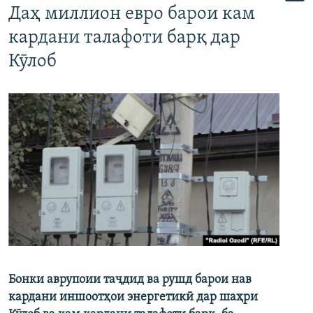
Даҳ миллион евро барои кам
кардани талафоти барқ дар
Кӯлоб
Бонки аврупоии таҷдид ва рушд барои нав
кардани иншоотҳои энергетикӣ дар шаҳри