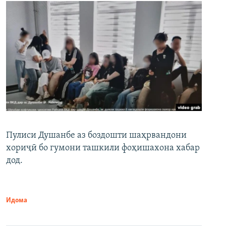
Пулиси Душанбе аз боздошти шаҳрвандони
хориҷӣ бо гумони ташкили фоҳишахона хабар
дод.
Идома