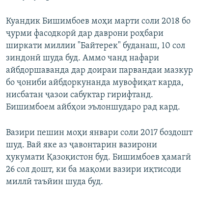
Куандик Бишимбоев моҳи марти соли 2018 бо
ҷурми фасодкорӣ дар даврони роҳбари
ширкати миллии "Байтерек" буданаш, 10 сол
зиндонӣ шуда буд. Аммо чанд нафари
айбдоршаванда дар доираи парвандаи мазкур
бо ҷониби айбдоркунанда мувофиқат карда,
нисбатан ҷазои сабуктар гирифтанд.
Бишимбоем айбҳои эълоншударо рад кард.
Вазири пешин моҳи январи соли 2017 боздошт
шуд. Вай яке аз ҷавонтарин вазирони
ҳукумати Қазоқистон буд. Бишимбоев ҳамагӣ
26 сол дошт, ки ба мақоми вазири иқтисоди
миллӣ таъйин шуда буд.