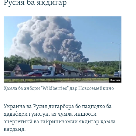
Русия ба якдигар
Ҳамла ба анбори "Wildberries" дар Новосемейкино
Украина ва Русия дигарбора бо паҳподҳо ба
ҳадафҳои гуногун, аз ҷумла иншооти
энергетикӣ ва ғайринизомии якдигар ҳамла
карданд.