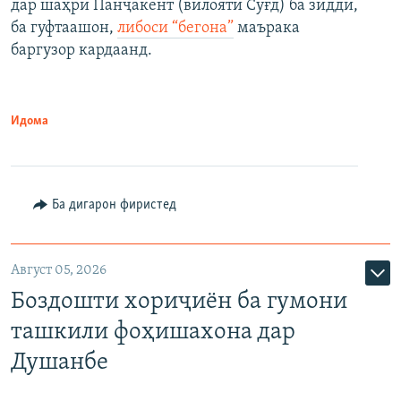
дар шаҳри Панҷакент (вилояти Суғд) ба зидди,
ба гуфтаашон,
либоси “бегона”
маърака
баргузор кардаанд.
Идома
Ба дигарон фиристед
Август 05, 2026
Боздошти хориҷиён ба гумони
ташкили фоҳишахона дар
Душанбе