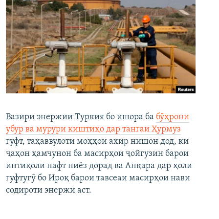
Вазири энержии Туркия бо ишора ба
бӯҳрони
убур ва мурури киштиҳо дар тангаи Ҳурмуз
гуфт, таҳаввулоти моҳҳои ахир нишон дод, ки
ҷаҳон ҳамчунон ба масирҳои ҷойгузин барои
интиқоли нафт ниёз дорад ва Анқара дар ҳоли
гуфтугӯ бо Ироқ барои тавсеаи масирҳои нави
содироти энержӣ аст.