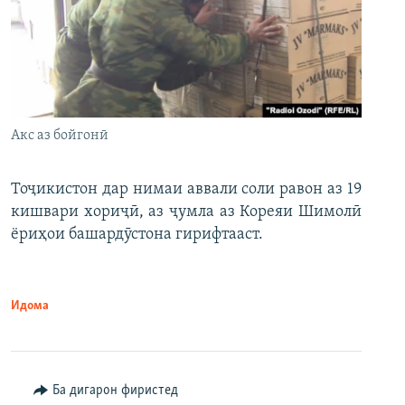
Акс аз бойгонӣ
Тоҷикистон дар нимаи аввали соли равон аз 19
кишвари хориҷӣ, аз ҷумла аз Кореяи Шимолӣ
ёриҳои башардӯстона гирифтааст.
Идома
Ба дигарон фиристед