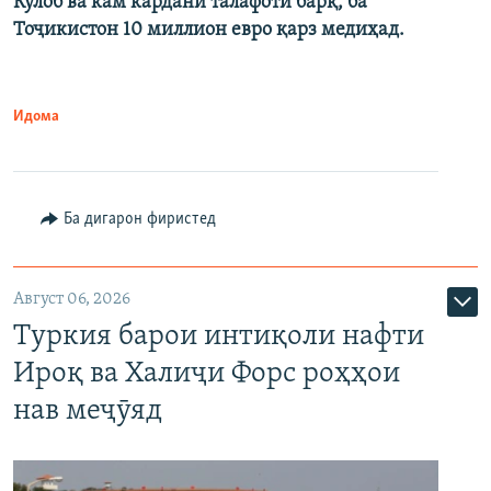
Кӯлоб ва кам кардани талафоти барқ, ба
Тоҷикистон 10 миллион евро қарз медиҳад.
Идома
Ба дигарон фиристед
Август 06, 2026
Туркия барои интиқоли нафти
Ироқ ва Халиҷи Форс роҳҳои
нав меҷӯяд