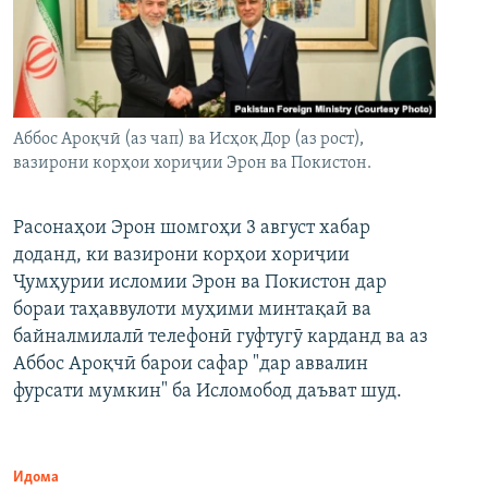
Аббос Ароқчӣ (аз чап) ва Исҳоқ Дор (аз рост),
вазирони корҳои хориҷии Эрон ва Покистон.
Расонаҳои Эрон шомгоҳи 3 август хабар
доданд, ки вазирони корҳои хориҷии
Ҷумҳурии исломии Эрон ва Покистон дар
бораи таҳаввулоти муҳими минтақаӣ ва
байналмилалӣ телефонӣ гуфтугӯ карданд ва аз
Аббос Ароқчӣ барои сафар "дар аввалин
фурсати мумкин" ба Исломобод даъват шуд.
Идома