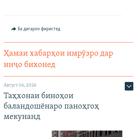
Ба дигарон фиристед
Ҳамаи хабарҳои имрӯзро дар
инҷо бихонед
Август 06, 2026
Таҳхонаи биноҳои
баландошёнаро паноҳгоҳ
мекунанд