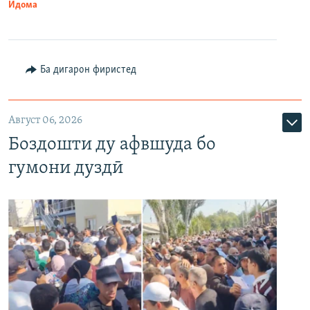
Идома
Ба дигарон фиристед
Август 06, 2026
Боздошти ду афвшуда бо
гумони дуздӣ