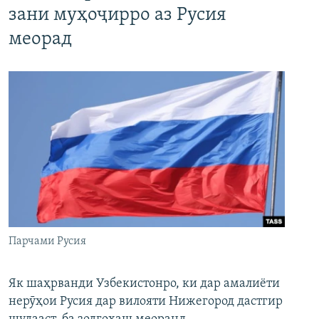
зани муҳоҷирро аз Русия
меорад
Парчами Русия
Як шаҳрванди Узбекистонро, ки дар амалиёти
нерӯҳои Русия дар вилояти Нижегород дастгир