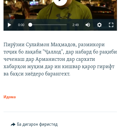
Auto
0:00
2:49
240p
Пирӯзии Сулаймон Маҳмадов, размикори
360p
тоҷик бо лақаби "Ҷаллод", дар набард бо рақиби
480p
Auto
240p
360p
480p
чеченаш дар Арманистон дар сархати
720p
хабарҳои муҳим дар ин кишвар қарор гирифт
720p
1080p
ва баҳси зиёдеро барангехт.
1080p
Идома
Ба дигарон фиристед