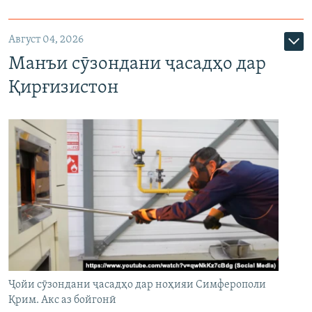
Август 04, 2026
Манъи сӯзондани ҷасадҳо дар
Қирғизистон
Ҷойи сӯзондани ҷасадҳо дар ноҳияи Симферополи
Қрим. Акс аз бойгонӣ