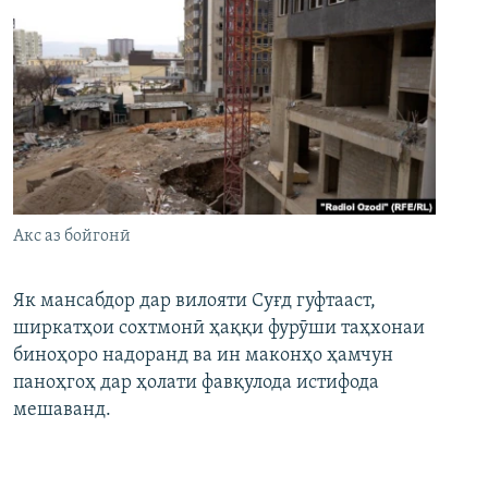
Акс аз бойгонӣ
Як мансабдор дар вилояти Суғд гуфтааст,
ширкатҳои сохтмонӣ ҳаққи фурӯши таҳхонаи
биноҳоро надоранд ва ин маконҳо ҳамчун
паноҳгоҳ дар ҳолати фавқулода истифода
мешаванд.