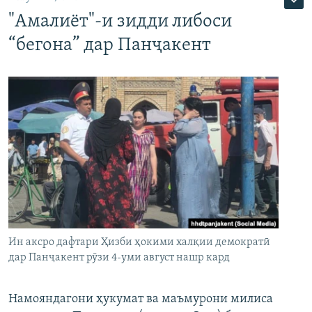
"Амалиёт"-и зидди либоси
“бегона” дар Панҷакент
Ин аксро дафтари Ҳизби ҳокими халқии демократӣ
дар Панҷакент рӯзи 4-уми август нашр кард
Намояндагони ҳукумат ва маъмурони милиса