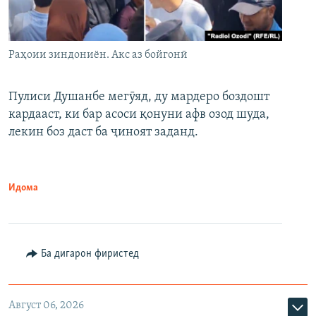
Раҳоии зиндониён. Акс аз бойгонӣ
Пулиси Душанбе мегӯяд, ду мардеро боздошт
кардааст, ки бар асоси қонуни афв озод шуда,
лекин боз даст ба ҷиноят заданд.
Идома
Ба дигарон фиристед
Август 06, 2026