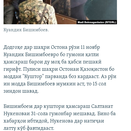
ГУЗОРИШҲОИ РАДИОӢ
Русский
ПАЙГИРӢ КУНЕД
Куандик Бишимбоев.
Додгоҳе дар шаҳри Остона рӯзи 11 ноябр
Куандик Бишимбоевро бо гумони қатли
ҳамсараш барои ду моҳ ба ҳабси пешакӣ
Ҳамаи сомонаҳои RFE/RL
гирифт. Пулиси шаҳри Остонаи Қазоқистон бо
моддаи "Куштор" парванда боз кардааст. Аз рӯи
ин модда Бишимбоев мумкин аст, то 15 сол
зиндон шавад.
Бишимбоем дар куштори ҳамсараш Салтанат
Нукеноваи 31-сола гумонбар мешавад. Бино ба
хабарҳои ибтидоӣ, Нукенова дар натиҷаи
латту кӯб фавтидааст.