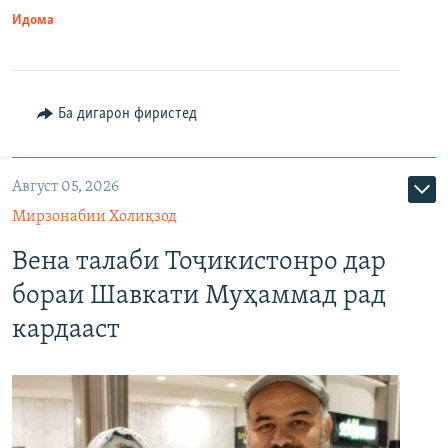
Идома
Ба дигарон фиристед
Август 05, 2026
Мирзонабии Холиқзод
Вена талаби Тоҷикистонро дар
бораи Шавкати Муҳаммад рад
кардааст