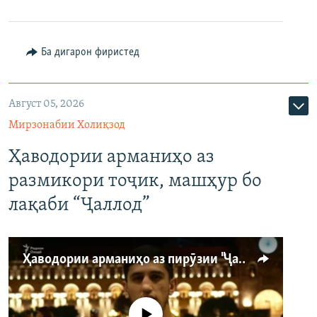
Ба дигарон фиристед
Август 05, 2026
Мирзонабии Холиқзод
Ҳаводории арманиҳо аз
размикори тоҷик, машҳур бо
лақаби “Ҷаллод”
Ҳаводории арманиҳо аз пирӯзии "Ҷаллод"-и тоҷик
Феълан кор намекунад