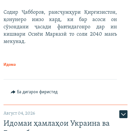
Содир Ҷабборов, раисҷумҳури Қирғизистон,
қонунеро имзо кард, ки бар асоси он
сӯзондани ҷасади фавтидагонро дар ин
кишвари Осиёи Марказӣ то соли 2040 манъ
мекунад.
Идома
Ба дигарон фиристед
Август 04, 2026
Идомаи ҳамлаҳои Украина ва