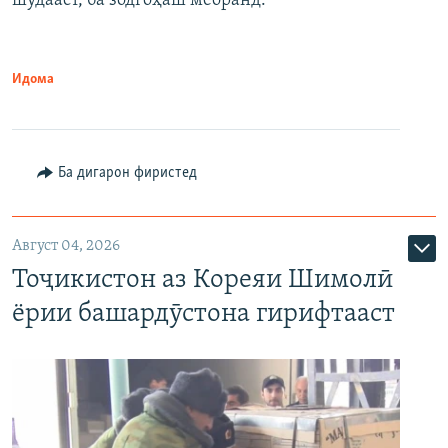
шудааст, ба зодгоҳаш меоранд.
Идома
Ба дигарон фиристед
Август 04, 2026
Тоҷикистон аз Кореяи Шимолӣ
ёрии башардӯстона гирифтааст