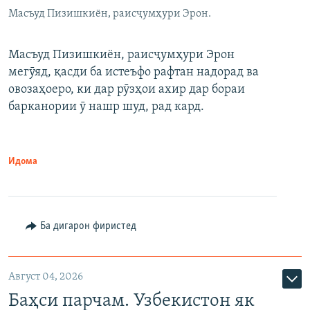
Масъуд Пизишкиён, раисҷумҳури Эрон.
Масъуд Пизишкиён, раисҷумҳури Эрон
мегӯяд, қасди ба истеъфо рафтан надорад ва
овозаҳоеро, ки дар рӯзҳои ахир дар бораи
барканории ӯ нашр шуд, рад кард.
Идома
Ба дигарон фиристед
Август 04, 2026
Баҳси парчам. Узбекистон як