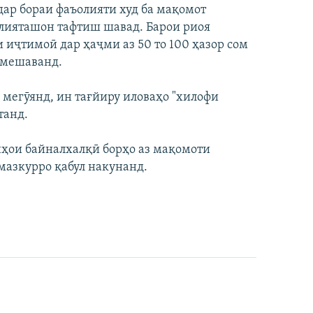
дар бораи фаъолияти худ ба мақомот
олияташон тафтиш шавад. Барои риоя
иҷтимоӣ дар ҳаҷми аз 50 то 100 ҳазор сом
н мешаванд.
мегӯянд, ин тағйиру иловаҳо "хилофи
танд.
ҳои байналхалқӣ борҳо аз мақомоти
мазкурро қабул накунанд.