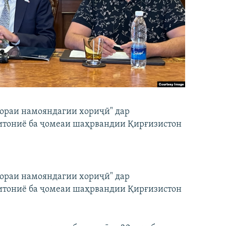
бораи намояндагии хориҷӣ" дар
итониё ба ҷомеаи шаҳрвандии Қирғизистон
бораи намояндагии хориҷӣ" дар
итониё ба ҷомеаи шаҳрвандии Қирғизистон