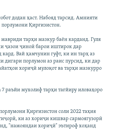
собот додан ҳаст. Набояд тарсид. Амнияти
си порлумони Қирғизистон.
 мавриди тарҳи мазкур баён карданд. Гуля
ни ҷазои ҷиноӣ барои иштирок дар
кард. Вай ҳамчунин гуфт, ки ин тарҳ аз
ли дигари порлумон аз раис пурсид, ки дар
ҳайатҳои хориҷӣ мулоқот ва тарҳи мазкурро
а 7 раъйи мухолиф тарҳи тағйиру иловаҳоро
порлумони Қирғизистон соли 2022 таҳия
итиҷорӣ, ки аз хориҷи кишвар сармоягузорӣ
нд, "намояндаи хориҷӣ" эътироф хоҳанд