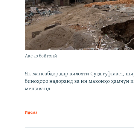
Акс аз бойгонӣ
Як мансабдор дар вилояти Суғд гуфтааст, 
биноҳоро надоранд ва ин маконҳо ҳамчун п
мешаванд.
Идома