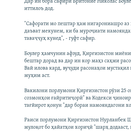
Дар ин бора сафири Бритониё Николас Боуле
иттилоъ дод.
"Сафорати мо пештар ҳам нигарониашро аз и
даъват мекунем, ки ба муроҷиати намоянд
таваҷҷуҳ кунед", - гуфт сафир.
Боулер ҳамчунин афзуд, Қирғизистон миён
бештар дорад ва дар ин кор маҳз саҳми рас
Вай илова кард, вуҷуди расонаҳои мустақи
муҳим аст.
Вакилони порлумони Қирғизистон рӯзи 25 ок
созмонҳои ғайритиҷорӣ" ва Кодекси ҷиноир
тағйирот қонун "дар бораи намояндагони х
Раиси порлумони Қирғизистон Нурланбек Ша
мулоқот бо ҳайатҳои хориҷӣ "шарҳ додааст,