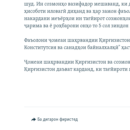
шуд. Ин созмонҳо вазифадор мешаванд, ки 
ҳисоботи иловагӣ диҳанд ва ҳар замон фаъ
накардани меъёрҳои ин тағйирот созмонҳои 
ҷарима ва ё роҳбарони онҳо то 5 сол зиндо
Фаъолони ҷомеаи шаҳрвандии Қирғизистон 
Конститутсия ва санадҳои байналхалқӣ" ҳас
Ҷомеаи шаҳрвандии Қирғизистон ва созмон
Қирғизистон даъват карданд, ки тағйироти 
Ба дигарон фиристед