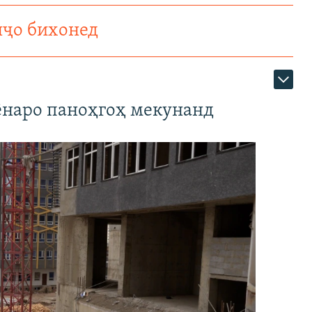
нҷо бихонед
наро паноҳгоҳ мекунанд