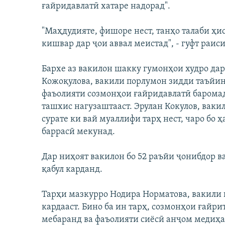
ғайридавлатӣ хатаре надорад".
"Маҳдудияте, фишоре нест, танҳо талаби ҳи
кишвар дар ҷои аввал меистад", - гуфт раи
Бархе аз вакилон шакку гумонҳои худро дар
Кожоқулова, вакили порлумон зидди таъйи
фаъолияти созмонҳои ғайридавлатӣ баромад 
ташхис нагузаштааст. Эрулан Кокулов, ваки
сурате ки вай муаллифи тарҳ нест, чаро бо 
баррасӣ мекунад.
Дар ниҳоят вакилон бо 52 раъйи ҷонибдор в
қабул карданд.
Тарҳи мазкурро Нодира Норматова, вакили 
кардааст. Бино ба ин тарҳ, созмонҳои ғайр
мебаранд ва фаъолияти сиёсӣ анҷом медиҳа