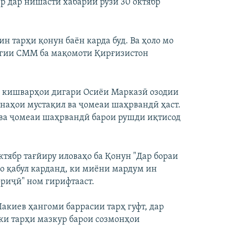
р дар нишасти хабарии рӯзи 30 октябр
н тарҳи қонун баён карда буд. Ва ҳоло мо
агии СММ ба мақомоти Қирғизистон
и кишварҳои дигари Осиёи Марказӣ озодии
онаҳои мустақил ва ҷомеаи шаҳрвандӣ ҳаст.
л ва ҷомеаи шаҳрвандӣ барои рушди иқтисод
тябр тағйиру иловаҳо ба Қонун "Дар бораи
о қабул карданд, ки миёни мардум ин
ориҷӣ" ном гирифтааст.
киев ҳангоми баррасии тарҳ гуфт, дар
 ки тарҳи мазкур барои созмонҳои