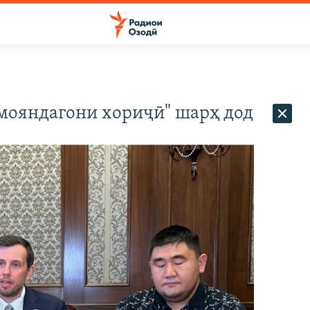
амояндагони хориҷӣ" шарҳ дод