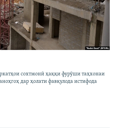
ширкатҳои сохтмонӣ ҳаққи фурӯши таҳхонаи
аноҳгоҳ дар ҳолати фавқулода истифода