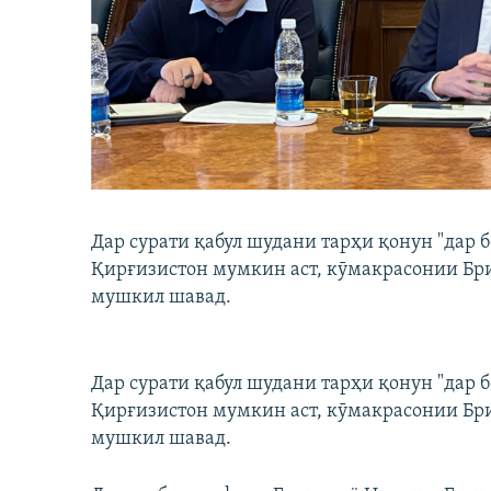
ГУЗОРИШҲОИ РАДИОӢ
Дар сурати қабул шудани тарҳи қонун "дар 
Қирғизистон мумкин аст, кӯмакрасонии Бр
мушкил шавад.
Дар сурати қабул шудани тарҳи қонун "дар 
Қирғизистон мумкин аст, кӯмакрасонии Бр
мушкил шавад.