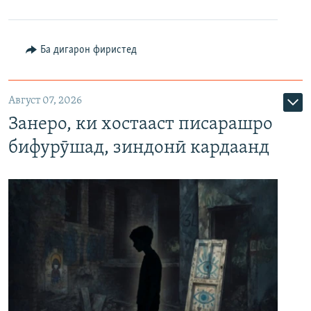
Ба дигарон фиристед
Август 07, 2026
Занеро, ки хостааст писарашро
бифурӯшад, зиндонӣ кардаанд