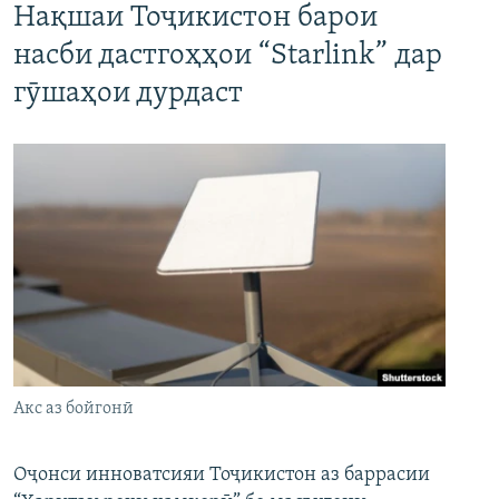
Нақшаи Тоҷикистон барои
насби дастгоҳҳои “Starlink” дар
гӯшаҳои дурдаст
Акс аз бойгонӣ
Оҷонси инноватсияи Тоҷикистон аз баррасии