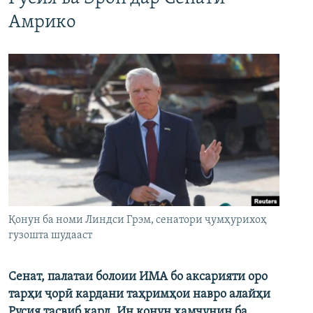
Амрико
Қонун ба номи Линдси Грэм, сенатори ҷумҳурихоҳ
гузошта шудааст
Сенат, палатаи болоии ИМА бо аксарияти оро
тарҳи ҷорӣ кардани таҳримҳои навро алайҳи
Русия тасвиб кард. Ин қонун ҳамчунин ба