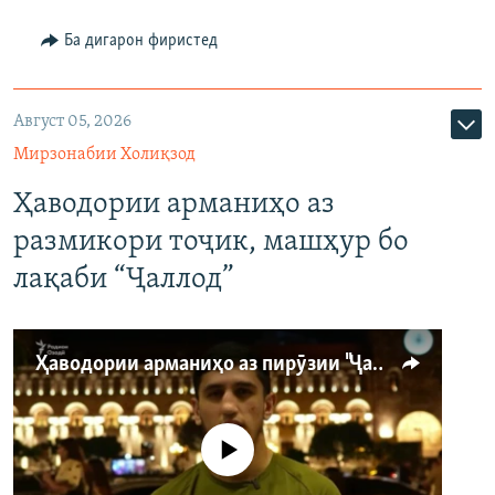
Ба дигарон фиристед
Август 05, 2026
Мирзонабии Холиқзод
Ҳаводории арманиҳо аз
размикори тоҷик, машҳур бо
лақаби “Ҷаллод”
Ҳаводории арманиҳо аз пирӯзии "Ҷаллод"-и тоҷик
Феълан кор намекунад