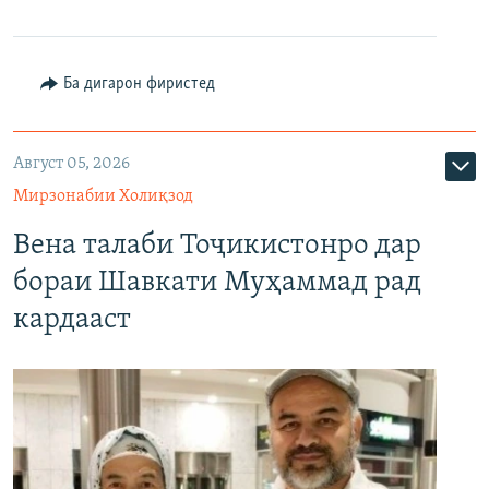
Ба дигарон фиристед
Август 05, 2026
Мирзонабии Холиқзод
Вена талаби Тоҷикистонро дар
бораи Шавкати Муҳаммад рад
кардааст