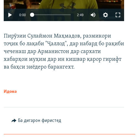
Auto
0:00
2:49
240p
Пирӯзии Сулаймон Маҳмадов, размикори
360p
тоҷик бо лақаби "Ҷаллод", дар набард бо рақиби
480p
Auto
240p
360p
480p
чеченаш дар Арманистон дар сархати
720p
хабарҳои муҳим дар ин кишвар қарор гирифт
720p
1080p
ва баҳси зиёдеро барангехт.
1080p
Идома
Ба дигарон фиристед