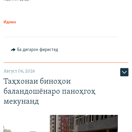
Идома
Ба дигарон фиристед
Август 06, 2026
Таҳхонаи биноҳои
баландошёнаро паноҳгоҳ
мекунанд