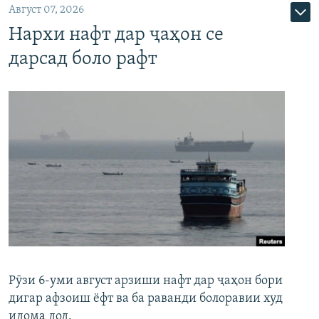
Август 07, 2026
Нархи нафт дар ҷаҳон се
дарсад боло рафт
Рӯзи 6-уми август арзиши нафт дар ҷаҳон бори
дигар афзоиш ёфт ва ба раванди болоравии худ
идома дод.