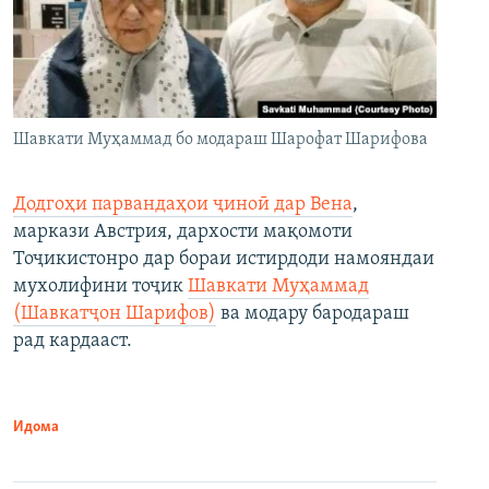
Шавкати Муҳаммад бо модараш Шарофат Шарифова
Додгоҳи парвандаҳои ҷиноӣ дар Вена
,
маркази Австрия, дархости мақомоти
Тоҷикистонро дар бораи истирдоди намояндаи
мухолифини тоҷик
Шавкати Муҳаммад
(Шавкатҷон Шарифов)
ва модару бародараш
рад кардааст.
Идома