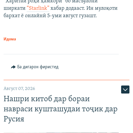
“Харитаи роҳи ҳамкорӣ” бо масъулони
ширкати
“Starlink”
хабар додааст. Ин мулоқоти
бархат ё онлайнӣ 5-уми август гузашт.
Идома
Ба дигарон фиристед
Август 07, 2026
Нашри китоб дар бораи
навраси кушташудаи тоҷик дар
Русия