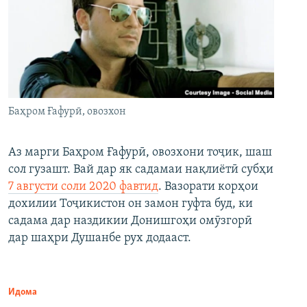
Баҳром Ғафурӣ, овозхон
Аз марги Баҳром Ғафурӣ, овозхони тоҷик, шаш
сол гузашт. Вай дар як садамаи нақлиётӣ субҳи
7 августи соли 2020 фавтид
. Вазорати корҳои
дохилии Тоҷикистон он замон гуфта буд, ки
садама дар наздикии Донишгоҳи омӯзгорӣ
дар шаҳри Душанбе рух додааст.
Идома