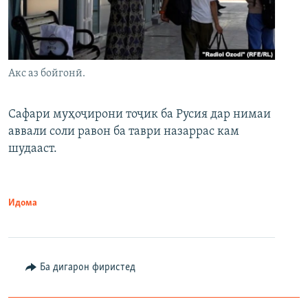
Акс аз бойгонӣ.
Сафари муҳоҷирони тоҷик ба Русия дар нимаи
аввали соли равон ба таври назаррас кам
шудааст.
Идома
Ба дигарон фиристед