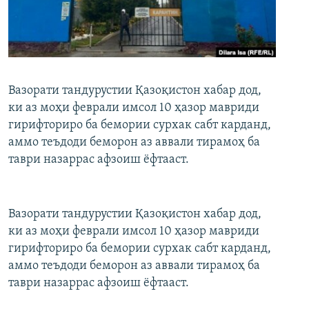
ГУЗОРИШҲОИ РАДИОӢ
Русский
ПАЙГИРӢ КУНЕД
Вазорати тандурустии Қазоқистон хабар дод,
ки аз моҳи феврали имсол 10 ҳазор мавриди
гирифториро ба бемории сурхак сабт карданд,
аммо теъдоди беморон аз аввали тирамоҳ ба
Ҳамаи сомонаҳои RFE/RL
таври назаррас афзоиш ёфтааст.
Вазорати тандурустии Қазоқистон хабар дод,
ки аз моҳи феврали имсол 10 ҳазор мавриди
гирифториро ба бемории сурхак сабт карданд,
аммо теъдоди беморон аз аввали тирамоҳ ба
таври назаррас афзоиш ёфтааст.