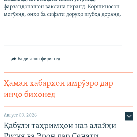
фарзандонашон ваксина гиранд. Коршиносон
мегӯянд, онҳо ба сифати доруҳо шубҳа доранд.
Ба дигарон фиристед
Ҳамаи хабарҳои имрӯзро дар
инҷо бихонед
Август 09, 2026
Қабули таҳримҳои нав алайҳи
Русия ва Эрон дар Сенати