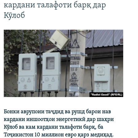
кардани талафоти барқ дар
Кӯлоб
Бонки аврупоии таҷдид ва рушд барои нав
кардани иншоотҳои энергетикӣ дар шаҳри
Кӯлоб ва кам кардани талафоти барқ, ба
Тоҷикистон 10 миллион евро қарз медиҳад.