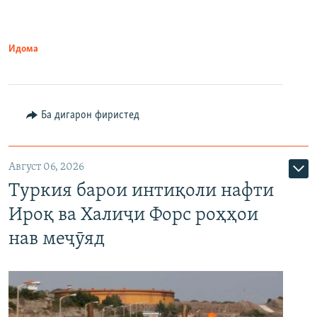
Идома
Ба дигарон фиристед
Август 06, 2026
Туркия барои интиқоли нафти
Ироқ ва Халиҷи Форс роҳҳои
нав меҷӯяд