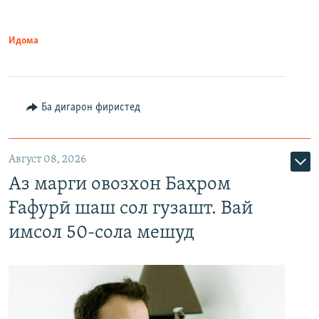
Идома
Ба дигарон фиристед
Август 08, 2026
Аз марги овозхон Баҳром
Ғафурӣ шаш сол гузашт. Вай
имсол 50-сола мешуд