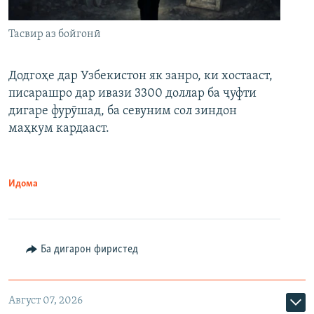
Тасвир аз бойгонӣ
Додгоҳе дар Узбекистон як занро, ки хостааст,
писарашро дар ивази 3300 доллар ба ҷуфти
дигаре фурӯшад, ба севуним сол зиндон
маҳкум кардааст.
Идома
Ба дигарон фиристед
Август 07, 2026