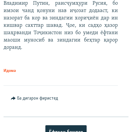
Владимир Путин, раисҷумҳури Русия, бо
имзои чанд қонуни нав иҷозат додааст, ки
назорат ба кор ва зиндагии хориҷиён дар ин
кишвар сахттар шавад. Ҷое, ки садҳо ҳазор
шаҳрванди Тоҷикистон низ бо умеди ёфтани
маоши муносиб ва зиндагии беҳтар қарор
доранд.
Идома
Ба дигарон фиристед