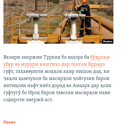
Вазири энержии Туркия бо ишора ба
бӯҳрони
убур ва мурури киштиҳо дар тангаи Ҳурмуз
гуфт, таҳаввулоти моҳҳои ахир нишон дод, ки
ҷаҳон ҳамчунон ба масирҳои ҷойгузин барои
интиқоли нафт ниёз дорад ва Анқара дар ҳоли
гуфтугӯ бо Ироқ барои тавсеаи масирҳои нави
содироти энержӣ аст.
Идома