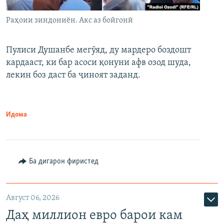
Раҳоии зиндониён. Акс аз бойгонӣ
Пулиси Душанбе мегӯяд, ду мардеро боздошт
кардааст, ки бар асоси қонуни афв озод шуда,
лекин боз даст ба ҷиноят заданд.
Идома
Ба дигарон фиристед
Август 06, 2026
Даҳ миллион евро барои кам