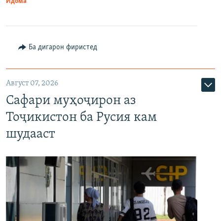
Идома
Ба дигарон фиристед
Август 07, 2026
Сафари муҳоҷирон аз
Тоҷикистон ба Русия кам
шудааст