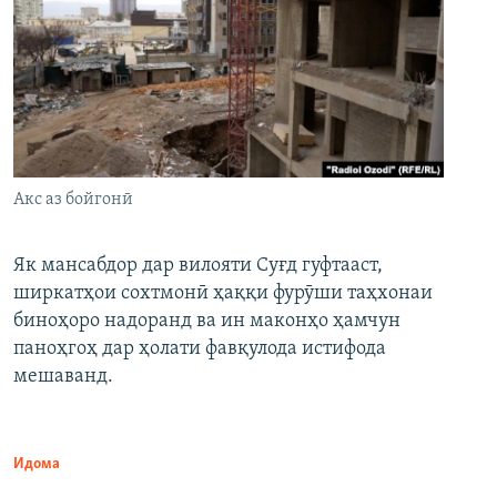
Акс аз бойгонӣ
Як мансабдор дар вилояти Суғд гуфтааст,
ширкатҳои сохтмонӣ ҳаққи фурӯши таҳхонаи
биноҳоро надоранд ва ин маконҳо ҳамчун
паноҳгоҳ дар ҳолати фавқулода истифода
мешаванд.
Идома