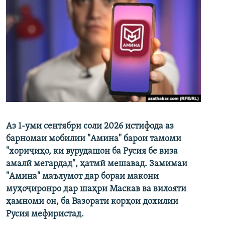
Аз 1-уми сентябри соли 2026 истифода аз
барномаи мобилии "Амина" барои тамоми
"хориҷиҳо, ки вурудашон ба Русия бе виза
амалӣ мегардад", ҳатмӣ мешавад. Замимаи
"Амина" маълумот дар бораи макони
муҳоҷиронро дар шаҳри Маскав ва вилояти
ҳамноми он, ба Вазорати корҳои дохилии
Русия мефиристад.