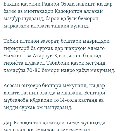
Бахши қазоқии Радиои Озодӣ навишт, ки дар
баъзе аз минтақаҳои Қазоқистон аллакай
маҷбур шудаанд, барои қабули беморон
марказҳои иловагӣ ташкил кунанд.
Тибқи иттилои вазорат, бештари мавридҳои
гирифторӣ ба сурхак дар шаҳрҳои Алмато,
Чимкент ва Атирауи Қазоқистон ба қайд
гирифта шудааст. Табибони қазоқ мегӯянд,
ҳамарӯза 70-80 бемори навро қабул мекунанд.
Асосан онҳоеро бистарӣ мекунанд, ки дар
ҳолати вазнин оварда мешаванд. Бештари
мубталоён кӯдакони то 14-сола ҳастанд ва
зидди сурхак эм нашудаанд.
Дар Қазоқистон ҳолатҳои зиёде мушоҳида
мешавад, ки волидон намегузоранд,