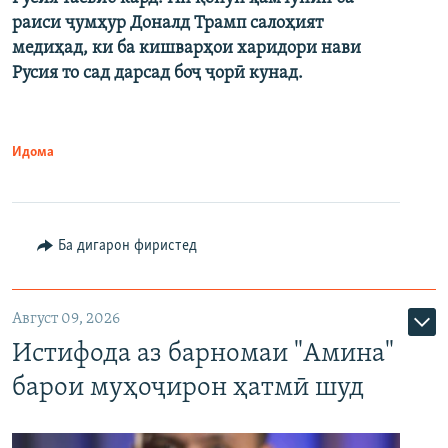
раиси ҷумҳур Доналд Трамп салоҳият
медиҳад, ки ба кишварҳои харидори нави
Русия то сад дарсад боҷ ҷорӣ кунад.
Идома
Ба дигарон фиристед
Август 09, 2026
Истифода аз барномаи "Амина"
барои муҳоҷирон ҳатмӣ шуд