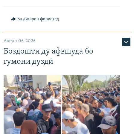
Ба дигарон фиристед
Август 06, 2026
Боздошти ду афвшуда бо
гумони дуздӣ