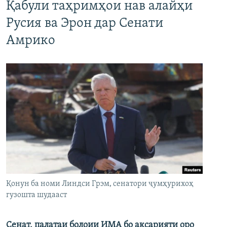
Қабули таҳримҳои нав алайҳи
Русия ва Эрон дар Сенати
Амрико
Қонун ба номи Линдси Грэм, сенатори ҷумҳурихоҳ
гузошта шудааст
Сенат, палатаи болоии ИМА бо аксарияти оро