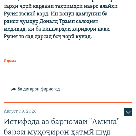
тарҳи ҷорӣ кардани таҳримҳои навро алайҳи
Русия тасвиб кард. Ин қонун ҳамчунин ба
раиси ҷумҳур Доналд Трамп салоҳият
медиҳад, ки ба кишварҳои харидори нави
Русия то сад дарсад боҷ ҷорӣ кунад.
Идома
Ба дигарон фиристед
Август 09, 2026
Истифода аз барномаи "Амина"
барои муҳоҷирон ҳатмӣ шуд