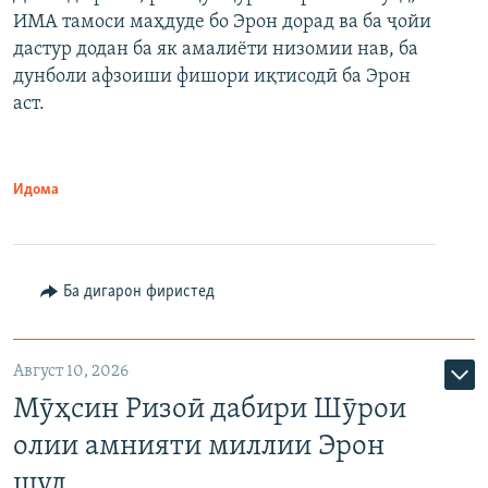
ИМА тамоси маҳдуде бо Эрон дорад ва ба ҷойи
дастур додан ба як амалиёти низомии нав, ба
дунболи афзоиши фишори иқтисодӣ ба Эрон
аст.
Идома
Ба дигарон фиристед
Август 10, 2026
Мӯҳсин Ризоӣ дабири Шӯрои
олии амнияти миллии Эрон
шуд