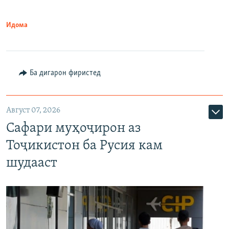
Идома
Ба дигарон фиристед
Август 07, 2026
Сафари муҳоҷирон аз
Тоҷикистон ба Русия кам
шудааст