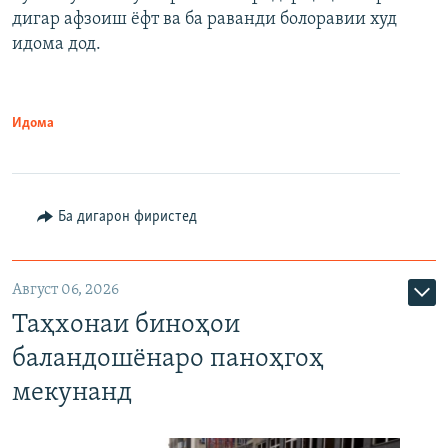
дигар афзоиш ёфт ва ба раванди болоравии худ
идома дод.
Идома
Ба дигарон фиристед
Август 06, 2026
Таҳхонаи биноҳои
баландошёнаро паноҳгоҳ
мекунанд