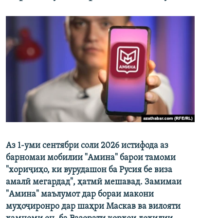
Аз 1-уми сентябри соли 2026 истифода аз
барномаи мобилии "Амина" барои тамоми
"хориҷиҳо, ки вурудашон ба Русия бе виза
амалӣ мегардад", ҳатмӣ мешавад. Замимаи
"Амина" маълумот дар бораи макони
муҳоҷиронро дар шаҳри Маскав ва вилояти