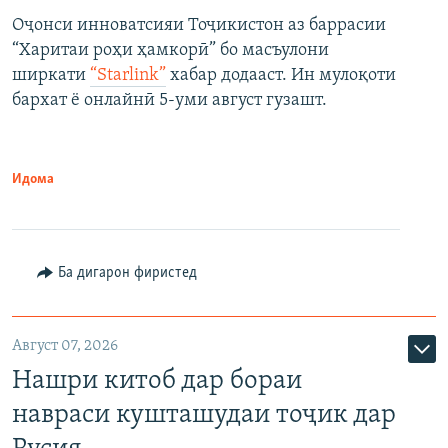
Оҷонси инноватсияи Тоҷикистон аз баррасии
“Харитаи роҳи ҳамкорӣ” бо масъулони
ширкати
“Starlink”
хабар додааст. Ин мулоқоти
бархат ё онлайнӣ 5-уми август гузашт.
Идома
Ба дигарон фиристед
Август 07, 2026
Нашри китоб дар бораи
навраси кушташудаи тоҷик дар