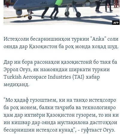
ГУЗОРИШҲОИ РАДИОӢ
Русский
ПАЙГИРӢ КУНЕД
Истеҳсоли бесарнишинҳои туркии "Anka" соли
оянда дар Қазоқистон ба роҳ монда хоҳад шуд.
Дар ин бора расонаҳои қазоқистонӣ бо такя ба
Ҳамаи сомонаҳои RFE/RL
Эррол Оғуз, як намояндаи ширкати туркии
Turkish Aerospace Industries (TAI) хабар
медиҳанд.
"Мо ҳадаф гузоштаем, ки на танҳо истеҳсолро
ба роҳ монем, балки таҷриба ва технологияро
ҳам дар ихтиёри Қазоқистон гузорем, то ин ки
ин кишвар дар оянда мустақилона дастгоҳҳои
бесарнишин истеҳсол кунад", - гуфтааст Оғуз.