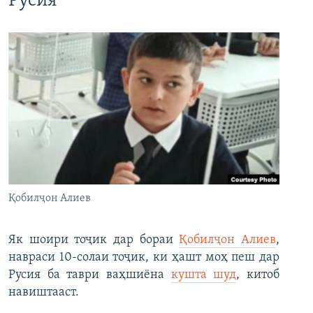
Русия
Қобилҷон Алиев
Як шоири тоҷик дар бораи
Қобилҷон Алиев
,
навраси 10-солаи тоҷик, ки ҳашт моҳ пеш дар
Русия ба таври ваҳшиёна
кушта шуд
, китоб
навиштааст.