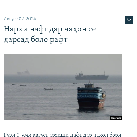
Август 07, 2026
Нархи нафт дар ҷаҳон се
дарсад боло рафт
Рӯзи 6-уми август арзиши нафт дар ҷаҳон бори