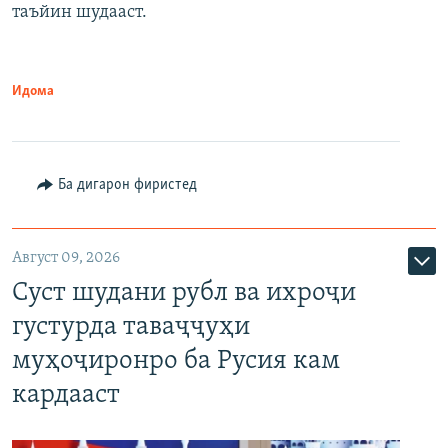
таъйин шудааст.
Идома
Ба дигарон фиристед
Август 09, 2026
Суст шудани рубл ва ихроҷи
густурда таваҷҷуҳи
муҳоҷиронро ба Русия кам
кардааст