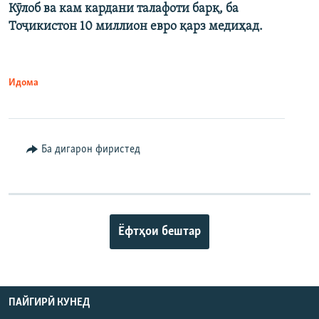
Кӯлоб ва кам кардани талафоти барқ, ба
Тоҷикистон 10 миллион евро қарз медиҳад.
Идома
Ба дигарон фиристед
Ёфтҳои бештар
ПАЙГИРӢ КУНЕД