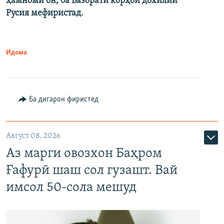
ҳамноми он, ба Вазорати корҳои дохилии
Русия мефиристад.
Идома
Ба дигарон фиристед
Август 08, 2026
Аз марги овозхон Баҳром
Ғафурӣ шаш сол гузашт. Вай
имсол 50-сола мешуд