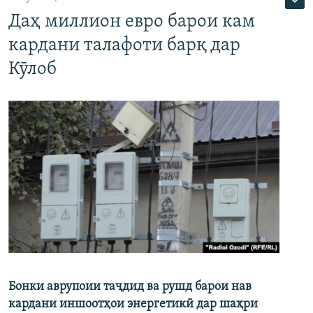
Даҳ миллион евро барои кам
кардани талафоти барқ дар
Кӯлоб
Бонки аврупоии таҷдид ва рушд барои нав
кардани иншоотҳои энергетикӣ дар шаҳри