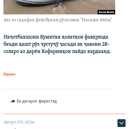
Акс аз саҳифаи фейсбукии рӯзномаи "Насими Айём"
Наҷотбахшони Кумитаи ҳолатҳои фавқулода
баъди ҳашт рӯз ҷустуҷӯ ҷасади як ҷавони 28-
соларо аз дарёи Кофарниҳон пайдо кардаанд.
Идома
Ба дигарон фиристед
Август 09, 2026