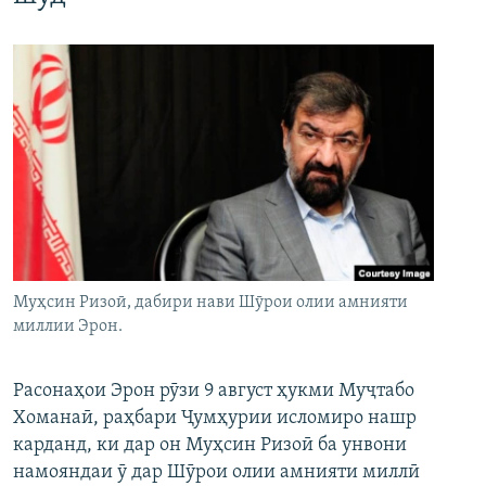
Муҳсин Ризоӣ, дабири нави Шӯрои олии амнияти
миллии Эрон.
Расонаҳои Эрон рӯзи 9 август ҳукми Муҷтабо
Хоманаӣ, раҳбари Ҷумҳурии исломиро нашр
карданд, ки дар он Муҳсин Ризоӣ ба унвони
намояндаи ӯ дар Шӯрои олии амнияти миллӣ