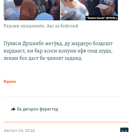
Раҳоии зиндониён. Акс аз бойгонӣ
Пулиси Душанбе мегӯяд, ду мардеро боздошт
кардааст, ки бар асоси қонуни афв озод шуда,
лекин боз даст ба ҷиноят заданд.
Идома
Ба дигарон фиристед
Август 06, 2026