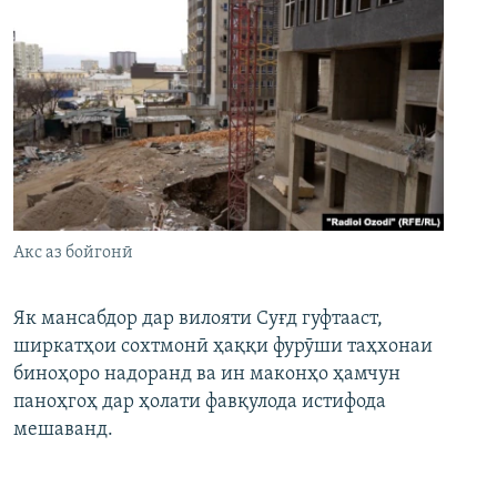
Акс аз бойгонӣ
Як мансабдор дар вилояти Суғд гуфтааст,
ширкатҳои сохтмонӣ ҳаққи фурӯши таҳхонаи
биноҳоро надоранд ва ин маконҳо ҳамчун
паноҳгоҳ дар ҳолати фавқулода истифода
мешаванд.