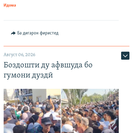
Идома
Ба дигарон фиристед
Август 06, 2026
Боздошти ду афвшуда бо
гумони дуздӣ