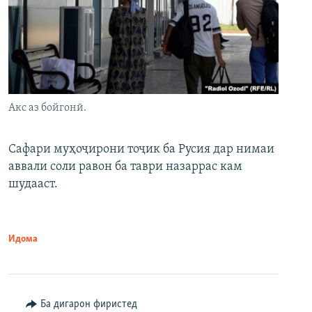
Акс аз бойгонӣ.
Сафари муҳоҷирони тоҷик ба Русия дар нимаи
аввали соли равон ба таври назаррас кам
шудааст.
Идома
Ба дигарон фиристед