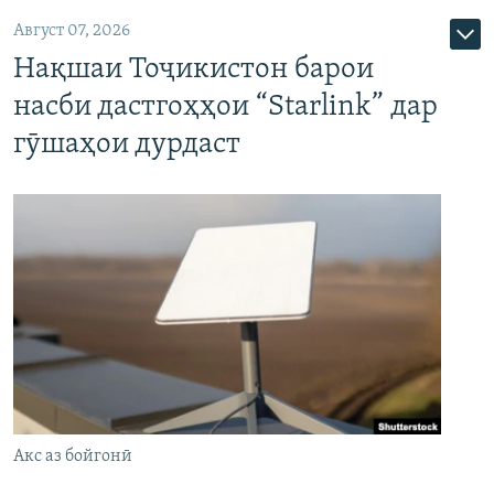
Август 07, 2026
Нақшаи Тоҷикистон барои
насби дастгоҳҳои “Starlink” дар
гӯшаҳои дурдаст
Акс аз бойгонӣ