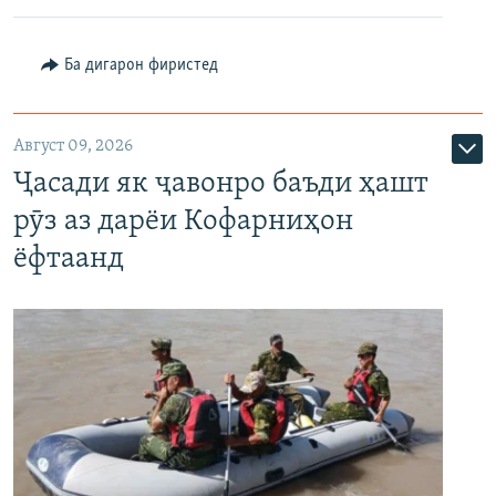
Ба дигарон фиристед
Август 09, 2026
Ҷасади як ҷавонро баъди ҳашт
рӯз аз дарёи Кофарниҳон
ёфтаанд