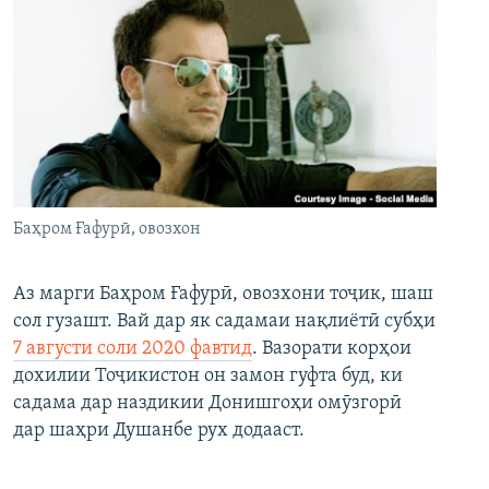
Баҳром Ғафурӣ, овозхон
Аз марги Баҳром Ғафурӣ, овозхони тоҷик, шаш
сол гузашт. Вай дар як садамаи нақлиётӣ субҳи
7 августи соли 2020 фавтид
. Вазорати корҳои
дохилии Тоҷикистон он замон гуфта буд, ки
садама дар наздикии Донишгоҳи омӯзгорӣ
дар шаҳри Душанбе рух додааст.