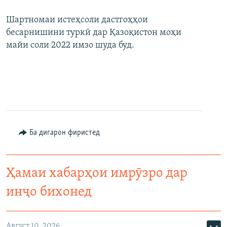
Шартномаи истеҳсоли дастгоҳҳои
бесарнишини туркӣ дар Қазоқистон моҳи
майи соли 2022 имзо шуда буд.
Ба дигарон фиристед
Ҳамаи хабарҳои имрӯзро дар
инҷо бихонед
Август 10, 2026