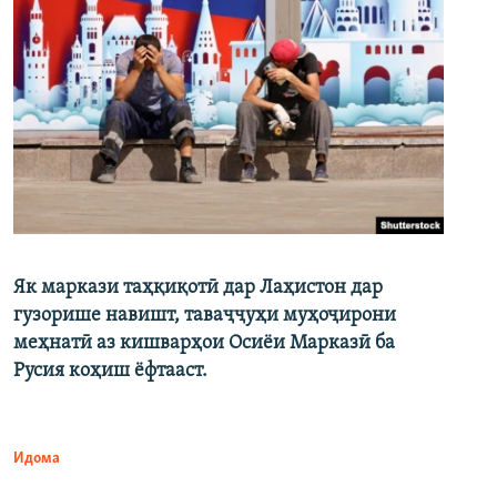
Як маркази таҳқиқотӣ дар Лаҳистон дар
гузорише навишт, таваҷҷуҳи муҳоҷирони
меҳнатӣ аз кишварҳои Осиёи Марказӣ ба
Русия коҳиш ёфтааст.
Идома