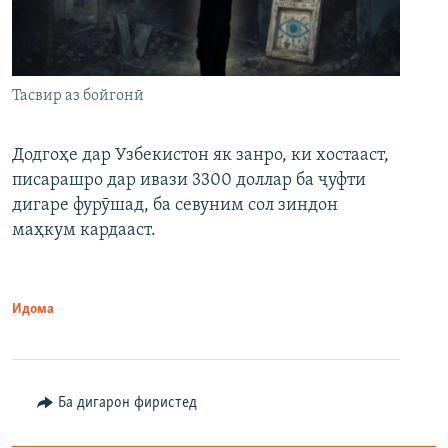
Тасвир аз бойгонӣ
Додгоҳе дар Узбекистон як занро, ки хостааст,
писарашро дар ивази 3300 доллар ба ҷуфти
дигаре фурӯшад, ба севуним сол зиндон
маҳкум кардааст.
Идома
Ба дигарон фиристед