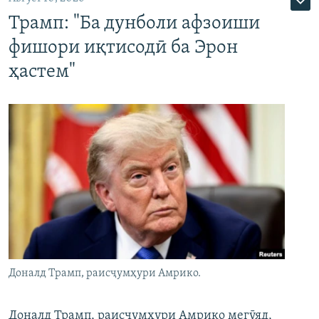
Трамп: "Ба дунболи афзоиши
фишори иқтисодӣ ба Эрон
ҳастем"
Доналд Трамп, раисҷумҳури Амрико.
Доналд Трамп, раисҷумҳури Амрико мегӯяд,