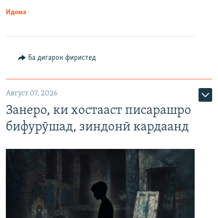
Идома
Ба дигарон фиристед
Август 07, 2026
Занеро, ки хостааст писарашро
бифурӯшад, зиндонӣ кардаанд