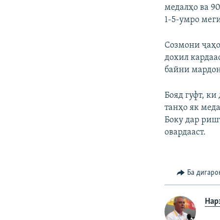
медалҳо ва 9
1-5-умро мег
Созмони ҷаҳо
дохил кардаа
байни мардон
Бояд гуфт, к
танҳо як мед
Боку дар ришт
овардааст.
Ба дигаро
Нар