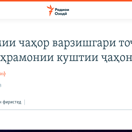
ии чаҳор варзишгари то
аҳрамонии куштии ҷаҳо
тиф
3
н фиристед