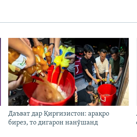
Даъват дар Қирғизистон: арақро
бирез, то дигарон нанӯшанд