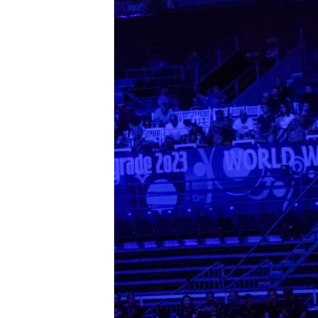
ГУЗОРИШҲОИ РАДИОӢ