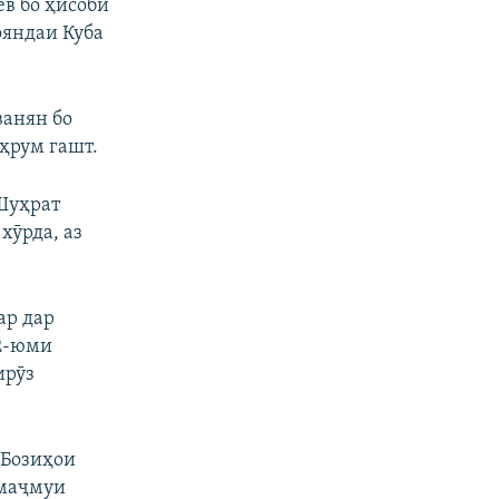
ев бо ҳисоби
ояндаи Куба
ванян бо
аҳрум гашт.
 Шуҳрат
хӯрда, аз
ар дар
22-юми
ирӯз
 Бозиҳои
 маҷмуи