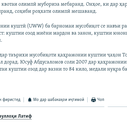
0 квотаи олимпӣ мубориза мебаранд. Онҳое, ки дар ҳа
иранд, соҳиби роҳхати олимпӣ мешаванд.
нии куштӣ (UWW) ба барномаи мусобиқот се навъи р
ст: куштии озод миёни мардон ва занон, куштии юно
.
и дар таърихи мусобиқоти қаҳрамонии куштии ҷаҳон Т
ал дорад. Юсуф Абдусаломов соли 2007 дар қаҳрамонии
аи куштии озод дар вазни то 84 кило, медали нуқра ба
н фиристед
Мо дар шабакаҳои иҷтимоӣ
Чоп
зуллоҳи Латиф