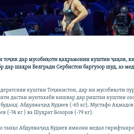
 тоҷик дар мусобиқоти қаҳрамонии куштии ҷаҳон, ки 
бр дар шаҳри Белгради Сербистон баргузор шуд, аз ме
едератсияи куштии Тоҷикистон, дар ин мусобиқоти пу
йати дастаи мунтахаби кишвар дар риштаи куштии озо
уданд: Абдулмаҷид Кудиев (-65 кг), Мустафо Аҳмадов (
в (-74 кг ) ва Шуҳрат Бозоров (-79 кг).
о танҳо Абдулмаҷид Кудиев имкони медал гирифтанро