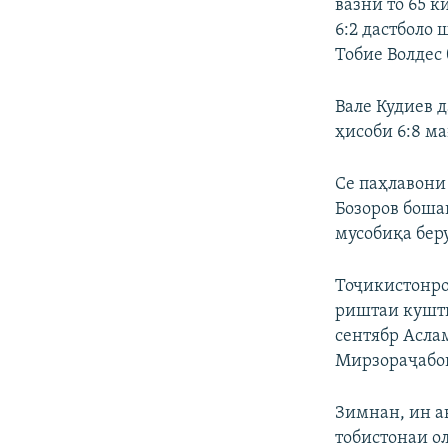
вазни то 65 к
6:2 дастболо
Тобие Волдес 
Вале Кудиев 
ҳисоби 6:8 м
Се паҳлавони
Бозоров боша
мусобиқа бер
Тоҷикистонро
риштаи кушти
сентябр Асла
Мирзораҷабов 
Зимнан, ин а
тобистонаи о