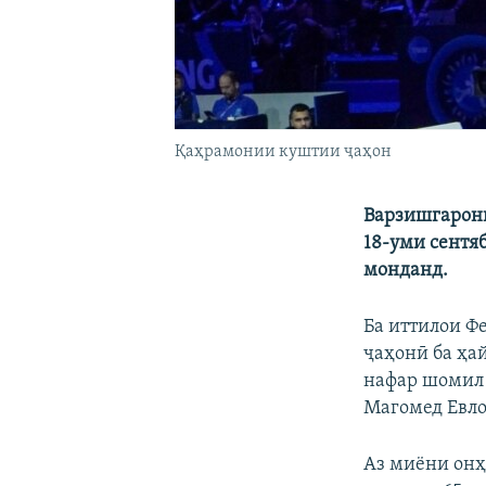
Қаҳрамонии куштии ҷаҳон
Варзишгарони
18-уми сентя
монданд.
Ба иттилои Ф
ҷаҳонӣ ба ҳа
нафар шомил б
Магомед Евлое
Аз миёни онҳ