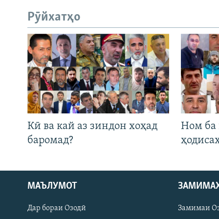
Рӯйхатҳо
Кӣ ва кай аз зиндон хоҳад
Ном ба
баромад?
ҳодиса
Русский
МАЪЛУМОТ
ЗАМИМА
Дар бораи Озодӣ
Замимаи О
ПАЙГИРӢ КУНЕД