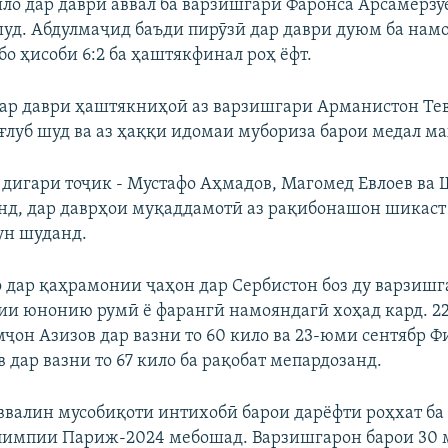
ило дар даври аввал ба варзишгари Фаронса Арсамерзу
 шуд. Абдулмаҷид баъди пирӯзӣ дар даври дуюм ба нам
бо ҳисоби 6:2 ба ҳаштякфинал роҳ ёфт.
дар даври ҳаштякниҳоӣ аз варзишгари Арманистон Те
ағлуб шуд ва аз ҳаққи идомаи мубориза барои медал м
 дигари тоҷик - Мустафо Аҳмадов, Магомед Евлоев ва
нд, дар даврҳои муқаддамотӣ аз рақибонашон шикаст 
ун шуданд.
 дар қаҳрамонии ҷаҳон дар Сербистон боз ду варзишг
и юнонию румӣ ё фарангӣ намояндагӣ хоҳад кард. 
мҷон Азизов дар вазни то 60 кило ва 23-юми сентябр Ф
дар вазни то 67 кило ба рақобат мепардозанд.
ввалин мусобиқоти интихобӣ барои дарёфти роҳхат ба
лимпии Париж-2024 мебошад. Варзишгарон барои 30