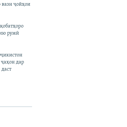
р вазн ҷойҳои
ақобатҳоро
нию румӣ
оҷикистон
 ҷаҳон дар
 даст