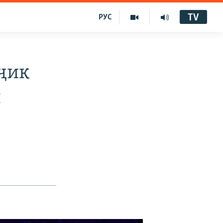
TV
РУС
ҷик
н