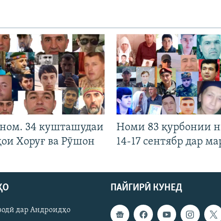
 ном. 34 кушташудаи
Номи 83 қурбонии 
ҳои Хоруғ ва Рӯшон
14-17 сентябр дар ма
ҲО
ПАЙГИРӢ КУНЕД
зодӣ дар Андроидҳо