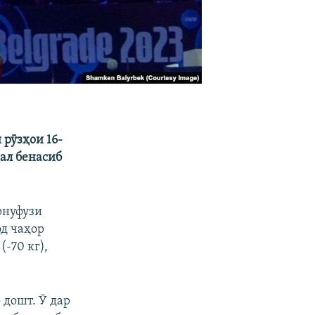
рӯзҳои 16-
дал бенасиб
рнуфузи
д чаҳор
-70 кг),
 дошт. Ӯ дар