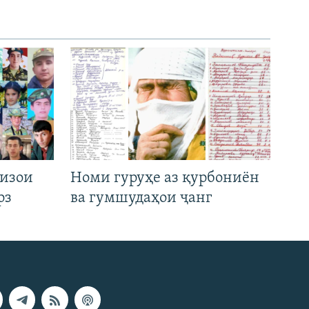
низои
Номи гуруҳе аз қурбониён
рз
ва гумшудаҳои ҷанг