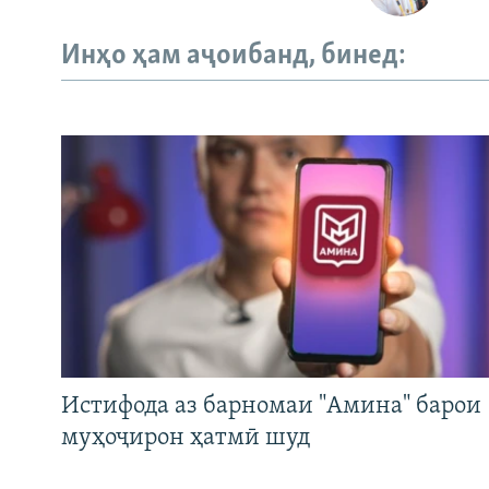
Инҳо ҳам аҷоибанд, бинед:
Истифода аз барномаи "Амина" барои
муҳоҷирон ҳатмӣ шуд