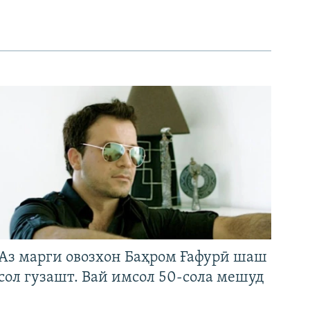
Аз марги овозхон Баҳром Ғафурӣ шаш
сол гузашт. Вай имсол 50-сола мешуд