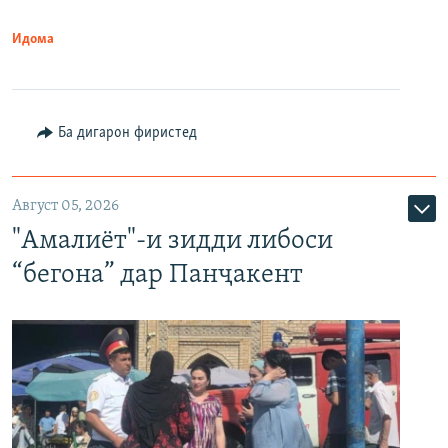
Идома
Ба дигарон фиристед
Август 05, 2026
"Амалиёт"-и зидди либоси
“бегона” дар Панҷакент