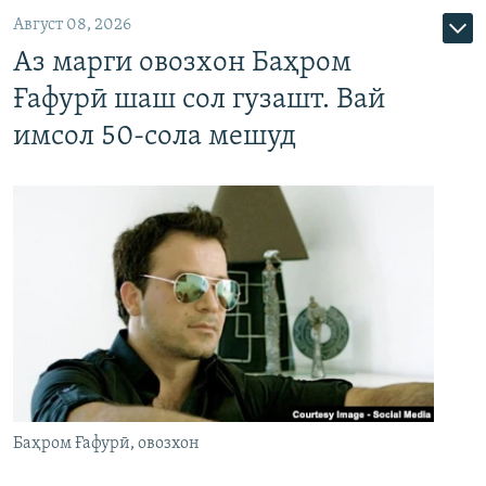
Август 08, 2026
Аз марги овозхон Баҳром
Ғафурӣ шаш сол гузашт. Вай
имсол 50-сола мешуд
Баҳром Ғафурӣ, овозхон