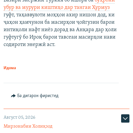
Вазири энержии Туркия бо ишора ба
бӯҳрони
убур ва мурури киштиҳо дар тангаи Ҳурмуз
гуфт, таҳаввулоти моҳҳои ахир нишон дод, ки
ҷаҳон ҳамчунон ба масирҳои ҷойгузин барои
интиқоли нафт ниёз дорад ва Анқара дар ҳоли
гуфтугӯ бо Ироқ барои тавсеаи масирҳои нави
содироти энержӣ аст.
Идома
Ба дигарон фиристед
Август 05, 2026
Мирзонабии Холиқзод