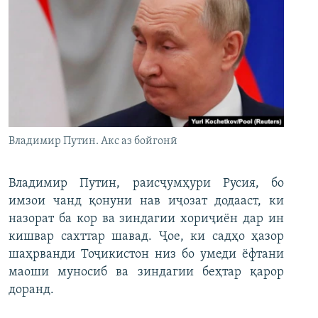
Владимир Путин. Акс аз бойгонӣ
Владимир Путин, раисҷумҳури Русия, бо
имзои чанд қонуни нав иҷозат додааст, ки
назорат ба кор ва зиндагии хориҷиён дар ин
кишвар сахттар шавад. Ҷое, ки садҳо ҳазор
шаҳрванди Тоҷикистон низ бо умеди ёфтани
маоши муносиб ва зиндагии беҳтар қарор
доранд.