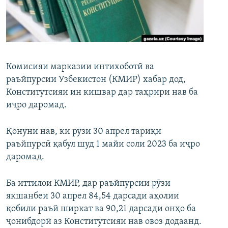
ГУЗОРИШҲОИ РАДИОӢ
Русский
ПАЙГИРӢ КУНЕД
Комисияи марказии интихоботӣ ва
раъйпурсии Узбекистон (КМИР) хабар дод,
Конститутсияи ин кишвар дар таҳрири нав ба
иҷро даромад.
Ҳамаи сомонаҳои RFE/RL
Қонуни нав, ки рӯзи 30 апрел тариқи
раъйпурсӣ қабул шуд 1 майи соли 2023 ба иҷро
даромад.
Ба иттилои КМИР, дар раъйпурсии рӯзи
якшанбеи 30 апрел 84,54 дарсади аҳолии
қобили раъй ширкат ва 90,21 дарсади онҳо ба
ҷонибдорӣ аз Конститутсияи нав овоз додаанд.