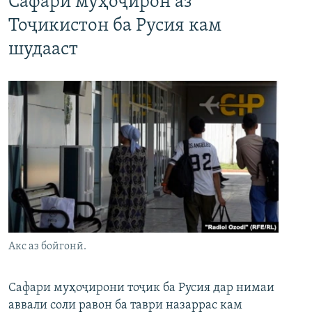
Сафари муҳоҷирон аз
Тоҷикистон ба Русия кам
шудааст
Акс аз бойгонӣ.
Сафари муҳоҷирони тоҷик ба Русия дар нимаи
аввали соли равон ба таври назаррас кам