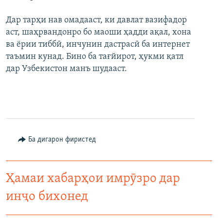
Дар тарҳи нав омадааст, ки давлат вазифадор
аст, шаҳрвандонро бо маоши ҳадди ақал, хона
ва ёрии тиббӣ, инчунин дастрасӣ ба интернет
таъмин кунад. Бино ба тағйирот, ҳукми қатл
дар Узбекистон манъ шудааст.
Ба дигарон фиристед
Ҳамаи хабарҳои имрӯзро дар
инҷо бихонед