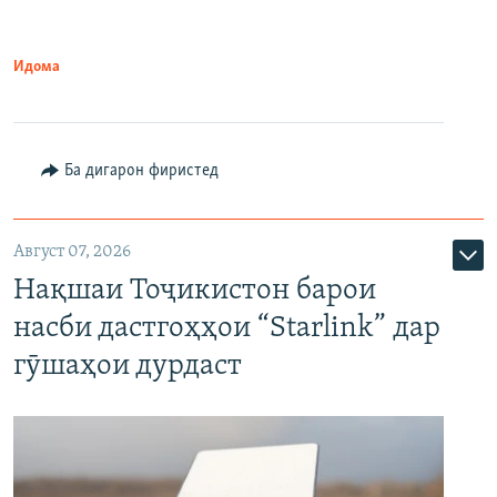
Идома
Ба дигарон фиристед
Август 07, 2026
Нақшаи Тоҷикистон барои
насби дастгоҳҳои “Starlink” дар
гӯшаҳои дурдаст