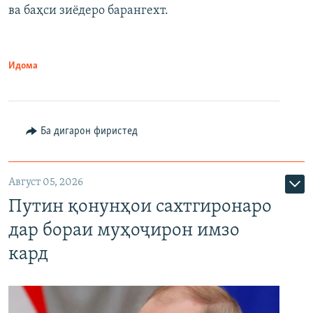
ва баҳси зиёдеро барангехт.
1080p
Идома
Ба дигарон фиристед
Август 05, 2026
Путин қонунҳои сахтгиронаро
дар бораи муҳоҷирон имзо
кард