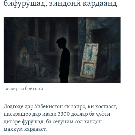
бифурӯшад, зиндонӣ кардаанд
Тасвир аз бойгонӣ
Додгоҳе дар Узбекистон як занро, ки хостааст,
писарашро дар ивази 3300 доллар ба ҷуфти
дигаре фурӯшад, ба севуним сол зиндон
маҳкум кардааст.