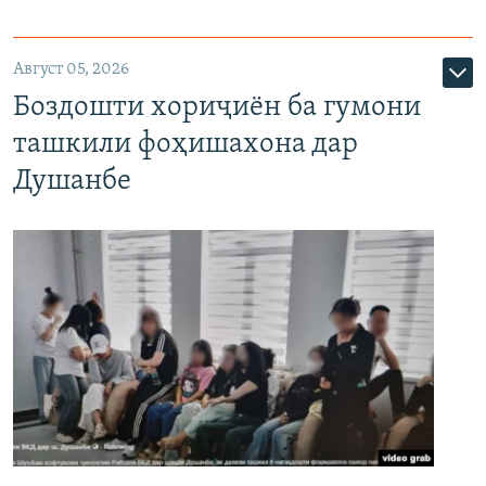
Август 05, 2026
Боздошти хориҷиён ба гумони
ташкили фоҳишахона дар
Душанбе