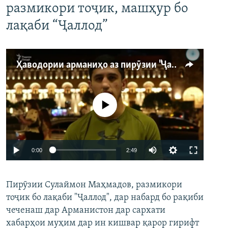
размикори тоҷик, машҳур бо
лақаби “Ҷаллод”
Ҳаводории арманиҳо аз пирӯзии "Ҷаллод"-и тоҷик
Феълан кор намекунад
Auto
0:00
2:49
240p
Пирӯзии Сулаймон Маҳмадов, размикори
360p
тоҷик бо лақаби "Ҷаллод", дар набард бо рақиби
480p
Auto
240p
360p
480p
чеченаш дар Арманистон дар сархати
720p
хабарҳои муҳим дар ин кишвар қарор гирифт
720p
1080p