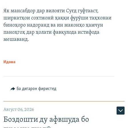
Як мансабдор дар вилояти Суғд гуфтааст,
ширкатҳои сохтмонӣ ҳаққи фурӯши таҳхонаи
биноҳоро надоранд ва ин маконҳо ҳамчун
паноҳгоҳ дар ҳолати фавқулода истифода
мешаванд.
Идома
Ба дигарон фиристед
Август 06, 2026
Боздошти ду афвшуда бо