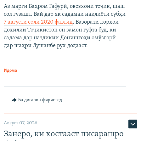
Аз марги Баҳром Ғафурӣ, овозхони тоҷик, шаш
сол гузашт. Вай дар як садамаи нақлиётӣ субҳи
7 августи соли 2020 фавтид
. Вазорати корҳои
дохилии Тоҷикистон он замон гуфта буд, ки
садама дар наздикии Донишгоҳи омӯзгорӣ
дар шаҳри Душанбе рух додааст.
Идома
Ба дигарон фиристед
Август 07, 2026
Занеро, ки хостааст писарашро