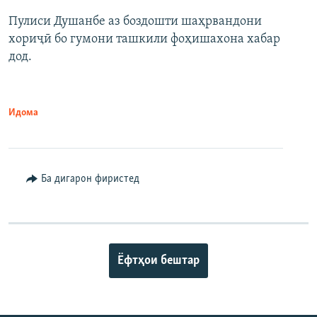
Пулиси Душанбе аз боздошти шаҳрвандони
хориҷӣ бо гумони ташкили фоҳишахона хабар
дод.
Идома
Ба дигарон фиристед
Ёфтҳои бештар