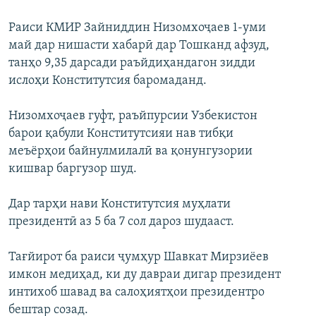
Раиси КМИР Зайниддин Низомхоҷаев 1-уми
май дар нишасти хабарӣ дар Тошканд афзуд,
танҳо 9,35 дарсади раъйдиҳандагон зидди
ислоҳи Конститутсия баромаданд.
Низомхоҷаев гуфт, раъйпурсии Узбекистон
барои қабули Конститутсияи нав тибқи
меъёрҳои байнулмилалӣ ва қонунгузории
кишвар баргузор шуд.
Дар тарҳи нави Конститутсия муҳлати
президентӣ аз 5 ба 7 сол дароз шудааст.
Тағйирот ба раиси ҷумҳур Шавкат Мирзиёев
имкон медиҳад, ки ду давраи дигар президент
интихоб шавад ва салоҳиятҳои президентро
бештар созад.