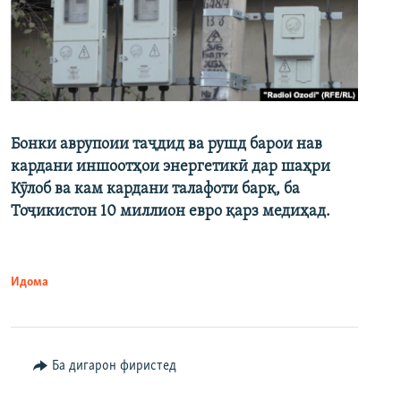
Бонки аврупоии таҷдид ва рушд барои нав
кардани иншоотҳои энергетикӣ дар шаҳри
Кӯлоб ва кам кардани талафоти барқ, ба
Тоҷикистон 10 миллион евро қарз медиҳад.
Идома
Ба дигарон фиристед