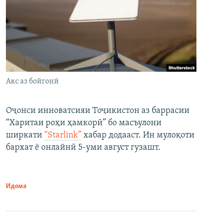
Акс аз бойгонӣ
Оҷонси инноватсияи Тоҷикистон аз баррасии
“Харитаи роҳи ҳамкорӣ” бо масъулони
ширкати
“Starlink”
хабар додааст. Ин мулоқоти
бархат ё онлайнӣ 5-уми август гузашт.
Идома