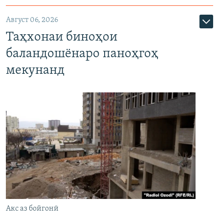
Август 06, 2026
Таҳхонаи биноҳои
баландошёнаро паноҳгоҳ
мекунанд
Акс аз бойгонӣ