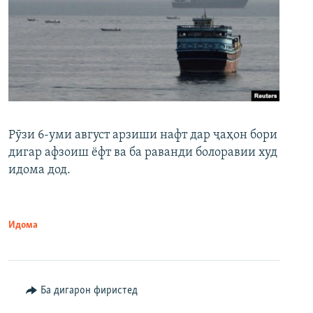
Рӯзи 6-уми август арзиши нафт дар ҷаҳон бори
дигар афзоиш ёфт ва ба раванди болоравии худ
идома дод.
Идома
Ба дигарон фиристед