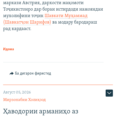
маркази Австрия, дархости мақомоти
Тоҷикистонро дар бораи истирдоди намояндаи
мухолифини тоҷик
Шавкати Муҳаммад
(Шавкатҷон Шарифов)
ва модару бародараш
рад кардааст.
Идома
Ба дигарон фиристед
Август 05, 2026
Мирзонабии Холиқзод
Ҳаводории арманиҳо аз