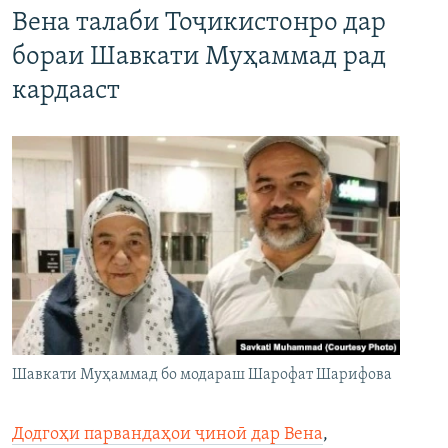
Вена талаби Тоҷикистонро дар
бораи Шавкати Муҳаммад рад
кардааст
Шавкати Муҳаммад бо модараш Шарофат Шарифова
Додгоҳи парвандаҳои ҷиноӣ дар Вена
,