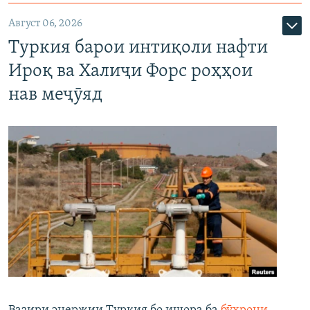
Август 06, 2026
Туркия барои интиқоли нафти
Ироқ ва Халиҷи Форс роҳҳои
нав меҷӯяд