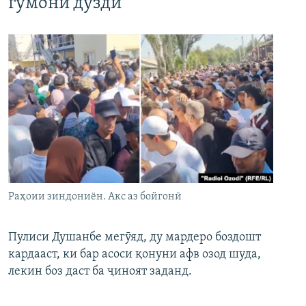
гумони дуздӣ
Раҳоии зиндониён. Акс аз бойгонӣ
Пулиси Душанбе мегӯяд, ду мардеро боздошт
кардааст, ки бар асоси қонуни афв озод шуда,
лекин боз даст ба ҷиноят заданд.