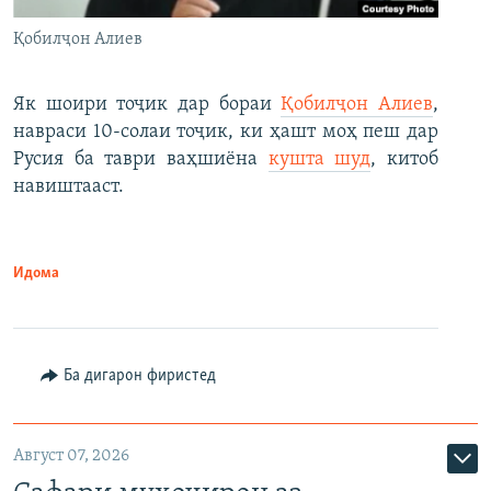
Қобилҷон Алиев
Як шоири тоҷик дар бораи
Қобилҷон Алиев
,
навраси 10-солаи тоҷик, ки ҳашт моҳ пеш дар
Русия ба таври ваҳшиёна
кушта шуд
, китоб
навиштааст.
Идома
Ба дигарон фиристед
Август 07, 2026