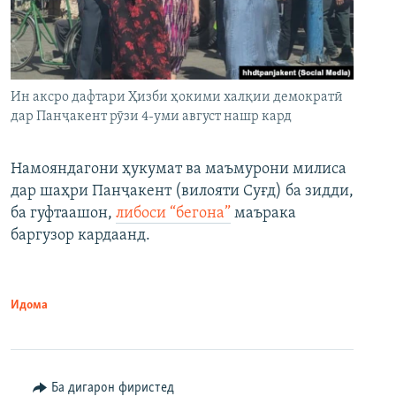
Ин аксро дафтари Ҳизби ҳокими халқии демократӣ
дар Панҷакент рӯзи 4-уми август нашр кард
Намояндагони ҳукумат ва маъмурони милиса
дар шаҳри Панҷакент (вилояти Суғд) ба зидди,
ба гуфтаашон,
либоси “бегона”
маърака
баргузор кардаанд.
Идома
Ба дигарон фиристед