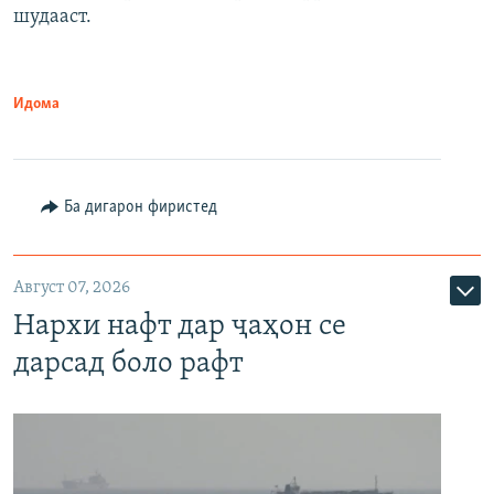
шудааст.
Идома
Ба дигарон фиристед
Август 07, 2026
Нархи нафт дар ҷаҳон се
дарсад боло рафт