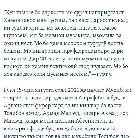
“Ҳеч тамосе бо дархости мо сурат нагирифтааст.
Ҳамон тавре ман гуфтам, ҳар касе дархост кунад,
ки суҳбат кунад, мо ҳозирем, назари ҳамаро
шунавем. Ин ба маънои музокира, муомила ва
созиш нест. Мо бо ҳама мехоҳем гуфтугӯ дошта
бошем. Мо нигаронии тарафдоронамонро дарк
мекунем. Дар 20 соли гузашта муомилаҳо сурат
гирифт, ки ҳамин бэътимодӣ эҷод шудааст. Мо бо
ҳеч кас дар ҳоли муомила нестем,”—гуфт ӯ.
Рӯзи 15-уми августи соли 2021 Ҳамдулло Муҳиб, ки
чеҳраи калидӣ дар ҳукумати Ашраф Ғанӣ буд, аз
Афғонистон фирор кард ва ин кишвар ба дасти
Толибон афтод. Аҳмад Масъуд, писари Аҳмадшоҳ
Масъуд, қаҳрамони миллии Афғонистон, аз
камтарин фарде буд, ки Ҷабҳаи муқовимати
миллиро таъсис дод ва дар муқобили Толибон дар