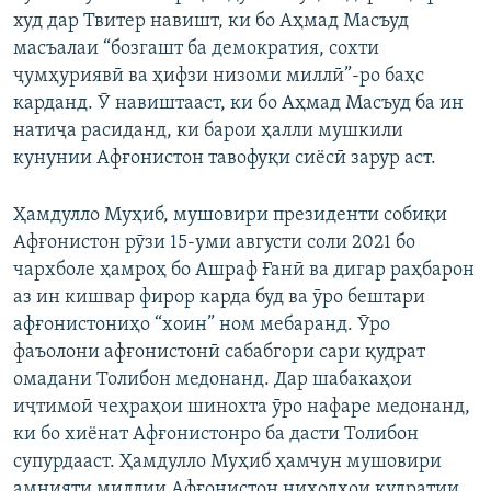
худ дар Твитер навишт, ки бо Аҳмад Масъуд
масъалаи “бозгашт ба демократия, сохти
ҷумҳуриявӣ ва ҳифзи низоми миллӣ”-ро баҳс
карданд. Ӯ навиштааст, ки бо Аҳмад Масъуд ба ин
натиҷа расиданд, ки барои ҳалли мушкили
кунунии Афғонистон тавофуқи сиёсӣ зарур аст.
Ҳамдулло Муҳиб, мушовири президенти собиқи
Афғонистон рӯзи 15-уми августи соли 2021 бо
чархболе ҳамроҳ бо Ашраф Ғанӣ ва дигар раҳбарон
аз ин кишвар фирор карда буд ва ӯро бештари
афғонистониҳо “хоин” ном мебаранд. Ӯро
фаъолони афғонистонӣ сабабгори сари қудрат
омадани Толибон медонанд. Дар шабакаҳои
иҷтимоӣ чеҳраҳои шинохта ӯро нафаре медонанд,
ки бо хиёнат Афғонистонро ба дасти Толибон
супурдааст. Ҳамдулло Муҳиб ҳамчун мушовири
амнияти миллии Афғонистон ниҳодҳои қудратии