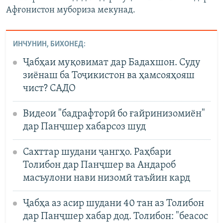
Афғонистон мубориза мекунад.
ИНЧУНИН, БИХОНЕД:
Ҷабҳаи муқовимат дар Бадахшон. Суду
зиёнаш ба Тоҷикистон ва ҳамсояҳояш
чист? САДО
Видеои "бадрафторӣ бо ғайринизомиён"
дар Панҷшер хабарсоз шуд
Сахттар шудани ҷангҳо. Раҳбари
Толибон дар Панҷшер ва Андароб
масъулони нави низомӣ таъйин кард
Ҷабҳа аз асир шудани 40 тан аз Толибон
дар Панҷшер хабар дод. Толибон: "беасос