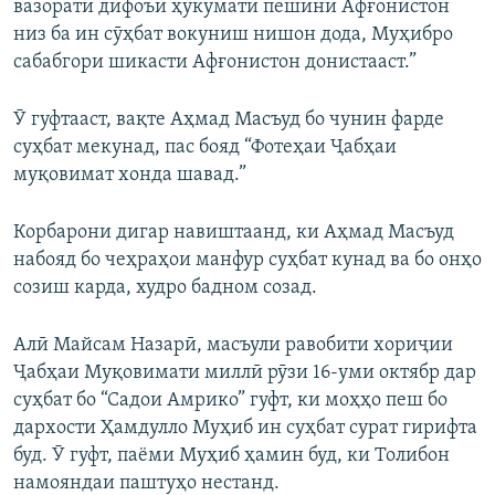
вазорати дифоъи ҳукумати пешини Афғонистон
низ ба ин сӯҳбат вокуниш нишон дода, Муҳибро
сабабгори шикасти Афғонистон донистааст.”
Ӯ гуфтааст, вақте Аҳмад Масъуд бо чунин фарде
суҳбат мекунад, пас бояд “Фотеҳаи Ҷабҳаи
муқовимат хонда шавад.”
Корбарони дигар навиштаанд, ки Аҳмад Масъуд
набояд бо чеҳраҳои манфур суҳбат кунад ва бо онҳо
созиш карда, худро бадном созад.
Алӣ Майсам Назарӣ, масъули равобити хориҷии
Ҷабҳаи Муқовимати миллӣ рӯзи 16-уми октябр дар
суҳбат бо “Садои Амрико” гуфт, ки моҳҳо пеш бо
дархости Ҳамдулло Муҳиб ин суҳбат сурат гирифта
буд. Ӯ гуфт, паёми Муҳиб ҳамин буд, ки Толибон
намояндаи паштуҳо нестанд.