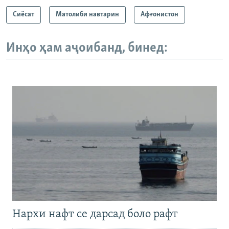
Сиёсат
Матолиби навтарин
Афғонистон
Инҳо ҳам аҷоибанд, бинед:
Нархи нафт се дарсад боло рафт