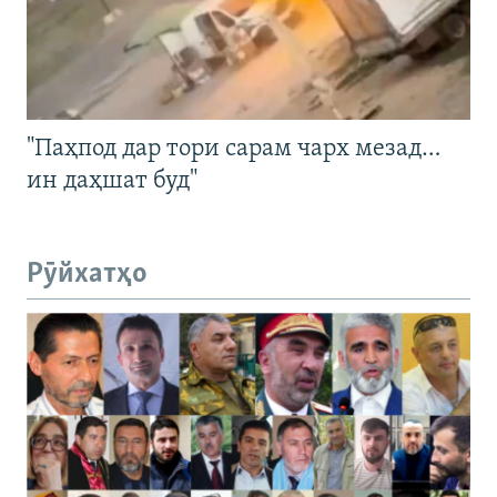
"Паҳпод дар тори сарам чарх мезад…
ин даҳшат буд"
Рӯйхатҳо