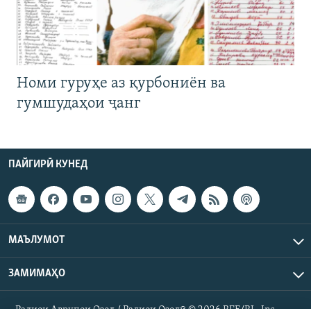
Номи гуруҳе аз қурбониён ва
гумшудаҳои ҷанг
ПАЙГИРӢ КУНЕД
МАЪЛУМОТ
ЗАМИМАҲО
Радиои Аврупои Озод / Радиои Озодӣ © 2026 RFE/RL. Inc.