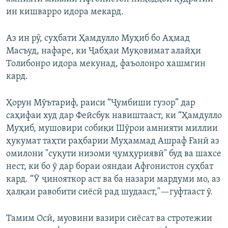
ин кишварро идора мекард.
Аз ин рӯ, суҳбати Ҳамдулло Муҳиб бо Аҳмад
Масъуд, нафаре, ки Ҷабҳаи Муқовимат алайҳи
Толибонро идора мекунад, фаъолонро хашмгин
кард.
Ҳорун Мӯътариф, раиси “Ҷумбиши гузор” дар
саҳифаи худ дар Фейсбук навиштааст, ки “Ҳамдулло
Муҳиб, мушовири собиқи Шӯрои амнияти миллии
ҳукумат таҳти раҳбарии Муҳаммад Ашраф Ғанӣ аз
омилони "суқути низоми ҷумҳуриявӣ" буд ва шахсе
нест, ки бо ӯ дар бораи ояндаи Афғонистон суҳбат
кард. “Ӯ ҷинояткор аст ва ба назари мардуми мо, аз
ҳалқаи равобити сиёсӣ рад шудааст,"—гуфтааст ӯ.
Тамим Осӣ, муовини вазири сиёсат ва стротежии