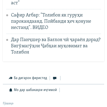
аст"
Сафир Ағбар: "Толибон як гуруҳи
парокандаанд. Пойбанди ҳеч қонуне
нестанд". ВИДЕО
Дар Панҷшер ва Бағлон чӣ ҷараён дорад?
Бигӯмагӯҳои Ҷабҳаи муқовимат ва
Толибон
Ба дигарон фиристед
Мо дар шабакаҳои иҷтимоӣ
Гӯшаҳо