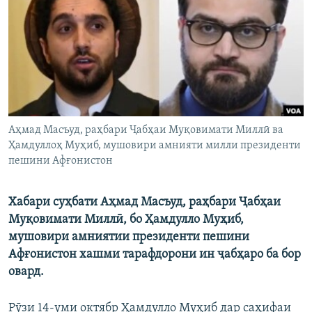
ГУЗОРИШҲОИ РАДИОӢ
Русский
ПАЙГИРӢ КУНЕД
Аҳмад Масъуд, раҳбари Ҷабҳаи Муқовимати Миллӣ ва
Ҳамдуллоҳ Муҳиб, мушовири амнияти милли президенти
Ҳамаи сомонаҳои RFE/RL
пешини Афғонистон
Хабари суҳбати Аҳмад Масъуд, раҳбари Ҷабҳаи
Муқовимати Миллӣ, бо Ҳамдулло Муҳиб,
мушовири амниятии президенти пешини
Афғонистон хашми тарафдорони ин ҷабҳаро ба бор
овард.
Рӯзи 14-уми октябр Ҳамдулло Муҳиб дар саҳифаи