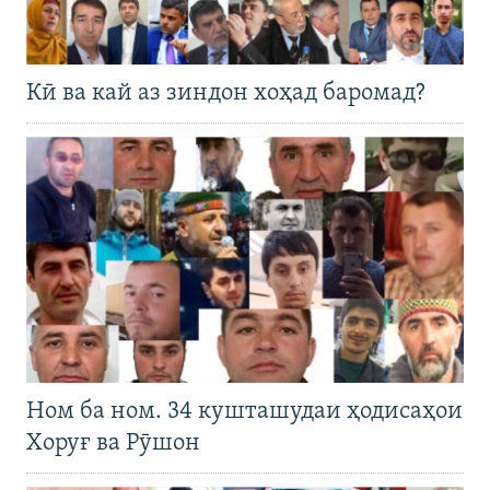
Кӣ ва кай аз зиндон хоҳад баромад?
Ном ба ном. 34 кушташудаи ҳодисаҳои
Хоруғ ва Рӯшон