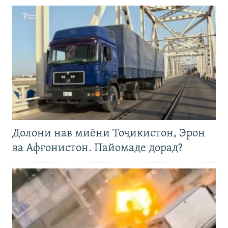
Долони нав миёни Тоҷикистон, Эрон
ва Афғонистон. Пайомаде дорад?