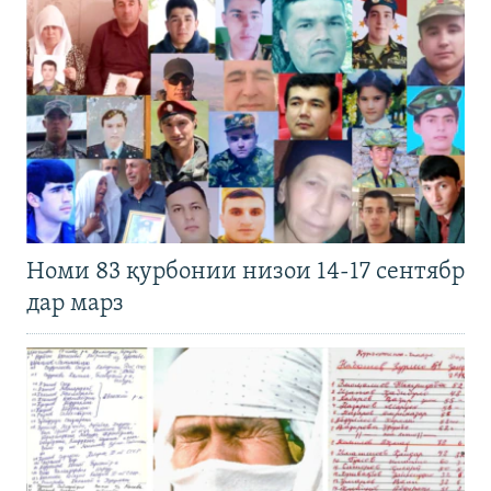
Номи 83 қурбонии низои 14-17 сентябр
дар марз