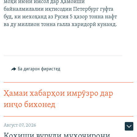
моҳи июни имсол дар Ҳамоиши
байналмилалии иқтисодии Петербург гуфта
буд, ки мехоҳанд аз Русия 5 ҳазор тонна нафт
ва ду миллион тонна ғалла харидорӣ кунанд.
Ба дигарон фиристед
Ҳамаи хабарҳои имрӯзро дар
инҷо бихонед
Август 07, 2026
Коҳиши вуруди муҳоҷирони