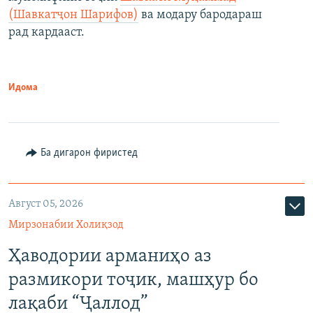
(Шавкатҷон Шарифов)
ва модару бародараш
рад кардааст.
Идома
Ба дигарон фиристед
Август 05, 2026
Мирзонабии Холиқзод
Ҳаводории арманиҳо аз
размикори тоҷик, машҳур бо
лақаби “Ҷаллод”