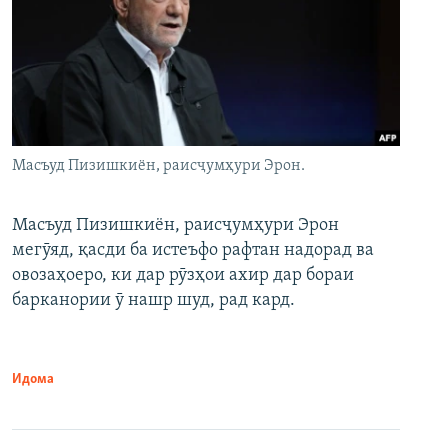
Масъуд Пизишкиён, раисҷумҳури Эрон.
Масъуд Пизишкиён, раисҷумҳури Эрон
мегӯяд, қасди ба истеъфо рафтан надорад ва
овозаҳоеро, ки дар рӯзҳои ахир дар бораи
барканории ӯ нашр шуд, рад кард.
Идома