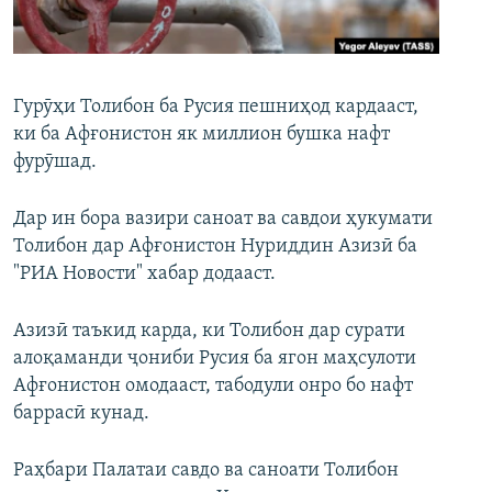
ГУЗОРИШҲОИ РАДИОӢ
Русский
ПАЙГИРӢ КУНЕД
Гурӯҳи Толибон ба Русия пешниҳод кардааст,
ки ба Афғонистон як миллион бушка нафт
фурӯшад.
Дар ин бора вазири саноат ва савдои ҳукумати
Толибон дар Афғонистон Нуриддин Азизӣ ба
Ҳамаи сомонаҳои RFE/RL
"РИА Новости" хабар додааст.
Азизӣ таъкид карда, ки Толибон дар сурати
алоқаманди ҷониби Русия ба ягон маҳсулоти
Афғонистон омодааст, табодули онро бо нафт
баррасӣ кунад.
Раҳбари Палатаи савдо ва саноати Толибон