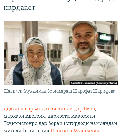
кардааст
Шавкати Муҳаммад бо модараш Шарофат Шарифова
Додгоҳи парвандаҳои ҷиноӣ дар Вена
,
маркази Австрия, дархости мақомоти
Тоҷикистонро дар бораи истирдоди намояндаи
мухолифини тоҷик
Шавкати Муҳаммад