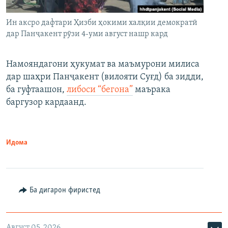
Ин аксро дафтари Ҳизби ҳокими халқии демократӣ
дар Панҷакент рӯзи 4-уми август нашр кард
Намояндагони ҳукумат ва маъмурони милиса
дар шаҳри Панҷакент (вилояти Суғд) ба зидди,
ба гуфтаашон,
либоси “бегона”
маърака
баргузор кардаанд.
Идома
Ба дигарон фиристед
Август 05, 2026