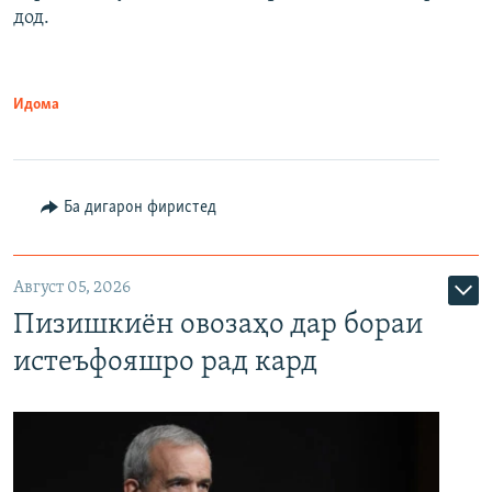
дод.
Идома
Ба дигарон фиристед
Август 05, 2026
Пизишкиён овозаҳо дар бораи
истеъфояшро рад кард