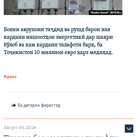
Бонки аврупоии таҷдид ва рушд барои нав
кардани иншоотҳои энергетикӣ дар шаҳри
Кӯлоб ва кам кардани талафоти барқ, ба
Тоҷикистон 10 миллион евро қарз медиҳад.
Идома
Ба дигарон фиристед
Август 06, 2026