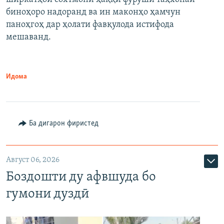
биноҳоро надоранд ва ин маконҳо ҳамчун
паноҳгоҳ дар ҳолати фавқулода истифода
мешаванд.
Идома
Ба дигарон фиристед
Август 06, 2026
Боздошти ду афвшуда бо
гумони дуздӣ