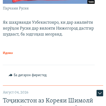
Парчами Русия
Як шаҳрванди Узбекистонро, ки дар амалиёти
нерӯҳои Русия дар вилояти Нижегород дастгир
шудааст, ба зодгоҳаш меоранд.
Идома
Ба дигарон фиристед
Август 04, 2026
Тоҷикистон аз Кореяи Шимолӣ