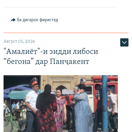
Ба дигарон фиристед
Август 05, 2026
"Амалиёт"-и зидди либоси
“бегона” дар Панҷакент