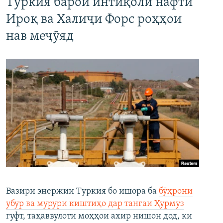
Туркия барои интиқоли нафти
Ироқ ва Халиҷи Форс роҳҳои
нав меҷӯяд
Вазири энержии Туркия бо ишора ба
бӯҳрони
убур ва мурури киштиҳо дар тангаи Ҳурмуз
гуфт, таҳаввулоти моҳҳои ахир нишон дод, ки