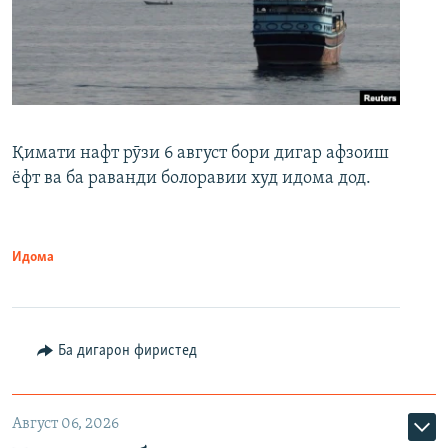
Қимати нафт рӯзи 6 август бори дигар афзоиш
ёфт ва ба раванди болоравии худ идома дод.
Идома
Ба дигарон фиристед
Август 06, 2026