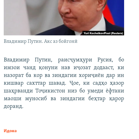
Владимир Путин. Акс аз бойгонӣ
Владимир Путин, раисҷумҳури Русия, бо
имзои чанд қонуни нав иҷозат додааст, ки
назорат ба кор ва зиндагии хориҷиён дар ин
кишвар сахттар шавад. Ҷое, ки садҳо ҳазор
шаҳрванди Тоҷикистон низ бо умеди ёфтани
маоши муносиб ва зиндагии беҳтар қарор
доранд.
Идома