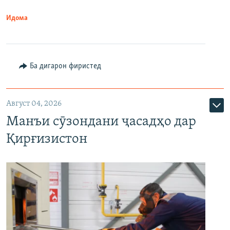
Идома
Ба дигарон фиристед
Август 04, 2026
Манъи сӯзондани ҷасадҳо дар
Қирғизистон