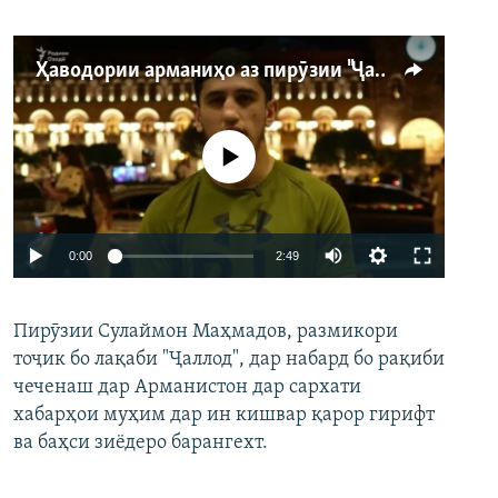
Ҳаводории арманиҳо аз пирӯзии "Ҷаллод"-и тоҷик
Феълан кор намекунад
Auto
0:00
2:49
240p
Пирӯзии Сулаймон Маҳмадов, размикори
360p
тоҷик бо лақаби "Ҷаллод", дар набард бо рақиби
480p
Auto
240p
360p
480p
чеченаш дар Арманистон дар сархати
720p
хабарҳои муҳим дар ин кишвар қарор гирифт
720p
1080p
ва баҳси зиёдеро барангехт.
1080p