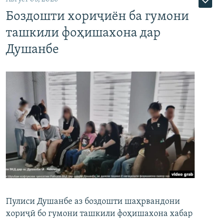
Боздошти хориҷиён ба гумони
ташкили фоҳишахона дар
Душанбе
Пулиси Душанбе аз боздошти шаҳрвандони
хориҷӣ бо гумони ташкили фоҳишахона хабар