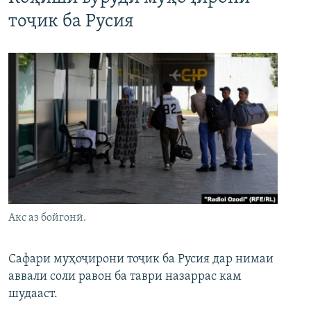
тоҷик ба Русия
Акс аз бойгонӣ.
Сафари муҳоҷирони тоҷик ба Русия дар нимаи
аввали соли равон ба таври назаррас кам
шудааст.