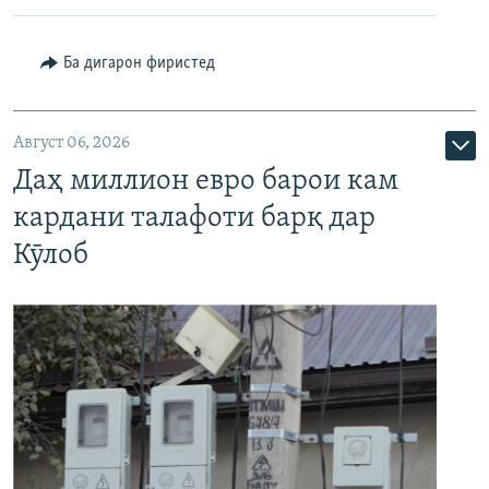
Ба дигарон фиристед
Август 06, 2026
Даҳ миллион евро барои кам
кардани талафоти барқ дар
Кӯлоб