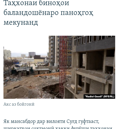
Таҳхонаи биноҳои
баландошёнаро паноҳгоҳ
мекунанд
Акс аз бойгонӣ
Як мансабдор дар вилояти Суғд гуфтааст,
ширкатҳои сохтмонӣ ҳаққи фурӯши таҳхонаи