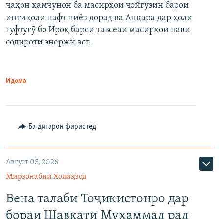
ҷаҳон ҳамчунон ба масирҳои ҷойгузин барои
интиқоли нафт ниёз дорад ва Анқара дар ҳоли
гуфтугӯ бо Ироқ барои тавсеаи масирҳои нави
содироти энержӣ аст.
Идома
Ба дигарон фиристед
Август 05, 2026
Мирзонабии Холиқзод
Вена талаби Тоҷикистонро дар
бораи Шавкати Муҳаммад рад