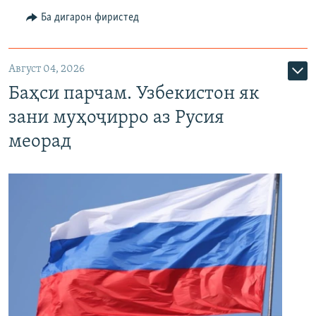
Ба дигарон фиристед
Август 04, 2026
Баҳси парчам. Узбекистон як
зани муҳоҷирро аз Русия
меорад