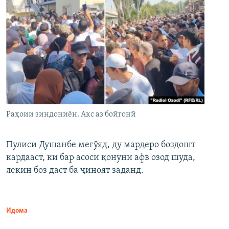
Раҳоии зиндониён. Акс аз бойгонӣ
Пулиси Душанбе мегӯяд, ду мардеро боздошт
кардааст, ки бар асоси қонуни афв озод шуда,
лекин боз даст ба ҷиноят заданд.
Идома