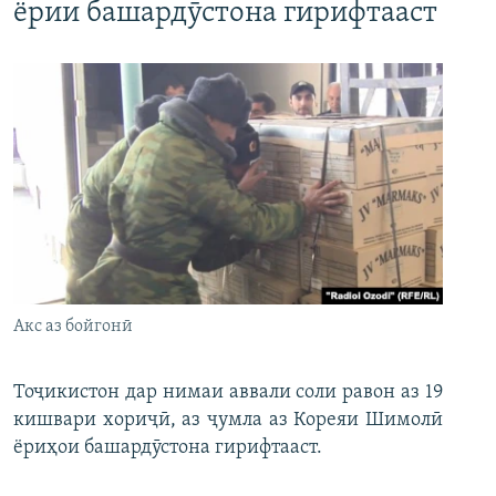
ёрии башардӯстона гирифтааст
Акс аз бойгонӣ
Тоҷикистон дар нимаи аввали соли равон аз 19
кишвари хориҷӣ, аз ҷумла аз Кореяи Шимолӣ
ёриҳои башардӯстона гирифтааст.