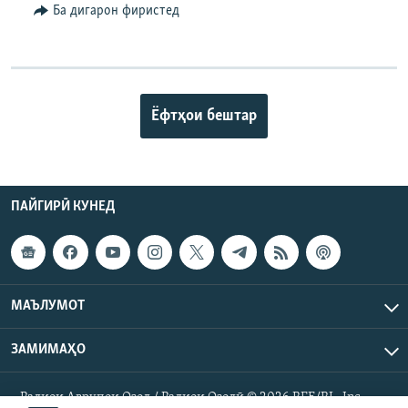
Ба дигарон фиристед
Ёфтҳои бештар
ПАЙГИРӢ КУНЕД
МАЪЛУМОТ
ЗАМИМАҲО
Радиои Аврупои Озод / Радиои Озодӣ © 2026 RFE/RL. Inc.