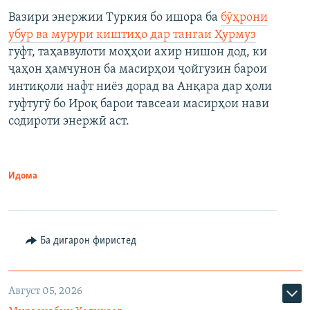
Вазири энержии Туркия бо ишора ба
бӯҳрони
убур ва мурури киштиҳо дар тангаи Ҳурмуз
гуфт, таҳаввулоти моҳҳои ахир нишон дод, ки
ҷаҳон ҳамчунон ба масирҳои ҷойгузин барои
интиқоли нафт ниёз дорад ва Анқара дар ҳоли
гуфтугӯ бо Ироқ барои тавсеаи масирҳои нави
содироти энержӣ аст.
Идома
Ба дигарон фиристед
Август 05, 2026