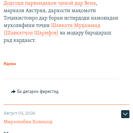
Додгоҳи парвандаҳои ҷиноӣ дар Вена
,
маркази Австрия, дархости мақомоти
Тоҷикистонро дар бораи истирдоди намояндаи
мухолифини тоҷик
Шавкати Муҳаммад
(Шавкатҷон Шарифов)
ва модару бародараш
рад кардааст.
Идома
Ба дигарон фиристед
Август 05, 2026
Мирзонабии Холиқзод