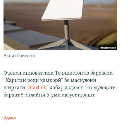
Акс аз бойгонӣ
Оҷонси инноватсияи Тоҷикистон аз баррасии
“Харитаи роҳи ҳамкорӣ” бо масъулони
ширкати
“Starlink”
хабар додааст. Ин мулоқоти
бархат ё онлайнӣ 5-уми август гузашт.
Идома