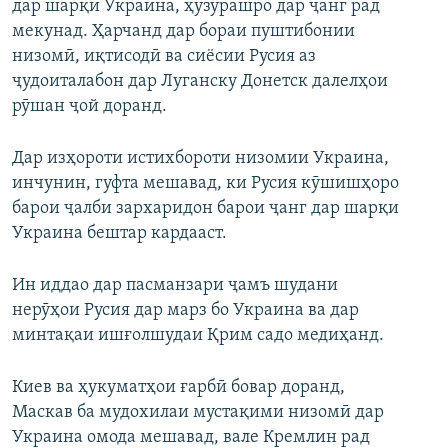
дар шарқи Украина, ҳузурашро дар ҷанг рад
мекунад. Ҳарчанд дар бораи пуштибонии
низомӣ, иқтисодӣ ва сиёсии Русия аз
ҷудоиталабон дар Луганску Донетск далелҳои
рӯшан ҷой доранд.
Дар изҳороти истихбороти низомии Украина,
инчунин, гуфта мешавад, ки Русия кӯшишҳоро
барои ҷалби зархаридон барои ҷанг дар шарқи
Украина бештар кардааст.
Ин иддао дар пасманзари ҷамъ шудани
нерӯҳои Русия дар марз бо Украина ва дар
минтақаи ишғолшудаи Қрим садо медиҳанд.
Киев ва ҳукуматҳои ғарбӣ бовар доранд,
Маскав ба мудохилаи мустақими низомӣ дар
Украина омода мешавад, вале Кремлин рад