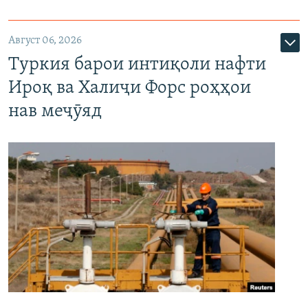
Август 06, 2026
Туркия барои интиқоли нафти
Ироқ ва Халиҷи Форс роҳҳои
нав меҷӯяд