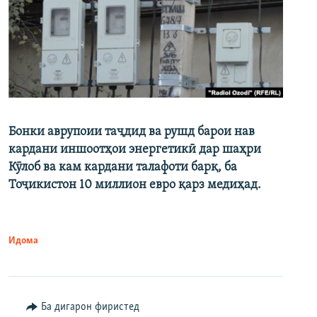
Бонки аврупоии таҷдид ва рушд барои нав
кардани иншоотҳои энергетикӣ дар шаҳри
Кӯлоб ва кам кардани талафоти барқ, ба
Тоҷикистон 10 миллион евро қарз медиҳад.
Идома
Ба дигарон фиристед