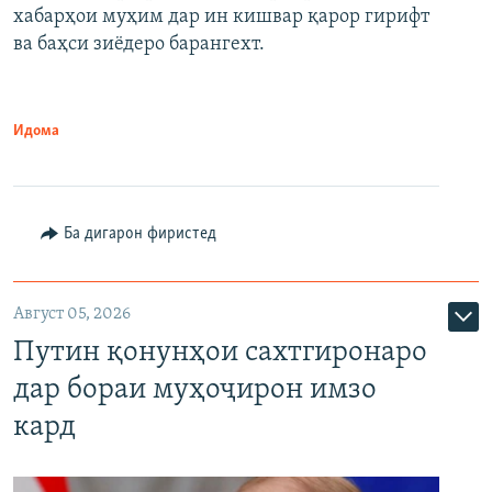
720p
хабарҳои муҳим дар ин кишвар қарор гирифт
720p
1080p
ва баҳси зиёдеро барангехт.
1080p
Идома
Ба дигарон фиристед
Август 05, 2026
Путин қонунҳои сахтгиронаро
дар бораи муҳоҷирон имзо
кард