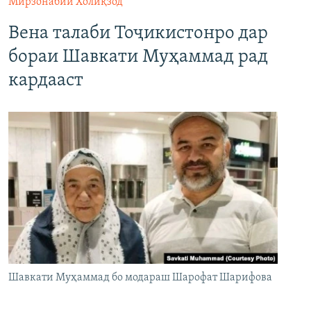
Мирзонабии Холиқзод
Вена талаби Тоҷикистонро дар
бораи Шавкати Муҳаммад рад
кардааст
Шавкати Муҳаммад бо модараш Шарофат Шарифова