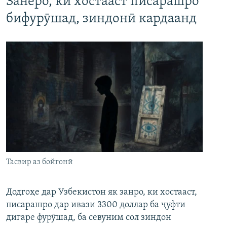
Занеро, ки хостааст писарашро
бифурӯшад, зиндонӣ кардаанд
Тасвир аз бойгонӣ
Додгоҳе дар Узбекистон як занро, ки хостааст,
писарашро дар ивази 3300 доллар ба ҷуфти
дигаре фурӯшад, ба севуним сол зиндон