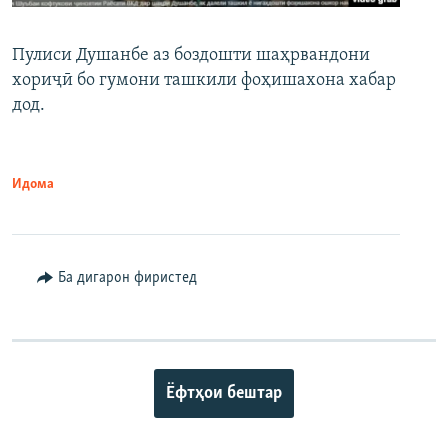
Пулиси Душанбе аз боздошти шаҳрвандони
хориҷӣ бо гумони ташкили фоҳишахона хабар
дод.
Идома
Ба дигарон фиристед
Ёфтҳои бештар