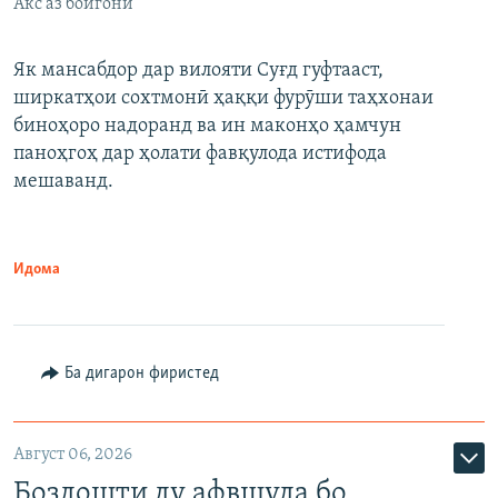
Акс аз бойгонӣ
Як мансабдор дар вилояти Суғд гуфтааст,
ширкатҳои сохтмонӣ ҳаққи фурӯши таҳхонаи
биноҳоро надоранд ва ин маконҳо ҳамчун
паноҳгоҳ дар ҳолати фавқулода истифода
мешаванд.
Идома
Ба дигарон фиристед
Август 06, 2026
Боздошти ду афвшуда бо