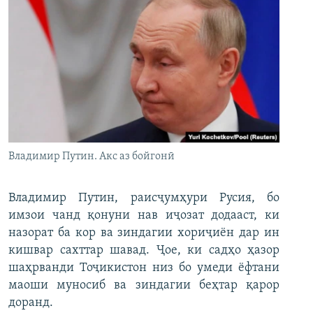
Владимир Путин. Акс аз бойгонӣ
Владимир Путин, раисҷумҳури Русия, бо
имзои чанд қонуни нав иҷозат додааст, ки
назорат ба кор ва зиндагии хориҷиён дар ин
кишвар сахттар шавад. Ҷое, ки садҳо ҳазор
шаҳрванди Тоҷикистон низ бо умеди ёфтани
маоши муносиб ва зиндагии беҳтар қарор
доранд.