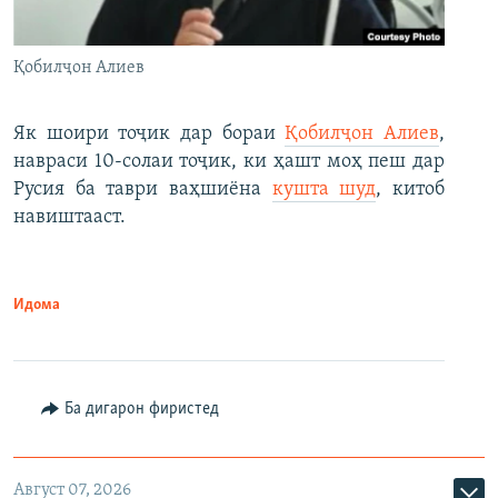
Қобилҷон Алиев
Як шоири тоҷик дар бораи
Қобилҷон Алиев
,
навраси 10-солаи тоҷик, ки ҳашт моҳ пеш дар
Русия ба таври ваҳшиёна
кушта шуд
, китоб
навиштааст.
Идома
Ба дигарон фиристед
Август 07, 2026