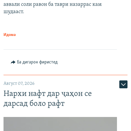
аввали соли равон ба таври назаррас кам
шудааст.
Идома
Ба дигарон фиристед
Август 07, 2026
Нархи нафт дар ҷаҳон се
дарсад боло рафт