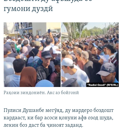
гумони дуздӣ
Раҳоии зиндониён. Акс аз бойгонӣ
Пулиси Душанбе мегӯяд, ду мардеро боздошт
кардааст, ки бар асоси қонуни афв озод шуда,
лекин боз даст ба ҷиноят заданд.