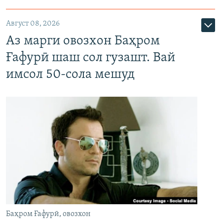
Август 08, 2026
Аз марги овозхон Баҳром
Ғафурӣ шаш сол гузашт. Вай
имсол 50-сола мешуд
Баҳром Ғафурӣ, овозхон