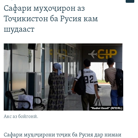
Сафари муҳоҷирон аз
Тоҷикистон ба Русия кам
шудааст
Акс аз бойгонӣ.
Сафари муҳоҷирони тоҷик ба Русия дар нимаи