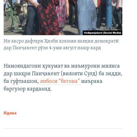
Ин аксро дафтари Ҳизби ҳокими халқии демократӣ
дар Панҷакент рӯзи 4-уми август нашр кард
Намояндагони ҳукумат ва маъмурони милиса
дар шаҳри Панҷакент (вилояти Суғд) ба зидди,
ба гуфтаашон,
либоси “бегона”
маърака
баргузор кардаанд.
Идома