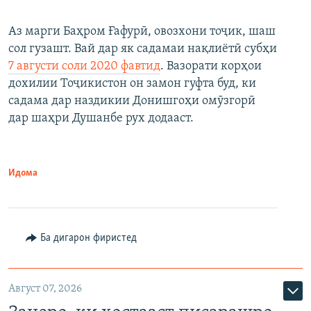
Аз марги Баҳром Ғафурӣ, овозхони тоҷик, шаш
сол гузашт. Вай дар як садамаи нақлиётӣ субҳи
7 августи соли 2020 фавтид
. Вазорати корҳои
дохилии Тоҷикистон он замон гуфта буд, ки
садама дар наздикии Донишгоҳи омӯзгорӣ
дар шаҳри Душанбе рух додааст.
Идома
Ба дигарон фиристед
Август 07, 2026