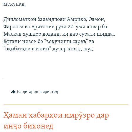
мекунад.
Дипломатҳои баландпояи Амрико, Олмон,
Фаронса ва Бритониё рӯзи 20-уми январ ба
Маскав ҳушдор доданд, ки дар сурати шиддат
ёфтани низоъ бо “вокуниши сареъ” ва
“оқибатҳои вазнин” дучор хоҳад шуд.
Ба дигарон фиристед
Ҳамаи хабарҳои имрӯзро дар
инҷо бихонед