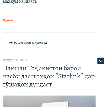
маҳкум кардааст.
Идома
Ба дигарон фиристед
Август 07, 2026
Нақшаи Тоҷикистон барои
насби дастгоҳҳои “Starlink” дар
гӯшаҳои дурдаст