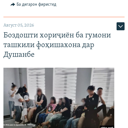
Ба дигарон фиристед
Август 05, 2026
Боздошти хориҷиён ба гумони
ташкили фоҳишахона дар
Душанбе