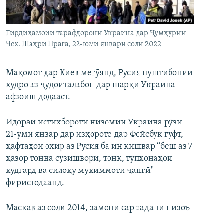
ГУЗОРИШҲОИ РАДИОӢ
Русский
Гирдиҳамоии тарафдорони Украина дар Ҷумҳурии
ПАЙГИРӢ КУНЕД
Чех. Шаҳри Прага, 22-юми январи соли 2022
Мақомот дар Киев мегӯянд, Русия пуштибонии
худро аз ҷудоиталабон дар шарқи Украина
афзоиш додааст.
Ҳамаи сомонаҳои RFE/RL
Идораи истихбороти низомии Украина рӯзи
21-уми январ дар изҳороте дар Фейсбук гуфт,
ҳафтаҳои охир аз Русия ба ин кишвар “беш аз 7
ҳазор тонна сӯзишворӣ, тонк, тӯпхонаҳои
худгард ва силоҳу муҳиммоти ҷангӣ"
фиристодаанд.
Маскав аз соли 2014, замони сар задани низоъ