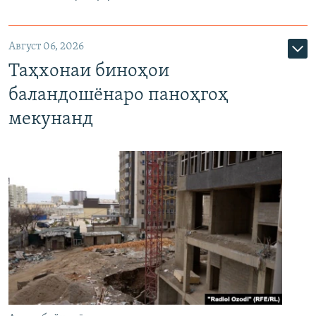
Август 06, 2026
Таҳхонаи биноҳои
баландошёнаро паноҳгоҳ
мекунанд