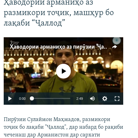
Ҳаводории арманиҳо аз
размикори тоҷик, машҳур бо
лақаби “Ҷаллод”
Ҳаводории арманиҳо аз пирӯзии "Ҷаллод"-и тоҷик
Феълан кор намекунад
Auto
0:00
2:49
240p
Пирӯзии Сулаймон Маҳмадов, размикори
360p
тоҷик бо лақаби "Ҷаллод", дар набард бо рақиби
480p
Auto
240p
360p
480p
чеченаш дар Арманистон дар сархати