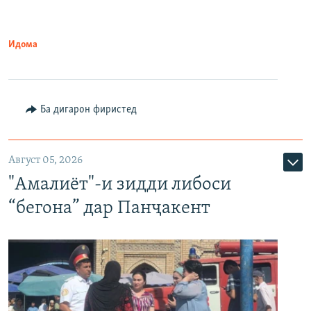
Идома
Ба дигарон фиристед
Август 05, 2026
"Амалиёт"-и зидди либоси
“бегона” дар Панҷакент