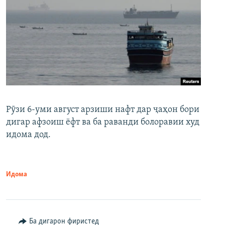
Рӯзи 6-уми август арзиши нафт дар ҷаҳон бори
дигар афзоиш ёфт ва ба раванди болоравии худ
идома дод.
Идома
Ба дигарон фиристед