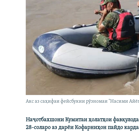
Акс аз саҳифаи фейсбукии рӯзномаи "Насими Айё
Наҷотбахшони Кумитаи ҳолатҳои фавқулода 
28-соларо аз дарёи Кофарниҳон пайдо карда