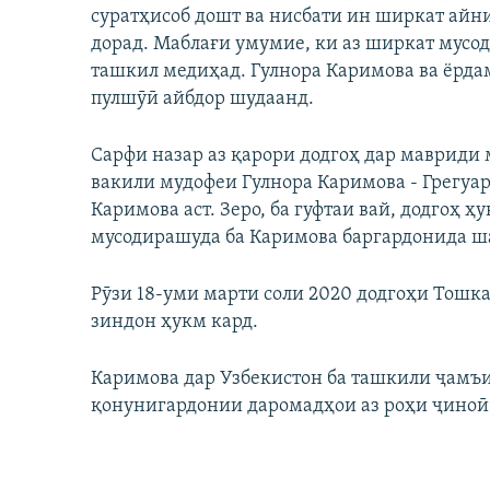
суратҳисоб дошт ва нисбати ин ширкат айн
дорад. Маблағи умумие, ки аз ширкат мусод
ташкил медиҳад. Гулнора Каримова ва ёрда
пулшӯӣ айбдор шудаанд.
Сарфи назар аз қарори додгоҳ дар мавриди 
вакили мудофеи Гулнора Каримова - Грегуа
Каримова аст. Зеро, ба гуфтаи вай, додгоҳ ҳ
мусодирашуда ба Каримова баргардонида ш
Рӯзи 18-уми марти соли 2020 додгоҳи Тошка
зиндон ҳукм кард.
Каримова дар Узбекистон ба ташкили ҷамъи
қонунигардонии даромадҳои аз роҳи ҷиноӣ 