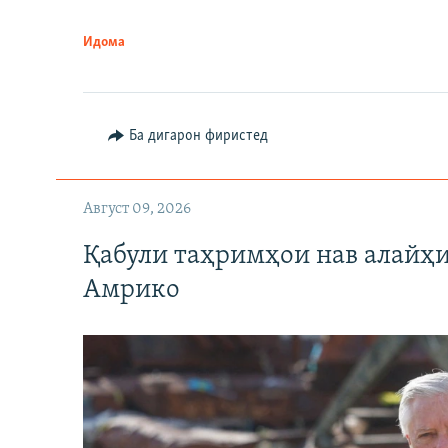
Идома
Ба дигарон фиристед
Август 09, 2026
Қабули таҳримҳои нав алайҳи
Амрико