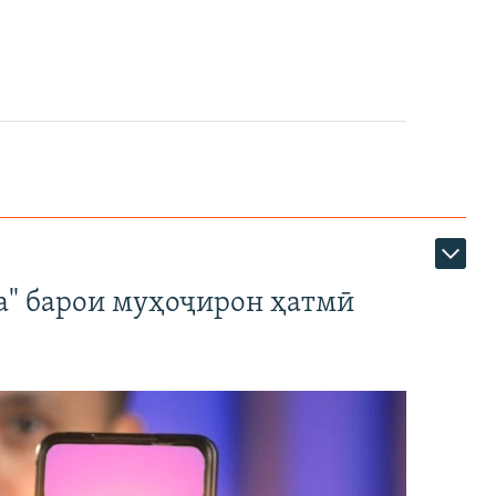
а" барои муҳоҷирон ҳатмӣ