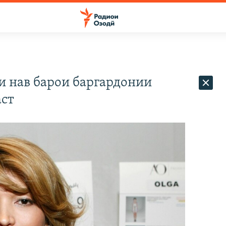
и нав барои баргардонии
аст