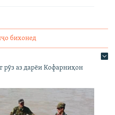
нҷо бихонед
т рӯз аз дарёи Кофарниҳон