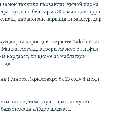
и замон таҳқиқи парвандаи ҷиноӣ идома
ира шудааст, бештар аз 350 млн долларро
мчиаш, дар доираи парвандаи мазкур, дар
мусодираи дороиҳои ширкати Takilant Ltd.,
р Манжа мегӯяд, қарори мазкур ба нафъи
укм кардааст, ки қисме аз маблағҳои
авад.
нд Гулнора Каримоваро ба 13 солу 4 моҳи
яти ҷиноӣ, тамаъҷӯӣ, ғорат, инчунин
бадастомада айбдор шудааст.