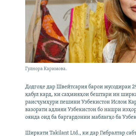
ГУЗОРИШҲОИ РАДИОӢ
Гулнора Каримова.
Додгоҳе дар Швейтсария барои мусодираи 29
қабул кард, ки саҳмияҳои бештари ин ширка
раисҷумҳури пешини Узбекистон Ислом Кари
вазорати адлияи Узбекистон бо нашри изҳор
оянда оид ба баргардонии маблағҳо ба Узбе
Ширкати Takilant Ltd., ки дар Гибралтар са