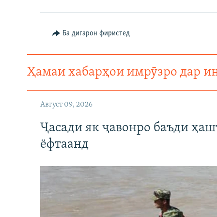
Ба дигарон фиристед
Ҳамаи хабарҳои имрӯзро дар и
Август 09, 2026
Ҷасади як ҷавонро баъди ҳаш
ёфтаанд