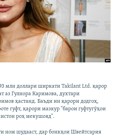
3 млн доллари ширкати Takilant Ltd. қарор
т аз Гулнора Каримова, духтари
мов ҳастанд. Баъди ин қарори додгоҳ,
оте гуфт, қарори мазкур "барои гуфтугӯҳои
кистон роҳ мекушояд".
бти ном шудааст, дар бонкҳои Швейтсария