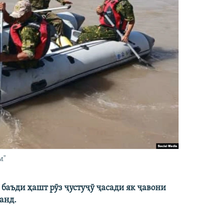
м"
баъди ҳашт рӯз ҷустуҷӯ ҷасади як ҷавони
анд.