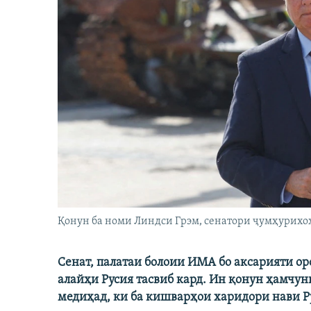
Қонун ба номи Линдси Грэм, сенатори ҷумҳурихо
Сенат, палатаи болоии ИМА бо аксарияти о
алайҳи Русия тасвиб кард. Ин қонун ҳамчун
медиҳад, ки ба кишварҳои харидори нави Ру