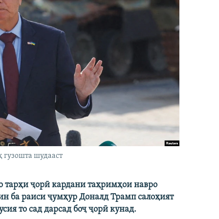
ҳ гузошта шудааст
ро тарҳи ҷорӣ кардани таҳримҳои навро
ин ба раиси ҷумҳур Доналд Трамп салоҳият
сия то сад дарсад боҷ ҷорӣ кунад.