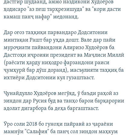
дастгир шудаанд, аммо наздикони Худоёров
ҳодисаро "аз пеш тарҳрезишуда" ва "кори дасти
камаш панҷ нафар" медонанд.
Дар оғоз таҳқиқи парвандаро Додситонии
минтақаи Рашт бар уҳда дошт. Вале дар пайи
муроҷиати пайвандони Алиризо Худоёров ба
Дастгоҳи иҷроияи президент ва Маҷлиси Миллӣ
(раёсати ҳарду ниҳодро фарзандони раиси
ҷумҳурӣ бар дӯш доранд), масъулияти таҳқиқ ба
ихтиёри Додситонии кул гузаштааст.
Ҷунайдулло Худоёров мегӯяд, ӯ баъди раҳоӣ аз
зиндон дар Русия буд ва танҳо барои барқарории
адолат дигарбора ба деҳа баргаштааст.
Ӯро соли 2018 бо гуноҳи пайравӣ аз ҷараёни
мамнӯи "Салафия" ба панҷ сол зиндон маҳкум