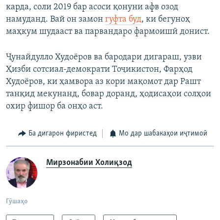
карда, соли 2019 бар асоси қонуни афв озод
намуданд. Вай он замон
гуфта буд
, ки бегуноҳ
маҳкум шудааст ва парвандаро фармоишӣ донист.
Ҷунайдулло Худоёров ва бародари дигараш, узви
Ҳизби сотсиал-демократи Тоҷикистон, Фарҳод
Худоёров, ки ҳамвора аз кори мақомот дар Рашт
танқид мекунанд, бовар доранд, ҳодисаҳои солҳои
охир фишор ба онҳо аст.
Ба дигарон фиристед
Мо дар шабакаҳои иҷтимоӣ
Мирзонабии Холиқзод
Гӯшаҳо