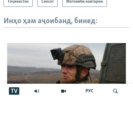
Тоҷикистон
Сиёсат
Матолиби навтарин
Инҳо ҳам аҷоибанд, бинед:
TV
РУС
"Аз ин ҷо бӯйи ҷасад меояд… Онҳоро
Ҷустуҷӯ
бояд аз ин дӯзах берун кашем"