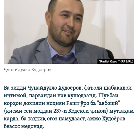
ГУЗОРИШҲОИ РАДИОӢ
Русский
ПАЙГИРӢ КУНЕД
Ҳамаи сомонаҳои RFE/RL
Ҷунайдулло Худоёров
Ба зидди Ҷунайдулло Худоёров, фаъоли шабакаҳои
иҷтимоӣ, парвандаи нав кушодаанд. Шуъбаи
корҳои дохилии ноҳияи Рашт ӯро ба "авбошӣ"
(қисми сеи моддаи 237-и Кодекси ҷиноӣ) муттаҳам
карда, ба таҳқиқ оғоз намудааст, аммо Худоёров
беасос медонад.