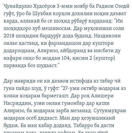
Ҷунайдулло Худоёров 3-юми ноябр ба Радиои Озодӣ
гуфт, ӯро ба Шуъбаи корҳои дохилии ноҳия даъват
карда, аллакай бо се шоҳид рӯбарӯ кардаанд: "Ин
шоҳидҳоро хуб мешиносам. Дар муҳокимаи соли
2018 шоҳидии бардурӯғ дода буданд. Наздикони
оилае ҳастанд, ки фарзандашон дар куштори
додарзодаам, Алиризо, айбдоранд ва нисбати ду
нафари онҳо бо моддаи 104, қисми 2 (куштор)
парванда боз шудааст."
Дар мавриди он ки даъвои истифода аз табар чӣ
гуна пайдо шуд, ӯ гуфт: "27-уми октябр модарам аз
хонаи хоҳарам бармегашт. Дар роҳ Алишери
Насриддин, узви оилаи гумонбар дар қатли
Алиризо, ба модарам зарба мезанад. Сутунмуҳраи
модарам осеб дидааст. Ман дар ҳезумшиканӣ
будам. Ба ман хабар доданд. Табарро ба дасти