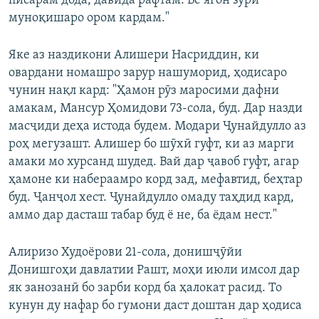
писарам дода, давида рафтам. Бе ягон зӯрӣ
муноқишаро ором кардам."
Яке аз наздикони Алишери Насриддин, ки
овардани номашро зарур нашуморид, ҳодисаро
чунин нақл кард: "Ҳамон рӯз маросими дафни
амакам, Мансур Ҳомидови 73-сола, буд. Дар назди
масҷиди деҳа истода будем. Модари Ҷунайдулло аз
роҳ мегузашт. Алишер бо шӯхӣ гуфт, ки аз марги
амаки мо хурсанд шудед. Вай дар ҷавоб гуфт, агар
ҳамоне ки набераамро корд зад, мефавтид, беҳтар
буд. Ҷанҷол хест. Ҷунайдулло омаду таҳдид кард,
аммо дар дасташ табар буд ё не, ба ёдам нест."
Алиризо Худоёрови 21-сола, донишҷӯйи
Донишгоҳи давлатии Рашт, моҳи июли имсол дар
як занозанӣ бо зарби корд ба ҳалокат расид. То
кунун ду нафар бо гумони даст доштан дар ҳодиса