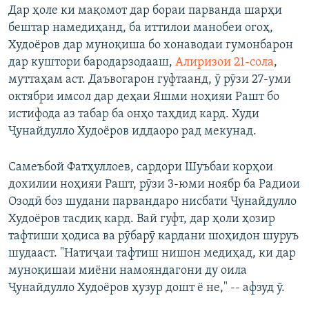
Дар ҳоле ки мақомот дар бораи парванда шарҳи
бештар намедиҳанд, ба иттилои манобеи огоҳ,
Худоёров дар муноқиша бо хонаводаи гумонбарон
дар куштори бародарзодааш,
Алиризои 21-сола
,
муттаҳам аст. Даъвогарон гуфтаанд, ӯ рӯзи 27-уми
октябри имсол дар деҳаи Яшми ноҳияи Рашт бо
истифода аз табар ба онҳо таҳдид кард. Худи
Ҷунайдулло Худоёров иддаоро рад мекунад.
Самеъбой Фатҳуллоев, сардори Шуъбаи корҳои
дохилии ноҳияи Рашт, рӯзи 3-юми ноябр ба Радиои
Озодӣ боз шудани парвандаро нисбати Ҷунайдулло
Худоёров тасдиқ кард. Вай гуфт, дар ҳоли ҳозир
тафтиши ҳодиса ва рӯбарӯ кардани шоҳидон шуруъ
шудааст. "Натиҷаи тафтиш нишон медиҳад, ки дар
муноқишаи миёни намояндагони ду оила
Ҷунайдулло Худоёров ҳузур дошт ё не," -- афзуд ӯ.