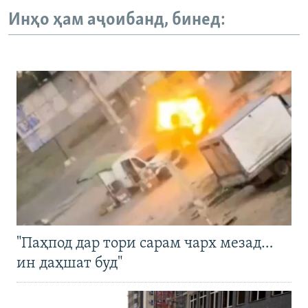
Инҳо ҳам аҷоибанд, бинед:
"Паҳпод дар тори сарам чарх мезад…
ин даҳшат буд"