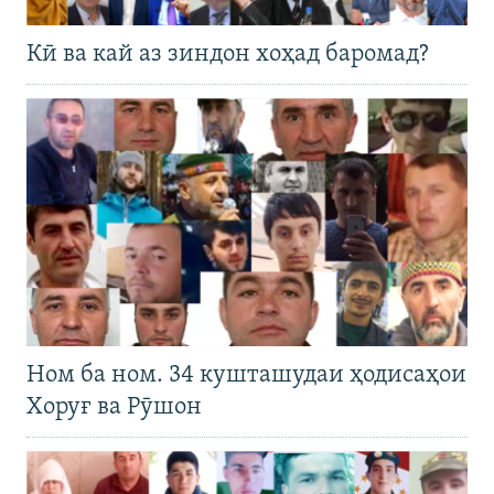
Кӣ ва кай аз зиндон хоҳад баромад?
Ном ба ном. 34 кушташудаи ҳодисаҳои
Хоруғ ва Рӯшон