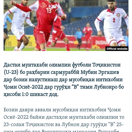
ГУЗОРИШҲОИ РАДИОӢ
Русский
ПАЙГИРӢ КУНЕД
Дастаи мунтахаби олимпии футболи Тоҷикистон
Ҳамаи сомонаҳои RFE/RL
(U-23) бо раҳбарии сармураббӣ Мубин Эргашев
дар бозии нахустинаш
дар
мусоби
қ
аи
интихобии
Ҷ
оми
Осиё
-2022
дар гурӯҳи “В”
тими
Лубнонро бо
ҳисоби 1:0 шикаст дод.
Бозии даври аввали мусобиқаи интихобии Ҷоми
Осиё-2022 байни дастаҳои мунтахаби олимпии то
23-солаи Тоҷикистон ва Лубнон дар гурӯҳи “В” 25-