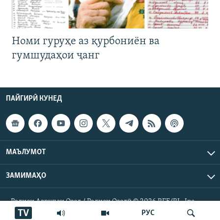
Номи гуруҳе аз қурбониён ва
гумшудаҳои ҷанг
ПАЙГИРӢ КУНЕД
МАЪЛУМОТ
ЗАМИМАҲО
Радиои Аврупои Озод / Радиои Озодӣ © 2026 RFE/RL. Inc.
Ҳамаи ҳуқуқ маҳфуз аст.
TV
РУС