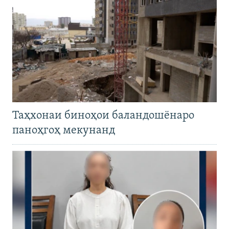
Таҳхонаи биноҳои баландошёнаро
паноҳгоҳ мекунанд