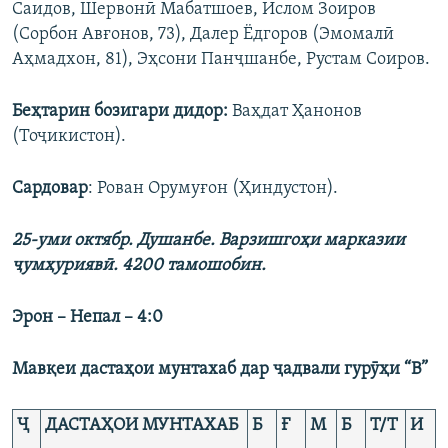
Саидов, Шервонӣ Мабатшоев, Ислом Зоиров
(Сорбон Авғонов, 73), Далер Ёдгоров (Эмомалӣ
Аҳмадхон, 81), Эҳсони Панҷшанбе, Рустам Соиров.
Беҳтарин бозигари дидор:
Ваҳдат Ҳанонов
(Тоҷикистон).
Сардовар
: Рован Орумуғон (Ҳиндустон).
25-уми октябр.
Душанбе.
Варзишгоҳи марказии
ҷумҳуриявӣ
. 4200
тамошобин
.
Эрон
– Непал – 4:0
Мавқеи дастаҳои мунтахаб дар ҷадвали гурӯҳи “В”
Ҷ
ДАСТАҲОИ МУНТАХАБ
Б
Ғ
М
Б
Т/Т
И