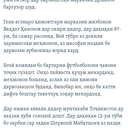
уми октябр дар Варзишгоҳи марказии Душанбе
баргузор шуд.
Голи ягонаро ҳимоятгари марказии мизбонон
Ваҳдат Ҳанонов дар охири дидор, дар дақиқаи 87-
ум, ба самар расонид. Вай тӯбро аз дохили
ҷаримагоҳи меҳмонон, аз масофаи наздик ба
дарвозаи лубнониҳо ворид кард.
Бозӣ комилан бо бартарии футболбозони ҷавони
тоҷик гузашт. Онҳо пайваста ҳуҷум мекарданд,
меҳмонон бошанд, аслан аз паи ҳимояи
дарвозаашон буданд. Бинобар ин, онҳо ба хатти
дифоъ бештар таваҷҷуҳ зоҳир мекарданд.
Дар нимаи аввали дидор мунтахаби Тоҷикистон ду
лаҳзаи хуби голзанӣ дошт. Дар дақиқаи 12-ум тӯби
бо зарбаи сар задаи Шервонӣ Мабатшоев аз назди