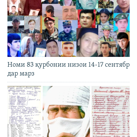
Номи 83 қурбонии низои 14-17 сентябр
дар марз