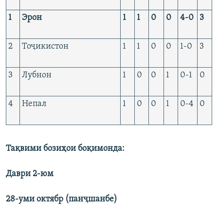
1
Эрон
1
1
0
0
4-0
3
2
Тоҷикистон
1
1
0
0
1-0
3
3
Лубнон
1
0
0
1
0-1
0
4
Непал
1
0
0
1
0-4
0
Тақвими бозиҳои боқимонда
:
Даври 2-
юм
28-уми
октябр (
панҷшанбе)