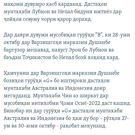
мақоми дувумро касб кардаанд. Дастаҳои
мунтахаби Лубнон ва Непал бидуни имтиёз дар
ҷойҳои севуму чорум қарор доранд.
Дар даври дувуми мусобиқаи гурӯҳи “В”, ки 28-уми
октябр дар Варзишгоҳи марказии Душанбе
баргузор мешавад, нахуст Эрон бо Лубнон ва
баъдан Тоҷикистон бо Непал бозӣ хоҳанд кард.
Ҳамчунин дар Варзишгоҳи марказии Душанбе
бозиҳои гурӯҳи «G» бо иштироки дастаҳои
мунтахаби Австралия ва Индонезия доир
мегарданд. Мунтахаби Чин аз ширкат дар
мусобиқаи интихобии Ҷоми Осиё-2022 даст кашид.
Бинобар ин дар гурӯҳи «G» дастаҳои мунтахаби
Австралия ва Индонезия бо ҳам ду бор – рӯзҳои 27-
ум ва 30-юми октябр - рақобат мекунанд.