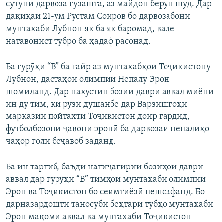
сутуни дарвоза гузашта, аз майдон берун шуд. Дар
дақиқаи 21-ум Рустам Соиров бо дарвозабони
мунтахаби Лубнон як ба як баромад, вале
натавонист тӯбро ба ҳадаф расонад.
Ба гурӯҳи “В” ба ғайр аз мунтахабҳои Тоҷикистону
Лубнон, дастаҳои олимпии Непалу Эрон
шомиланд. Дар нахустин бозии даври аввал миёни
ин ду тим, ки рӯзи душанбе дар Варзишгоҳи
марказии пойтахти Тоҷикистон доир гардид,
футболбозони ҷавони эронӣ ба дарвозаи непалиҳо
чаҳор голи беҷавоб заданд.
Ба ин тартиб, баъди натиҷагирии бозиҳои даври
аввал дар гурӯҳи “В” тимҳои мунтахаби олимпии
Эрон ва Тоҷикистон бо сеимтиёзӣ пешсафанд. Бо
дарназардошти таносуби беҳтари тӯбҳо мунтахаби
Эрон мақоми аввал ва мунтахаби Тоҷикистон