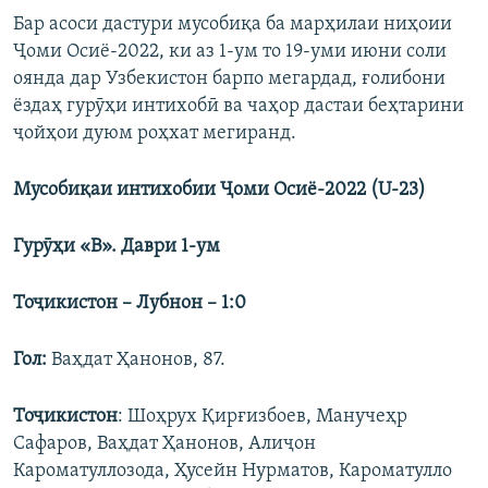
Бар асоси дастури мусобиқа ба марҳилаи ниҳоии
Ҷоми Осиё-2022, ки аз 1-ум то 19-уми июни соли
оянда дар Узбекистон барпо мегардад, ғолибони
ёздаҳ гурӯҳи интихобӣ ва чаҳор дастаи беҳтарини
ҷойҳои дуюм роҳхат мегиранд.
Мусобиқаи интихобии Ҷоми Осиё
-2022 (
U
-23)
Г
урӯҳи
«В».
Даври
1-ум
Т
оҷикистон
– Лубнон – 1:0
Гол:
Ваҳдат Ҳанонов, 87.
Т
оҷикисто
н
: Шоҳрух Қирғизбоев, Манучеҳр
Сафаров, Ваҳдат Ҳанонов, Алиҷон
Кароматуллозода, Ҳусейн Нурматов, Кароматулло