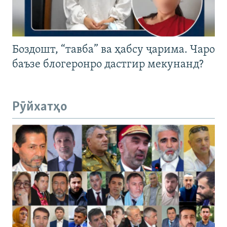
Боздошт, “тавба” ва ҳабсу ҷарима. Чаро
баъзе блогеронро дастгир мекунанд?
Рӯйхатҳо