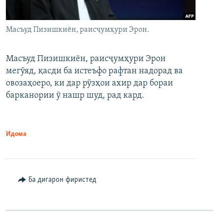
Масъуд Пизишкиён, раисҷумҳури Эрон.
Масъуд Пизишкиён, раисҷумҳури Эрон
мегӯяд, қасди ба истеъфо рафтан надорад ва
овозаҳоеро, ки дар рӯзҳои ахир дар бораи
барканории ӯ нашр шуд, рад кард.
Идома
Ба дигарон фиристед