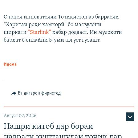
Оҷонси инноватсияи Тоҷикистон аз баррасии
“Харитаи роҳи ҳамкорӣ” бо масъулони
ширкати
“Starlink”
хабар додааст. Ин мулоқоти
бархат ё онлайнӣ 5-уми август гузашт.
Идома
Ба дигарон фиристед
Август 07, 2026
Нашри китоб дар бораи
навраси кушташудаи тоҷик дар