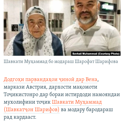
Шавкати Муҳаммад бо модараш Шарофат Шарифова
Додгоҳи парвандаҳои ҷиноӣ дар Вена
,
маркази Австрия, дархости мақомоти
Тоҷикистонро дар бораи истирдоди намояндаи
мухолифини тоҷик
Шавкати Муҳаммад
(Шавкатҷон Шарифов)
ва модару бародараш
рад кардааст.