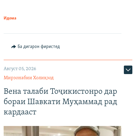
Идома
Ба дигарон фиристед
Август 05, 2026
Мирзонабии Холиқзод
Вена талаби Тоҷикистонро дар
бораи Шавкати Муҳаммад рад
кардааст