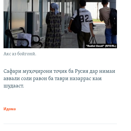
Акс аз бойгонӣ.
Сафари муҳоҷирони тоҷик ба Русия дар нимаи
аввали соли равон ба таври назаррас кам
шудааст.
Идома