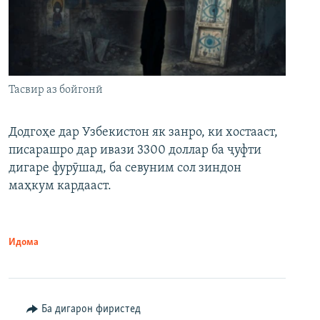
Тасвир аз бойгонӣ
Додгоҳе дар Узбекистон як занро, ки хостааст,
писарашро дар ивази 3300 доллар ба ҷуфти
дигаре фурӯшад, ба севуним сол зиндон
маҳкум кардааст.
Идома
Ба дигарон фиристед