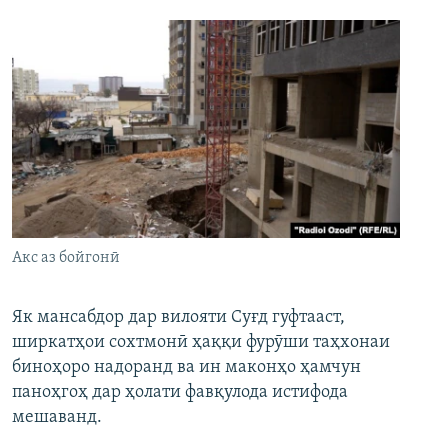
Акс аз бойгонӣ
Як мансабдор дар вилояти Суғд гуфтааст,
ширкатҳои сохтмонӣ ҳаққи фурӯши таҳхонаи
биноҳоро надоранд ва ин маконҳо ҳамчун
паноҳгоҳ дар ҳолати фавқулода истифода
мешаванд.