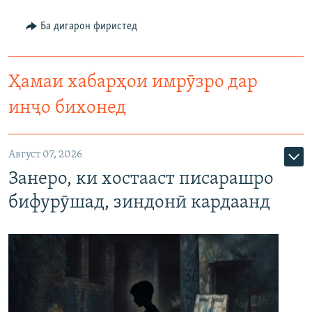
Ба дигарон фиристед
Ҳамаи хабарҳои имрӯзро дар
инҷо бихонед
Август 07, 2026
Занеро, ки хостааст писарашро
бифурӯшад, зиндонӣ кардаанд