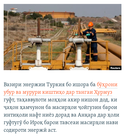
Вазири энержии Туркия бо ишора ба
бӯҳрони
убур ва мурури киштиҳо дар тангаи Ҳурмуз
гуфт, таҳаввулоти моҳҳои ахир нишон дод, ки
ҷаҳон ҳамчунон ба масирҳои ҷойгузин барои
интиқоли нафт ниёз дорад ва Анқара дар ҳоли
гуфтугӯ бо Ироқ барои тавсеаи масирҳои нави
содироти энержӣ аст.