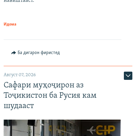
навиштааст.
Идома
Ба дигарон фиристед
Август 07, 2026
Сафари муҳоҷирон аз
Тоҷикистон ба Русия кам
шудааст