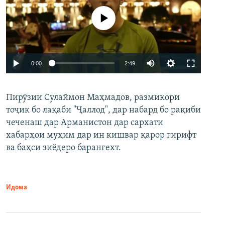
Феълан кор намекунад
Auto
0:00
2:49
240p
Пирӯзии Сулаймон Маҳмадов, размикори
360p
тоҷик бо лақаби "Ҷаллод", дар набард бо рақиби
480p
Auto
240p
360p
480p
чеченаш дар Арманистон дар сархати
720p
хабарҳои муҳим дар ин кишвар қарор гирифт
720p
1080p
ва баҳси зиёдеро барангехт.
1080p
Идома