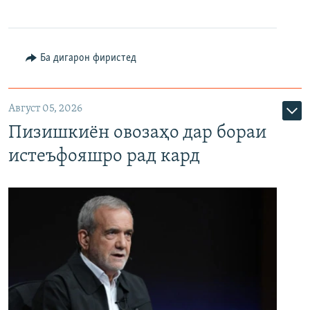
Ба дигарон фиристед
Август 05, 2026
Пизишкиён овозаҳо дар бораи
истеъфояшро рад кард