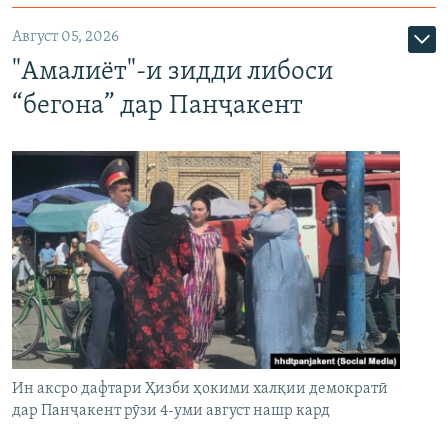
Август 05, 2026
"Амалиёт"-и зидди либоси
“бегона” дар Панҷакент
Ин аксро дафтари Ҳизби ҳокими халқии демократӣ
дар Панҷакент рӯзи 4-уми август нашр кард