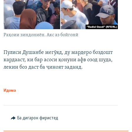
Раҳоии зиндониён. Акс аз бойгонӣ
Пулиси Душанбе мегӯяд, ду мардеро боздошт
кардааст, ки бар асоси қонуни афв озод шуда,
лекин боз даст ба ҷиноят заданд.
Идома
Ба дигарон фиристед