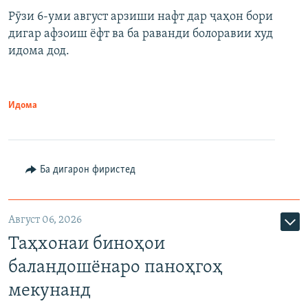
Рӯзи 6-уми август арзиши нафт дар ҷаҳон бори
дигар афзоиш ёфт ва ба раванди болоравии худ
идома дод.
Идома
Ба дигарон фиристед
Август 06, 2026
Таҳхонаи биноҳои
баландошёнаро паноҳгоҳ
мекунанд