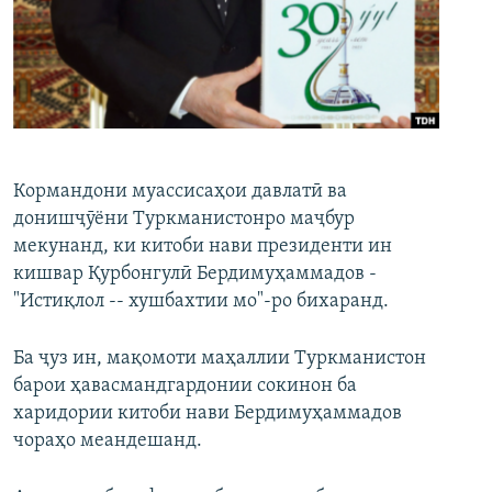
ГУЗОРИШҲОИ РАДИОӢ
Русский
ПАЙГИРӢ КУНЕД
Кормандони муассисаҳои давлатӣ ва
донишҷӯёни Туркманистонро маҷбур
мекунанд, ки китоби нави президенти ин
Ҳамаи сомонаҳои RFE/RL
кишвар Қурбонгулӣ Бердимуҳаммадов -
"Истиқлол -- хушбахтии мо"-ро бихаранд.
Ба ҷуз ин, мақомоти маҳаллии Туркманистон
барои ҳавасмандгардонии сокинон ба
харидории китоби нави Бердимуҳаммадов
чораҳо меандешанд.