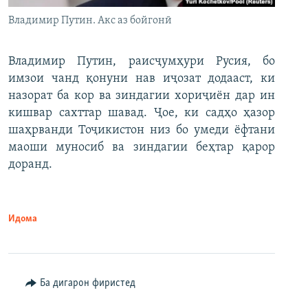
Владимир Путин. Акс аз бойгонӣ
Владимир Путин, раисҷумҳури Русия, бо
имзои чанд қонуни нав иҷозат додааст, ки
назорат ба кор ва зиндагии хориҷиён дар ин
кишвар сахттар шавад. Ҷое, ки садҳо ҳазор
шаҳрванди Тоҷикистон низ бо умеди ёфтани
маоши муносиб ва зиндагии беҳтар қарор
доранд.
Идома
Ба дигарон фиристед