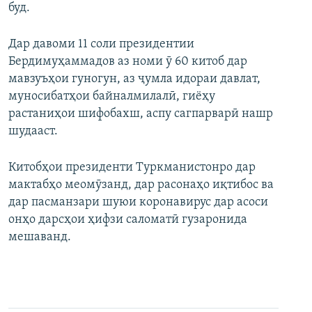
буд.
Дар давоми 11 соли президентии
Бердимуҳаммадов аз номи ӯ 60 китоб дар
мавзуъҳои гуногун, аз ҷумла идораи давлат,
муносибатҳои байналмилалӣ, гиёҳу
растаниҳои шифобахш, аспу сагпарварӣ нашр
шудааст.
Китобҳои президенти Туркманистонро дар
мактабҳо меомӯзанд, дар расонаҳо иқтибос ва
дар пасманзари шуюи коронавирус дар асоси
онҳо дарсҳои ҳифзи саломатӣ гузаронида
мешаванд.