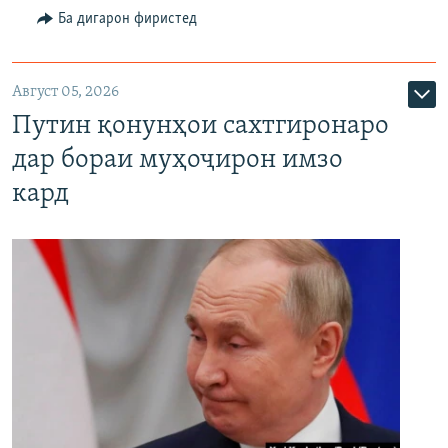
Ба дигарон фиристед
Август 05, 2026
Путин қонунҳои сахтгиронаро
дар бораи муҳоҷирон имзо
кард