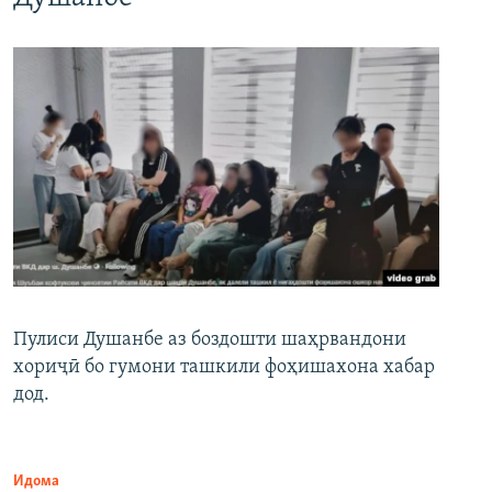
Пулиси Душанбе аз боздошти шаҳрвандони
хориҷӣ бо гумони ташкили фоҳишахона хабар
дод.
Идома