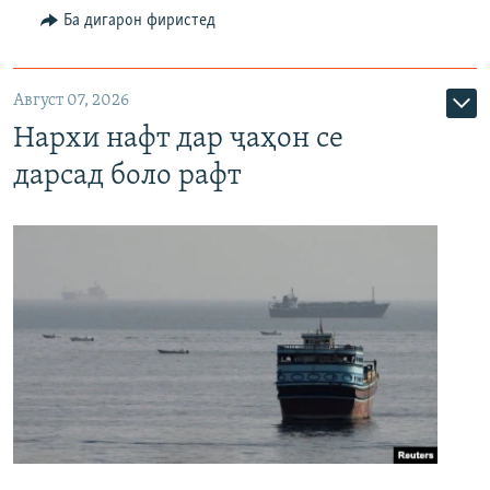
Ба дигарон фиристед
Август 07, 2026
Нархи нафт дар ҷаҳон се
дарсад боло рафт