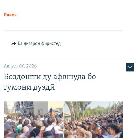
Идома
Ба дигарон фиристед
Август 06, 2026
Боздошти ду афвшуда бо
гумони дуздӣ