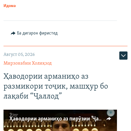
Идома
Ба дигарон фиристед
Август 05, 2026
Мирзонабии Холиқзод
Ҳаводории арманиҳо аз
размикори тоҷик, машҳур бо
лақаби “Ҷаллод”
Ҳаводории арманиҳо аз пирӯзии "Ҷаллод"-и тоҷик