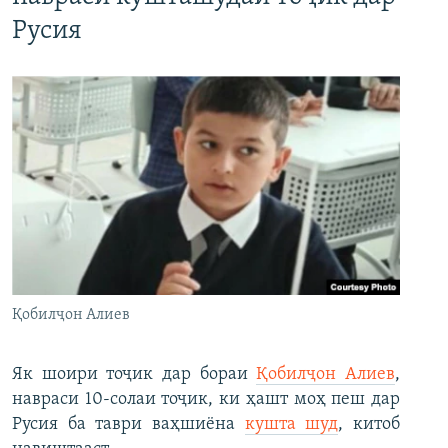
Русия
Қобилҷон Алиев
Як шоири тоҷик дар бораи
Қобилҷон Алиев
,
навраси 10-солаи тоҷик, ки ҳашт моҳ пеш дар
Русия ба таври ваҳшиёна
кушта шуд
, китоб