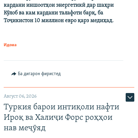
кардани иншоотҳои энергетикӣ дар шаҳри
Кӯлоб ва кам кардани талафоти барқ, ба
Тоҷикистон 10 миллион евро қарз медиҳад.
Идома
Ба дигарон фиристед
Август 06, 2026
Туркия барои интиқоли нафти
Ироқ ва Халиҷи Форс роҳҳои
нав меҷӯяд