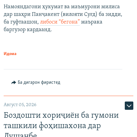
Намояндагони ҳукумат ва маъмурони милиса
дар шаҳри Панҷакент (вилояти Суғд) ба зидди,
ба гуфтаашон,
либоси “бегона”
маърака
баргузор кардаанд.
Идома
Ба дигарон фиристед
Август 05, 2026
Боздошти хориҷиён ба гумони
ташкили фоҳишахона дар
Душанбе