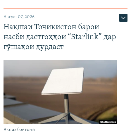
Август 07, 2026
Нақшаи Тоҷикистон барои
насби дастгоҳҳои “Starlink” дар
гӯшаҳои дурдаст
Акс аз бойгонӣ