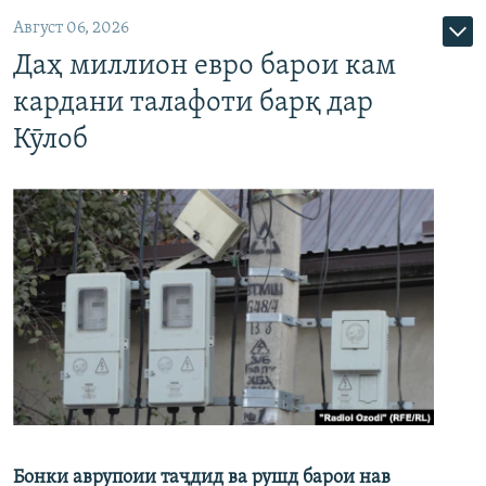
Август 06, 2026
Даҳ миллион евро барои кам
кардани талафоти барқ дар
Кӯлоб
Бонки аврупоии таҷдид ва рушд барои нав