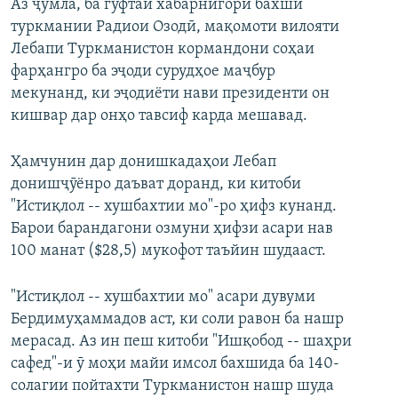
Аз ҷумла, ба гуфтаи хабарнигори бахши
туркмании Радиои Озодӣ, мақомоти вилояти
Лебапи Туркманистон кормандони соҳаи
фарҳангро ба эҷоди сурудҳое маҷбур
мекунанд, ки эҷодиёти нави президенти он
кишвар дар онҳо тавсиф карда мешавад.
Ҳамчунин дар донишкадаҳои Лебап
донишҷӯёнро даъват доранд, ки китоби
"Истиқлол -- хушбахтии мо"-ро ҳифз кунанд.
Барои барандагони озмуни ҳифзи асари нав
100 манат ($28,5) мукофот таъйин шудааст.
"Истиқлол -- хушбахтии мо" асари дувуми
Бердимуҳаммадов аст, ки соли равон ба нашр
мерасад. Аз ин пеш китоби "Ишқобод -- шаҳри
сафед"-и ӯ моҳи майи имсол бахшида ба 140-
солагии пойтахти Туркманистон нашр шуда