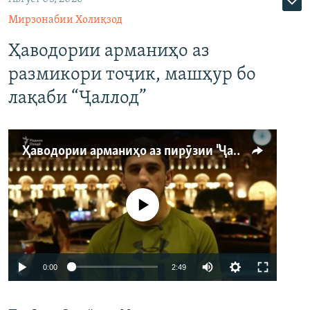
Мирзонабии Холиқзод
Ҳаводории арманиҳо аз
размикори тоҷик, машҳур бо
лақаби “Ҷаллод”
Ҳаводории арманиҳо аз пирӯзии "Ҷаллод"-и тоҷик
Феълан кор намекунад
Auto
0:00
2:49
240p