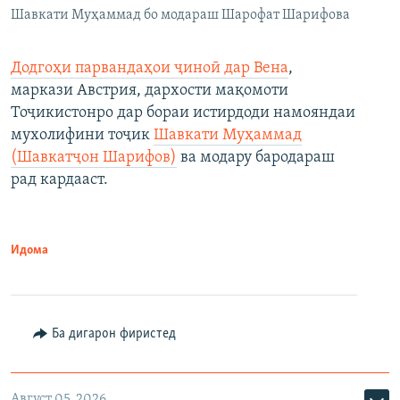
Шавкати Муҳаммад бо модараш Шарофат Шарифова
Додгоҳи парвандаҳои ҷиноӣ дар Вена
,
маркази Австрия, дархости мақомоти
Тоҷикистонро дар бораи истирдоди намояндаи
мухолифини тоҷик
Шавкати Муҳаммад
(Шавкатҷон Шарифов)
ва модару бародараш
рад кардааст.
Идома
Ба дигарон фиристед
Август 05, 2026