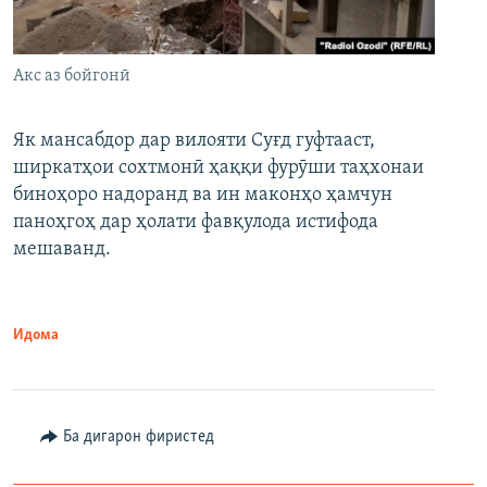
Акс аз бойгонӣ
Як мансабдор дар вилояти Суғд гуфтааст,
ширкатҳои сохтмонӣ ҳаққи фурӯши таҳхонаи
биноҳоро надоранд ва ин маконҳо ҳамчун
паноҳгоҳ дар ҳолати фавқулода истифода
мешаванд.
Идома
Ба дигарон фиристед