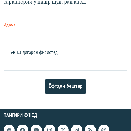
барканории ӯ нашр шуд, рад кард.
Идома
Ба дигарон фиристед
Ёфтҳои бештар
ПАЙГИРӢ КУНЕД