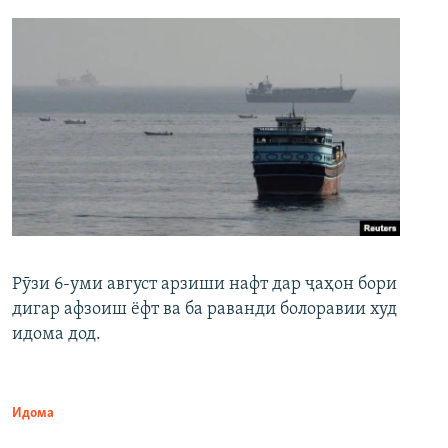
Рӯзи 6-уми август арзиши нафт дар ҷаҳон бори
дигар афзоиш ёфт ва ба раванди болоравии худ
идома дод.
Идома