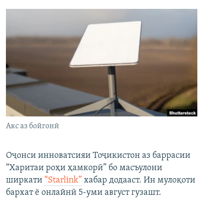
Акс аз бойгонӣ
Оҷонси инноватсияи Тоҷикистон аз баррасии
“Харитаи роҳи ҳамкорӣ” бо масъулони
ширкати
“Starlink”
хабар додааст. Ин мулоқоти
бархат ё онлайнӣ 5-уми август гузашт.