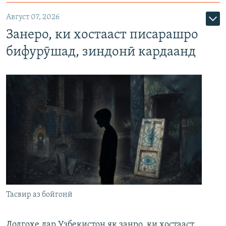
Август 07, 2026
Занеро, ки хостааст писарашро
бифурӯшад, зиндонӣ кардаанд
Тасвир аз бойгонӣ
Додгоҳе дар Узбекистон як занро, ки хостааст,