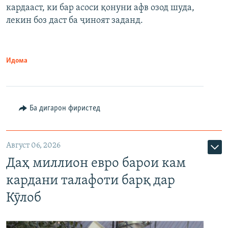
кардааст, ки бар асоси қонуни афв озод шуда,
лекин боз даст ба ҷиноят заданд.
Идома
Ба дигарон фиристед
Август 06, 2026
Даҳ миллион евро барои кам
кардани талафоти барқ дар
Кӯлоб