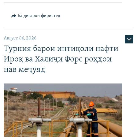
Ба дигарон фиристед
Август 06, 2026
Туркия барои интиқоли нафти
Ироқ ва Халиҷи Форс роҳҳои
нав меҷӯяд