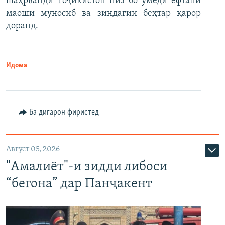
шаҳрванди Тоҷикистон низ бо умеди ёфтани
маоши муносиб ва зиндагии беҳтар қарор
доранд.
Идома
Ба дигарон фиристед
Август 05, 2026
"Амалиёт"-и зидди либоси
“бегона” дар Панҷакент