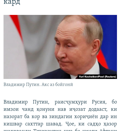
кард
Владимир Путин. Акс аз бойгонӣ
Владимир Путин, раисҷумҳури Русия, бо
имзои чанд қонуни нав иҷозат додааст, ки
назорат ба кор ва зиндагии хориҷиён дар ин
кишвар сахттар шавад. Ҷое, ки садҳо ҳазор