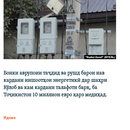
Бонки аврупоии таҷдид ва рушд барои нав
кардани иншоотҳои энергетикӣ дар шаҳри
Кӯлоб ва кам кардани талафоти барқ, ба
Тоҷикистон 10 миллион евро қарз медиҳад.
Идома