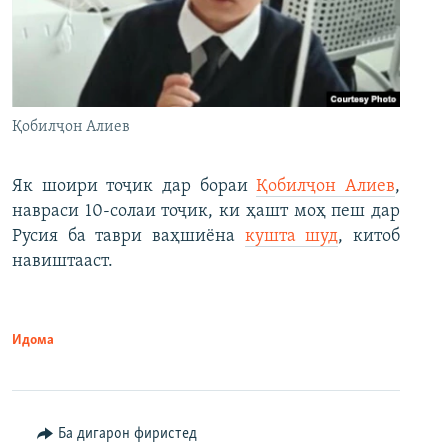
Қобилҷон Алиев
Як шоири тоҷик дар бораи
Қобилҷон Алиев
,
навраси 10-солаи тоҷик, ки ҳашт моҳ пеш дар
Русия ба таври ваҳшиёна
кушта шуд
, китоб
навиштааст.
Идома
Ба дигарон фиристед