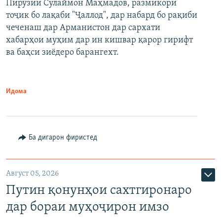
Пирӯзии Сулаймон Маҳмадов, размикори
360p
тоҷик бо лақаби "Ҷаллод", дар набард бо рақиби
480p
Auto
240p
360p
480p
чеченаш дар Арманистон дар сархати
720p
хабарҳои муҳим дар ин кишвар қарор гирифт
720p
1080p
ва баҳси зиёдеро барангехт.
1080p
Идома
Ба дигарон фиристед
Август 05, 2026
Путин қонунҳои сахтгиронаро
дар бораи муҳоҷирон имзо