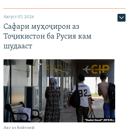
Август 07, 2026
Сафари муҳоҷирон аз
Тоҷикистон ба Русия кам
шудааст
Акс аз бойгонӣ.