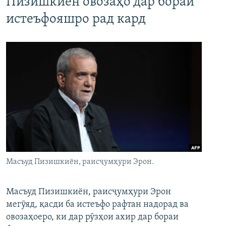
Пизишкиён овозаҳо дар бораи
истеъфояшро рад кард
Масъуд Пизишкиён, раисҷумҳури Эрон.
Масъуд Пизишкиён, раисҷумҳури Эрон
мегӯяд, қасди ба истеъфо рафтан надорад ва
овозаҳоеро, ки дар рӯзҳои ахир дар бораи