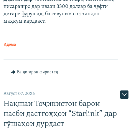
писарашро дар ивази 3300 доллар ба ҷуфти
дигаре фурӯшад, ба севуним сол зиндон
маҳкум кардааст.
Идома
Ба дигарон фиристед
Август 07, 2026
Нақшаи Тоҷикистон барои
насби дастгоҳҳои “Starlink” дар
гӯшаҳои дурдаст