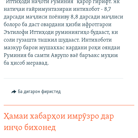
“Иттиҳоди наҷоти Руминия” қарор гирифт. Як
натиҷаи ғайримунтазираи интихобот - 8,7
дарсади маҷлиси поёниву 8,8 дарсади маҷлиси
болоро ба даст овардани ҳизби ифротгарои
Эътилофи Иттиҳоди руминиягиҳо будааст, ки
соли гузашта ташкил шудааст. Интихоботи
мазкур барои мушаххас кардани роҳи ояндаи
Руминия ба самти Аврупо ваё баръакс муҳим
ба ҳисоб меравад.
Ба дигарон фиристед
Ҳамаи хабарҳои имрӯзро дар
инҷо бихонед