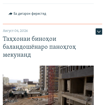
Ба дигарон фиристед
Август 06, 2026
Таҳхонаи биноҳои
баландошёнаро паноҳгоҳ
мекунанд