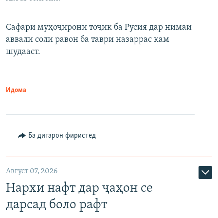
Сафари муҳоҷирони тоҷик ба Русия дар нимаи
аввали соли равон ба таври назаррас кам
шудааст.
Идома
Ба дигарон фиристед
Август 07, 2026
Нархи нафт дар ҷаҳон се
дарсад боло рафт