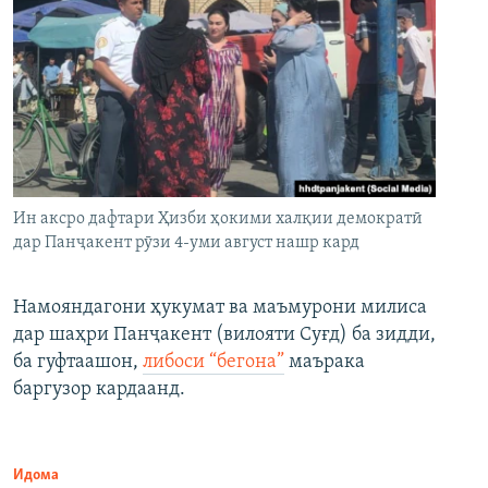
Ин аксро дафтари Ҳизби ҳокими халқии демократӣ
дар Панҷакент рӯзи 4-уми август нашр кард
Намояндагони ҳукумат ва маъмурони милиса
дар шаҳри Панҷакент (вилояти Суғд) ба зидди,
ба гуфтаашон,
либоси “бегона”
маърака
баргузор кардаанд.
Идома