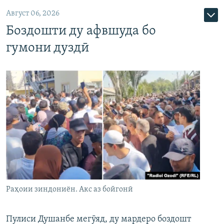
Август 06, 2026
Боздошти ду афвшуда бо
гумони дуздӣ
Раҳоии зиндониён. Акс аз бойгонӣ
Пулиси Душанбе мегӯяд, ду мардеро боздошт