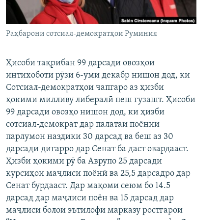
ГУЗОРИШҲОИ РАДИОӢ
Русский
Раҳбарони сотсиал-демократҳои Руминия
ПАЙГИРӢ КУНЕД
Ҳисоби тақрибан 99 дарсади овозҳои
интихоботи рӯзи 6-уми декабр нишон дод, ки
Сотсиал-демократҳои чапгаро аз ҳизби
ҳокими милливу либералӣ пеш гузашт. Ҳисоби
Ҳамаи сомонаҳои RFE/RL
99 дарсади овозҳо нишон дод, ки ҳизби
сотсиал-демократ дар палатаи поёнии
парлумон наздики 30 дарсад ва беш аз 30
дарсади дигарро дар Сенат ба даст овардааст.
Ҳизби ҳокими рӯ ба Аврупо 25 дарсади
курсиҳои маҷлиси поёнӣ ва 25,5 дарсадро дар
Сенат бурдааст. Дар мақоми сеюм бо 14.5
дарсад дар маҷлиси поён ва 15 дарсад дар
маҷлиси болоӣ эътилофи марказу ростгарои