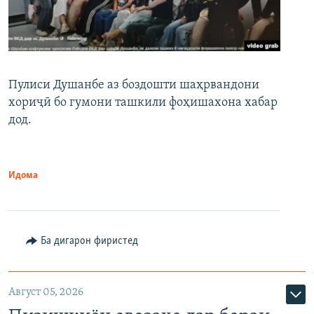
Пулиси Душанбе аз боздошти шаҳрвандони
хориҷӣ бо гумони ташкили фоҳишахона хабар
дод.
Идома
Ба дигарон фиристед
Август 05, 2026