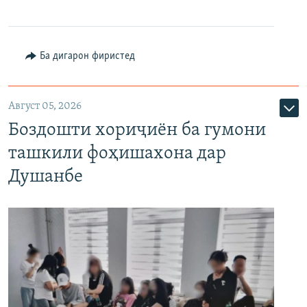
Ба дигарон фиристед
Август 05, 2026
Боздошти хориҷиён ба гумони
ташкили фоҳишахона дар
Душанбе