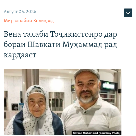
Август 05, 2026
Мирзонабии Холиқзод
Вена талаби Тоҷикистонро дар
бораи Шавкати Муҳаммад рад
кардааст