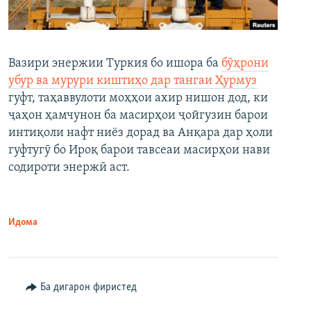
Вазири энержии Туркия бо ишора ба
бӯҳрони
убур ва мурури киштиҳо дар тангаи Ҳурмуз
гуфт, таҳаввулоти моҳҳои ахир нишон дод, ки
ҷаҳон ҳамчунон ба масирҳои ҷойгузин барои
интиқоли нафт ниёз дорад ва Анқара дар ҳоли
гуфтугӯ бо Ироқ барои тавсеаи масирҳои нави
содироти энержӣ аст.
Идома
Ба дигарон фиристед