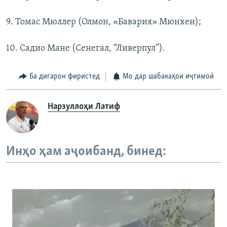
9. Томас Мюллер (Олмон, «Бавария» Мюнхен);
10. Садио Мане (Сенегал, “Ливерпул”).
Ба дигарон фиристед
Мо дар шабакаҳои иҷтимоӣ
Нарзуллоҳи Латиф
Инҳо ҳам аҷоибанд, бинед: