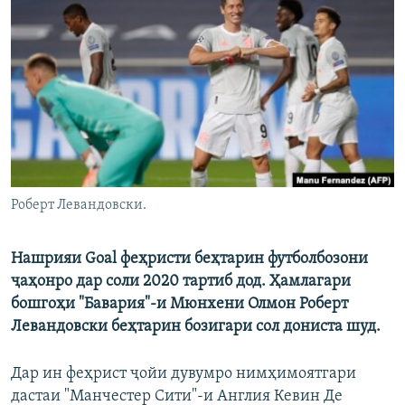
ГУЗОРИШҲОИ РАДИОӢ
Русский
ПАЙГИРӢ КУНЕД
Ҳамаи сомонаҳои RFE/RL
Роберт Левандовски.
Нашрияи Goal
феҳристи
беҳтарин футболбозони
ҷаҳонро дар соли 2020
тартиб дод.
Ҳамлагари
бошгоҳи "Бавария"
-и Мюнхени Олмон
Роберт
Левандовски беҳтарин бозигари сол дониста шуд.
Дар ин феҳрист ҷойи дувумро нимҳимоятгари
дастаи "Манчестер Сити"-и Англия Кевин Де