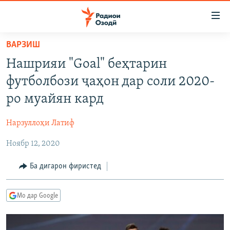
Пайвандҳои
дастрасӣ
Ҷаҳиш
ВАРЗИШ
ба
ГӮШАҲО
Нашрияи "Goal" беҳтарин
мояи
ГАПИ ОЗОД
СИЁСАТ
аслӣ
футболбози ҷаҳон дар соли 2020-
РӮЗГОРИ МУҲОҶИР
Ҷаҳиш
ИҚТИСОД
ро муайян кард
ба
САЛОМ, ХОҲАР
ҶОМЕА
феҳристи
Нарзуллоҳи Латиф
ТАҲҚИҚОТ
ҚАЗИЯИ "КРОКУС"
аслӣ
Ҷаҳиш
Ноябр 12, 2020
ҶАНГ ДАР УКРАИНА
ОСИЁИ МАРКАЗӢ
ба
НАЗАРИ МАРДУМ
ФАРҲАНГ
Ба дигарон фиристед
ҷустор
ЧАНДРАСОНАӢ
МЕҲМОНИ ОЗОДӢ
БЛОГИСТОН
Мо дар Google
РӮЙХАТҲО
ВАРЗИШ
ОЗОДӢ ОНЛАЙН
ВИДЕО
КИТОБҲОИ ОЗОДӢ
НИГОРИСТОН