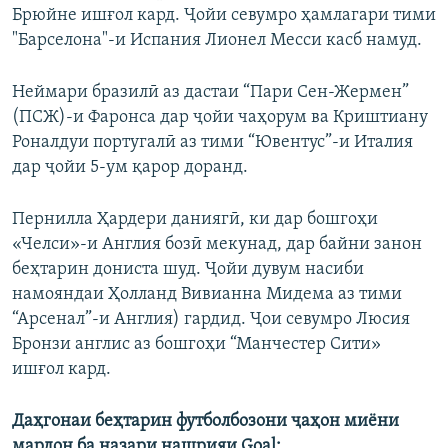
Брюйне ишғол кард. Ҷойи севумро ҳамлагари тими
"Барселона"-и Испания Лионел Месси касб намуд.
Неймари бразилӣ аз дастаи “Пари Сен-Жермен”
(ПСЖ)-и Фаронса дар ҷойи чаҳорум ва Криштиану
Роналдуи португалӣ аз тими “Ювентус”-и Италия
дар ҷойи 5-ум қарор доранд.
Пернилла Ҳардери даниягӣ, ки дар бошгоҳи
«Челси»-и Англия бозӣ мекунад, дар байни занон
беҳтарин дониста шуд. Ҷойи дувум насиби
намояндаи Ҳолланд Вивианна Мидема аз тими
“Арсенал”-и Англия) гардид. Ҷои севумро Люсия
Бронзи англис аз бошгоҳи “Манчестер Сити»
ишғол кард.
Даҳгонаи беҳтарин футболбозони ҷаҳон миёни
мардон ба назари нашрияи
Goal
: