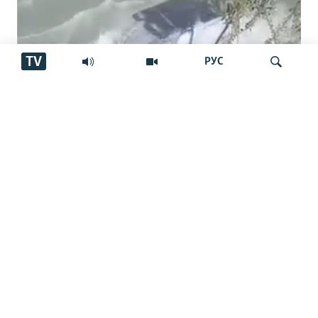
TV
РУС
Шарҳи мақомот дар бораи афтидани
Ҷустуҷӯ
мошин ба дарёи Варзоб