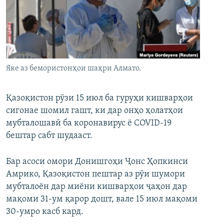
ГУЗОРИШҲОИ РАДИОӢ
Русский
ПАЙГИРӢ КУНЕД
Яке аз бемористонҳои шаҳри Алмато.
Қазоқистон рӯзи 15 июл ба гуруҳи кишварҳои
сигонае шомил гашт, ки дар онҳо ҳолатҳои
Ҳамаи сомонаҳои RFE/RL
мубталошавӣ ба коронавирус ё COVID-19
бештар сабт шудааст.
Бар асоси омори Донишгоҳи Ҷонс Ҳопкинси
Амрико, Қазоқистон пештар аз рӯи шумори
мубталоён дар миёни кишварҳои ҷаҳон дар
мақоми 31-ум қарор дошт, вале 15 июл мақоми
30-умро касб кард.