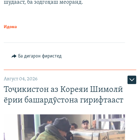
шудааст, ба зодгоҳаш меоранд.
Идома
Ба дигарон фиристед
Август 04, 2026
Тоҷикистон аз Кореяи Шимолӣ
ёрии башардӯстона гирифтааст