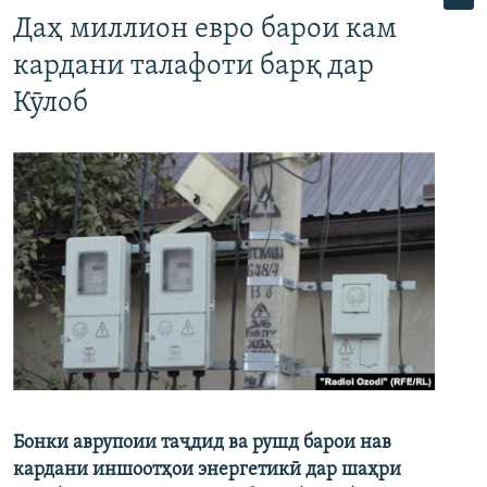
Даҳ миллион евро барои кам
кардани талафоти барқ дар
Кӯлоб
Бонки аврупоии таҷдид ва рушд барои нав
кардани иншоотҳои энергетикӣ дар шаҳри