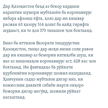
Дар Қазоқистон баъд аз бекор кардани
карантин шумори мубталоён ба коронавирус
якбора афзоиш ёфта, ҳоло дар ин кишвар
расман 63 ҳазору 514 ҳолат ба қайд гирифта
шудааст, ки то ҳол 375 танашон ҷон бохтаанд.
Бино ба иттилои Вазорати тандурустии
Қазоқистон, танҳо дар моҳи июни соли равон
дар ин кишвар аз бемории илтиҳоби шуш, ки
яке аз нишонаҳои коронавирус аст, 628 кас ҷон
бохтаанд. Ин фавтидаҳо ба рӯйхати
қурбониёни коронавирус шомил нашудаанд.
Ҳамчунин садҳо мубталои дигар низ, ки
комиссияи давлатӣ сабаби марги онҳоро
бемории дигар мегӯяд, шомили рӯйхат
нагаштанд.