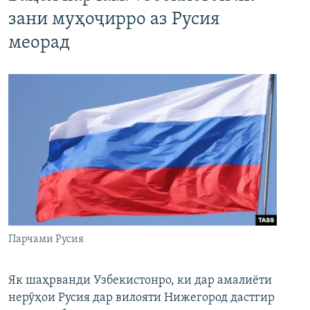
зани муҳоҷирро аз Русия
меорад
Парчами Русия
Як шаҳрванди Узбекистонро, ки дар амалиёти
нерӯҳои Русия дар вилояти Нижегород дастгир