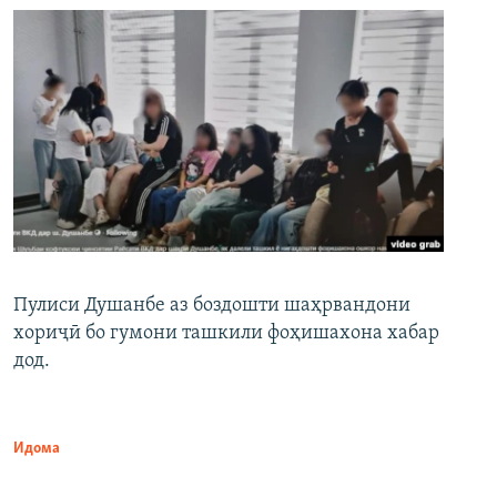
Пулиси Душанбе аз боздошти шаҳрвандони
хориҷӣ бо гумони ташкили фоҳишахона хабар
дод.
Идома