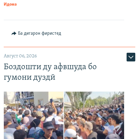
Идома
Ба дигарон фиристед
Август 06, 2026
Боздошти ду афвшуда бо
гумони дуздӣ