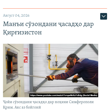
Август 04, 2026
Манъи сӯзондани ҷасадҳо дар
Қирғизистон
Ҷойи сӯзондани ҷасадҳо дар ноҳияи Симферополи
Қрим. Акс аз бойгонӣ