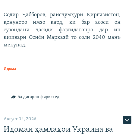
Содир Ҷабборов, раисҷумҳури Қирғизистон,
қонунеро имзо кард, ки бар асоси он
сӯзондани ҷасади фавтидагонро дар ин
кишвари Осиёи Марказӣ то соли 2040 манъ
мекунад.
Идома
Ба дигарон фиристед
Август 04, 2026
Идомаи ҳамлаҳои Украина ва