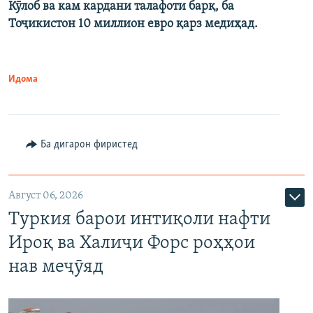
Кӯлоб ва кам кардани талафоти барқ, ба
Тоҷикистон 10 миллион евро қарз медиҳад.
Идома
Ба дигарон фиристед
Август 06, 2026
Туркия барои интиқоли нафти
Ироқ ва Халиҷи Форс роҳҳои
нав меҷӯяд