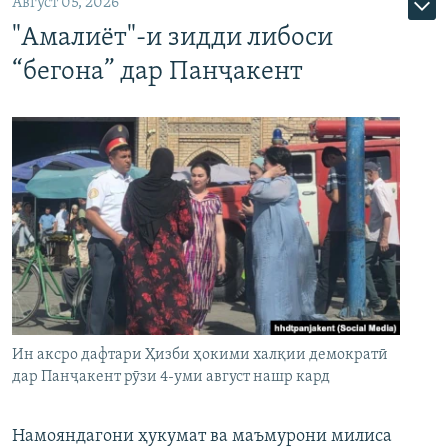
Август 05, 2026
"Амалиёт"-и зидди либоси
“бегона” дар Панҷакент
Ин аксро дафтари Ҳизби ҳокими халқии демократӣ
дар Панҷакент рӯзи 4-уми август нашр кард
Намояндагони ҳукумат ва маъмурони милиса