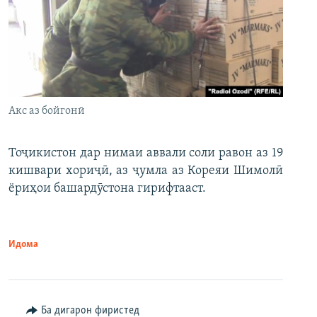
Акс аз бойгонӣ
Тоҷикистон дар нимаи аввали соли равон аз 19
кишвари хориҷӣ, аз ҷумла аз Кореяи Шимолӣ
ёриҳои башардӯстона гирифтааст.
Идома
Ба дигарон фиристед