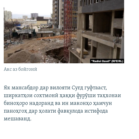
Акс аз бойгонӣ
Як мансабдор дар вилояти Суғд гуфтааст,
ширкатҳои сохтмонӣ ҳаққи фурӯши таҳхонаи
биноҳоро надоранд ва ин маконҳо ҳамчун
паноҳгоҳ дар ҳолати фавқулода истифода
мешаванд.