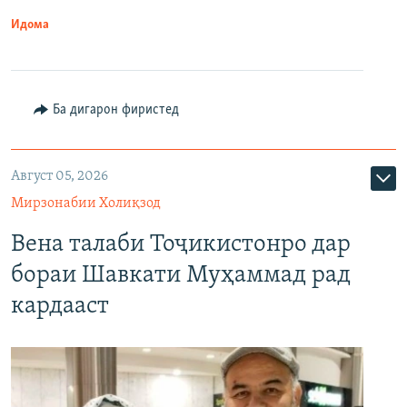
Идома
Ба дигарон фиристед
Август 05, 2026
Мирзонабии Холиқзод
Вена талаби Тоҷикистонро дар
бораи Шавкати Муҳаммад рад
кардааст