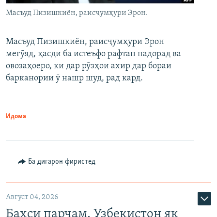
Масъуд Пизишкиён, раисҷумҳури Эрон.
Масъуд Пизишкиён, раисҷумҳури Эрон
мегӯяд, қасди ба истеъфо рафтан надорад ва
овозаҳоеро, ки дар рӯзҳои ахир дар бораи
барканории ӯ нашр шуд, рад кард.
Идома
Ба дигарон фиристед
Август 04, 2026
Баҳси парчам. Узбекистон як