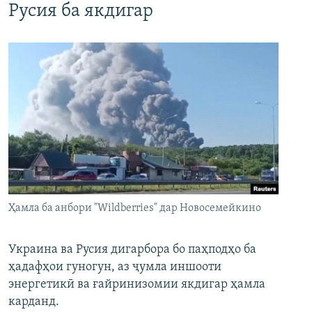
Русия ба якдигар
Ҳамла ба анбори "Wildberries" дар Новосемейкино
Украина ва Русия дигарбора бо паҳподҳо ба
ҳадафҳои гуногун, аз ҷумла иншооти
энергетикӣ ва ғайринизомии якдигар ҳамла
карданд.