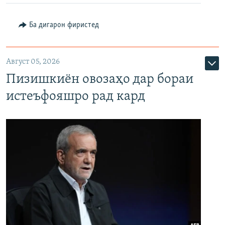
Ба дигарон фиристед
Август 05, 2026
Пизишкиён овозаҳо дар бораи
истеъфояшро рад кард