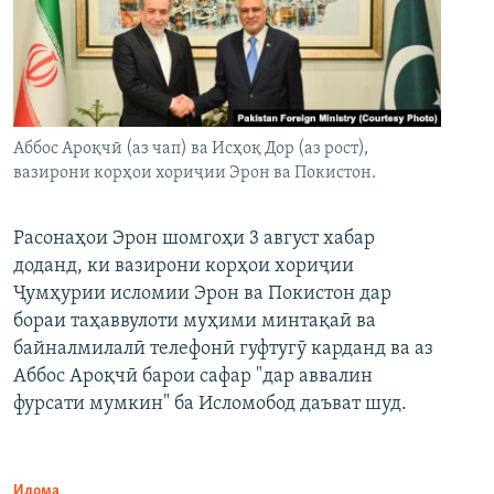
Аббос Ароқчӣ (аз чап) ва Исҳоқ Дор (аз рост),
вазирони корҳои хориҷии Эрон ва Покистон.
Расонаҳои Эрон шомгоҳи 3 август хабар
доданд, ки вазирони корҳои хориҷии
Ҷумҳурии исломии Эрон ва Покистон дар
бораи таҳаввулоти муҳими минтақаӣ ва
байналмилалӣ телефонӣ гуфтугӯ карданд ва аз
Аббос Ароқчӣ барои сафар "дар аввалин
фурсати мумкин" ба Исломобод даъват шуд.
Идома