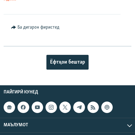
Ба дигарон фиристед
Ёфтҳои бештар
ПАЙГИРӢ КУНЕД
МАЪЛУМОТ