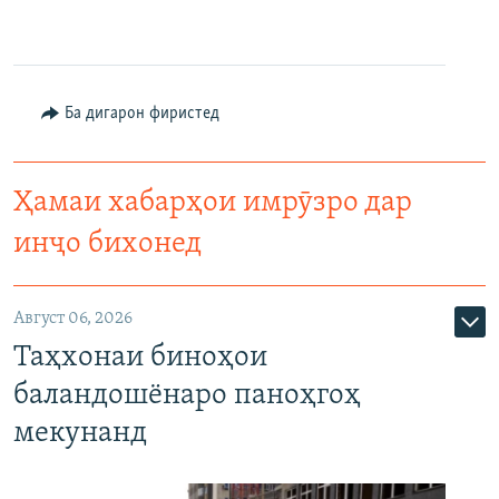
Ба дигарон фиристед
Ҳамаи хабарҳои имрӯзро дар
инҷо бихонед
Август 06, 2026
Таҳхонаи биноҳои
баландошёнаро паноҳгоҳ
мекунанд