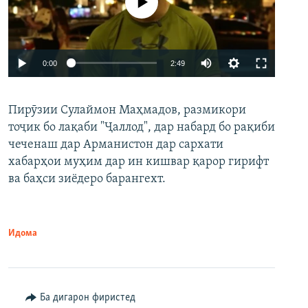
Феълан кор намекунад
Auto
0:00
2:49
240p
Пирӯзии Сулаймон Маҳмадов, размикори
360p
тоҷик бо лақаби "Ҷаллод", дар набард бо рақиби
480p
Auto
240p
360p
480p
чеченаш дар Арманистон дар сархати
720p
хабарҳои муҳим дар ин кишвар қарор гирифт
720p
1080p
ва баҳси зиёдеро барангехт.
1080p
Идома
Ба дигарон фиристед