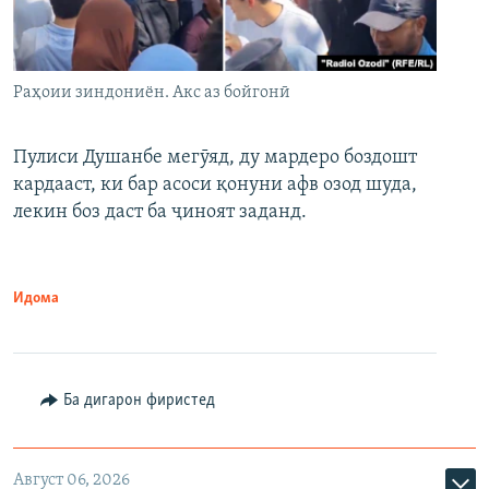
Раҳоии зиндониён. Акс аз бойгонӣ
Пулиси Душанбе мегӯяд, ду мардеро боздошт
кардааст, ки бар асоси қонуни афв озод шуда,
лекин боз даст ба ҷиноят заданд.
Идома
Ба дигарон фиристед
Август 06, 2026