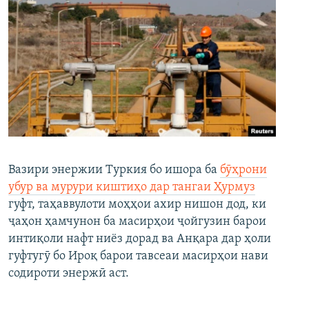
Вазири энержии Туркия бо ишора ба
бӯҳрони
убур ва мурури киштиҳо дар тангаи Ҳурмуз
гуфт, таҳаввулоти моҳҳои ахир нишон дод, ки
ҷаҳон ҳамчунон ба масирҳои ҷойгузин барои
интиқоли нафт ниёз дорад ва Анқара дар ҳоли
гуфтугӯ бо Ироқ барои тавсеаи масирҳои нави
содироти энержӣ аст.