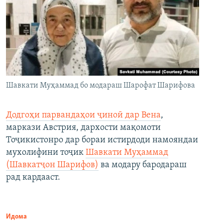
Шавкати Муҳаммад бо модараш Шарофат Шарифова
Додгоҳи парвандаҳои ҷиноӣ дар Вена
,
маркази Австрия, дархости мақомоти
Тоҷикистонро дар бораи истирдоди намояндаи
мухолифини тоҷик
Шавкати Муҳаммад
(Шавкатҷон Шарифов)
ва модару бародараш
рад кардааст.
Идома