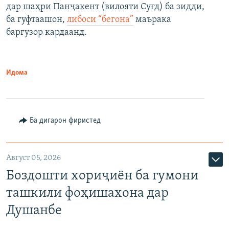
дар шаҳри Панҷакент (вилояти Суғд) ба зидди,
ба гуфтаашон,
либоси “бегона”
маърака
баргузор кардаанд.
Идома
Ба дигарон фиристед
Август 05, 2026
Боздошти хориҷиён ба гумони
ташкили фоҳишахона дар
Душанбе