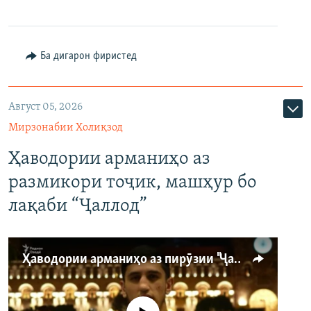
Ба дигарон фиристед
Август 05, 2026
Мирзонабии Холиқзод
Ҳаводории арманиҳо аз
размикори тоҷик, машҳур бо
лақаби “Ҷаллод”
Ҳаводории арманиҳо аз пирӯзии "Ҷаллод"-и тоҷик