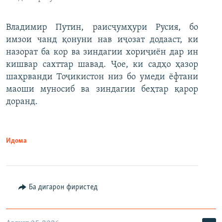
Владимир Путин, раисҷумҳури Русия, бо
имзои чанд қонуни нав иҷозат додааст, ки
назорат ба кор ва зиндагии хориҷиён дар ин
кишвар сахттар шавад. Ҷое, ки садҳо ҳазор
шаҳрванди Тоҷикистон низ бо умеди ёфтани
маоши муносиб ва зиндагии беҳтар қарор
доранд.
Идома
Ба дигарон фиристед