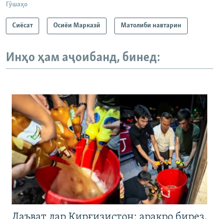
Гӯшаҳо
Сиёсат
Осиёи Марказӣ
Матолиби навтарин
Инҳо ҳам аҷоибанд, бинед:
Даъват дар Қирғизистон: арақро бирез,