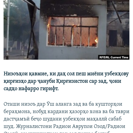
ГУЗОРИШҲОИ РАДИОӢ
Русский
ПАЙГИРӢ КУНЕД
Ҳамаи сомонаҳои RFE/RL
Низоъҳои қавмие, ки даҳ сол пеш миёни узбекҳову
қирғизҳо дар ҷануби Қирғизистон сар зад, ҷони
садҳо нафарро гирифт.
Оташи низоъ дар Ӯш аланга зад ва ба кушторҳои
бераҳмона, нобуд кардани ҳазорҳо хона ва ба таври
дастҷамъӣ беҷо шудани узбекҳои маҳаллӣ сабаб
шуд. Журналистони Радиои Аврупои Озод/Радиои