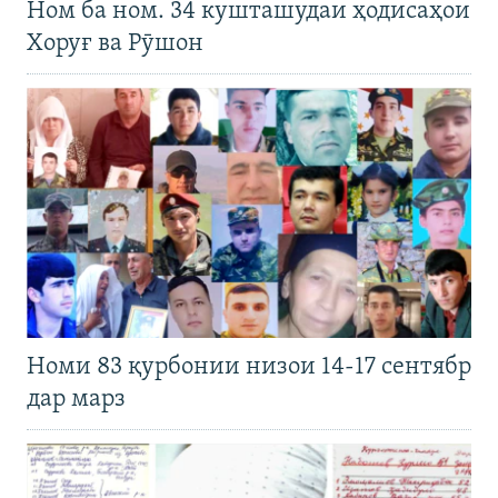
Ном ба ном. 34 кушташудаи ҳодисаҳои
Хоруғ ва Рӯшон
Номи 83 қурбонии низои 14-17 сентябр
дар марз