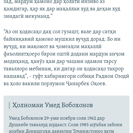
зад, мардум ҳамоно дар ҳолати инзиво аз
ҳамдигар, ҳар як дар маҳаллаи худ ва деҳаи худ
зиндагӣ мекунанд.”
“Аз он ҳодисаҳо даҳ сол гузашт, вале дар сатҳи
байниқавмӣ ҳамоно мушкил вуҷуд дорад. Бо ин
вуҷуд, ки мақомот ва ҷомеаҳои маҳаллӣ
фаъолиятҳоеро барои оштӣ додани мардум анҷом
медиҳанд, ҳанӯз ҳам дар чашми одамон тарсу
таваллоро мебинам, ки дигар он ҳодисаҳо такрор
нашавад”, - гуфт хабарнигори собиқи Радиои Озодӣ
ва ҳоло вакили порлумон Ҷанарбек Оқоев.
Ҳолномаи Умед Бобохонов
Умед Бобохонов 29-уми ноябри соли 1962 дар
Душанбе таваллуд шудааст. Соли 1985 шӯъбаи забони
арабии Донишгоҳи давлатии Тоҷикистонро хатм