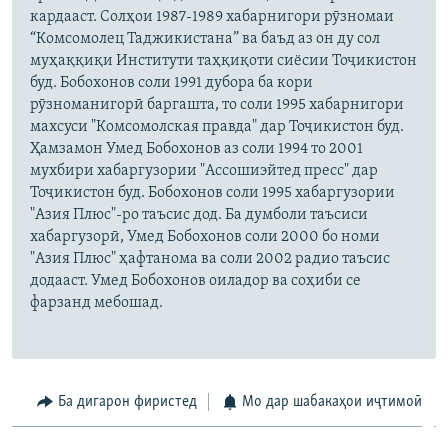
кардааст. Солҳои 1987-1989 хабарнигори рӯзномаи
“Комсомолец Таджикистана” ва баъд аз он ду сол
муҳаққиқи Институти таҳқиқоти сиёсии Тоҷикистон
буд. Бобохонов соли 1991 дубора ба кори
рӯзноманигорӣ баргашта, то соли 1995 хабарнигори
махсуси "Комсомолская правда" дар Тоҷикистон буд.
Ҳамзамон Умед Бобохонов аз соли 1994 то 2001
мухбири хабаргузории "Ассошиэйтед пресс" дар
Тоҷикистон буд. Бобохонов соли 1995 хабаргузории
"Азия Плюс"-ро таъсис дод. Ба думболи таъсиси
хабаргузорӣ, Умед Бобохонов соли 2000 бо номи
"Азия Плюс" ҳафтанома ва соли 2002 радио таъсис
додааст. Умед Бобохонов оиладор ва соҳиби се
фарзанд мебошад.
Ба дигарон фиристед
Мо дар шабакаҳои иҷтимоӣ