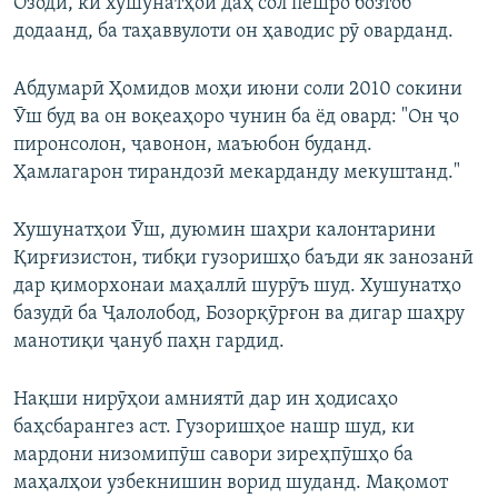
Озодӣ, ки хушунатҳои даҳ сол пешро бозтоб
додаанд, ба таҳаввулоти он ҳаводис рӯ оварданд.
Абдумарӣ Ҳомидов моҳи июни соли 2010 сокини
Ӯш буд ва он воқеаҳоро чунин ба ёд овард: "Он ҷо
пиронсолон, ҷавонон, маъюбон буданд.
Ҳамлагарон тирандозӣ мекарданду мекуштанд."
Хушунатҳои Ӯш, дуюмин шаҳри калонтарини
Қирғизистон, тибқи гузоришҳо баъди як занозанӣ
дар қиморхонаи маҳаллӣ шурӯъ шуд. Хушунатҳо
базудӣ ба Ҷалолобод, Бозорқӯрғон ва дигар шаҳру
манотиқи ҷануб паҳн гардид.
Нақши нирӯҳои амниятӣ дар ин ҳодисаҳо
баҳсбарангез аст. Гузоришҳое нашр шуд, ки
мардони низомипӯш савори зиреҳпӯшҳо ба
маҳалҳои узбекнишин ворид шуданд. Мақомот