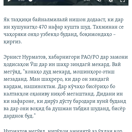
270p
Як таҳқиқи байналмилалӣ нишон додааст, ки дар
360p
ин хушунатҳо 470 нафар кушта шуд. Тахминан се
Auto
270p
360p
480p
480p
чаҳоряки онҳо узбекҳо буданд, боқимондаҳо –
1080p
қирғиз.
1080p
Эрнист Нурматов, хабарнигори РАО/РО дар замони
ҳодисаҳои Ӯш дар ин шаҳр зиндагӣ мекард. Вай
мегӯяд, "хонаҳо дуд мекард, мошинҳоро оташ
мезаданд. Ман шаҳреро, ки дар он зиндагӣ
кардам, нашинохтам. Дар кӯчаҳо бисёриҳо бо
калтакҳои оҳаниву ниқоб мегаштанд. Дидани ин
ки нафароне, ки дирӯз дӯсту бародари хунӣ буданд
ва дар они воҳид ба душман табдил шуданд, бисёр
дарднок буд."
Нурматов мегӯяд, нирӯҳои амниятӣ аз ӯҳдаи кор