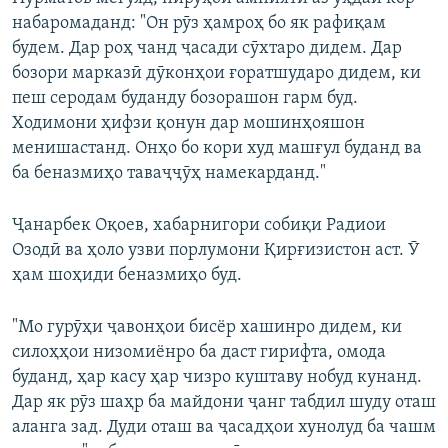
набаромаданд: "Он рӯз ҳамроҳ бо як рафиқам
будем. Дар роҳ чанд ҷасади сӯхтаро дидем. Дар
бозори марказӣ дӯконҳои ғоратшударо дидем, ки
пеш серодам буданду бозорашон гарм буд.
Ходимони ҳифзи қонун дар мошинҳояшон
менишастанд. Онҳо бо кори худ машғул буданд ва
ба беназмиҳо таваҷҷӯҳ намекарданд."
Ҷанарбек Оқоев, хабарнигори собиқи Радиои
Озодӣ ва ҳоло узви порлумони Қирғизистон аст. Ӯ
ҳам шоҳиди беназмиҳо буд.
"Мо гурӯҳи ҷавонҳои бисёр хашинро дидем, ки
силоҳҳои низомиёнро ба даст гирифта, омода
буданд, ҳар касу ҳар чизро куштаву нобуд кунанд.
Дар як рӯз шаҳр ба майдони ҷанг табдил шуду оташ
аланга зад. Дуди оташ ва ҷасадҳои хунолуд ба чашм