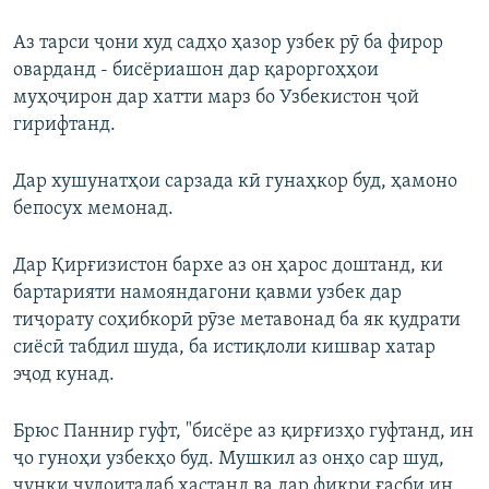
Аз тарси ҷони худ садҳо ҳазор узбек рӯ ба фирор
оварданд - бисёриашон дар қароргоҳҳои
муҳоҷирон дар хатти марз бо Узбекистон ҷой
гирифтанд.
Дар хушунатҳои сарзада кӣ гунаҳкор буд, ҳамоно
бепосух мемонад.
Дар Қирғизистон бархе аз он ҳарос доштанд, ки
бартарияти намояндагони қавми узбек дар
тиҷорату соҳибкорӣ рӯзе метавонад ба як қудрати
сиёсӣ табдил шуда, ба истиқлоли кишвар хатар
эҷод кунад.
Брюс Паннир гуфт, "бисёре аз қирғизҳо гуфтанд, ин
ҷо гуноҳи узбекҳо буд. Мушкил аз онҳо сар шуд,
чунки ҷудоиталаб ҳастанд ва дар фикри ғасби ин