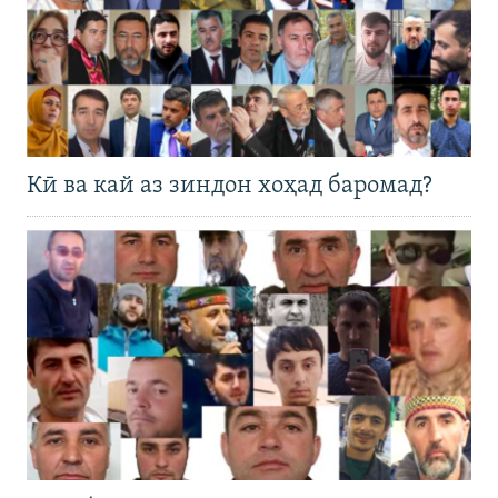
Кӣ ва кай аз зиндон хоҳад баромад?