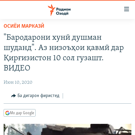
Пайвандҳои
дастрасӣ
Ҷаҳиш
ОСИЁИ МАРКАЗӢ
ба
ГӮШАҲО
"Бародарони хунӣ душман
мояи
ГАПИ ОЗОД
СИЁСАТ
аслӣ
шуданд". Аз низоъҳои қавмӣ дар
РӮЗГОРИ МУҲОҶИР
Ҷаҳиш
ИҚТИСОД
Қирғизистон 10 сол гузашт.
ба
САЛОМ, ХОҲАР
ҶОМЕА
ВИДЕО
феҳристи
ТАҲҚИҚОТ
ҚАЗИЯИ "КРОКУС"
аслӣ
Июн 10, 2020
Ҷаҳиш
ҶАНГ ДАР УКРАИНА
ОСИЁИ МАРКАЗӢ
ба
Ба дигарон фиристед
НАЗАРИ МАРДУМ
ФАРҲАНГ
ҷустор
ЧАНДРАСОНАӢ
МЕҲМОНИ ОЗОДӢ
БЛОГИСТОН
Мо дар Google
РӮЙХАТҲО
ВАРЗИШ
ОЗОДӢ ОНЛАЙН
ВИДЕО
КИТОБҲОИ ОЗОДӢ
НИГОРИСТОН