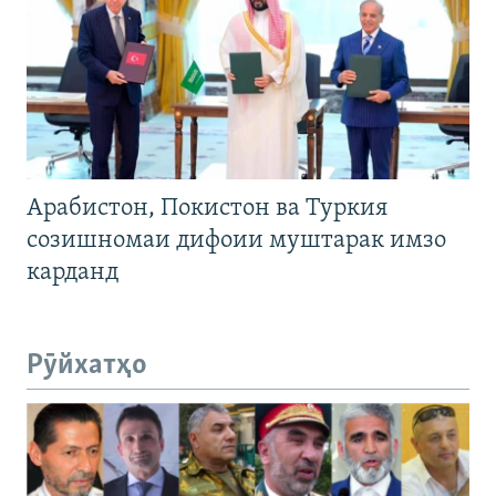
Арабистон, Покистон ва Туркия
созишномаи дифоии муштарак имзо
карданд
Рӯйхатҳо