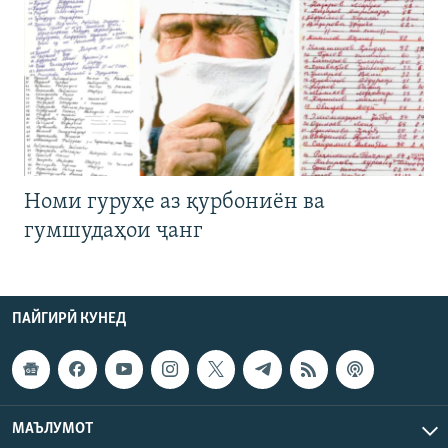
Номи гуруҳе аз қурбониён ва
гумшудаҳои ҷанг
ПАЙГИРӢ КУНЕД
МАЪЛУМОТ