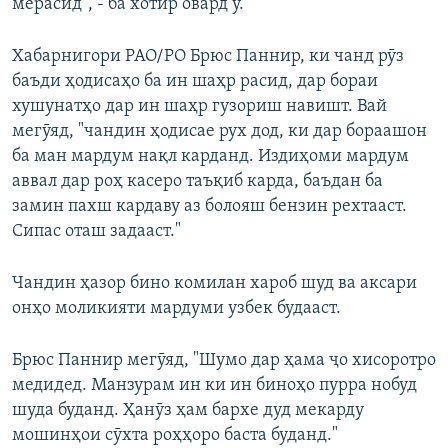
мерасид", - ба хотир овард ӯ.
Хабарнигори РАО/РО Брюс Паннир, ки чанд рӯз
баъди ҳодисаҳо ба ин шаҳр расид, дар бораи
хушунатҳо дар ин шаҳр гузориш навишт. Вай
мегӯяд, "чандин ҳодисае рух дод, ки дар бораашон
ба ман мардум нақл карданд. Издиҳоми мардум
аввал дар роҳ касеро таъқиб карда, баъдан ба
замин пахш кардаву аз болояш бензин рехтааст.
Сипас оташ задааст."
Чандин ҳазор бино комилан хароб шуд ва аксари
онҳо моликияти мардуми узбек будааст.
Брюс Паннир мегӯяд, "Шумо дар ҳама ҷо хисоротро
медидед. Манзурам ин ки ин биноҳо пурра нобуд
шуда буданд. Ҳанӯз ҳам бархе дуд мекарду
мошинҳои сӯхта роҳҳоро баста буданд."