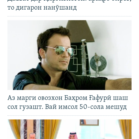
то дигарон нанӯшанд
Аз марги овозхон Баҳром Ғафурӣ шаш
сол гузашт. Вай имсол 50-сола мешуд