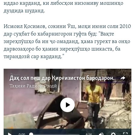
иддао карданд, ки либосҳои низомиву мошинҳо
дуздида шуданд.
Исмоил Қосимов, сокини Ӯш, моҳи июни соли 2010
дар суҳбат бо хабарнигорон гуфта буд: "Вақте
зиреҳпӯшҳо ба ин ҷо омаданд, ҳама гурехт ва онҳо
дарвозаҳоро бо ҳамин зиреҳпӯшҳо шикаста, ба
тирандозӣ сар карданд."
Даҳ сол пеш дар Қирғизистон бародарони хунӣ душман шуданд
Таҳияи
Радиои Озодӣ
Феълан кор намекунад
Auto
0:00
4:16