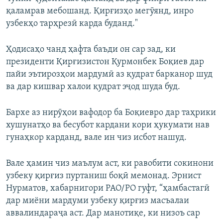
қаламрав мебошанд. Қирғизҳо мегӯянд, инро
узбекҳо тарҳрезӣ карда буданд."
Ҳодисаҳо чанд ҳафта баъди он сар зад, ки
президенти Қирғизистон Қурмонбек Боқиев дар
пайи эътирозҳои мардумӣ аз қудрат барканор шуд
ва дар кишвар халои қудрат эҷод шуда буд.
Бархе аз нирӯҳои вафодор ба Боқиевро дар таҳрики
хушунатҳо ва бесубот кардани кори ҳукумати нав
гунаҳкор карданд, вале ин чиз исбот нашуд.
Вале ҳамин чиз маълум аст, ки равобити сокинони
узбеку қирғиз пуртаниш боқӣ мемонад. Эрнист
Нурматов, хабарнигори РАО/РО гуфт, “ҳамбастагӣ
дар миёни мардуми узбеку қирғиз масъалаи
аввалиндараҷа аст. Дар манотиқе, ки низоъ сар