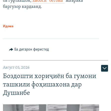
ба гуфтаашон,
либоси “бегона”
маърака
баргузор кардаанд.
Идома
Ба дигарон фиристед
Август 05, 2026
Боздошти хориҷиён ба гумони
ташкили фоҳишахона дар
Душанбе