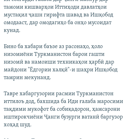
тамоми кишварҳои Иттиҳоди давлатҳои
мустақил ҷашн гирифта шавад ва Ишқобод
омодааст, дар омодагиҳо ба онҳо мусоидат
кунад.
Бино ба хабари баъзе аз расонаҳо, ҳоло
низомиёни Туркманистон барои гашти
низомӣ ва намоиши техникаҳои ҳарбӣ дар
майдони "Ёдгории халқӣ"-и шаҳри Ишқобод
тамрин мекунанд.
Тавре хабаргузории расмии Туркманистон
иттилоъ дод, бахшида ба Иди ғалаба маросими
тақдими мукофот ба собиқадорон, ҳамсарони
иштирокчиёни Ҷанги бузурги ватанӣ баргузор
хоҳад шуд.