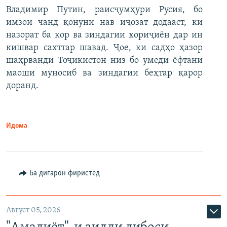
Владимир Путин, раисҷумҳури Русия, бо
имзои чанд қонуни нав иҷозат додааст, ки
назорат ба кор ва зиндагии хориҷиён дар ин
кишвар сахттар шавад. Ҷое, ки садҳо ҳазор
шаҳрванди Тоҷикистон низ бо умеди ёфтани
маоши муносиб ва зиндагии беҳтар қарор
доранд.
Идома
Ба дигарон фиристед
Август 05, 2026