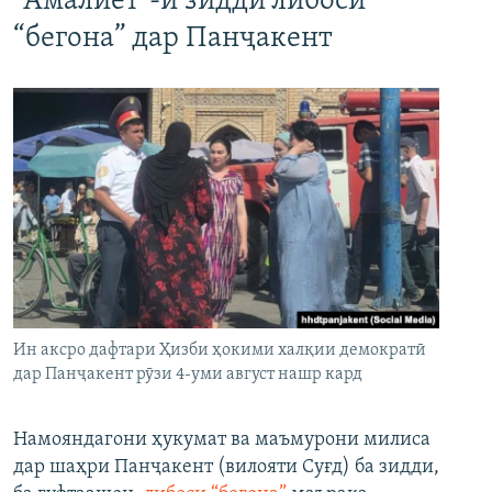
"Амалиёт"-и зидди либоси
“бегона” дар Панҷакент
Ин аксро дафтари Ҳизби ҳокими халқии демократӣ
дар Панҷакент рӯзи 4-уми август нашр кард
Намояндагони ҳукумат ва маъмурони милиса
дар шаҳри Панҷакент (вилояти Суғд) ба зидди,