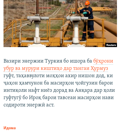
Вазири энержии Туркия бо ишора ба
бӯҳрони
убур ва мурури киштиҳо дар тангаи Ҳурмуз
гуфт, таҳаввулоти моҳҳои ахир нишон дод, ки
ҷаҳон ҳамчунон ба масирҳои ҷойгузин барои
интиқоли нафт ниёз дорад ва Анқара дар ҳоли
гуфтугӯ бо Ироқ барои тавсеаи масирҳои нави
содироти энержӣ аст.
Идома