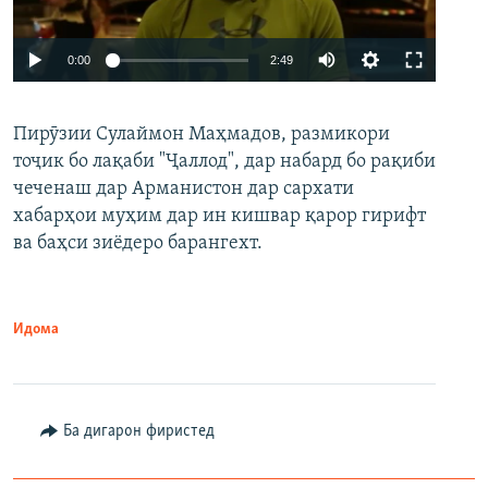
Auto
0:00
2:49
240p
Пирӯзии Сулаймон Маҳмадов, размикори
360p
тоҷик бо лақаби "Ҷаллод", дар набард бо рақиби
480p
Auto
240p
360p
480p
чеченаш дар Арманистон дар сархати
720p
хабарҳои муҳим дар ин кишвар қарор гирифт
720p
1080p
ва баҳси зиёдеро барангехт.
1080p
Идома
Ба дигарон фиристед