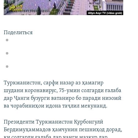
ГУЗОРИШҲОИ РАДИОӢ
Русский
ПАЙГИРӢ КУНЕД
Поделиться
Ҳамаи сомонаҳои RFE/RL
Туркманистон, сарфи назар аз ҳамагир
шудани коронавирус, 75-умин солгарди ғалаба
дар Ҷанги бузурги ватаниро бо паради низомӣ
ва чорабиниҳои идона таҷлил мекунанд.
Президенти Туркманистон Қурбонгулӣ
Бердимуҳаммадов ҳамчунин пешниҳод дорад,
ки солгарди ғалаба дар ҷанги мазкур дар