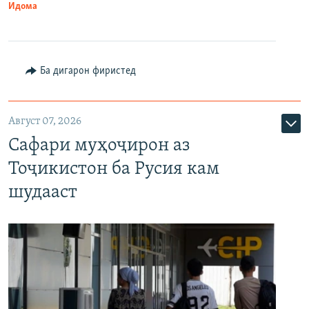
Идома
Ба дигарон фиристед
Август 07, 2026
Сафари муҳоҷирон аз
Тоҷикистон ба Русия кам
шудааст