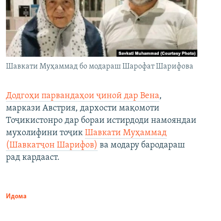
Шавкати Муҳаммад бо модараш Шарофат Шарифова
Додгоҳи парвандаҳои ҷиноӣ дар Вена
,
маркази Австрия, дархости мақомоти
Тоҷикистонро дар бораи истирдоди намояндаи
мухолифини тоҷик
Шавкати Муҳаммад
(Шавкатҷон Шарифов)
ва модару бародараш
рад кардааст.
Идома