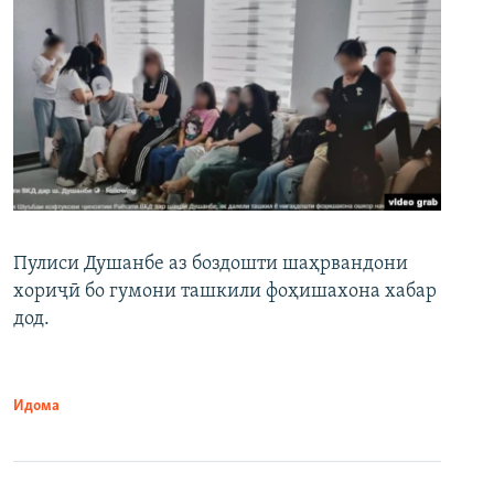
Пулиси Душанбе аз боздошти шаҳрвандони
хориҷӣ бо гумони ташкили фоҳишахона хабар
дод.
Идома