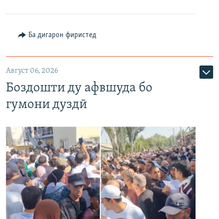
Ба дигарон фиристед
Август 06, 2026
Боздошти ду афвшуда бо
гумони дуздӣ