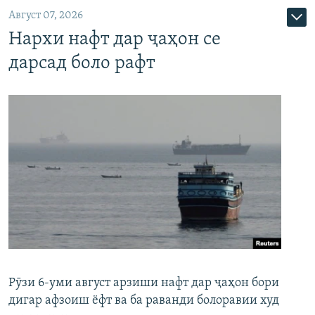
Август 07, 2026
Нархи нафт дар ҷаҳон се
дарсад боло рафт
Рӯзи 6-уми август арзиши нафт дар ҷаҳон бори
дигар афзоиш ёфт ва ба раванди болоравии худ