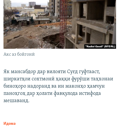
Акс аз бойгонӣ
Як мансабдор дар вилояти Суғд гуфтааст,
ширкатҳои сохтмонӣ ҳаққи фурӯши таҳхонаи
биноҳоро надоранд ва ин маконҳо ҳамчун
паноҳгоҳ дар ҳолати фавқулода истифода
мешаванд.
Идома