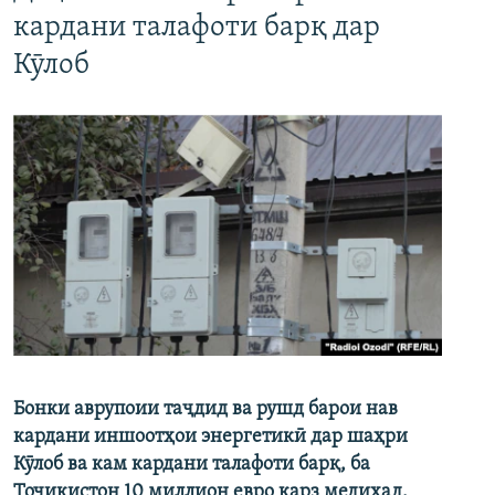
кардани талафоти барқ дар
Кӯлоб
Бонки аврупоии таҷдид ва рушд барои нав
кардани иншоотҳои энергетикӣ дар шаҳри
Кӯлоб ва кам кардани талафоти барқ, ба
Тоҷикистон 10 миллион евро қарз медиҳад.