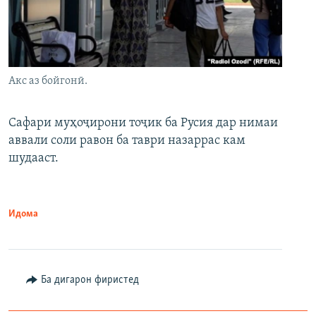
Акс аз бойгонӣ.
Сафари муҳоҷирони тоҷик ба Русия дар нимаи
аввали соли равон ба таври назаррас кам
шудааст.
Идома
Ба дигарон фиристед