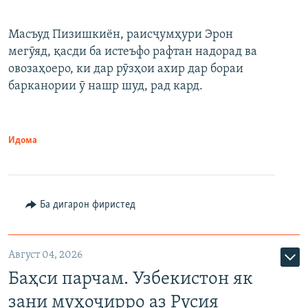
Масъуд Пизишкиён, раисҷумҳури Эрон
мегӯяд, қасди ба истеъфо рафтан надорад ва
овозаҳоеро, ки дар рӯзҳои ахир дар бораи
барканории ӯ нашр шуд, рад кард.
Идома
Ба дигарон фиристед
Август 04, 2026
Баҳси парчам. Узбекистон як
зани муҳоҷирро аз Русия