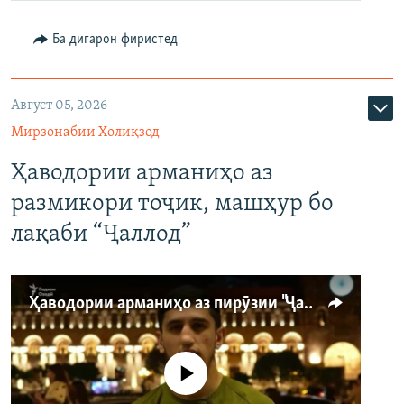
Ба дигарон фиристед
Август 05, 2026
Мирзонабии Холиқзод
Ҳаводории арманиҳо аз
размикори тоҷик, машҳур бо
лақаби “Ҷаллод”
Ҳаводории арманиҳо аз пирӯзии "Ҷаллод"-и тоҷик
Феълан кор намекунад