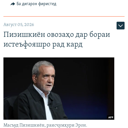
Ба дигарон фиристед
Август 05, 2026
Пизишкиён овозаҳо дар бораи
истеъфояшро рад кард
Масъуд Пизишкиён, раисҷумҳури Эрон.