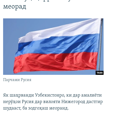
меорад
Парчами Русия
Як шаҳрванди Узбекистонро, ки дар амалиёти
нерӯҳои Русия дар вилояти Нижегород дастгир
шудааст, ба зодгоҳаш меоранд.