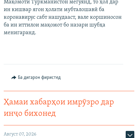
Мақомоти Туркманистон мегӯянд, то ҳол дар
ин кишвар ягон ҳолати мубталошавӣ ба
коронавирус сабт нашудааст, вале коршиносон
ба ин иттилои мақомот бо назари шубҳа
менигаранд.
Ба дигарон фиристед
Ҳамаи хабарҳои имрӯзро дар
инҷо бихонед
Август 07, 2026