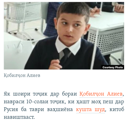
Қобилҷон Алиев
Як шоири тоҷик дар бораи
Қобилҷон Алиев
,
навраси 10-солаи тоҷик, ки ҳашт моҳ пеш дар
Русия ба таври ваҳшиёна
кушта шуд
, китоб
навиштааст.