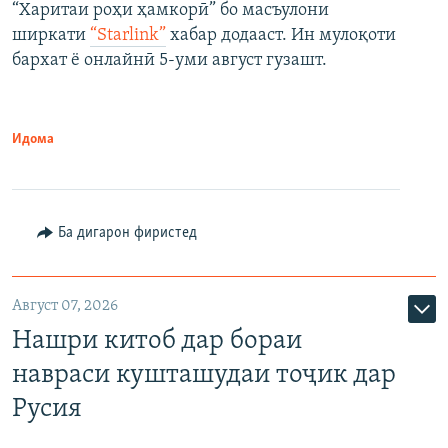
“Харитаи роҳи ҳамкорӣ” бо масъулони
ширкати
“Starlink”
хабар додааст. Ин мулоқоти
бархат ё онлайнӣ 5-уми август гузашт.
Идома
Ба дигарон фиристед
Август 07, 2026
Нашри китоб дар бораи
навраси кушташудаи тоҷик дар
Русия