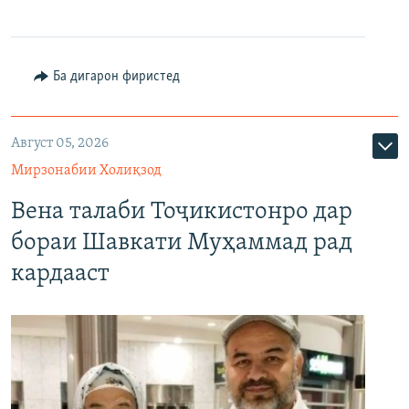
Ба дигарон фиристед
Август 05, 2026
Мирзонабии Холиқзод
Вена талаби Тоҷикистонро дар
бораи Шавкати Муҳаммад рад
кардааст