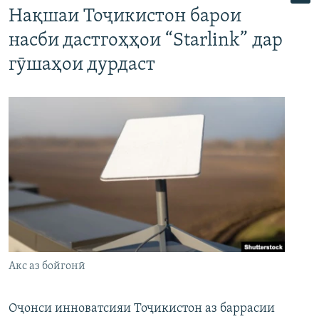
Нақшаи Тоҷикистон барои
насби дастгоҳҳои “Starlink” дар
гӯшаҳои дурдаст
Акс аз бойгонӣ
Оҷонси инноватсияи Тоҷикистон аз баррасии