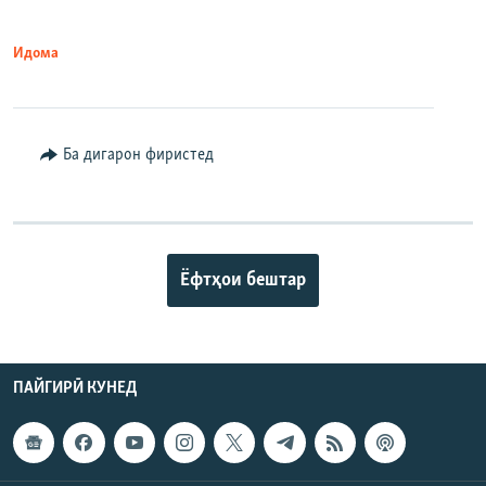
Идома
Ба дигарон фиристед
Ёфтҳои бештар
ПАЙГИРӢ КУНЕД