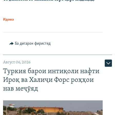
Идома
Ба дигарон фиристед
Август 06, 2026
Туркия барои интиқоли нафти
Ироқ ва Халиҷи Форс роҳҳои
нав меҷӯяд