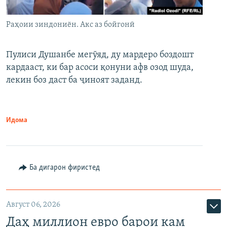
Раҳоии зиндониён. Акс аз бойгонӣ
Пулиси Душанбе мегӯяд, ду мардеро боздошт
кардааст, ки бар асоси қонуни афв озод шуда,
лекин боз даст ба ҷиноят заданд.
Идома
Ба дигарон фиристед
Август 06, 2026
Даҳ миллион евро барои кам