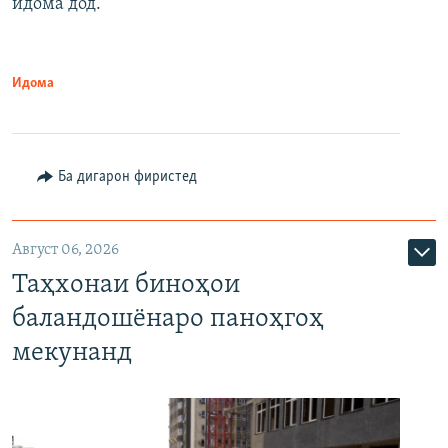
идома дод.
Идома
Ба дигарон фиристед
Август 06, 2026
Таҳхонаи биноҳои
баландошёнаро паноҳгоҳ
мекунанд