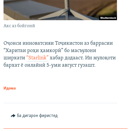
Акс аз бойгонӣ
Оҷонси инноватсияи Тоҷикистон аз баррасии
“Харитаи роҳи ҳамкорӣ” бо масъулони
ширкати
“Starlink”
хабар додааст. Ин мулоқоти
бархат ё онлайнӣ 5-уми август гузашт.
Идома
Ба дигарон фиристед