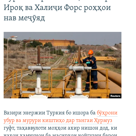
Ироқ ва Халиҷи Форс роҳҳои
нав меҷӯяд
Вазири энержии Туркия бо ишора ба
бӯҳрони
убур ва мурури киштиҳо дар тангаи Ҳурмуз
гуфт, таҳаввулоти моҳҳои ахир нишон дод, ки
ҷаҳон ҳамчунон ба масирҳои ҷойгузин барои