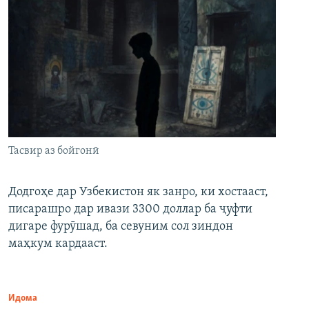
Тасвир аз бойгонӣ
Додгоҳе дар Узбекистон як занро, ки хостааст,
писарашро дар ивази 3300 доллар ба ҷуфти
дигаре фурӯшад, ба севуним сол зиндон
маҳкум кардааст.
Идома