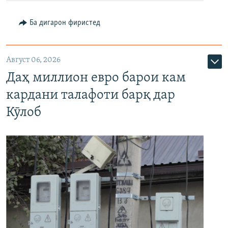
Ба дигарон фиристед
Август 06, 2026
Даҳ миллион евро барои кам
кардани талафоти барқ дар
Кӯлоб