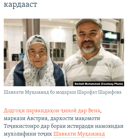
кардааст
Шавкати Муҳаммад бо модараш Шарофат Шарифова
Додгоҳи парвандаҳои ҷиноӣ дар Вена
,
маркази Австрия, дархости мақомоти
Тоҷикистонро дар бораи истирдоди намояндаи
мухолифини тоҷик
Шавкати Муҳаммад