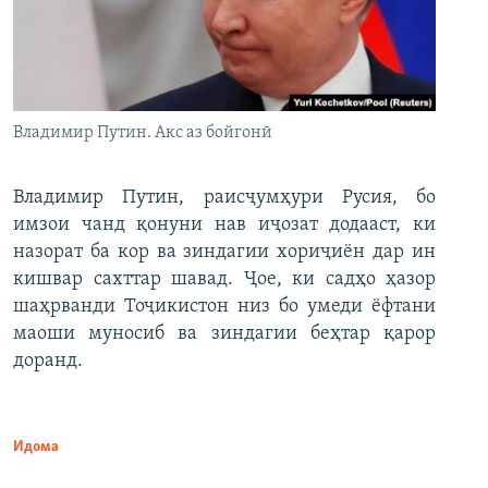
Владимир Путин. Акс аз бойгонӣ
Владимир Путин, раисҷумҳури Русия, бо
имзои чанд қонуни нав иҷозат додааст, ки
назорат ба кор ва зиндагии хориҷиён дар ин
кишвар сахттар шавад. Ҷое, ки садҳо ҳазор
шаҳрванди Тоҷикистон низ бо умеди ёфтани
маоши муносиб ва зиндагии беҳтар қарор
доранд.
Идома