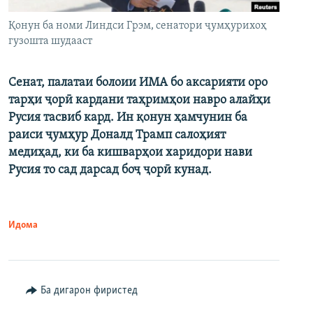
Қонун ба номи Линдси Грэм, сенатори ҷумҳурихоҳ
гузошта шудааст
Сенат, палатаи болоии ИМА бо аксарияти оро
тарҳи ҷорӣ кардани таҳримҳои навро алайҳи
Русия тасвиб кард. Ин қонун ҳамчунин ба
раиси ҷумҳур Доналд Трамп салоҳият
медиҳад, ки ба кишварҳои харидори нави
Русия то сад дарсад боҷ ҷорӣ кунад.
Идома
Ба дигарон фиристед