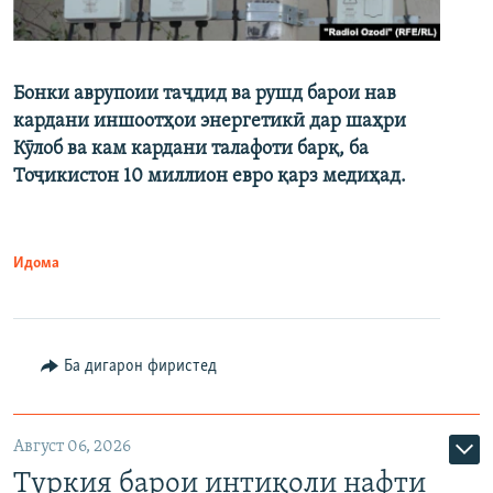
Бонки аврупоии таҷдид ва рушд барои нав
кардани иншоотҳои энергетикӣ дар шаҳри
Кӯлоб ва кам кардани талафоти барқ, ба
Тоҷикистон 10 миллион евро қарз медиҳад.
Идома
Ба дигарон фиристед
Август 06, 2026
Туркия барои интиқоли нафти