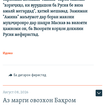
"хориҷиҳо, ки вурудашон ба Русия бе виза
амалӣ мегардад", ҳатмӣ мешавад. Замимаи
"Амина" маълумот дар бораи макони
муҳоҷиронро дар шаҳри Маскав ва вилояти
ҳамноми он, ба Вазорати корҳои дохилии
Русия мефиристад.
Идома
Ба дигарон фиристед
Август 08, 2026
Аз марги овозхон Баҳром