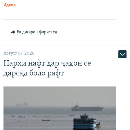
Идома
Ба дигарон фиристед
Август 07, 2026
Нархи нафт дар ҷаҳон се
дарсад боло рафт