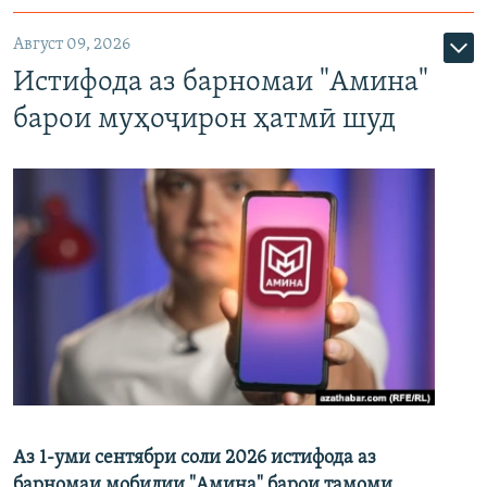
Август 09, 2026
Истифода аз барномаи "Амина"
барои муҳоҷирон ҳатмӣ шуд
Аз 1-уми сентябри соли 2026 истифода аз
барномаи мобилии "Амина" барои тамоми