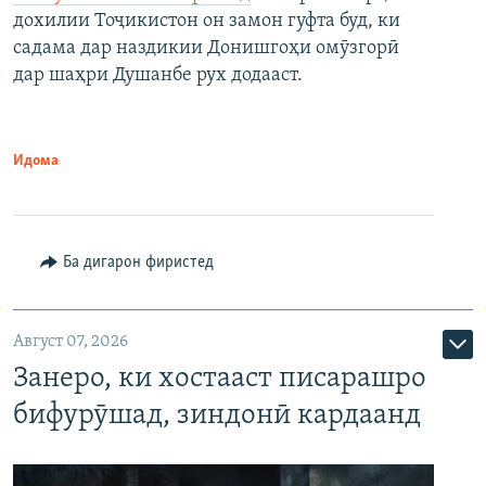
дохилии Тоҷикистон он замон гуфта буд, ки
садама дар наздикии Донишгоҳи омӯзгорӣ
дар шаҳри Душанбе рух додааст.
Идома
Ба дигарон фиристед
Август 07, 2026
Занеро, ки хостааст писарашро
бифурӯшад, зиндонӣ кардаанд