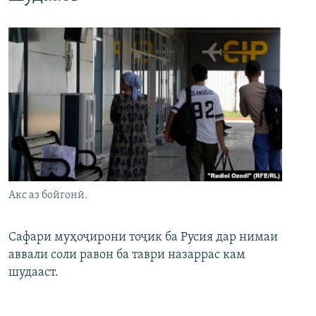
Акс аз бойгонӣ.
Сафари муҳоҷирони тоҷик ба Русия дар нимаи
аввали соли равон ба таври назаррас кам
шудааст.