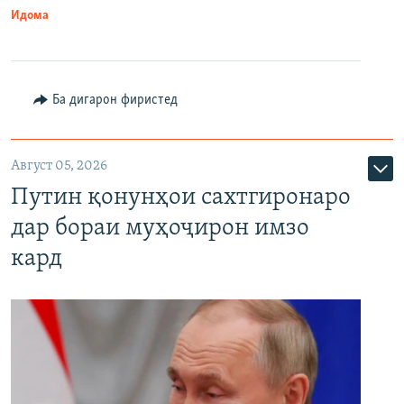
Идома
Ба дигарон фиристед
Август 05, 2026
Путин қонунҳои сахтгиронаро
дар бораи муҳоҷирон имзо
кард