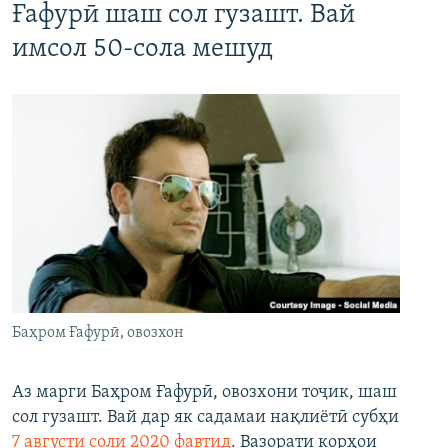
Ғафурӣ шаш сол гузашт. Вай
имсол 50-сола мешуд
Баҳром Ғафурӣ, овозхон
Аз марги Баҳром Ғафурӣ, овозхони тоҷик, шаш
сол гузашт. Вай дар як садамаи нақлиётӣ субҳи
7 августи соли 2020 фавтид
. Вазорати корҳои