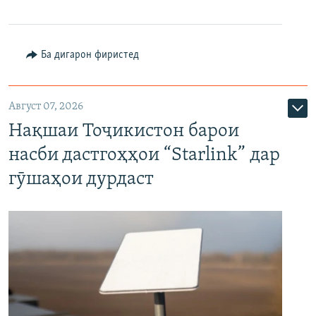
Ба дигарон фиристед
Август 07, 2026
Нақшаи Тоҷикистон барои
насби дастгоҳҳои “Starlink” дар
гӯшаҳои дурдаст