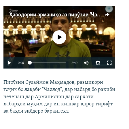
Ҳаводории арманиҳо аз пирӯзии "Ҷаллод"-и тоҷик
Феълан кор намекунад
Auto
0:00
2:49
240p
Пирӯзии Сулаймон Маҳмадов, размикори
360p
тоҷик бо лақаби "Ҷаллод", дар набард бо рақиби
480p
Auto
240p
360p
480p
чеченаш дар Арманистон дар сархати
720p
хабарҳои муҳим дар ин кишвар қарор гирифт
720p
1080p
ва баҳси зиёдеро барангехт.
1080p