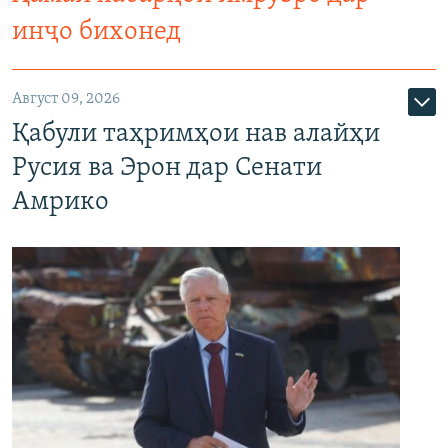
инҷо бихонед
Август 09, 2026
Қабули таҳримҳои нав алайҳи
Русия ва Эрон дар Сенати
Амрико