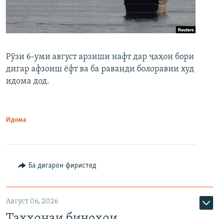
Рӯзи 6-уми август арзиши нафт дар ҷаҳон бори
дигар афзоиш ёфт ва ба раванди болоравии худ
идома дод.
Идома
Ба дигарон фиристед
Август 06, 2026
Таҳхонаи биноҳои