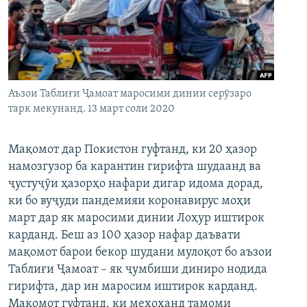
ГУЗОРИШҲОИ РАДИОӢ
Русский
ПАЙГИРӢ КУНЕД
Аъзои Таблиғи Ҷамоат маросими динии серӯзаро
тарк мекунанд. 13 март соли 2020
Мақомот дар Покистон гуфтанд, ки 20 ҳазор
Ҳамаи сомонаҳои RFE/RL
намозгузор ба карантин гирифта шудаанд ва
ҷустуҷӯи ҳазорҳо нафари дигар идома дорад,
ки бо вуҷуди пандемияи коронавирус моҳи
март дар як маросими динии Лоҳур иштирок
карданд. Беш аз 100 ҳазор нафар даъвати
мақомот барои бекор шудани мулоқот бо аъзои
Таблиғи Ҷамоат – як ҷумбиши диниро нодида
гирифта, дар ин маросим иштирок карданд.
Мақомот гуфтанд, ки мехоҳанд тамоми