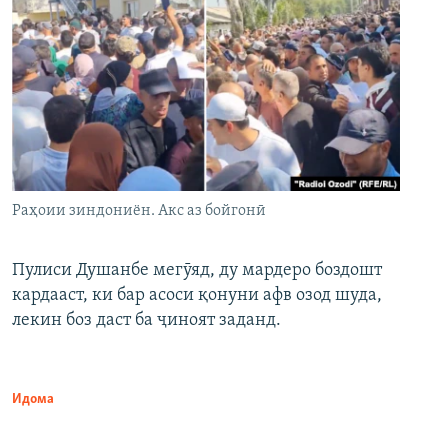
Раҳоии зиндониён. Акс аз бойгонӣ
Пулиси Душанбе мегӯяд, ду мардеро боздошт
кардааст, ки бар асоси қонуни афв озод шуда,
лекин боз даст ба ҷиноят заданд.
Идома