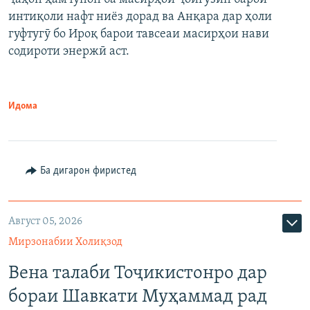
интиқоли нафт ниёз дорад ва Анқара дар ҳоли
гуфтугӯ бо Ироқ барои тавсеаи масирҳои нави
содироти энержӣ аст.
Идома
Ба дигарон фиристед
Август 05, 2026
Мирзонабии Холиқзод
Вена талаби Тоҷикистонро дар
бораи Шавкати Муҳаммад рад