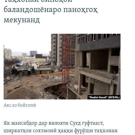
баландошёнаро паноҳгоҳ
мекунанд
Акс аз бойгонӣ
Як мансабдор дар вилояти Суғд гуфтааст,
ширкатҳои сохтмонӣ ҳаққи фурӯши таҳхонаи