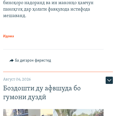
биноҳоро надоранд ва ин маконҳо ҳамчун
паноҳгоҳ дар ҳолати фавқулода истифода
мешаванд.
Идома
Ба дигарон фиристед
Август 06, 2026
Боздошти ду афвшуда бо
гумони дуздӣ