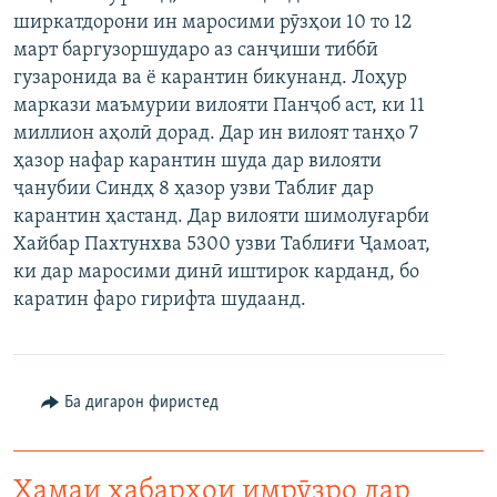
ширкатдорони ин маросими рӯзҳои 10 то 12
март баргузоршударо аз санҷиши тиббӣ
гузаронида ва ё карантин бикунанд. Лоҳур
маркази маъмурии вилояти Панҷоб аст, ки 11
миллион аҳолӣ дорад. Дар ин вилоят танҳо 7
ҳазор нафар карантин шуда дар вилояти
ҷанубии Синдҳ 8 ҳазор узви Таблиғ дар
карантин ҳастанд. Дар вилояти шимолуғарби
Хайбар Пахтунхва 5300 узви Таблиғи Ҷамоат,
ки дар маросими динӣ иштирок карданд, бо
каратин фаро гирифта шудаанд.
Ба дигарон фиристед
Ҳамаи хабарҳои имрӯзро дар