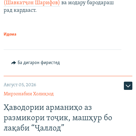
(Шавкатҷон Шарифов)
ва модару бародараш
рад кардааст.
Идома
Ба дигарон фиристед
Август 05, 2026
Мирзонабии Холиқзод
Ҳаводории арманиҳо аз
размикори тоҷик, машҳур бо
лақаби “Ҷаллод”