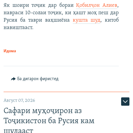
Як шоири тоҷик дар бораи
Қобилҷон Алиев
,
навраси 10-солаи тоҷик, ки ҳашт моҳ пеш дар
Русия ба таври ваҳшиёна
кушта шуд
, китоб
навиштааст.
Идома
Ба дигарон фиристед
Август 07, 2026
Сафари муҳоҷирон аз
Тоҷикистон ба Русия кам
шудааст