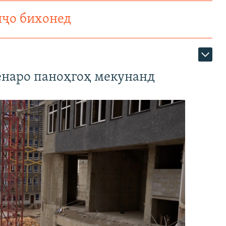
нҷо бихонед
наро паноҳгоҳ мекунанд