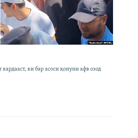
кардааст, ки бар асоси қонуни афв озод