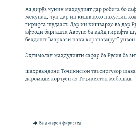
Аз дирӯз чунин маҳдудият дар робита бо са
мекунад, чун дар ин кишварҳо нахустин ҳод
гирифта шудааст. Дар ин кишварҳо ва дар Ру
афроди баргашта Аврупо ба қайд гирифта ш
беҳдошт “маркази нави коронавирус” унвон 
Эҳтимолан маҳдудияти сафар ба Русия ба зи
шаҳрвандони Тоҷикистон таъсиргузор шава
даромади корҷӯён аз Тоҷикистон мебошад.
Ба дигарон фиристед