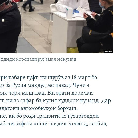
аҳдиди коронавирус амал мекунад
и хабаре гуфт, ки шурӯъ аз 18 март бо
ар ба Русия маҳдуд мешавад. Чунин
сия ҷорӣ мешавад. Вазорати хориҷаи
, ки аз сафар ба Русия худдорӣ кунанд. Дар
андагони автомобилҳои боркаш,
е, ки бо роҳи транзитӣ аз гузаргоҳҳои
сибати вафоти хеши наздик меоянд, татбиқ