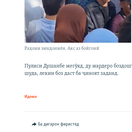
Раҳоии зиндониён. Акс аз бойгонӣ
Пулиси Душанбе мегӯяд, ду мардеро боздошт 
шуда, лекин боз даст ба ҷиноят заданд.
Идома
Ба дигарон фиристед