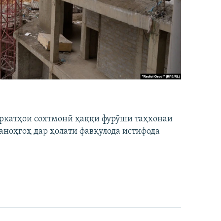
ширкатҳои сохтмонӣ ҳаққи фурӯши таҳхонаи
аноҳгоҳ дар ҳолати фавқулода истифода