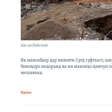
Акс аз бойгонӣ
Як мансабдор дар вилояти Суғд гуфтааст, 
биноҳоро надоранд ва ин маконҳо ҳамчун п
мешаванд.
Идома