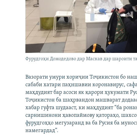
ГУЗОРИШҲОИ РАДИОӢ
Фурудгоҳи Домодедово дар Маскав дар шароити т
Вазорати умури хориҷии Тоҷикистон бо нашр
сабаби хатари паҳншавии коронавирус, саф
маҳдудият бар асоси як қарори ҳукумати Ру
Тоҷикистон ба шаҳрвандон машварат додааст
хабар гуфта шудааст, ки маҳдудият “ба рон
сарнишинони ҳавопаймову қатораҳо, шахсон
фурудгоҳҳо мегузаранд ва ба Русия ба муно
намегардад”.