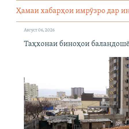
Ҳамаи хабарҳои имрӯзро дар и
Август 06, 2026
Таҳхонаи биноҳои баландошё