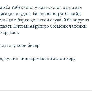
фар ба Узбекистону Қазоқистон ҳам амал
исаҳои олудагӣ ба коронавирус ба қайд
сия ҳам бархе ҳолатҳои олудагӣ ба вирус аз
удааст. Қитъаи Аврупоро Созмони ҷаҳонии
кардааст.
ндагиву кори бисёр
д, чун ин кишвар макони аслии кору