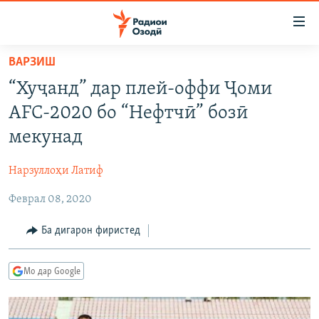
Пайвандҳои
дастрасӣ
Ҷаҳиш
ВАРЗИШ
ба
ГӮШАҲО
“Хуҷанд” дар плей-оффи Ҷоми
мояи
ГАПИ ОЗОД
СИЁСАТ
аслӣ
AFC-2020 бо “Нефтчӣ” бозӣ
РӮЗГОРИ МУҲОҶИР
Ҷаҳиш
ИҚТИСОД
мекунад
ба
САЛОМ, ХОҲАР
ҶОМЕА
феҳристи
Нарзуллоҳи Латиф
ТАҲҚИҚОТ
ҚАЗИЯИ "КРОКУС"
аслӣ
Ҷаҳиш
Феврал 08, 2020
ҶАНГ ДАР УКРАИНА
ОСИЁИ МАРКАЗӢ
ба
НАЗАРИ МАРДУМ
ФАРҲАНГ
Ба дигарон фиристед
ҷустор
ЧАНДРАСОНАӢ
МЕҲМОНИ ОЗОДӢ
БЛОГИСТОН
Мо дар Google
РӮЙХАТҲО
ВАРЗИШ
ОЗОДӢ ОНЛАЙН
ВИДЕО
КИТОБҲОИ ОЗОДӢ
НИГОРИСТОН