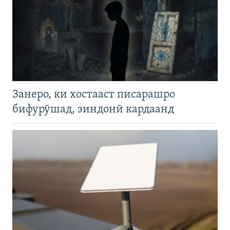
Занеро, ки хостааст писарашро
бифурӯшад, зиндонӣ кардаанд