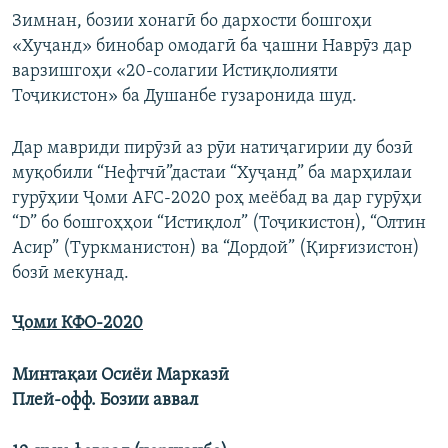
Зимнан, бозии хонагӣ бо дархости бошгоҳи
«Хуҷанд» бинобар омодагӣ ба ҷашни Наврӯз дар
варзишгоҳи «20-солагии Истиқлолияти
Тоҷикистон» ба Душанбе гузаронида шуд.
Дар мавриди пирӯзӣ аз рӯи натиҷагирии ду бозӣ
муқобили “Нефтчӣ”дастаи “Хуҷанд” ба марҳилаи
гурӯҳии Ҷоми AFC-2020 роҳ меёбад ва дар гурӯҳи
“D” бо бошгоҳҳои “Истиқлол” (Тоҷикистон), “Олтин
Асир” (Туркманистон) ва “Дордой” (Қирғизистон)
бозӣ мекунад.
Ҷоми КФО-2020
Минтақаи Осиёи Марказӣ
Плей-офф. Бозии аввал