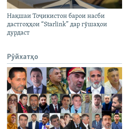
Нақшаи Тоҷикистон барои насби
дастгоҳҳои “Starlink” дар гӯшаҳои
дурдаст
Рӯйхатҳо