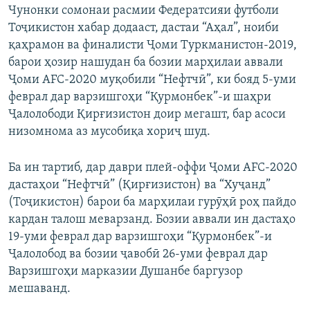
Чунонки сомонаи расмии Федератсияи футболи
Тоҷикистон хабар додааст, дастаи “Аҳал”, ноиби
қаҳрамон ва финалисти Ҷоми Туркманистон-2019,
барои ҳозир нашудан ба бозии марҳилаи аввали
Ҷоми AFC-2020 муқобили “Нефтчӣ”, ки бояд 5-уми
феврал дар варзишгоҳи “Қурмонбек”-и шаҳри
Ҷалолободи Қирғизистон доир мегашт, бар асоси
низомнома аз мусобиқа хориҷ шуд.
Ба ин тартиб, дар даври плей-оффи Ҷоми AFC-2020
дастаҳои “Нефтчӣ” (Қирғизистон) ва “Хуҷанд”
(Тоҷикистон) барои ба марҳилаи гурӯҳӣ роҳ пайдо
кардан талош меварзанд. Бозии аввали ин дастаҳо
19-уми феврал дар варзишгоҳи “Қурмонбек”-и
Ҷалолобод ва бозии ҷавобӣ 26-уми феврал дар
Варзишгоҳи марказии Душанбе баргузор
мешаванд.