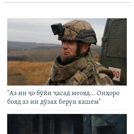
"Аз ин ҷо бӯйи ҷасад меояд… Онҳоро
бояд аз ин дӯзах берун кашем"