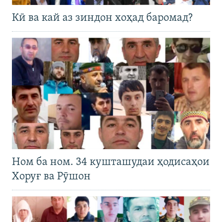
Кӣ ва кай аз зиндон хоҳад баромад?
Ном ба ном. 34 кушташудаи ҳодисаҳои
Хоруғ ва Рӯшон