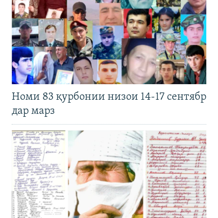
Номи 83 қурбонии низои 14-17 сентябр
дар марз