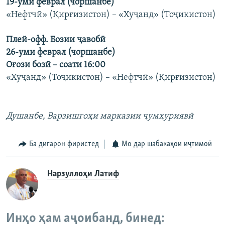
19-уми феврал (чоршанбе)
«Нефтчӣ» (Қирғизистон) – «Хуҷанд» (Тоҷикистон)
Плей-офф. Бозии ҷавобӣ
26-уми феврал (чоршанбе)
Оғози бозӣ – соати 16:00
«Хуҷанд» (Тоҷикистон) – «Нефтчӣ» (Қирғизистон)
Душанбе, Варзишгоҳи марказии ҷумҳуриявӣ
Ба дигарон фиристед
Мо дар шабакаҳои иҷтимоӣ
Нарзуллоҳи Латиф
Инҳо ҳам аҷоибанд, бинед: