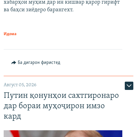
хабарҳои муҳим дар ин кишвар қарор гирифт
720p
1080p
ва баҳси зиёдеро барангехт.
1080p
Идома
Ба дигарон фиристед
Август 05, 2026
Путин қонунҳои сахтгиронаро
дар бораи муҳоҷирон имзо
кард