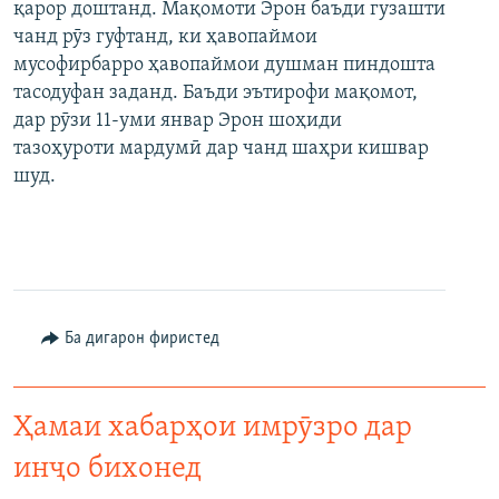
қарор доштанд. Мақомоти Эрон баъди гузашти
чанд рӯз гуфтанд, ки ҳавопаймои
мусофирбарро ҳавопаймои душман пиндошта
тасодуфан заданд. Баъди эътирофи мақомот,
дар рӯзи 11-уми январ Эрон шоҳиди
тазоҳуроти мардумӣ дар чанд шаҳри кишвар
шуд.
Ба дигарон фиристед
Ҳамаи хабарҳои имрӯзро дар
инҷо бихонед