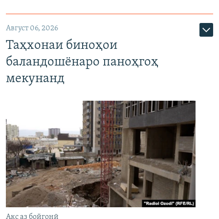
Август 06, 2026
Таҳхонаи биноҳои
баландошёнаро паноҳгоҳ
мекунанд
Акс аз бойгонӣ