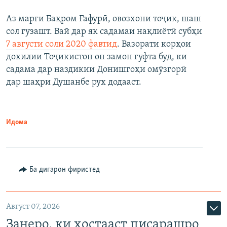
Аз марги Баҳром Ғафурӣ, овозхони тоҷик, шаш
сол гузашт. Вай дар як садамаи нақлиётӣ субҳи
7 августи соли 2020 фавтид
. Вазорати корҳои
дохилии Тоҷикистон он замон гуфта буд, ки
садама дар наздикии Донишгоҳи омӯзгорӣ
дар шаҳри Душанбе рух додааст.
Идома
Ба дигарон фиристед
Август 07, 2026
Занеро, ки хостааст писарашро