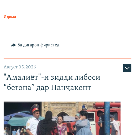
Идома
Ба дигарон фиристед
Август 05, 2026
"Амалиёт"-и зидди либоси
“бегона” дар Панҷакент