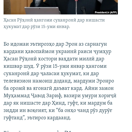
ГУЗОРИШҲОИ РАДИОӢ
Русский
Ҳасан Рӯҳонӣ ҳангоми суханронӣ дар нишасти
ПАЙГИРӢ КУНЕД
ҳукумат дар рӯзи 15-уми январ.
Бо идомаи эътирозҳо дар Эрон аз сарнагун
кардани ҳавопаймои украинӣ раиси ҷумҳур
Ҳасан Рӯҳонӣ хостори ваҳдати миллӣ дар
Ҳамаи сомонаҳои RFE/RL
кишвар шуд. Ӯ рӯзи 15-уми январ ҳангоми
суханронӣ дар ҷаласаи ҳукумат, ки дар
телевизион намоиш доданд, мардуми Эронро
ба оромӣ ва ягонагӣ даъват кард. Айни замон
Муҳаммад Ҷавод Зариф, вазири умури хориҷӣ
дар як нишасте дар Ҳинд, гуфт, ки мардум ба
зидди ин воқеият, ки “ба онҳо чанд рӯз дурӯғ
гуфтанд”, эътироз кардаанд.