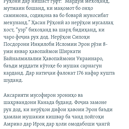
Рӯҳонӣ дар нишаст гуфт: “Мардум мехоҳанд,
мутмаин бошанд, ки мақомот бо онҳо
самимона, содиқона ва бо боварӣ муносибат
мекунанд.” Ҳасан Рӯҳонӣ аз нерӯҳои мусаллаҳ
хост, “узр” бихоҳанд ва шарҳ бидиҳанд, ки
чаро фоҷиа рух дод. Нерӯҳои Сипоҳи
Посдорони Инқилоби Исломии Эрон рӯзи 8-
уми январ ҳавопаймои Ширкати
Байналмилалии Ҳавопаймоии Украинаро,
баъди муддати кӯтоҳе бо мушак сарнагун
карданд. Дар натиҷаи фалокат 176 нафар кушта
шуданд.
Аксарияти мусофирон эрониҳо ва
шаҳрвандони Канада буданд. Фоҷиа замоне
рух дод, ки нерӯҳои дифои ҳавоии Эрон баъди
ҳамлаи мушакии кишвар ба чанд пойгоҳи
Амрико дар Ироқ дар ҳоли омодабоши ҷангӣ