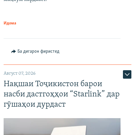
Идома
Ба дигарон фиристед
Август 07, 2026
Нақшаи Тоҷикистон барои
насби дастгоҳҳои “Starlink” дар
гӯшаҳои дурдаст