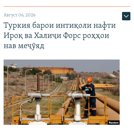
Август 06, 2026
Туркия барои интиқоли нафти
Ироқ ва Халиҷи Форс роҳҳои
нав меҷӯяд