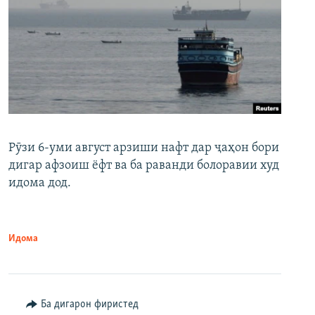
Рӯзи 6-уми август арзиши нафт дар ҷаҳон бори
дигар афзоиш ёфт ва ба раванди болоравии худ
идома дод.
Идома
Ба дигарон фиристед