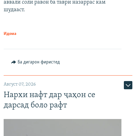
аввали соли равон ба таври назаррас кам
шудааст.
Идома
Ба дигарон фиристед
Август 07, 2026
Нархи нафт дар ҷаҳон се
дарсад боло рафт