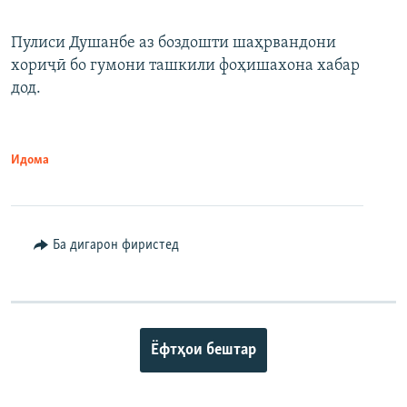
Пулиси Душанбе аз боздошти шаҳрвандони
хориҷӣ бо гумони ташкили фоҳишахона хабар
дод.
Идома
Ба дигарон фиристед
Ёфтҳои бештар