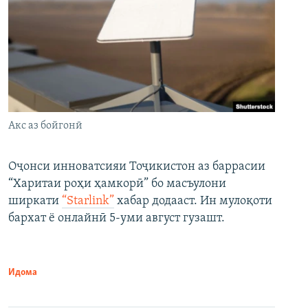
Акс аз бойгонӣ
Оҷонси инноватсияи Тоҷикистон аз баррасии
“Харитаи роҳи ҳамкорӣ” бо масъулони
ширкати
“Starlink”
хабар додааст. Ин мулоқоти
бархат ё онлайнӣ 5-уми август гузашт.
Идома