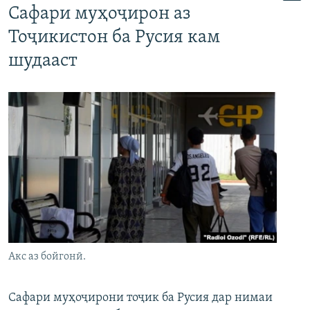
Сафари муҳоҷирон аз
Тоҷикистон ба Русия кам
шудааст
Акс аз бойгонӣ.
Сафари муҳоҷирони тоҷик ба Русия дар нимаи