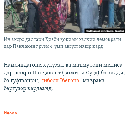
Ин аксро дафтари Ҳизби ҳокими халқии демократӣ
дар Панҷакент рӯзи 4-уми август нашр кард
Намояндагони ҳукумат ва маъмурони милиса
дар шаҳри Панҷакент (вилояти Суғд) ба зидди,
ба гуфтаашон,
либоси “бегона”
маърака
баргузор кардаанд.
Идома