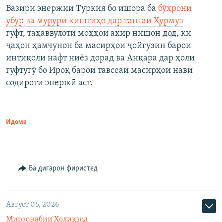
Вазири энержии Туркия бо ишора ба
бӯҳрони
убур ва мурури киштиҳо дар тангаи Ҳурмуз
гуфт, таҳаввулоти моҳҳои ахир нишон дод, ки
ҷаҳон ҳамчунон ба масирҳои ҷойгузин барои
интиқоли нафт ниёз дорад ва Анқара дар ҳоли
гуфтугӯ бо Ироқ барои тавсеаи масирҳои нави
содироти энержӣ аст.
Идома
Ба дигарон фиристед
Август 05, 2026
Мирзонабии Холиқзод