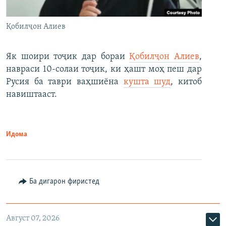
Қобилҷон Алиев
Як шоири тоҷик дар бораи
Қобилҷон Алиев
,
навраси 10-солаи тоҷик, ки ҳашт моҳ пеш дар
Русия ба таври ваҳшиёна
кушта шуд
, китоб
навиштааст.
Идома
Ба дигарон фиристед
Август 07, 2026