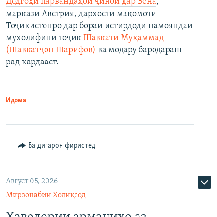
Додгоҳи парвандаҳои ҷиноӣ дар Вена
,
маркази Австрия, дархости мақомоти
Тоҷикистонро дар бораи истирдоди намояндаи
мухолифини тоҷик
Шавкати Муҳаммад
(Шавкатҷон Шарифов)
ва модару бародараш
рад кардааст.
Идома
Ба дигарон фиристед
Август 05, 2026
Мирзонабии Холиқзод