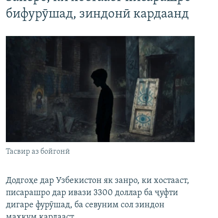
бифурӯшад, зиндонӣ кардаанд
Тасвир аз бойгонӣ
Додгоҳе дар Узбекистон як занро, ки хостааст,
писарашро дар ивази 3300 доллар ба ҷуфти
дигаре фурӯшад, ба севуним сол зиндон
маҳкум кардааст.