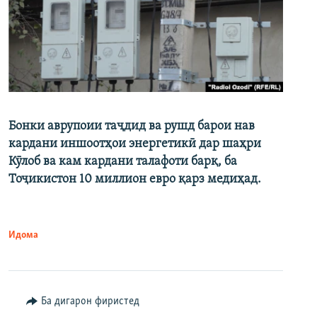
Бонки аврупоии таҷдид ва рушд барои нав
кардани иншоотҳои энергетикӣ дар шаҳри
Кӯлоб ва кам кардани талафоти барқ, ба
Тоҷикистон 10 миллион евро қарз медиҳад.
Идома
Ба дигарон фиристед