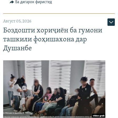
Ба дигарон фиристед
Август 05, 2026
Боздошти хориҷиён ба гумони
ташкили фоҳишахона дар
Душанбе