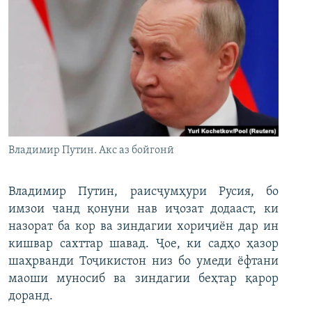
Владимир Путин. Акс аз бойгонӣ
Владимир Путин, раисҷумҳури Русия, бо
имзои чанд қонуни нав иҷозат додааст, ки
назорат ба кор ва зиндагии хориҷиён дар ин
кишвар сахттар шавад. Ҷое, ки садҳо ҳазор
шаҳрванди Тоҷикистон низ бо умеди ёфтани
маоши муносиб ва зиндагии беҳтар қарор
доранд.