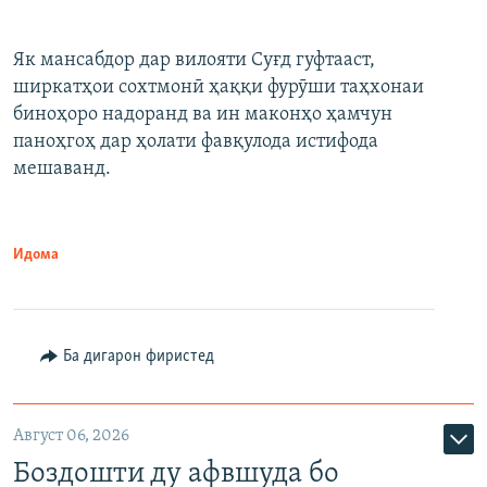
Як мансабдор дар вилояти Суғд гуфтааст,
ширкатҳои сохтмонӣ ҳаққи фурӯши таҳхонаи
биноҳоро надоранд ва ин маконҳо ҳамчун
паноҳгоҳ дар ҳолати фавқулода истифода
мешаванд.
Идома
Ба дигарон фиристед
Август 06, 2026
Боздошти ду афвшуда бо