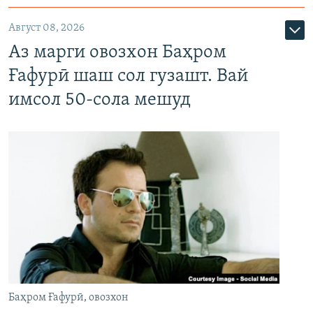
Август 08, 2026
Аз марги овозхон Баҳром
Ғафурӣ шаш сол гузашт. Вай
имсол 50-сола мешуд
Баҳром Ғафурӣ, овозхон