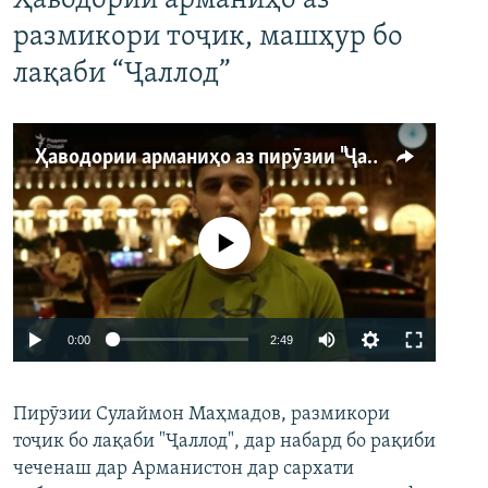
Ҳаводории арманиҳо аз
размикори тоҷик, машҳур бо
лақаби “Ҷаллод”
Ҳаводории арманиҳо аз пирӯзии "Ҷаллод"-и тоҷик
Феълан кор намекунад
Auto
0:00
2:49
240p
Пирӯзии Сулаймон Маҳмадов, размикори
360p
тоҷик бо лақаби "Ҷаллод", дар набард бо рақиби
480p
Auto
240p
360p
480p
чеченаш дар Арманистон дар сархати
720p