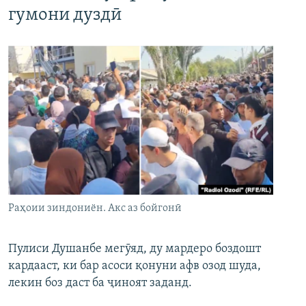
гумони дуздӣ
Раҳоии зиндониён. Акс аз бойгонӣ
Пулиси Душанбе мегӯяд, ду мардеро боздошт
кардааст, ки бар асоси қонуни афв озод шуда,
лекин боз даст ба ҷиноят заданд.