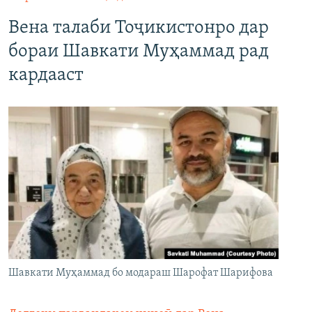
Вена талаби Тоҷикистонро дар
бораи Шавкати Муҳаммад рад
кардааст
Шавкати Муҳаммад бо модараш Шарофат Шарифова