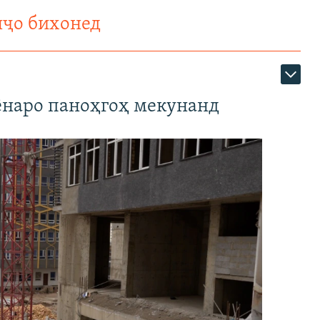
нҷо бихонед
наро паноҳгоҳ мекунанд