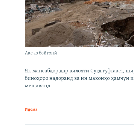
Акс аз бойгонӣ
Як мансабдор дар вилояти Суғд гуфтааст, 
биноҳоро надоранд ва ин маконҳо ҳамчун п
мешаванд.
Идома