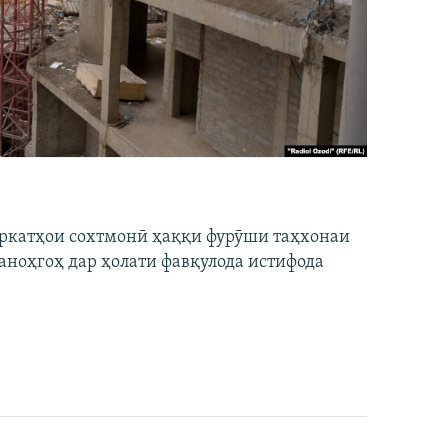
ширкатҳои сохтмонӣ ҳаққи фурӯши таҳхонаи
аноҳгоҳ дар ҳолати фавқулода истифода