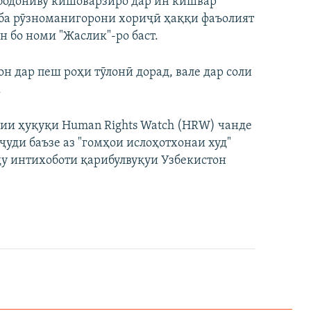
ободониву кишоварзиро дар ин кишвар
, ба рӯзноманигорони хориҷӣ ҳаққи фаъолият
 бо номи "Жаслик"-ро баст.
он дар пеш роҳи тӯлонӣ дорад, вале дар соли
.
ии ҳуқуқи Human Rights Watch (HRW) чанде
ҷуди баъзе аз "гомҳои ислоҳотхонаи худ"
ду интихоботи қарибулвуқуи Узбекистон