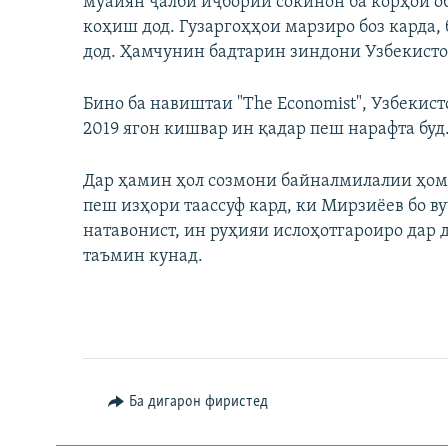
муайян ҷалби иҷбории сокинон ба корҳои 
коҳиш дод. Гузаргоҳҳои марзиро боз карда
дод. Ҳамчунин бадтарин зиндони Узбекистон
Бино ба навиштаи "The Economist", Узбекист
2019 ягон кишвар ин қадар пеш нарафта буд
Дар ҳамин ҳол созмони байналмилалии ҳом
пеш изҳори таассуф кард, ки Мирзиёев бо ву
натавонист, ин руҳияи ислоҳотгароиро дар 
таъмин кунад.
Ба дигарон фиристед