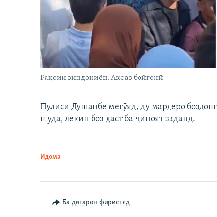
Раҳоии зиндониён. Акс аз бойгонӣ
Пулиси Душанбе мегӯяд, ду мардеро боздошт 
шуда, лекин боз даст ба ҷиноят заданд.
Идома
Ба дигарон фиристед