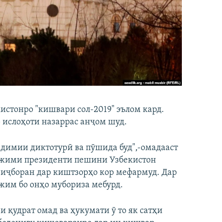
истонро "кишвари сол-2019" эълом кард.
р ислоҳоти назаррас анҷом шуд.
адимии диктотурӣ ва пӯшида буд",-омадааст
режими президенти пешини Узбекистон
 иҷборан дар киштзорҳо кор мефармуд. Дар
жим бо онҳо мубориза мебурд.
 қудрат омад ва ҳукумати ӯ то як сатҳи