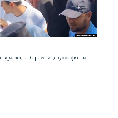
кардааст, ки бар асоси қонуни афв озод