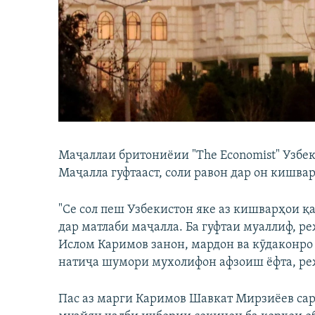
ГУЗОРИШҲОИ РАДИОӢ
Маҷаллаи бритониёии "The Economist" Узбек
Маҷалла гуфтааст, соли равон дар он кишва
"Се сол пеш Узбекистон яке аз кишварҳои қ
дар матлаби маҷалла. Ба гуфтаи муаллиф, 
Ислом Каримов занон, мардон ва кӯдаконро
натиҷа шумори мухолифон афзоиш ёфта, ре
Пас аз марги Каримов Шавкат Мирзиёев сари