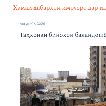
Ҳамаи хабарҳои имрӯзро дар и
Август 06, 2026
Таҳхонаи биноҳои баландошё