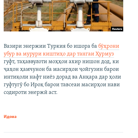
Вазири энержии Туркия бо ишора ба
бӯҳрони
убур ва мурури киштиҳо дар тангаи Ҳурмуз
гуфт, таҳаввулоти моҳҳои ахир нишон дод, ки
ҷаҳон ҳамчунон ба масирҳои ҷойгузин барои
интиқоли нафт ниёз дорад ва Анқара дар ҳоли
гуфтугӯ бо Ироқ барои тавсеаи масирҳои нави
содироти энержӣ аст.
Идома