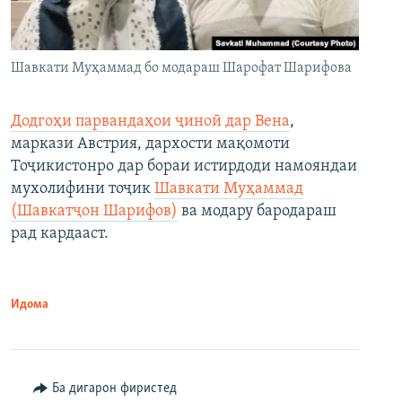
Шавкати Муҳаммад бо модараш Шарофат Шарифова
Додгоҳи парвандаҳои ҷиноӣ дар Вена
,
маркази Австрия, дархости мақомоти
Тоҷикистонро дар бораи истирдоди намояндаи
мухолифини тоҷик
Шавкати Муҳаммад
(Шавкатҷон Шарифов)
ва модару бародараш
рад кардааст.
Идома
Ба дигарон фиристед