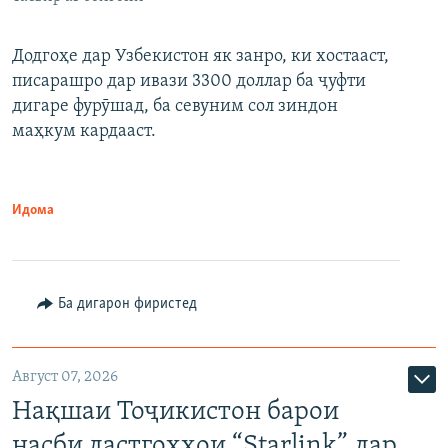
Додгоҳе дар Узбекистон як занро, ки хостааст,
писарашро дар ивази 3300 доллар ба ҷуфти
дигаре фурӯшад, ба севуним сол зиндон
маҳкум кардааст.
Идома
Ба дигарон фиристед
Август 07, 2026
Нақшаи Тоҷикистон барои
насби дастгоҳҳои “Starlink” дар