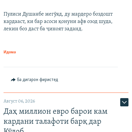
Пулиси Душанбе мегӯяд, ду мардеро боздошт
кардааст, ки бар асоси қонуни афв озод шуда,
лекин боз даст ба ҷиноят заданд.
Идома
Ба дигарон фиристед
Август 06, 2026
Даҳ миллион евро барои кам
кардани талафоти барқ дар
Кӯлоб