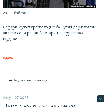
Акс аз бойгонӣ.
Сафари муҳоҷирони тоҷик ба Русия дар нимаи
аввали соли равон ба таври назаррас кам
шудааст.
Идома
Ба дигарон фиристед
Август 07, 2026
Нархи нафт дар ҷаҳон се