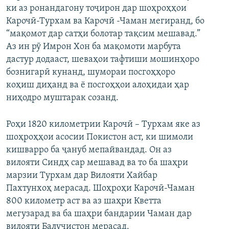
ки аз ронандагону тоҷирон дар шоҳроҳҳои
Карочӣ-Турхам ва Карочӣ -Чаман мегиранд, бо
“мақомот дар сатҳи болотар тақсим мешавад.”
Аз ин рӯ Имрон Хон ба мақомоти марбута
дастур додааст, шеваҳои тафтиши мошинҳоро
бознигарӣ кунанд, шумораи посгоҳҳоро
коҳиш диҳанд ва ё посгоҳҳои алоҳидаи ҳар
ниҳодро муштарак созанд.
Роҳи 1820 километрии Карочӣ – Турхам яке аз
шоҳроҳҳои асосии Покистон аст, ки шимоли
кишварро ба ҷануб мепайвандад. Он аз
вилояти Синдҳ сар мешавад ва то ба шаҳри
марзии Турхам дар Вилояти Хайбар
Пахтунхоҳ мерасад. Шоҳроҳи Карочӣ-Чаман
800 километр аст ва аз шаҳри Кветта
мегузарад ва ба шаҳри бандарии Чаман дар
вилояти Балучистон мерасад.