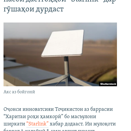
гӯшаҳои дурдаст
Акс аз бойгонӣ
Оҷонси инноватсияи Тоҷикистон аз баррасии
“Харитаи роҳи ҳамкорӣ” бо масъулони
ширкати
“Starlink”
хабар додааст. Ин мулоқоти