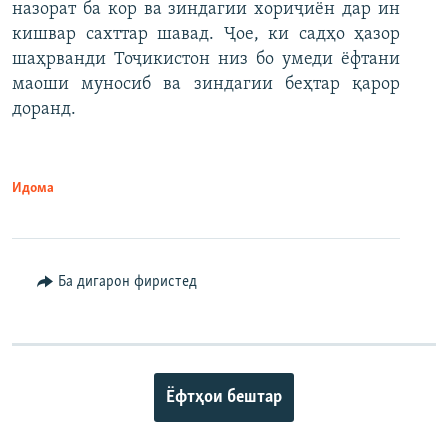
назорат ба кор ва зиндагии хориҷиён дар ин
кишвар сахттар шавад. Ҷое, ки садҳо ҳазор
шаҳрванди Тоҷикистон низ бо умеди ёфтани
маоши муносиб ва зиндагии беҳтар қарор
доранд.
Идома
Ба дигарон фиристед
Ёфтҳои бештар