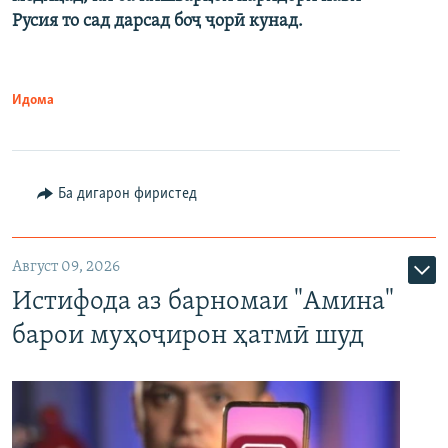
Русия то сад дарсад боҷ ҷорӣ кунад.
Идома
Ба дигарон фиристед
Август 09, 2026
Истифода аз барномаи "Амина"
барои муҳоҷирон ҳатмӣ шуд