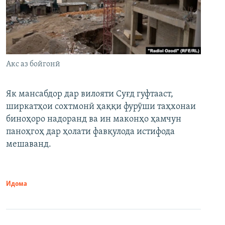
Акс аз бойгонӣ
Як мансабдор дар вилояти Суғд гуфтааст,
ширкатҳои сохтмонӣ ҳаққи фурӯши таҳхонаи
биноҳоро надоранд ва ин маконҳо ҳамчун
паноҳгоҳ дар ҳолати фавқулода истифода
мешаванд.
Идома