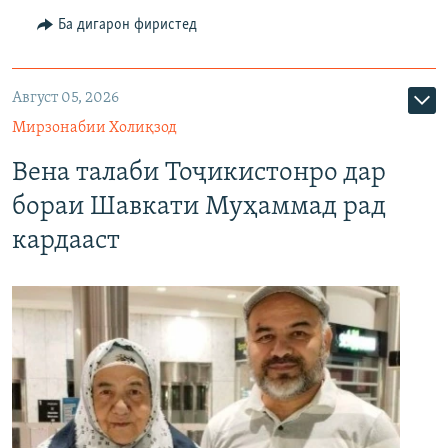
Ба дигарон фиристед
Август 05, 2026
Мирзонабии Холиқзод
Вена талаби Тоҷикистонро дар
бораи Шавкати Муҳаммад рад
кардааст