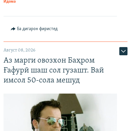
Идома
Ба дигарон фиристед
Август 08, 2026
Аз марги овозхон Баҳром
Ғафурӣ шаш сол гузашт. Вай
имсол 50-сола мешуд