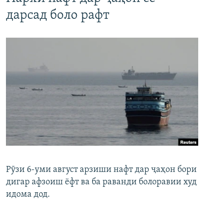
дарсад боло рафт
Рӯзи 6-уми август арзиши нафт дар ҷаҳон бори
дигар афзоиш ёфт ва ба раванди болоравии худ
идома дод.