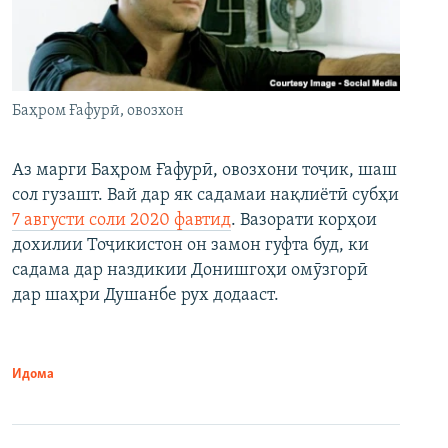
Баҳром Ғафурӣ, овозхон
Аз марги Баҳром Ғафурӣ, овозхони тоҷик, шаш
сол гузашт. Вай дар як садамаи нақлиётӣ субҳи
7 августи соли 2020 фавтид
. Вазорати корҳои
дохилии Тоҷикистон он замон гуфта буд, ки
садама дар наздикии Донишгоҳи омӯзгорӣ
дар шаҳри Душанбе рух додааст.
Идома