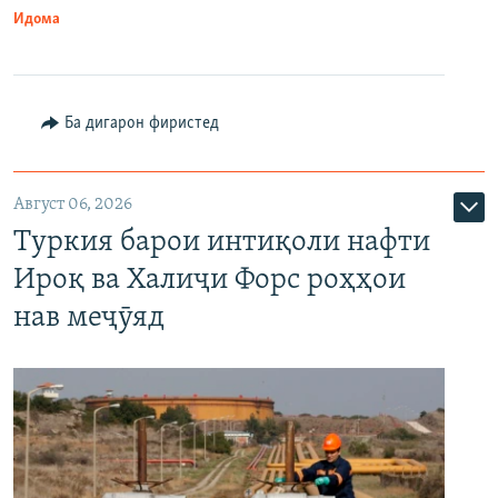
Идома
Ба дигарон фиристед
Август 06, 2026
Туркия барои интиқоли нафти
Ироқ ва Халиҷи Форс роҳҳои
нав меҷӯяд