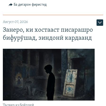
Ба дигарон фиристед
Август 07, 2026
Занеро, ки хостааст писарашро
бифурӯшад, зиндонӣ кардаанд
Тасвир аз бойгонӣ