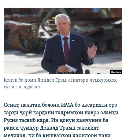
Қонун ба номи Линдси Грэм, сенатори ҷумҳурихоҳ
гузошта шудааст
Сенат, палатаи болоии ИМА бо аксарияти оро
тарҳи ҷорӣ кардани таҳримҳои навро алайҳи
Русия тасвиб кард. Ин қонун ҳамчунин ба
раиси ҷумҳур Доналд Трамп салоҳият
медиҳад, ки ба кишварҳои харидори нави