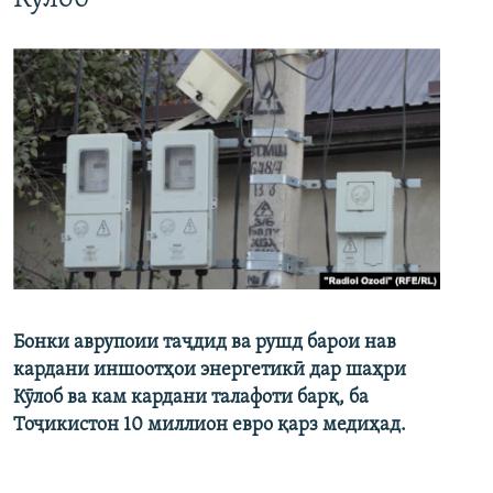
Бонки аврупоии таҷдид ва рушд барои нав
кардани иншоотҳои энергетикӣ дар шаҳри
Кӯлоб ва кам кардани талафоти барқ, ба
Тоҷикистон 10 миллион евро қарз медиҳад.