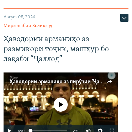
Август 05, 2026
Мирзонабии Холиқзод
Ҳаводории арманиҳо аз
размикори тоҷик, машҳур бо
лақаби “Ҷаллод”
Ҳаводории арманиҳо аз пирӯзии "Ҷаллод"-и тоҷик
Феълан кор намекунад
Auto
0:00
2:49