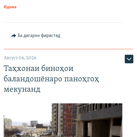
Идома
Ба дигарон фиристед
Август 06, 2026
Таҳхонаи биноҳои
баландошёнаро паноҳгоҳ
мекунанд