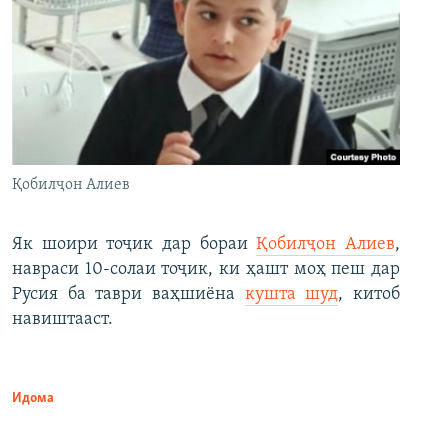
Қобилҷон Алиев
Як шоири тоҷик дар бораи
Қобилҷон Алиев
,
навраси 10-солаи тоҷик, ки ҳашт моҳ пеш дар
Русия ба таври ваҳшиёна
кушта шуд
, китоб
навиштааст.
Идома