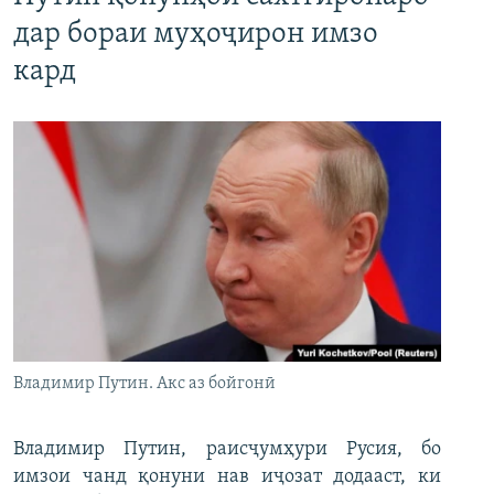
дар бораи муҳоҷирон имзо
кард
Владимир Путин. Акс аз бойгонӣ
Владимир Путин, раисҷумҳури Русия, бо
имзои чанд қонуни нав иҷозат додааст, ки