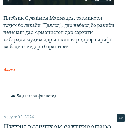
240p
Пирӯзии Сулаймон Маҳмадов, размикори
360p
тоҷик бо лақаби "Ҷаллод", дар набард бо рақиби
480p
Auto
240p
360p
480p
чеченаш дар Арманистон дар сархати
720p
хабарҳои муҳим дар ин кишвар қарор гирифт
720p
1080p
ва баҳси зиёдеро барангехт.
1080p
Идома
Ба дигарон фиристед
Август 05, 2026
Путин қонунҳои сахтгиронаро