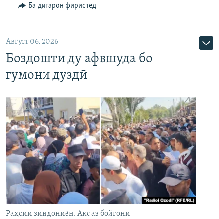
Ба дигарон фиристед
Август 06, 2026
Боздошти ду афвшуда бо
гумони дуздӣ
Раҳоии зиндониён. Акс аз бойгонӣ