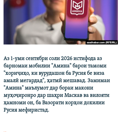
Аз 1-уми сентябри соли 2026 истифода аз
барномаи мобилии "Амина" барои тамоми
"хориҷиҳо, ки вурудашон ба Русия бе виза
амалӣ мегардад", ҳатмӣ мешавад. Замимаи
"Амина" маълумот дар бораи макони
муҳоҷиронро дар шаҳри Маскав ва вилояти
ҳамноми он, ба Вазорати корҳои дохилии
Русия мефиристад.