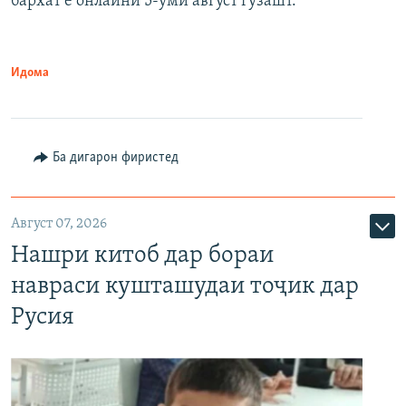
бархат ё онлайнӣ 5-уми август гузашт.
Идома
Ба дигарон фиристед
Август 07, 2026
Нашри китоб дар бораи
навраси кушташудаи тоҷик дар
Русия