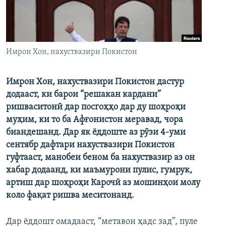
ГУЗОРИШҲОИ РАДИОӢ
Русский
ПАЙГИРӢ КУНЕД
Имрон Хон, нахуствазири Покистон
Имрон Хон, нахуствазири Покистон дастур
додааст, ки барои “решакан кардани”
ришваситонӣ дар посгоҳҳо дар ду шоҳроҳи
Ҳамаи сомонаҳои RFE/RL
муҳим, ки то ба Афғонистон меравад, чора
биандешанд. Дар як ёддоште аз рӯзи 4-уми
сентябр дафтари нахуствазири Покистон
гуфтааст, манобеи беном ба нахуствазир аз он
хабар додаанд, ки маъмурони пулис, гумрук,
артиш дар шоҳроҳи Карочӣ аз мошинҳои молу
коло фақат ришва меситонанд.
Дар ёддошт омадааст, “метавон ҳадс зад”, пуле