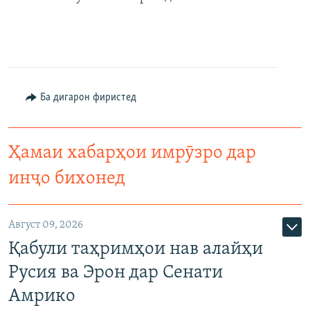
Ба дигарон фиристед
Ҳамаи хабарҳои имрӯзро дар
инҷо бихонед
Август 09, 2026
Қабули таҳримҳои нав алайҳи
Русия ва Эрон дар Сенати
Амрико