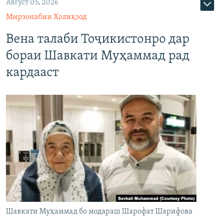
Август 05, 2026
Мирзонабии Холиқзод
Вена талаби Тоҷикистонро дар
бораи Шавкати Муҳаммад рад
кардааст
Шавкати Муҳаммад бо модараш Шарофат Шарифова