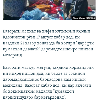
ГУЗОРИШҲОИ РАДИОӢ
Русский
ПАЙГИРӢ КУНЕД
Вазорати меҳнат ва ҳифзи иҷтимоии аҳолии
Қазоқистон рӯзи 17 август хабар дод, ки
наздики 21 ҳазор хонавода ба хотири "дарёфти
кумакҳои давлатӣ" даромадҳояшонро пинҳон
Ҳамаи сомонаҳои RFE/RL
медоранд.
Вазорати мазкур мегӯяд, таҳлили кормандони
ин ниҳод нишон дод, ки бархе аз сокинон
даромадҳояшонро барқасдона кам нишон
медиҳанд. Вазорат хабар дод, ки дар якҷоягӣ
бо ҳокимиятҳои маҳаллӣ "кумакҳои
пардохтшударо бармегардонад".