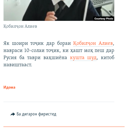
Қобилҷон Алиев
Як шоири тоҷик дар бораи
Қобилҷон Алиев
,
навраси 10-солаи тоҷик, ки ҳашт моҳ пеш дар
Русия ба таври ваҳшиёна
кушта шуд
, китоб
навиштааст.
Идома
Ба дигарон фиристед