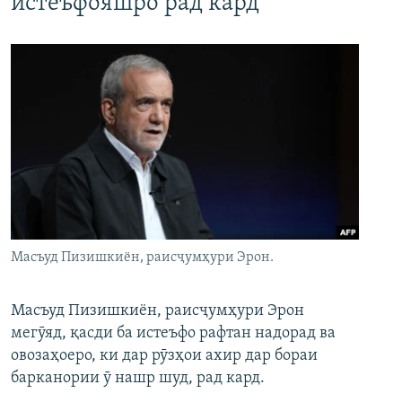
истеъфояшро рад кард
Масъуд Пизишкиён, раисҷумҳури Эрон.
Масъуд Пизишкиён, раисҷумҳури Эрон
мегӯяд, қасди ба истеъфо рафтан надорад ва
овозаҳоеро, ки дар рӯзҳои ахир дар бораи
барканории ӯ нашр шуд, рад кард.