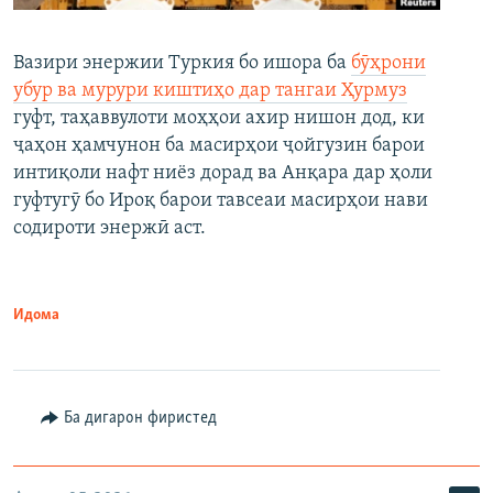
Вазири энержии Туркия бо ишора ба
бӯҳрони
убур ва мурури киштиҳо дар тангаи Ҳурмуз
гуфт, таҳаввулоти моҳҳои ахир нишон дод, ки
ҷаҳон ҳамчунон ба масирҳои ҷойгузин барои
интиқоли нафт ниёз дорад ва Анқара дар ҳоли
гуфтугӯ бо Ироқ барои тавсеаи масирҳои нави
содироти энержӣ аст.
Идома
Ба дигарон фиристед