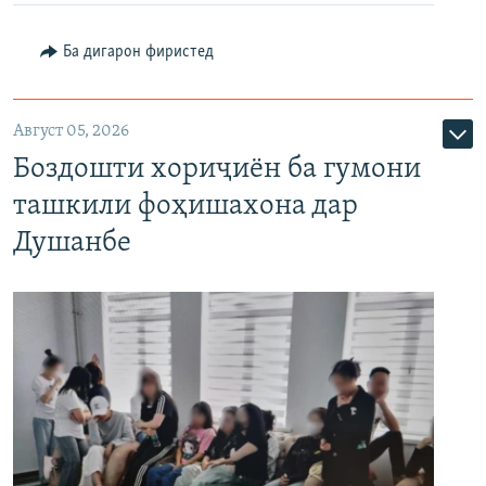
Ба дигарон фиристед
Август 05, 2026
Боздошти хориҷиён ба гумони
ташкили фоҳишахона дар
Душанбе