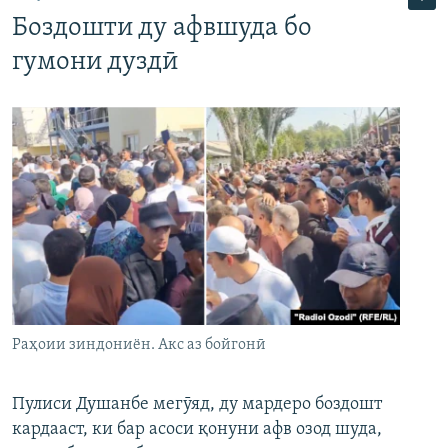
Боздошти ду афвшуда бо
гумони дуздӣ
Раҳоии зиндониён. Акс аз бойгонӣ
Пулиси Душанбе мегӯяд, ду мардеро боздошт
кардааст, ки бар асоси қонуни афв озод шуда,