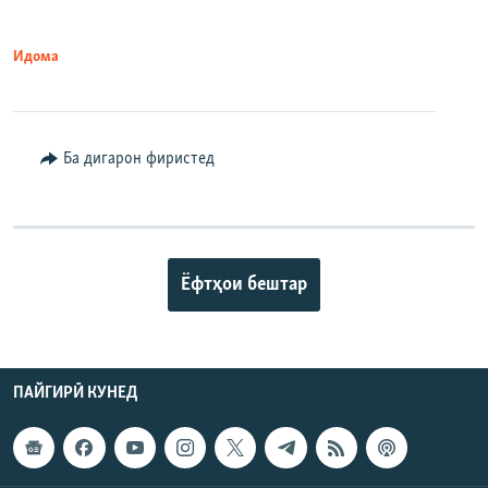
Идома
Ба дигарон фиристед
Ёфтҳои бештар
ПАЙГИРӢ КУНЕД