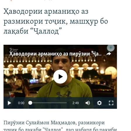
Ҳаводории арманиҳо аз
размикори тоҷик, машҳур бо
лақаби “Ҷаллод”
Ҳаводории арманиҳо аз пирӯзии "Ҷаллод"-и тоҷик
Феълан кор намекунад
Auto
0:00
2:49
240p
Пирӯзии Сулаймон Маҳмадов, размикори
360p
тоҷик бо лақаби "Ҷаллод", дар набард бо рақиби