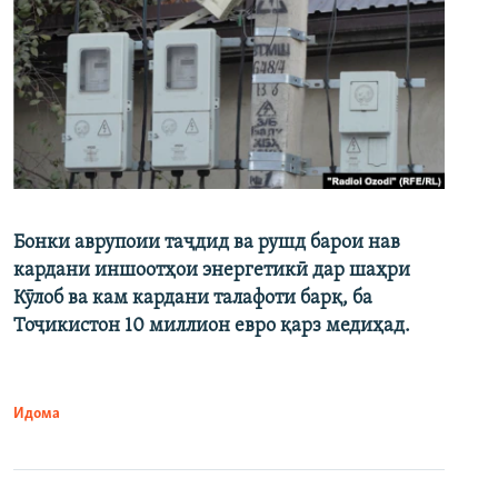
Бонки аврупоии таҷдид ва рушд барои нав
кардани иншоотҳои энергетикӣ дар шаҳри
Кӯлоб ва кам кардани талафоти барқ, ба
Тоҷикистон 10 миллион евро қарз медиҳад.
Идома