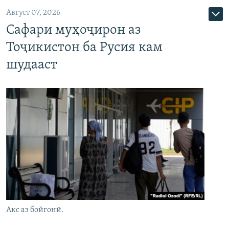
Август 07, 2026
Сафари муҳоҷирон аз
Тоҷикистон ба Русия кам
шудааст
Акс аз бойгонӣ.