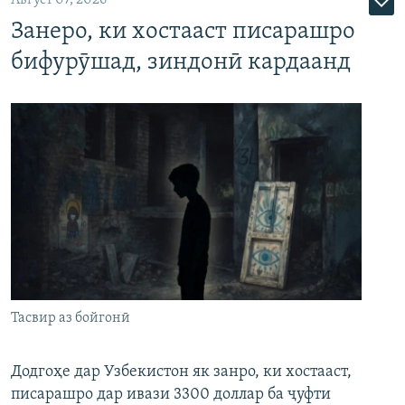
Август 07, 2026
Занеро, ки хостааст писарашро
бифурӯшад, зиндонӣ кардаанд
Тасвир аз бойгонӣ
Додгоҳе дар Узбекистон як занро, ки хостааст,
писарашро дар ивази 3300 доллар ба ҷуфти