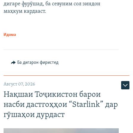
дигаре фурӯшад, ба севуним сол зиндон
маҳкум кардааст.
Идома
Ба дигарон фиристед
Август 07, 2026
Нақшаи Тоҷикистон барои
насби дастгоҳҳои “Starlink” дар
гӯшаҳои дурдаст