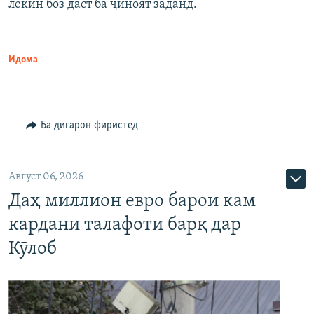
лекин боз даст ба ҷиноят заданд.
Идома
Ба дигарон фиристед
Август 06, 2026
Даҳ миллион евро барои кам
кардани талафоти барқ дар
Кӯлоб