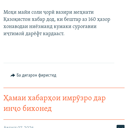
Моҳи майи соли ҷорӣ вазири меҳнати
Қазоқистон хабар дод, ки бештар аз 160 ҳазор
хонаводаи ниёзманд кумаки суроғавии
иҷтимоӣ дарёфт кардааст.
Ба дигарон фиристед
Ҳамаи хабарҳои имрӯзро дар
инҷо бихонед