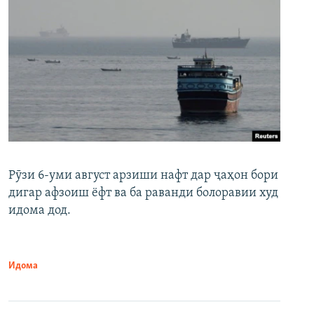
Рӯзи 6-уми август арзиши нафт дар ҷаҳон бори
дигар афзоиш ёфт ва ба раванди болоравии худ
идома дод.
Идома