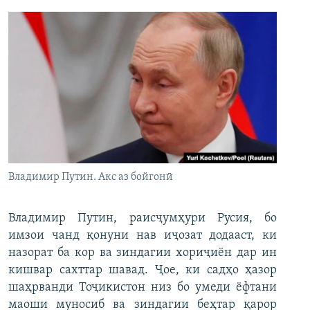
Владимир Путин. Акс аз бойгонӣ
Владимир Путин, раисҷумҳури Русия, бо
имзои чанд қонуни нав иҷозат додааст, ки
назорат ба кор ва зиндагии хориҷиён дар ин
кишвар сахттар шавад. Ҷое, ки садҳо ҳазор
шаҳрванди Тоҷикистон низ бо умеди ёфтани
маоши муносиб ва зиндагии беҳтар қарор