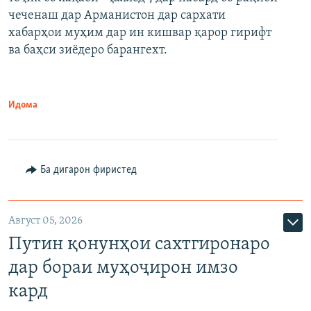
480p
Auto
240p
360p
480p
чеченаш дар Арманистон дар сархати
720p
хабарҳои муҳим дар ин кишвар қарор гирифт
720p
1080p
ва баҳси зиёдеро барангехт.
1080p
Идома
Ба дигарон фиристед
Август 05, 2026
Путин қонунҳои сахтгиронаро
дар бораи муҳоҷирон имзо
кард