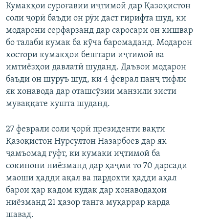
Кумакҳои суроғавии иҷтимоӣ дар Қазоқистон
соли ҷорӣ баъди он рӯи даст гирифта шуд, ки
модарони серфарзанд дар саросари он кишвар
бо талаби кумак ба кӯча баромаданд. Модарон
хостори кумакҳои бештари иҷтимоӣ ва
имтиёзҳои давлатӣ шуданд. Даъвои модарон
баъди он шуруъ шуд, ки 4 феврал панҷ тифли
як хонавода дар оташсӯзии манзили зисти
муваққате кушта шуданд.
27 феврали соли ҷорӣ президенти вақти
Қазоқистон Нурсултон Назарбоев дар як
ҷамъомад гуфт, ки кумаки иҷтимоӣ ба
сокинони ниёзманд дар ҳаҷми то 70 дарсади
маоши ҳадди ақал ва пардохти ҳадди ақал
барои ҳар кадом кӯдак дар хонаводаҳои
ниёзманд 21 ҳазор танга муқаррар карда
шавад.