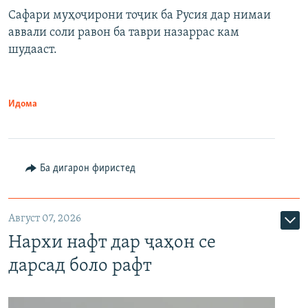
Сафари муҳоҷирони тоҷик ба Русия дар нимаи
аввали соли равон ба таври назаррас кам
шудааст.
Идома
Ба дигарон фиристед
Август 07, 2026
Нархи нафт дар ҷаҳон се
дарсад боло рафт