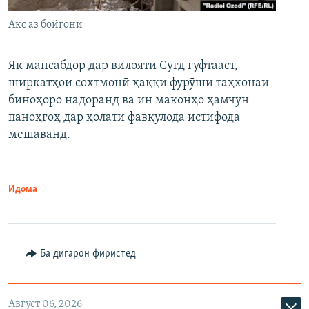
Акс аз бойгонӣ
Як мансабдор дар вилояти Суғд гуфтааст,
ширкатҳои сохтмонӣ ҳаққи фурӯши таҳхонаи
биноҳоро надоранд ва ин маконҳо ҳамчун
паноҳгоҳ дар ҳолати фавқулода истифода
мешаванд.
Идома
Ба дигарон фиристед
Август 06, 2026