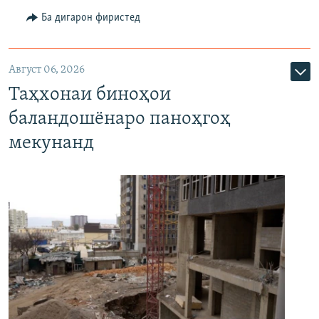
Ба дигарон фиристед
Август 06, 2026
Таҳхонаи биноҳои
баландошёнаро паноҳгоҳ
мекунанд