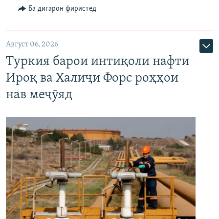
Ба дигарон фиристед
Август 06, 2026
Туркия барои интиқоли нафти
Ироқ ва Халиҷи Форс роҳҳои
нав меҷӯяд