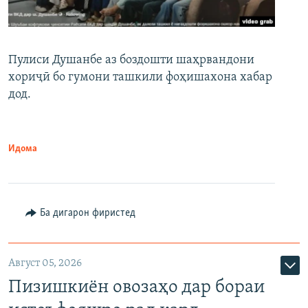
Пулиси Душанбе аз боздошти шаҳрвандони
хориҷӣ бо гумони ташкили фоҳишахона хабар
дод.
Идома
Ба дигарон фиристед
Август 05, 2026
Пизишкиён овозаҳо дар бораи