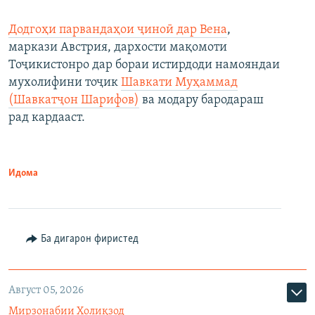
Додгоҳи парвандаҳои ҷиноӣ дар Вена
,
маркази Австрия, дархости мақомоти
Тоҷикистонро дар бораи истирдоди намояндаи
мухолифини тоҷик
Шавкати Муҳаммад
(Шавкатҷон Шарифов)
ва модару бародараш
рад кардааст.
Идома
Ба дигарон фиристед
Август 05, 2026
Мирзонабии Холиқзод