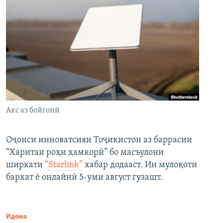
Акс аз бойгонӣ
Оҷонси инноватсияи Тоҷикистон аз баррасии
“Харитаи роҳи ҳамкорӣ” бо масъулони
ширкати
“Starlink”
хабар додааст. Ин мулоқоти
бархат ё онлайнӣ 5-уми август гузашт.
Идома