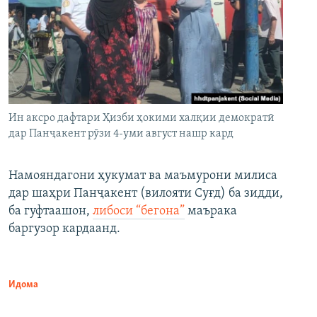
Ин аксро дафтари Ҳизби ҳокими халқии демократӣ
дар Панҷакент рӯзи 4-уми август нашр кард
Намояндагони ҳукумат ва маъмурони милиса
дар шаҳри Панҷакент (вилояти Суғд) ба зидди,
ба гуфтаашон,
либоси “бегона”
маърака
баргузор кардаанд.
Идома