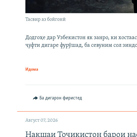
Тасвир аз бойгонӣ
Додгоҳе дар Узбекистон як занро, ки хостаа
ҷуфти дигаре фурӯшад, ба севуним сол зинд
Идома
Ба дигарон фиристед
Август 07, 2026
Нақшаи Тоҷикистон барои нас