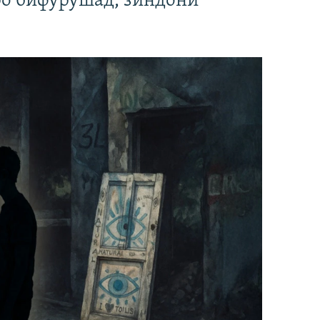
ро бифурӯшад, зиндонӣ