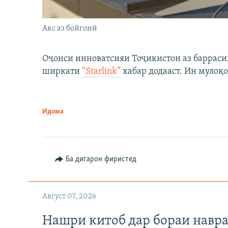
Акс аз бойгонӣ
Оҷонси инноватсияи Тоҷикистон аз барраси
ширкати
“Starlink”
хабар додааст. Ин мулоқо
Идома
Ба дигарон фиристед
Август 07, 2026
Нашри китоб дар бораи навр