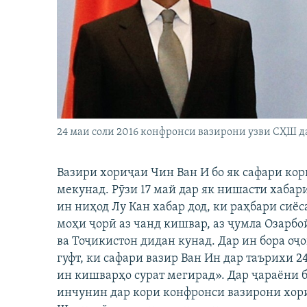
ГУЗОРИШҲОИ РАДИОӢ
24 маи соли 2016 конфронси вазирони узви СҲШ д
Вазири хориҷаи Чин Ван И бо як сафари кор
мекунад. Рӯзи 17 май дар як нишасти хаба
ин ниҳод Лу Кан хабар дод, ки раҳбари сиё
моҳи ҷорӣ аз чанд кишвар, аз ҷумла Озарбо
ва Тоҷикистон дидан кунад. Дар ин бора оҷ
гуфт, ки сафари вазир Ван Ин дар таърихи 2
ин кишварҳо сурат мегирад». Дар ҷараёни 
инчунин дар кори конфронси вазирони хо