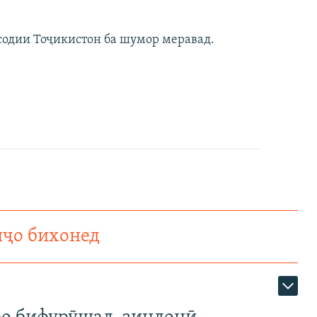
содии Тоҷикистон ба шумор меравад.
нҷо бихонед