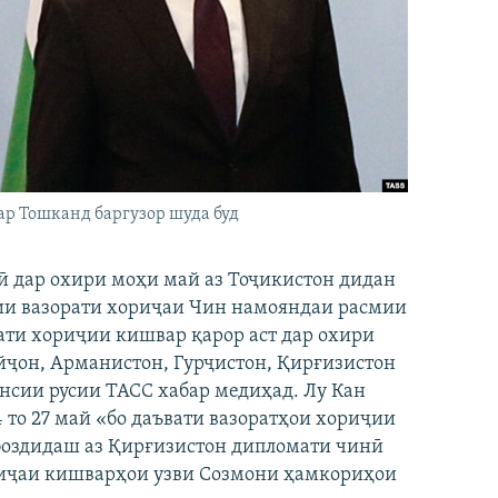
ар Тошканд баргузор шуда буд
ӣ дар охири моҳи май аз Тоҷикистон дидан
рии вазорати хориҷаи Чин намояндаи расмии
сати хориҷии кишвар қарор аст дар охири
йҷон, Арманистон, Гурҷистон, Қирғизистон
онсии русии ТАСС хабар медиҳад. Лу Кан
4 то 27 май «бо даъвати вазоратҳои хориҷии
боздидаш аз Қирғизистон дипломати чинӣ
риҷаи кишварҳои узви Созмони ҳамкориҳои