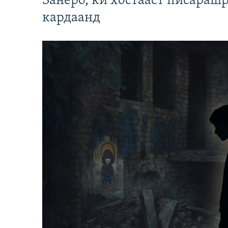
Занеро, ки хостааст писараш
кардаанд