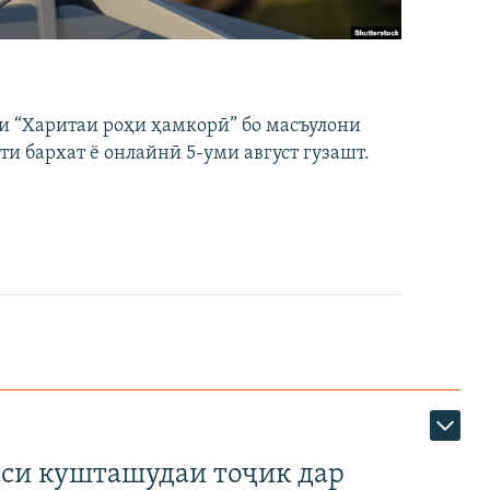
и “Харитаи роҳи ҳамкорӣ” бо масъулони
ти бархат ё онлайнӣ 5-уми август гузашт.
аси кушташудаи тоҷик дар