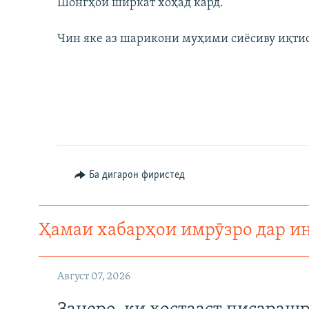
Шонгҳой ширкат хоҳад кард.
Чин яке аз шарикони муҳими сиёсиву иқти
Ба дигарон фиристед
Ҳамаи хабарҳои имрӯзро дар и
Август 07, 2026