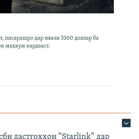
ст, писарашро дар ивази 3300 доллар ба
он маҳкум кардааст.
би дастгоҳҳои “Starlink” дар