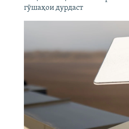
гӯшаҳои дурдаст