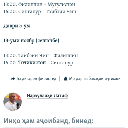
13:00. Филиппин – Муғулистон
16:00. Сингапур – Тайбэйи Чин
Даври 5-ум
13-уми ноябр (сешанбе)
13:00. Тайбэйи Чин – Филиппин
16:00.
Тоҷикистон
– Сингапур
Ба дигарон фиристед
Мо дар шабакаҳои иҷтимоӣ
Нарзуллоҳи Латиф
Инҳо ҳам аҷоибанд, бинед: