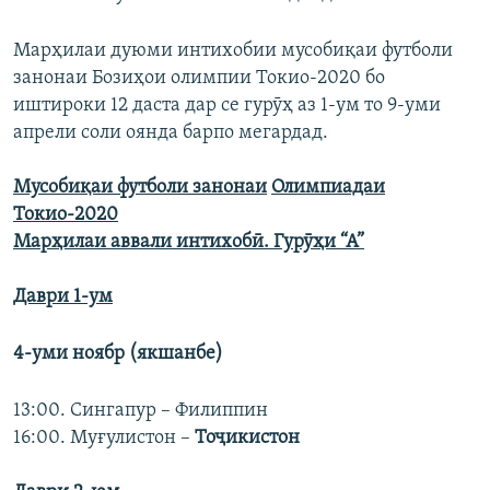
Марҳилаи дуюми интихобии мусобиқаи футболи
занонаи Бозиҳои олимпии Токио-2020 бо
иштироки 12 даста дар се гурӯҳ аз 1-ум то 9-уми
апрели соли оянда барпо мегардад.
Мусобиқаи футболи
занонаи
Олимпиадаи
Токио-2020
Марҳилаи аввали интихобӣ. Гурӯҳи “А”
Даври 1-ум
4-уми ноябр (якшанбе)
13:00. Сингапур – Филиппин
16:00. Муғулистон –
Тоҷикистон