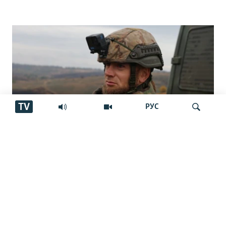
TV
РУС
"Аз ин ҷо бӯйи ҷасад меояд… Онҳоро
Ҷустуҷӯ
бояд аз ин дӯзах берун кашем"