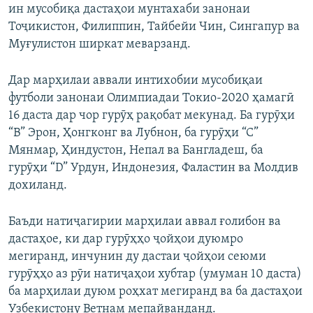
ин мусобиқа дастаҳои мунтахаби занонаи
Тоҷикистон, Филиппин, Тайбейи Чин, Сингапур ва
Муғулистон ширкат меварзанд.
Дар марҳилаи аввали интихобии мусобиқаи
футболи занонаи Олимпиадаи Токио-2020 ҳамагӣ
16 даста дар чор гурӯҳ рақобат мекунад. Ба гурӯҳи
“В” Эрон, Ҳонгконг ва Лубнон, ба гурӯҳи “С”
Мянмар, Ҳиндустон, Непал ва Бангладеш, ба
гурӯҳи “D” Урдун, Индонезия, Фаластин ва Молдив
дохиланд.
Баъди натиҷагирии марҳилаи аввал ғолибон ва
дастаҳое, ки дар гурӯҳҳо ҷойҳои дуюмро
мегиранд, инчунин ду дастаи ҷойҳои сеюми
гурӯҳҳо аз рӯи натиҷаҳои хубтар (умуман 10 даста)
ба марҳилаи дуюм роҳхат мегиранд ва ба дастаҳои
Узбекистону Ветнам мепайванданд.