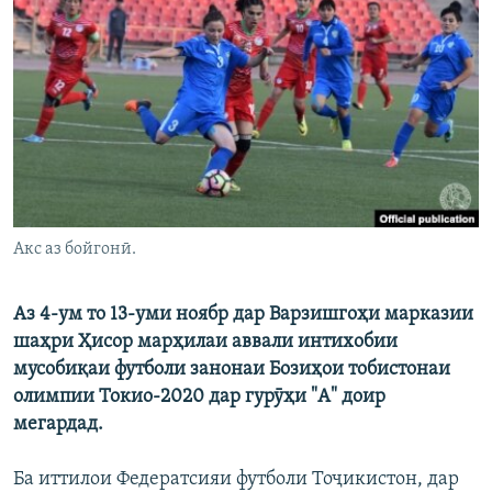
ГУЗОРИШҲОИ РАДИОӢ
Русский
ПАЙГИРӢ КУНЕД
Ҳамаи сомонаҳои RFE/RL
Акс аз бойгонӣ.
Аз 4-ум то 13-уми ноябр дар Варзишгоҳи марказии
шаҳри Ҳисор марҳилаи аввали интихобии
мусобиқаи футболи занонаи Бозиҳои тобистонаи
олимпии Токио-2020 дар гурӯҳи "А" доир
мегардад.
Ба иттилои Федератсияи футболи Тоҷикистон, дар