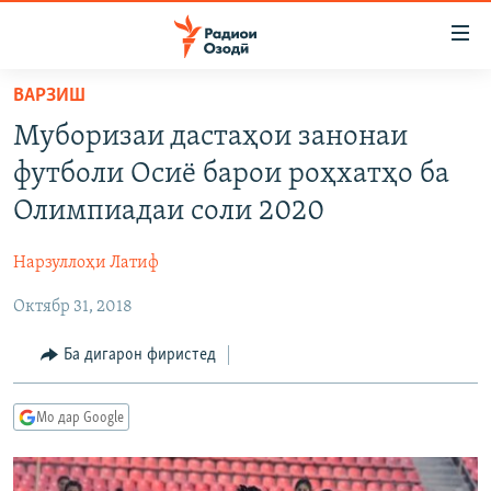
Пайвандҳои
дастрасӣ
Ҷаҳиш
ВАРЗИШ
ба
ГӮШАҲО
Муборизаи дастаҳои занонаи
мояи
ГАПИ ОЗОД
СИЁСАТ
аслӣ
футболи Осиё барои роҳхатҳо ба
РӮЗГОРИ МУҲОҶИР
Ҷаҳиш
ИҚТИСОД
Олимпиадаи соли 2020
ба
САЛОМ, ХОҲАР
ҶОМЕА
феҳристи
Нарзуллоҳи Латиф
ТАҲҚИҚОТ
ҚАЗИЯИ "КРОКУС"
аслӣ
Ҷаҳиш
Октябр 31, 2018
ҶАНГ ДАР УКРАИНА
ОСИЁИ МАРКАЗӢ
ба
НАЗАРИ МАРДУМ
ФАРҲАНГ
Ба дигарон фиристед
ҷустор
ЧАНДРАСОНАӢ
МЕҲМОНИ ОЗОДӢ
БЛОГИСТОН
Мо дар Google
РӮЙХАТҲО
ВАРЗИШ
ОЗОДӢ ОНЛАЙН
ВИДЕО
КИТОБҲОИ ОЗОДӢ
НИГОРИСТОН