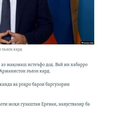
 эълон кард
аз мақомаш истеъфо дод. Вай ин хабарро
Арманистон эълон кард.
анда ва роҳро барои баргузории
оти моҳи гузаштаи Ереван, нахуствазир ба