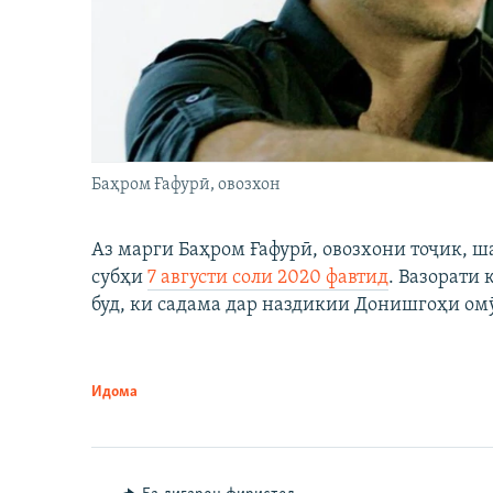
Баҳром Ғафурӣ, овозхон
Аз марги Баҳром Ғафурӣ, овозхони тоҷик, ш
субҳи
7 августи соли 2020 фавтид
. Вазорати
буд, ки садама дар наздикии Донишгоҳи ом
Идома