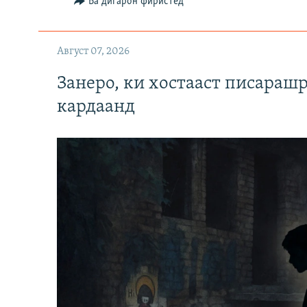
Ба дигарон фиристед
Август 07, 2026
Занеро, ки хостааст писараш
кардаанд