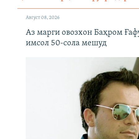
Август 08, 2026
Аз марги овозхон Баҳром Ғаф
имсол 50-сола мешуд