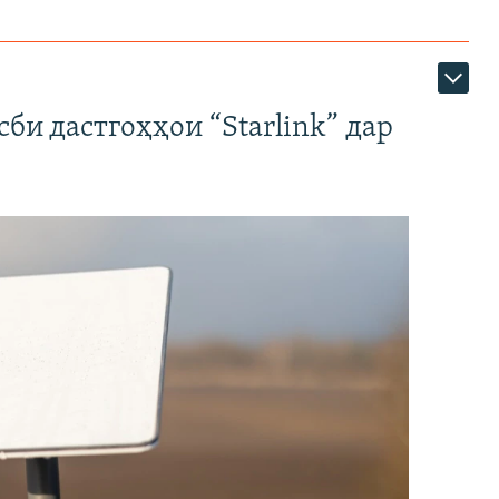
би дастгоҳҳои “Starlink” дар