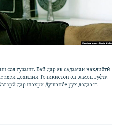
аш сол гузашт. Вай дар як садамаи нақлиётӣ
 корҳои дохилии Тоҷикистон он замон гуфта
ӯзгорӣ дар шаҳри Душанбе рух додааст.