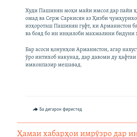
Худи Пашинян моҳи майи имсол дар пайи ҳ
омад ва Серж Саркисян аз Ҳизби ҷумҳурихоҳ
изҳороташ Пашинян гуфт, ки Арманистон б
ва бояд бо ин инқилоби махмалини бидуни 
Бар асоси қонунҳои Арманистон, агар наху
ӯро интихоб накунад, дар давоми ду ҳафтаи
имконпазир мешавад.
Ба дигарон фиристед
Ҳамаи хабарҳои имрӯзро дар и