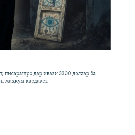
ст, писарашро дар ивази 3300 доллар ба
он маҳкум кардааст.