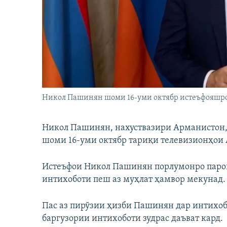
ГУЗОРИШҲОИ РАДИОӢ
Никол Пашинян шоми 16-уми октябр истеъфояшро
Никол Пашинян, нахуствазири Арманистон, 
шоми 16-уми октябр тариқи телевизионҳои 
Истеъфои Никол Пашинян порлумонро парок
интихоботи пеш аз муҳлат ҳамвор мекунад.
Пас аз пирӯзии ҳизби Пашинян дар интихоб
баргузории интихоботи зудрас даъват кард.