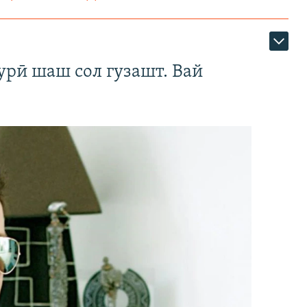
урӣ шаш сол гузашт. Вай