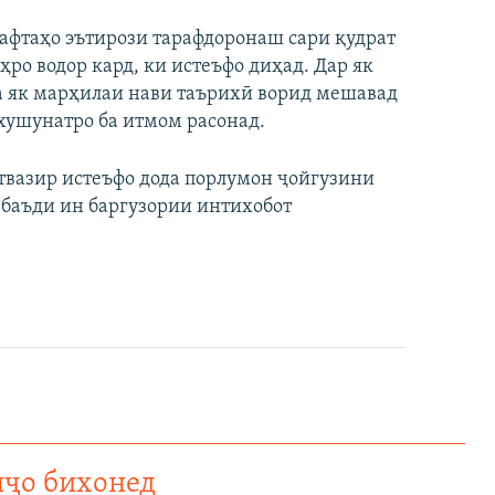
афтаҳо эътирози тарафдоронаш сари қудрат
ро водор кард, ки истеъфо диҳад. Дар як
а як марҳилаи нави таърихӣ ворид мешавад
хушунатро ба итмом расонад.
ствазир истеъфо дода порлумон ҷойгузини
 баъди ин баргузории интихобот
нҷо бихонед