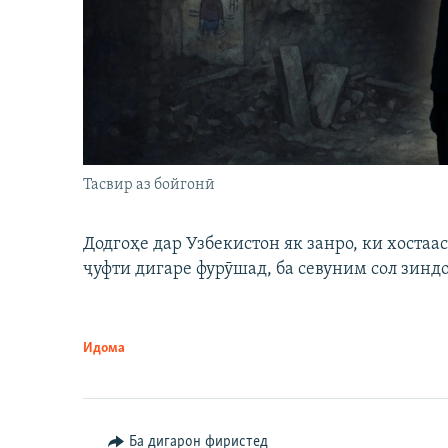
Тасвир аз бойгонӣ
Додгоҳе дар Узбекистон як занро, ки хостаа
ҷуфти дигаре фурӯшад, ба севуним сол зинд
Идома
Ба дигарон фиристед