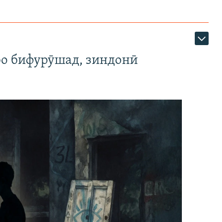
ро бифурӯшад, зиндонӣ