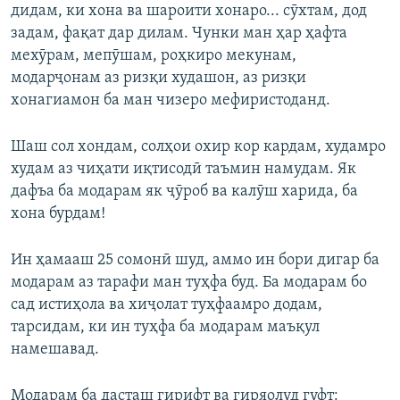
дидам, ки хона ва шароити хонаро... сӯхтам, дод
задам, фақат дар дилам. Чунки ман ҳар ҳафта
мехӯрам, мепӯшам, роҳкиро мекунам,
модарҷонам аз ризқи худашон, аз ризқи
хонагиамон ба ман чизеро мефиристоданд.
Шаш сол хондам, солҳои охир кор кардам, худамро
худам аз чиҳати иқтисодӣ таъмин намудам. Як
дафъа ба модарам як ҷӯроб ва калӯш харида, ба
хона бурдам!
Ин ҳамааш 25 сомонӣ шуд, аммо ин бори дигар ба
модарам аз тарафи ман туҳфа буд. Ба модарам бо
сад истиҳола ва хиҷолат туҳфаамро додам,
тарсидам, ки ин туҳфа ба модарам маъқул
намешавад.
Модарам ба дасташ гирифт ва гиряолуд гуфт: