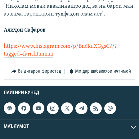
"Ниҳолам меваи аввалинашро дод ва ин барои ман
аз ҳама гаронтарин туҳфаҳои олам аст".
Алиҷон Сафаров​
https://www.instagram.com/p/Bn6RuXGgsC7/?
tagged=farishtaiman
Ба дигарон фиристед
Мо дар шабакаҳои иҷтимоӣ
ПАЙГИРӢ КУНЕД
МАЪЛУМОТ