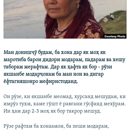
ГУЗОРИШҲОИ РАДИОӢ
Русский
ПАЙГИРӢ КУНЕД
Ман донишҷӯ будам, ба хона дар як моҳ як
маротиба барои дидори модарам, падарам ва хешу
Ҳамаи сомонаҳои RFE/RL
таборам мерафтам. Дар як ҳафта як бор - рӯзи
якшанбе модарҷонам ба ман нон ва дигар
ёфтагияшонро мефиристоданд.
Он рӯзе, ки якшанбе меомад, хурсанд мешудам, ки
имрӯз тухм, каме гӯшт ё равғани гӯсфанд мехӯрам.
Ин ҳам дар 2-3 моҳ як бор такрор мешуд.
Рӯзе рафтам ба хонаамон, ба пеши модарам,