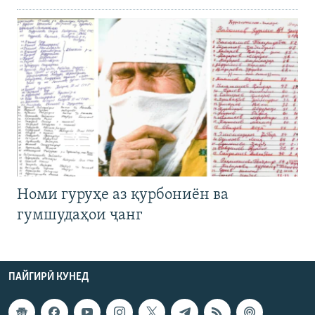
Номи гуруҳе аз қурбониён ва
гумшудаҳои ҷанг
ПАЙГИРӢ КУНЕД