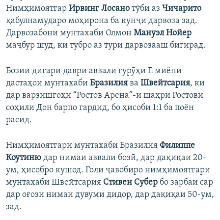
Нимҳимоятгар
Ирвинг Лосано
тӯби аз
Чичарито
қабулнамударо моҳирона ба кунҷи дарвоза зад.
Дарвозабони мунтахаби Олмон
Мануэл
Нойер
маҷбур шуд, ки тӯбро аз тӯри дарвозааш бигирад.
Бозии дигари даври аввали гурӯҳи Е миёни
дастаҳои мунтахаби
Бразилия
ва
Швейтсария
, ки
дар варзишгоҳи “Ростов Арена”-и шаҳри Ростови
соҳили Дон барпо гардид, бо ҳисоби 1:1 ба поён
расид.
Нимҳимоятгари мунтахаби Бразилия
Филиппе
Коутиню
дар нимаи аввали бозӣ, дар дақиқаи 20-
ум, ҳисобро кушод. Голи ҷавобиро нимҳимоятгари
мунтахаби Швейтсария
Стивен Субер
бо зарбаи сар
дар оғози нимаи дувуми дидор, дар дақиқаи 50-ум,
зад.