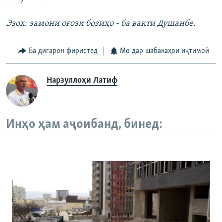
Эзоҳ: замони оғози бозиҳо - ба вақти Душанбе.
Ба дигарон фиристед
Мо дар шабакаҳои иҷтимоӣ
Нарзуллоҳи Латиф
Инҳо ҳам аҷоибанд, бинед: