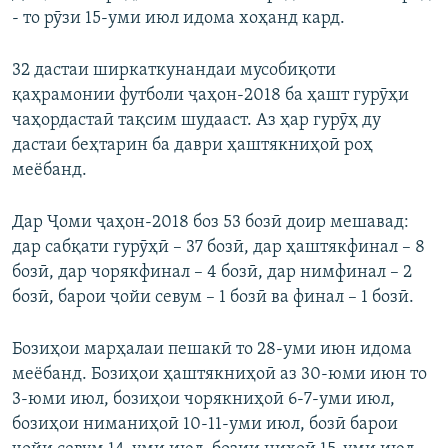
- то рӯзи 15-уми июл идома хоҳанд кард.
32 дастаи ширкаткунандаи мусобиқоти
қаҳрамонии футболи ҷаҳон-2018 ба ҳашт гурӯҳи
чаҳордастаӣ тақсим шудааст. Аз ҳар гурӯҳ ду
дастаи беҳтарин ба даври ҳаштякниҳоӣ роҳ
меёбанд.
Дар Ҷоми ҷаҳон-2018 боз 53 бозӣ доир мешавад:
дар сабқати гурӯҳӣ – 37 бозӣ, дар ҳаштякфинал – 8
бозӣ, дар чорякфинал – 4 бозӣ, дар нимфинал – 2
бозӣ, барои ҷойи севум – 1 бозӣ ва финал – 1 бозӣ.
Бозиҳои марҳалаи пешакӣ то 28-уми июн идома
меёбанд
. Бозиҳои ҳаштякниҳоӣ аз 30-юми июн то
3-юми июл, бозиҳои чорякниҳоӣ 6-7-уми июл,
бозиҳои ниманиҳоӣ 10-11-уми июл, бозӣ барои