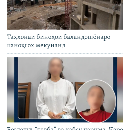
Таҳхонаи биноҳои баландошёнаро
паноҳгоҳ мекунанд