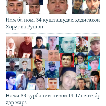
Ном ба ном. 34 кушташудаи ҳодисаҳои
Хоруғ ва Рӯшон
Номи 83 қурбонии низои 14-17 сентябр
дар марз