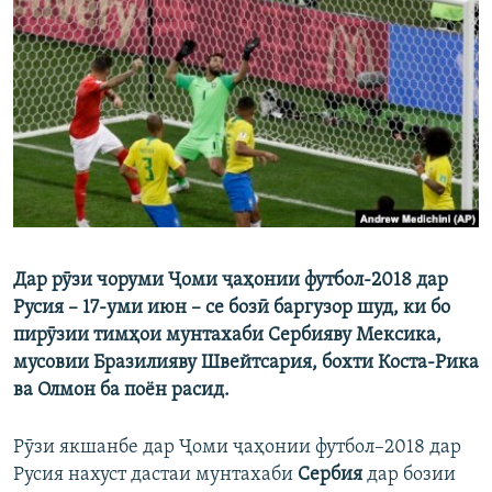
ГУЗОРИШҲОИ РАДИОӢ
Русский
ПАЙГИРӢ КУНЕД
Ҳамаи сомонаҳои RFE/RL
Дар рӯзи чоруми Ҷоми ҷаҳонии футбол-2018 дар
Русия – 17-уми июн – се бозӣ баргузор шуд, ки бо
пирӯзии тимҳои мунтахаби Сербияву Мексика,
мусовии Бразилияву Швейтсария, бохти Коста-Рика
ва Олмон ба поён расид.
Рӯзи якшанбе дар Ҷоми ҷаҳонии футбол–2018 дар
Русия нахуст дастаи мунтахаби
Сербия
дар бозии