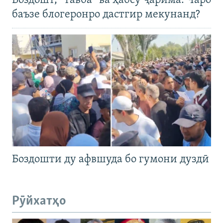
Боздошт, “тавба” ва ҳабсу ҷарима. Чаро
баъзе блогеронро дастгир мекунанд?
Боздошти ду афвшуда бо гумони дуздӣ
Рӯйхатҳо