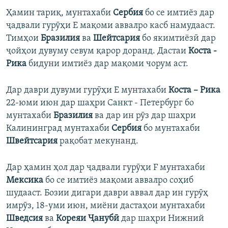
Ҳамин тариқ, мунтахаби
Сербия
бо се имтиёз дар
ҷадвали гурӯҳи Е мақоми аввалро касб намудааст.
Тимҳои
Бразилия
ва
Шейтсария
бо якимтиёзӣ дар
ҷойҳои дувуму севум қарор доранд. Дастаи
Коста -
Рика
бидуни имтиёз дар мақоми чорум аст.
Дар даври дувуми гурӯҳи Е мунтахаби
Коста – Рика
22-юми июн дар шаҳри Санкт - Петербург бо
мунтахаби
Бразилия
ва дар ин рӯз дар шаҳри
Калининград мунтахаби
Сербия
бо мунтахаби
Швейтсария
рақобат мекунанд.
Дар ҳамин ҳол дар ҷадвали гурӯҳи F мунтахаби
Мексика
бо се имтиёз мақоми аввалро соҳиб
шудааст. Бозии дигари даври аввал дар ин гурӯҳ
имрӯз, 18-уми июн, миёни дастаҳои мунтахаби
Шведсия
ва
Кореяи Ҷанубӣ
дар шаҳри Нижний