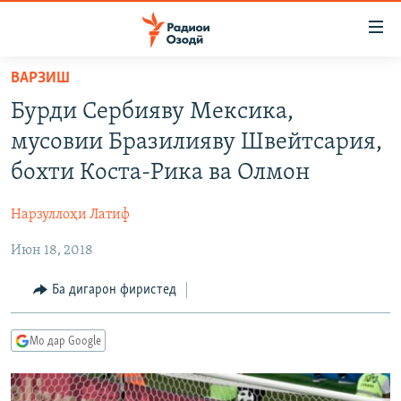
Пайвандҳои
дастрасӣ
Ҷаҳиш
ВАРЗИШ
ба
ГӮШАҲО
Бурди Сербияву Мексика,
мояи
ГАПИ ОЗОД
СИЁСАТ
аслӣ
мусовии Бразилияву Швейтсария,
РӮЗГОРИ МУҲОҶИР
Ҷаҳиш
ИҚТИСОД
бохти Коста-Рика ва Олмон
ба
САЛОМ, ХОҲАР
ҶОМЕА
феҳристи
Нарзуллоҳи Латиф
ТАҲҚИҚОТ
ҚАЗИЯИ "КРОКУС"
аслӣ
Ҷаҳиш
Июн 18, 2018
ҶАНГ ДАР УКРАИНА
ОСИЁИ МАРКАЗӢ
ба
НАЗАРИ МАРДУМ
ФАРҲАНГ
Ба дигарон фиристед
ҷустор
ЧАНДРАСОНАӢ
МЕҲМОНИ ОЗОДӢ
БЛОГИСТОН
Мо дар Google
РӮЙХАТҲО
ВАРЗИШ
ОЗОДӢ ОНЛАЙН
ВИДЕО
КИТОБҲОИ ОЗОДӢ
НИГОРИСТОН