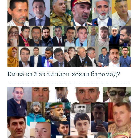
Кӣ ва кай аз зиндон хоҳад баромад?