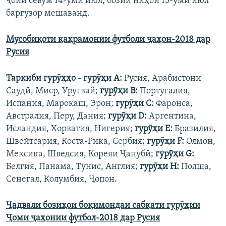
ҷойи севум 14-уми июл, бозии ниҳоӣ 15-уми июл
баргузор мешаванд.
Мусобиқоти қаҳрамонии футболи ҷаҳон-2018 дар
Русия
Таркиби гурӯҳҳо - гурӯҳи А:
Русия, Арабистони
Саудӣ, Миср, Уругвай;
гурӯҳи В:
Португалия,
Испания, Марокаш, Эрон;
гурӯҳи С:
Фаронса,
Австралия, Перу, Дания;
гурӯҳи D:
Аргентина,
Исландия, Хорватия, Нигерия;
гурӯҳи Е:
Бразилия,
Швейтсария, Коста-Рика, Сербия;
гурӯҳи F:
Олмон,
Мексика, Шведсия, Кореяи Ҷанубӣ;
гурӯҳи G:
Белгия, Панама, Тунис, Англия;
гурӯҳи H:
Полша,
Сенегал, Колумбия, Ҷопон.
Ҷадвали бозиҳои боқимондаи сабқати гурӯҳии
Ҷоми ҷаҳонии футбол-2018 дар Русия