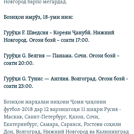
Новгород барпо мегардад.
Бозиҳои имрӯз, 18-уми июн:
Гурӯҳи F.
Шведсия – Кореяи Ҷанубӣ. Нижний
Новгород.
Оғози бозӣ –
соати
1
7
:00.
Гурӯҳи
G
.
Белгия
—
Панама
.
Сочи
. Оғози бозӣ –
соати
2
0
:00.
Гурӯҳи
G
.
Тунис
—
Англ
ия.
Волгоград
. Оғози бозӣ -
соати
23
:00.
Бозиҳои марҳалаи ниҳоии Ҷоми ҷаҳонии
футбол-2018 дар 12 варзишгоҳи 11 шаҳри Русия -
Маскав, Санкт-Петербург, Қазон, Сочи,
Екатеринбург, Самара, Саранск, Ростови соҳили
Дон, Волгоград, Нижний Новгород ва Калининград