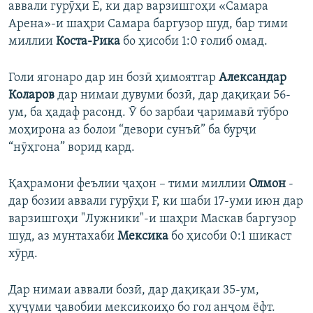
аввали гурӯҳи Е, ки дар варзишгоҳи «Самара
Арена»-и шаҳри Самара баргузор шуд, бар тими
миллии
Коста-Рика
бо ҳисоби 1:0 ғолиб омад.
Голи ягонаро дар ин бозӣ ҳимоятгар
Александар
Коларов
дар нимаи дувуми бозӣ, дар дақиқаи 56-
ум, ба ҳадаф расонд. Ӯ бо зарбаи ҷаримавӣ тӯбро
моҳирона аз болои “девори сунъӣ” ба бурҷи
“нӯҳгона” ворид кард.
Қаҳрамони феълии ҷаҳон – тими миллии
Олмон
-
дар бозии аввали гурӯҳи F, ки шаби 17-уми июн дар
варзишгоҳи "Лужники"-и шаҳри Маскав баргузор
шуд, аз мунтахаби
Мексика
бо ҳисоби 0:1 шикаст
хӯрд.
Дар нимаи аввали бозӣ, дар дақиқаи 35-ум,
ҳуҷуми ҷавобии мексикоиҳо бо гол анҷом ёфт.