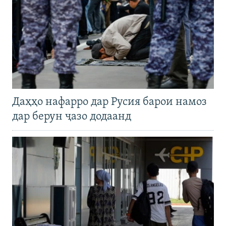
Даҳҳо нафарро дар Русия барои намоз
дар берун ҷазо додаанд