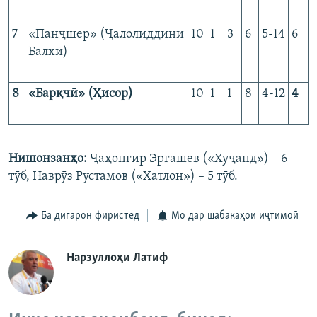
7
«Панҷшер» (Ҷалолиддини
10
1
3
6
5-14
6
Балхӣ)
8
«Бар
қчӣ
» (
Ҳисо
р)
10
1
1
8
4-12
4
Нишонзанҳо:
Ҷаҳонгир Эргашев («Хуҷанд») – 6
тӯб, Наврӯз Рустамов («Хатлон») – 5 тӯб.
Ба дигарон фиристед
Мо дар шабакаҳои иҷтимоӣ
Нарзуллоҳи Латиф