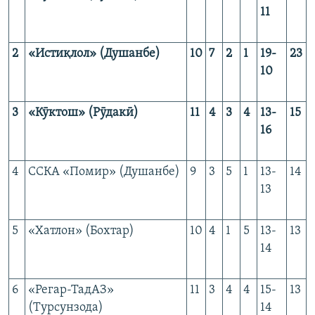
11
2
«Исти
қ
лол» (Душанбе)
10
7
2
1
19-
23
10
3
«К
ӯ
ктош» (Р
ӯ
дак
ӣ
)
11
4
3
4
13-
15
16
4
ССКА «Помир» (Душанбе)
9
3
5
1
13-
14
13
5
«Хатлон» (Бохтар)
10
4
1
5
13-
13
14
6
«Регар-ТадАЗ»
11
3
4
4
15-
13
(Турсунзода)
14