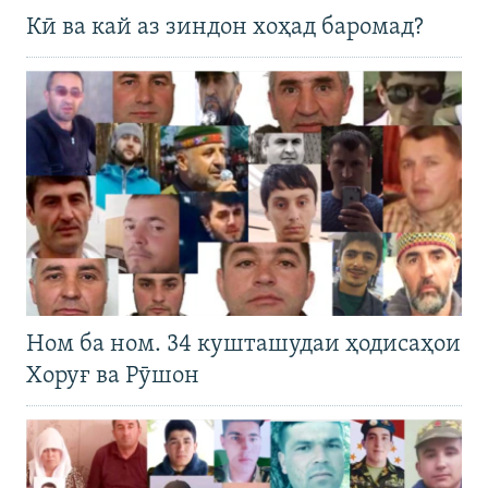
Кӣ ва кай аз зиндон хоҳад баромад?
Ном ба ном. 34 кушташудаи ҳодисаҳои
Хоруғ ва Рӯшон