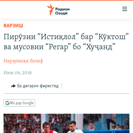
Пайвандҳои
дастрасӣ
Ҷаҳиш
ВАРЗИШ
ба
ГӮШАҲО
Пирӯзии “Истиқлол” бар “Кӯктош”
мояи
ГАПИ ОЗОД
СИЁСАТ
аслӣ
ва мусовии “Регар” бо “Хуҷанд”
РӮЗГОРИ МУҲОҶИР
Ҷаҳиш
ИҚТИСОД
ба
Нарзуллоҳи Латиф
САЛОМ, ХОҲАР
ҶОМЕА
феҳристи
Июн 04, 2018
ТАҲҚИҚОТ
ҚАЗИЯИ "КРОКУС"
аслӣ
Ҷаҳиш
ҶАНГ ДАР УКРАИНА
ОСИЁИ МАРКАЗӢ
Ба дигарон фиристед
ба
НАЗАРИ МАРДУМ
ФАРҲАНГ
ҷустор
Мо дар Google
ЧАНДРАСОНАӢ
МЕҲМОНИ ОЗОДӢ
БЛОГИСТОН
РӮЙХАТҲО
ВАРЗИШ
ОЗОДӢ ОНЛАЙН
ВИДЕО
КИТОБҲОИ ОЗОДӢ
НИГОРИСТОН