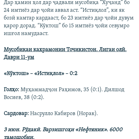
Дар ҳамин ҳол дар ҷадвали мусобиқа “Хуҷанд” бо
24 имтиёз дар ҷойи аввал аст. “Истиқлол”, ки як
бозӣ камтар кардааст, бо 23 имтиёз дар ҷойи дувум
қарор дорад. “Кӯктош” бо 15 имтиёз ҷойи севумро
ишғол намудааст.
Мусобиқаи қаҳрамонии Тоҷикистон
.
Лигаи олӣ
.
Даври
11-
ум
«Кӯктош» – «Истиқлол» – 0:2
Голҳо:
Муҳаммадҷон Раҳимов, 35 (0:1). Дилшод
Восиев, 38 (0:2).
Сардовар
:
Насрулло Кабиров (Норак).
3 июн. Р
ӯ
дак
ӣ
.
Варзишгоҳи
«Нефтяник». 6000
тамошобин
.