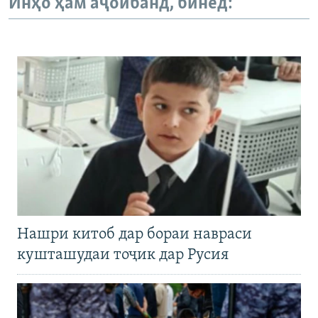
Инҳо ҳам аҷоибанд, бинед:
Нашри китоб дар бораи навраси
кушташудаи тоҷик дар Русия