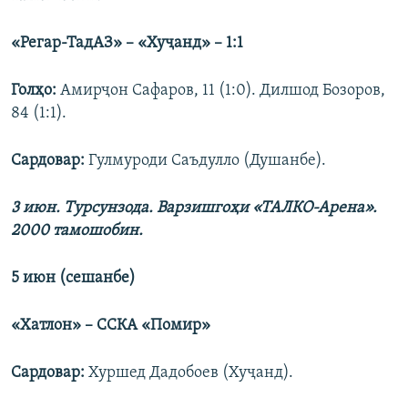
«Регар-ТадАЗ» – «Ху
ҷ
анд» – 1:1
Гол
ҳо
:
Амирҷон Сафаров, 11 (1:0). Дилшод Бозоров,
84 (1:1).
Сардовар
:
Гулмуроди Саъдулло (Душанбе).
3 июн. Турсунз
ода
.
Варзишгоҳи
«ТАЛКО-Арена».
2000
тамошобин
.
5 июн (
сешанбе
)
«Хатлон» –
С
СКА «П
о
мир»
Сардовар
:
Хуршед Дадобоев (Хуҷанд).