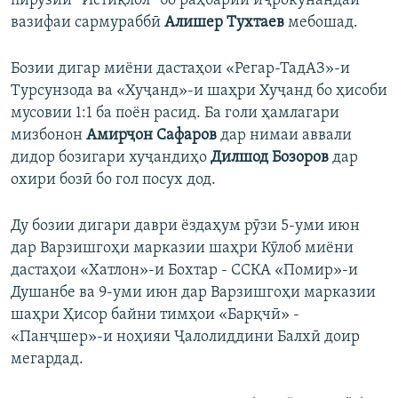
пирӯзии “Истиқлол” бо раҳбарии иҷрокунандаи
вазифаи сармураббӣ
Алишер Тухтаев
мебошад.
Бозии дигар миёни дастаҳои «Регар-ТадАЗ»-и
Турсунзода ва «Хуҷанд»-и шаҳри Хуҷанд бо ҳисоби
мусовии 1:1 ба поён расид. Ба голи ҳамлагари
мизбонон
Амирҷон Сафаров
дар нимаи аввали
дидор бозигари хуҷандиҳо
Дилшод Бозоров
дар
охири бозӣ бо гол посух дод.
Ду бозии дигари даври ёздаҳум рӯзи 5-уми июн
дар Варзишгоҳи марказии шаҳри Кӯлоб миёни
дастаҳои «Хатлон»-и Бохтар - ССКА «Помир»-и
Душанбе ва 9-уми июн дар Варзишгоҳи марказии
шаҳри Ҳисор байни тимҳои «Барқчӣ» -
«Панҷшер»-и ноҳияи Ҷалолиддини Балхӣ доир
мегардад.