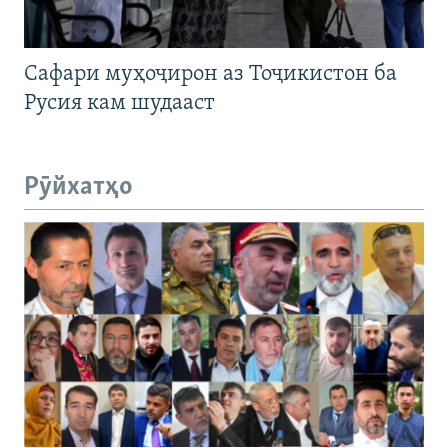
Сафари муҳоҷирон аз Тоҷикистон ба
Русия кам шудааст
Рӯйхатҳо