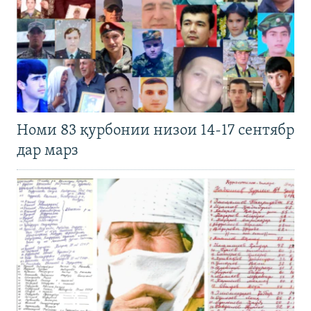
Номи 83 қурбонии низои 14-17 сентябр
дар марз