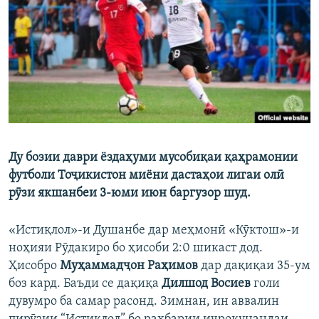
ГУЗОРИШҲОИ РАДИОӢ
Русский
ПАЙГИРӢ КУНЕД
Ду бозии даври ёздаҳуми мусобиқаи қаҳрамонии
Ҳамаи сомонаҳои RFE/RL
футболи Тоҷикистон миёни дастаҳои лигаи олӣ
рӯзи якшанбеи 3-юми июн баргузор шуд.
«Истиқлол»-и Душанбе дар меҳмонӣ «Кӯктош»-и
ноҳияи Рӯдакиро бо ҳисоби 2:0 шикаст дод.
Ҳисобро
Муҳаммадҷон Раҳимов
дар дақиқаи 35-ум
боз кард. Баъди се дақиқа
Дилшод Восиев
голи
дувумро ба самар расонд. Зимнан, ин аввалин