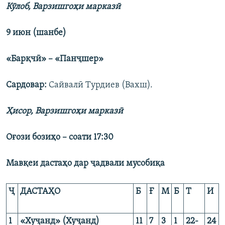
К
ӯло
б,
Варзишгоҳи марказӣ
9 июн (
шанбе
)
«Бар
қчӣ
» – «Пан
ҷ
шер»
Сардовар
:
Сайвалӣ Турдиев (Вахш).
Ҳисо
р,
Варзишгоҳи марказӣ
Оғози бозиҳо
–
соати
17:30
Мавқеи дастаҳо дар ҷадвали мусобиқа
Ҷ
ДАСТАҲО
Б
Ғ
М
Б
Т
И
1
«Ху
ҷ
анд» (Ху
ҷ
анд)
11
7
3
1
22-
24