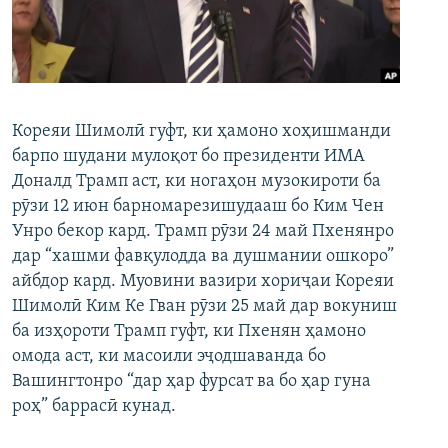
ГУЗОРИШҲОИ РАДИОӢ
Русский
ПАЙГИРӢ КУНЕД
Кореяи Шимолӣ гуфт, ки ҳамоно хоҳишманди
барпо шудани мулоқот бо президенти ИМА
Доналд Трамп аст, ки ногаҳон музокироти ба
рӯзи 12 июн барномарезишудааш бо Ким Чен
Ҳамаи сомонаҳои RFE/RL
Унро бекор кард. Трамп рӯзи 24 май Пхенянро
дар “хашми фавқулодда ва душмании ошкоро”
айбдор кард. Муовини вазири хориҷаи Кореяи
Шимолӣ Ким Ке Гван рӯзи 25 май дар вокуниш
ба изҳороти Трамп гуфт, ки Пхенян ҳамоно
омода аст, ки масоили эҷодшаванда бо
Вашингтонро “дар ҳар фурсат ва бо ҳар гуна
роҳ” баррасӣ кунад.