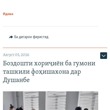
Идома
Ба дигарон фиристед
Август 05, 2026
Боздошти хориҷиён ба гумони
ташкили фоҳишахона дар
Душанбе