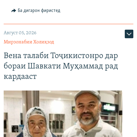
Ба дигарон фиристед
Август 05, 2026
Мирзонабии Холиқзод
Вена талаби Тоҷикистонро дар
бораи Шавкати Муҳаммад рад
кардааст