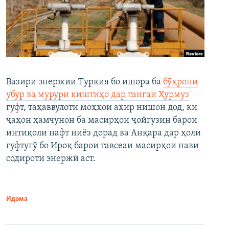
Вазири энержии Туркия бо ишора ба
бӯҳрони
убур ва мурури киштиҳо дар тангаи Ҳурмуз
гуфт, таҳаввулоти моҳҳои ахир нишон дод, ки
ҷаҳон ҳамчунон ба масирҳои ҷойгузин барои
интиқоли нафт ниёз дорад ва Анқара дар ҳоли
гуфтугӯ бо Ироқ барои тавсеаи масирҳои нави
содироти энержӣ аст.
Идома