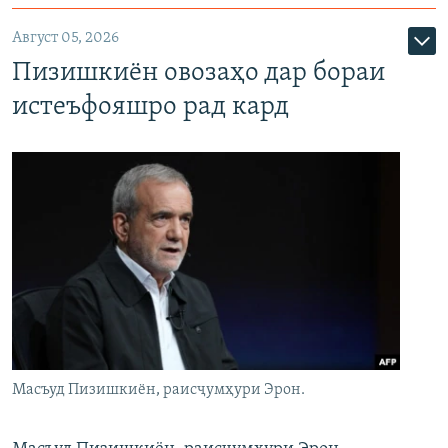
Август 05, 2026
Пизишкиён овозаҳо дар бораи
истеъфояшро рад кард
Масъуд Пизишкиён, раисҷумҳури Эрон.