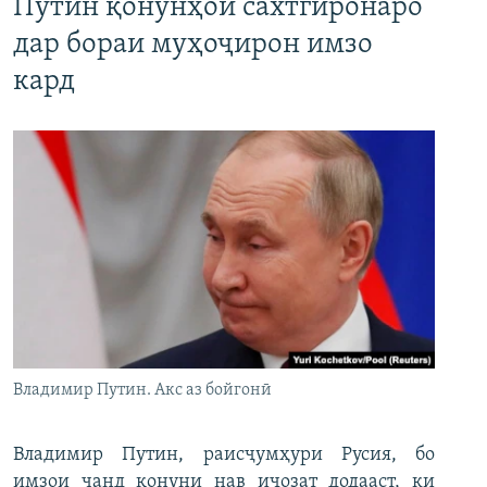
Путин қонунҳои сахтгиронаро
дар бораи муҳоҷирон имзо
кард
Владимир Путин. Акс аз бойгонӣ
Владимир Путин, раисҷумҳури Русия, бо
имзои чанд қонуни нав иҷозат додааст, ки