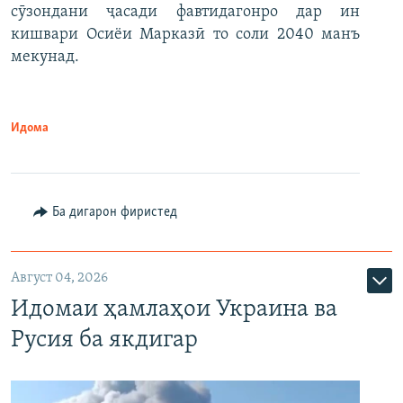
сӯзондани ҷасади фавтидагонро дар ин
кишвари Осиёи Марказӣ то соли 2040 манъ
мекунад.
Идома
Ба дигарон фиристед
Август 04, 2026
Идомаи ҳамлаҳои Украина ва
Русия ба якдигар