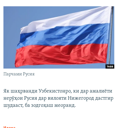
Парчами Русия
Як шаҳрванди Узбекистонро, ки дар амалиёти
нерӯҳои Русия дар вилояти Нижегород дастгир
шудааст, ба зодгоҳаш меоранд.