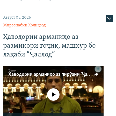
Август 05, 2026
Мирзонабии Холиқзод
Ҳаводории арманиҳо аз
размикори тоҷик, машҳур бо
лақаби “Ҷаллод”
Ҳаводории арманиҳо аз пирӯзии "Ҷаллод"-и тоҷик
Феълан кор намекунад