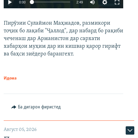
Auto
0:00
2:49
240p
Пирӯзии Сулаймон Маҳмадов, размикори
360p
тоҷик бо лақаби "Ҷаллод", дар набард бо рақиби
480p
Auto
240p
360p
480p
чеченаш дар Арманистон дар сархати
720p
хабарҳои муҳим дар ин кишвар қарор гирифт
720p
1080p
ва баҳси зиёдеро барангехт.
1080p
Идома
Ба дигарон фиристед
Август 05, 2026