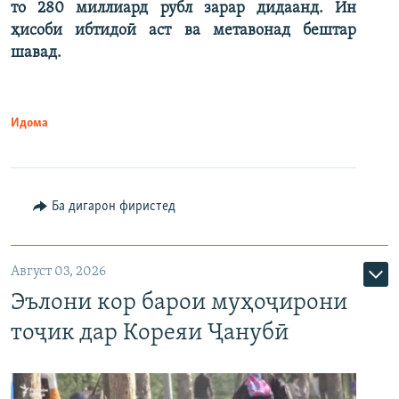
то 280 миллиард рубл зарар дидаанд. Ин
ҳисоби ибтидоӣ аст ва метавонад бештар
шавад.
Идома
Ба дигарон фиристед
Август 03, 2026
Эълони кор барои муҳоҷирони
тоҷик дар Кореяи Ҷанубӣ