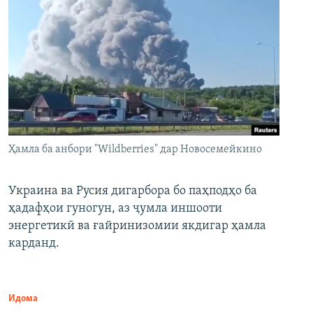
Ҳамла ба анбори "Wildberries" дар Новосемейкино
Украина ва Русия дигарбора бо паҳподҳо ба
ҳадафҳои гуногун, аз ҷумла иншооти
энергетикӣ ва ғайринизомии якдигар ҳамла
карданд.
Идома