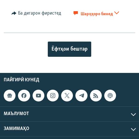
Ба дигарон фиристед
Шарҳҳоро бинед
Ёфтҳои бештар
ПАЙГИРӢ КУНЕД
МАЪЛУМОТ
ЗАМИМАҲО