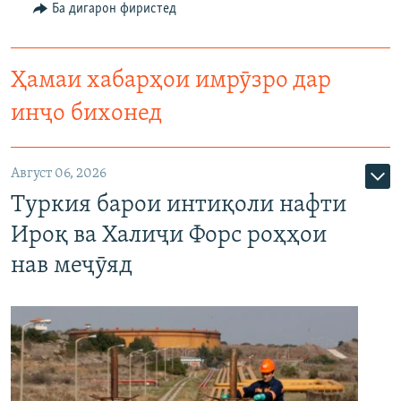
Ба дигарон фиристед
Ҳамаи хабарҳои имрӯзро дар
инҷо бихонед
Август 06, 2026
Туркия барои интиқоли нафти
Ироқ ва Халиҷи Форс роҳҳои
нав меҷӯяд