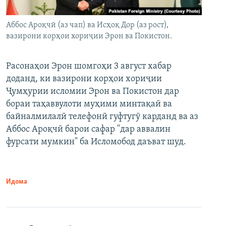
Аббос Ароқчӣ (аз чап) ва Исҳоқ Дор (аз рост),
вазирони корҳои хориҷии Эрон ва Покистон.
Расонаҳои Эрон шомгоҳи 3 август хабар
доданд, ки вазирони корҳои хориҷии
Ҷумҳурии исломии Эрон ва Покистон дар
бораи таҳаввулоти муҳими минтақаӣ ва
байналмилалӣ телефонӣ гуфтугӯ карданд ва аз
Аббос Ароқчӣ барои сафар "дар аввалин
фурсати мумкин" ба Исломобод даъват шуд.
Идома