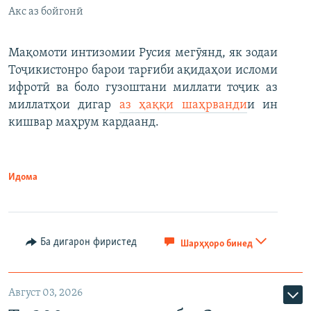
Акс аз бойгонӣ
Мақомоти интизомии Русия мегӯянд, як зодаи
Тоҷикистонро барои тарғиби ақидаҳои исломи
ифротӣ ва боло гузоштани миллати тоҷик аз
миллатҳои дигар
аз ҳаққи шаҳрванди
и ин
кишвар маҳрум кардаанд.
Идома
Ба дигарон фиристед
Шарҳҳоро бинед
Август 03, 2026