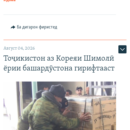
Идома
Ба дигарон фиристед
Август 04, 2026
Тоҷикистон аз Кореяи Шимолӣ
ёрии башардӯстона гирифтааст