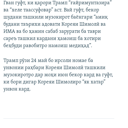
Гван гуфт, ки қарори Трамп “ғайримунтазира”
ва “хеле таассуфовар” аст. Вай гуфт, бекор
шудани ташкили музокирот баёнгари “амиқ
будани таърихи адовати Кореяи Шимолӣ ва
ИМА ва бо ҳамин сабаб зарурати ба таври
сареъ ташкил кардани ҳамоиш ба хотири
беҳбуди равобитро намоиш медиҳад”.
Трамп рӯзи 24 май бо ирсоли номае ба
унвонии раҳбари Кореяи Шимолӣ ташкили
музокиротро дар моҳи июн бекор кард ва гуфт,
ки бори дигар Кореяи Шимолиро “як хатар”
унвон кард.