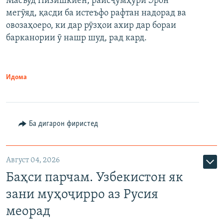
Масъуд Пизишкиён, раисҷумҳури Эрон
мегӯяд, қасди ба истеъфо рафтан надорад ва
овозаҳоеро, ки дар рӯзҳои ахир дар бораи
барканории ӯ нашр шуд, рад кард.
Идома
Ба дигарон фиристед
Август 04, 2026
Баҳси парчам. Узбекистон як
зани муҳоҷирро аз Русия
меорад