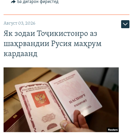
Ба дигарон фиристед
Август 03, 2026
Як зодаи Тоҷикистонро аз
шаҳрвандии Русия маҳрум
кардаанд