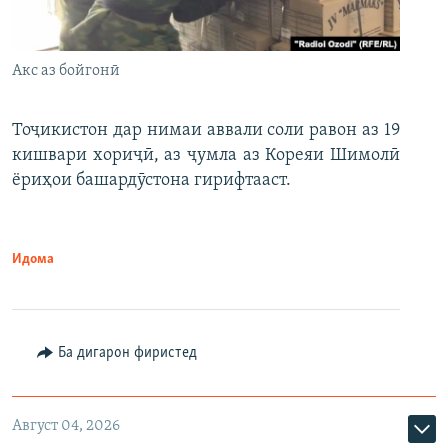
Акс аз бойгонӣ
Тоҷикистон дар нимаи аввали соли равон аз 19
кишвари хориҷӣ, аз ҷумла аз Кореяи Шимолӣ
ёриҳои башардӯстона гирифтааст.
Идома
Ба дигарон фиристед
Август 04, 2026