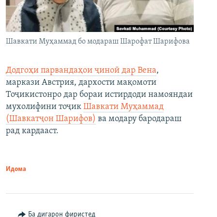
Шавкати Муҳаммад бо модараш Шарофат Шарифова
Додгоҳи парвандаҳои ҷиноӣ дар Вена
,
маркази Австрия, дархости мақомоти
Тоҷикистонро дар бораи истирдоди намояндаи
мухолифини тоҷик
Шавкати Муҳаммад
(Шавкатҷон Шарифов)
ва модару бародараш
рад кардааст.
Идома
Ба дигарон фиристед