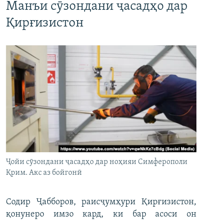
Манъи сӯзондани ҷасадҳо дар
Қирғизистон
Ҷойи сӯзондани ҷасадҳо дар ноҳияи Симферополи
Қрим. Акс аз бойгонӣ
Содир Ҷабборов, раисҷумҳури Қирғизистон,
қонунеро имзо кард, ки бар асоси он