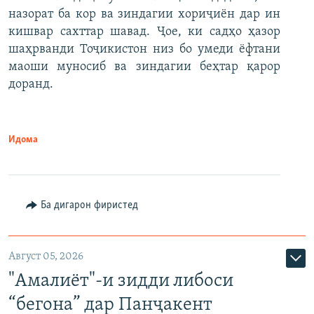
назорат ба кор ва зиндагии хориҷиён дар ин
кишвар сахттар шавад. Ҷое, ки садҳо ҳазор
шаҳрванди Тоҷикистон низ бо умеди ёфтани
маоши муносиб ва зиндагии беҳтар қарор
доранд.
Идома
Ба дигарон фиристед
Август 05, 2026
"Амалиёт"-и зидди либоси
“бегона” дар Панҷакент