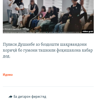
Пулиси Душанбе аз боздошти шаҳрвандони
хориҷӣ бо гумони ташкили фоҳишахона хабар
дод.
Идома
Ба дигарон фиристед