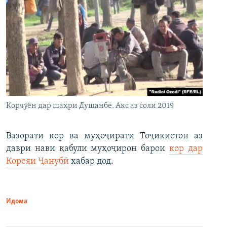
Корҷӯён дар шаҳри Душанбе. Акс аз соли 2019
Вазорати кор ва муҳоҷирати Тоҷикистон аз
даври нави қабули муҳоҷирон барои
кор дар
Кореяи Ҷанубӣ
хабар дод.
Идома