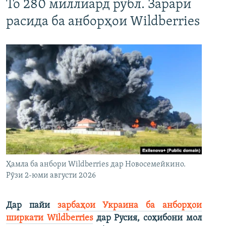
То 280 миллиард рубл. Зарари
расида ба анборҳои Wildberries
Ҳамла ба анбори Wildberries дар Новосемейкино.
Рӯзи 2-юми августи 2026
Дар пайи
зарбаҳои Украина ба анборҳои
ширкати Wildberries
дар Русия, соҳибони мол