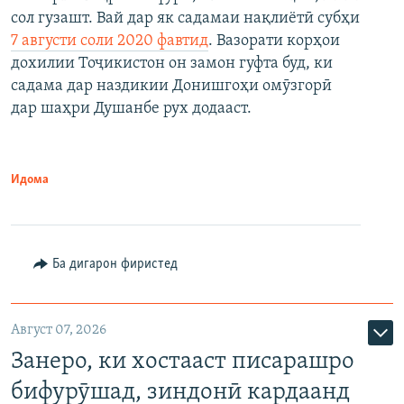
сол гузашт. Вай дар як садамаи нақлиётӣ субҳи
7 августи соли 2020 фавтид
. Вазорати корҳои
дохилии Тоҷикистон он замон гуфта буд, ки
садама дар наздикии Донишгоҳи омӯзгорӣ
дар шаҳри Душанбе рух додааст.
Идома
Ба дигарон фиристед
Август 07, 2026
Занеро, ки хостааст писарашро
бифурӯшад, зиндонӣ кардаанд