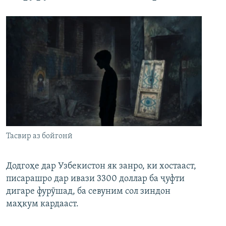
Тасвир аз бойгонӣ
Додгоҳе дар Узбекистон як занро, ки хостааст,
писарашро дар ивази 3300 доллар ба ҷуфти
дигаре фурӯшад, ба севуним сол зиндон
маҳкум кардааст.