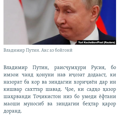
Владимир Путин. Акс аз бойгонӣ
Владимир Путин, раисҷумҳури Русия, бо
имзои чанд қонуни нав иҷозат додааст, ки
назорат ба кор ва зиндагии хориҷиён дар ин
кишвар сахттар шавад. Ҷое, ки садҳо ҳазор
шаҳрванди Тоҷикистон низ бо умеди ёфтани
маоши муносиб ва зиндагии беҳтар қарор
доранд.