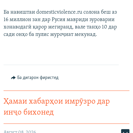
Ба навиштаи domesticviolence.ru солона беш аз
16 миллион зан дар Русия мавриди зуроварии
хонаводагӣ қарор мегиранд, вале танҳо 10 дар
сади онҳо ба пулис муроҷиат мекунад.
Ба дигарон фиристед
Ҳамаи хабарҳои имрӯзро дар
инҷо бихонед
Август 08, 2026