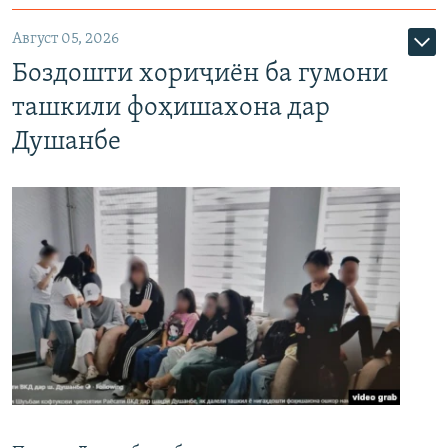
Август 05, 2026
Боздошти хориҷиён ба гумони
ташкили фоҳишахона дар
Душанбе