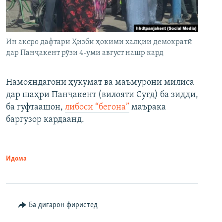
Ин аксро дафтари Ҳизби ҳокими халқии демократӣ
дар Панҷакент рӯзи 4-уми август нашр кард
Намояндагони ҳукумат ва маъмурони милиса
дар шаҳри Панҷакент (вилояти Суғд) ба зидди,
ба гуфтаашон,
либоси “бегона”
маърака
баргузор кардаанд.
Идома
Ба дигарон фиристед