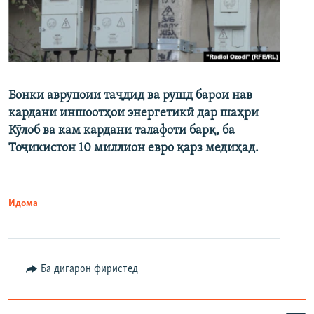
Бонки аврупоии таҷдид ва рушд барои нав
кардани иншоотҳои энергетикӣ дар шаҳри
Кӯлоб ва кам кардани талафоти барқ, ба
Тоҷикистон 10 миллион евро қарз медиҳад.
Идома
Ба дигарон фиристед