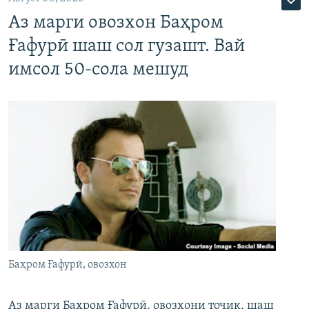
Аз марги овозхон Баҳром
Ғафурӣ шаш сол гузашт. Вай
имсол 50-сола мешуд
Баҳром Ғафурӣ, овозхон
Аз марги Баҳром Ғафурӣ, овозхони тоҷик, шаш