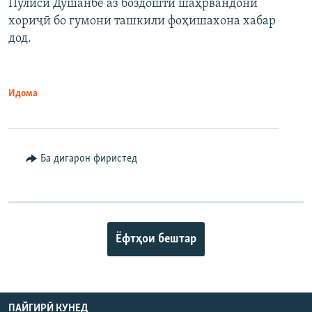
Пулиси Душанбе аз боздошти шаҳрвандони
хориҷӣ бо гумони ташкили фоҳишахона хабар
дод.
Идома
Ба дигарон фиристед
Ёфтҳои бештар
ПАЙГИРӢ КУНЕД