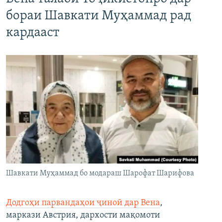
бораи Шавкати Муҳаммад рад
кардааст
Шавкати Муҳаммад бо модараш Шарофат Шарифова
Додгоҳи парвандаҳои ҷиноӣ дар Вена
,
маркази Австрия, дархости мақомоти