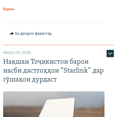
Идома
Ба дигарон фиристед
Август 07, 2026
Нақшаи Тоҷикистон барои
насби дастгоҳҳои “Starlink” дар
гӯшаҳои дурдаст