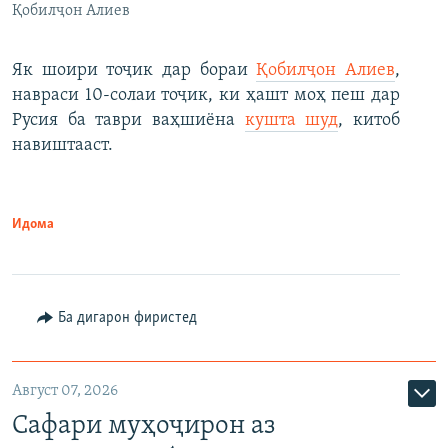
Қобилҷон Алиев
Як шоири тоҷик дар бораи
Қобилҷон Алиев
,
навраси 10-солаи тоҷик, ки ҳашт моҳ пеш дар
Русия ба таври ваҳшиёна
кушта шуд
, китоб
навиштааст.
Идома
Ба дигарон фиристед
Август 07, 2026
Сафари муҳоҷирон аз