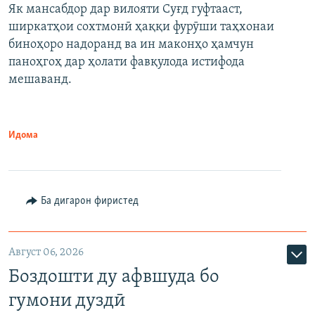
Як мансабдор дар вилояти Суғд гуфтааст,
ширкатҳои сохтмонӣ ҳаққи фурӯши таҳхонаи
биноҳоро надоранд ва ин маконҳо ҳамчун
паноҳгоҳ дар ҳолати фавқулода истифода
мешаванд.
Идома
Ба дигарон фиристед
Август 06, 2026
Боздошти ду афвшуда бо
гумони дуздӣ