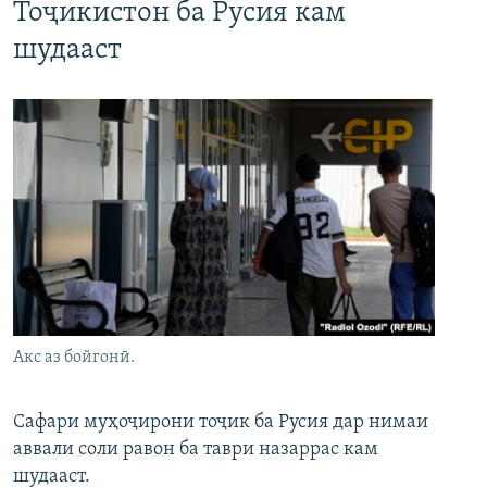
Тоҷикистон ба Русия кам
шудааст
Акс аз бойгонӣ.
Сафари муҳоҷирони тоҷик ба Русия дар нимаи
аввали соли равон ба таври назаррас кам
шудааст.