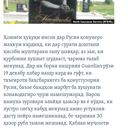
ГУЗОРИШҲОИ РАДИОӢ
Русский
ПАЙГИРӢ КУНЕД
Ҳомиёи ҳуқуқи инсон дар Русия қонунеро
маҳкум карданд, ки дар сурати доштани
ҳисоби муштараки зану шавҳар, аз зан, ки
қурбонии хушнат шудааст, ҷарима талаб
Ҳамаи сомонаҳои RFE/RL
мекунад. Дар ин бораи нашрияи Guardian рӯзи
19 декабр хабар нашр кард ва гуфт, ки
таъғироти баҳсбарангез ба қонуггузории
Русия, баъзе бандҳои марбут ба хушунати
хонаводагиро ҷурм намешуморад. Барои
намуна зуровари алайҳи ҳамсар ва ё кӯдак, ки
пустро сиёҳу кабуд мекунад аммо устухони
дасту пойро намешиканад, бо ҷаримаи 30
ҳазор рубл тамом мешавад. Қаблан муҷозоти