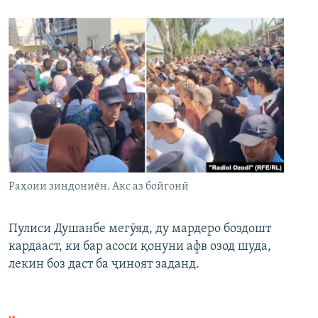
Раҳоии зиндониён. Акс аз бойгонӣ
Пулиси Душанбе мегӯяд, ду мардеро боздошт
кардааст, ки бар асоси қонуни афв озод шуда,
лекин боз даст ба ҷиноят заданд.