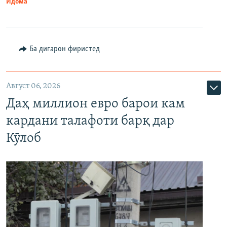
Идома
Ба дигарон фиристед
Август 06, 2026
Даҳ миллион евро барои кам
кардани талафоти барқ дар
Кӯлоб