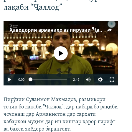
лақаби “Ҷаллод”
Ҳаводории арманиҳо аз пирӯзии "Ҷаллод"-и тоҷик
Феълан кор намекунад
Auto
0:00
2:49
240p
Пирӯзии Сулаймон Маҳмадов, размикори
360p
тоҷик бо лақаби "Ҷаллод", дар набард бо рақиби
480p
Auto
240p
360p
480p
чеченаш дар Арманистон дар сархати
720p
хабарҳои муҳим дар ин кишвар қарор гирифт
720p
1080p
ва баҳси зиёдеро барангехт.
1080p