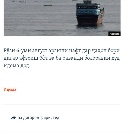
Рӯзи 6-уми август арзиши нафт дар ҷаҳон бори
дигар афзоиш ёфт ва ба раванди болоравии худ
идома дод.
Идома
Ба дигарон фиристед