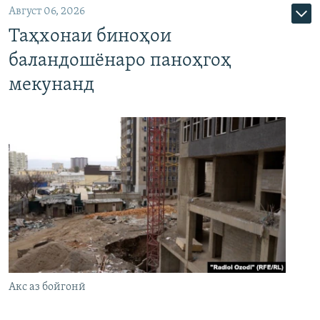
Август 06, 2026
Таҳхонаи биноҳои
баландошёнаро паноҳгоҳ
мекунанд
Акс аз бойгонӣ