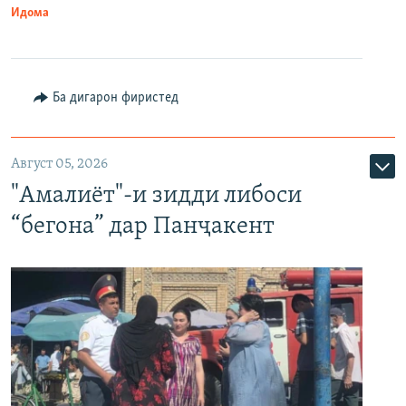
Идома
Ба дигарон фиристед
Август 05, 2026
"Амалиёт"-и зидди либоси
“бегона” дар Панҷакент