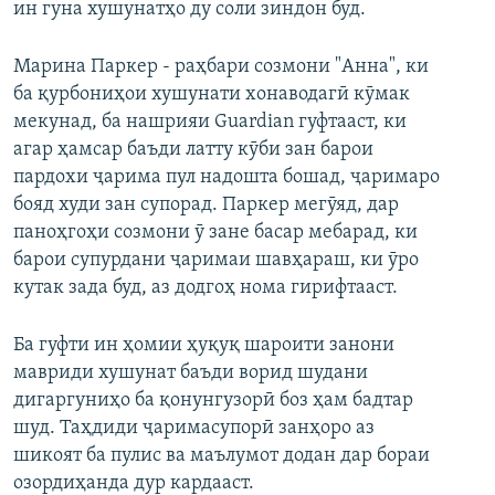
ин гуна хушунатҳо ду соли зиндон буд.
Марина Паркер - раҳбари созмони "Анна", ки
ба қурбониҳои хушунати хонаводагӣ кӯмак
мекунад, ба нашрияи Guardian гуфтааст, ки
агар ҳамсар баъди латту кӯби зан барои
пардохи ҷарима пул надошта бошад, ҷаримаро
бояд худи зан супорад. Паркер мегӯяд, дар
паноҳгоҳи созмони ӯ зане басар мебарад, ки
барои супурдани ҷаримаи шавҳараш, ки ӯро
кутак зада буд, аз додгоҳ нома гирифтааст.
Ба гуфти ин ҳомии ҳуқуқ шароити занони
мавриди хушунат баъди ворид шудани
дигаргуниҳо ба қонунгузорӣ боз ҳам бадтар
шуд. Таҳдиди ҷаримасупорӣ занҳоро аз
шикоят ба пулис ва маълумот додан дар бораи
озордиҳанда дур кардааст.