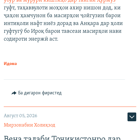
убур ва мурури киштиҳо дар тангаи Ҳурмуз
гуфт, таҳаввулоти моҳҳои ахир нишон дод, ки
ҷаҳон ҳамчунон ба масирҳои ҷойгузин барои
интиқоли нафт ниёз дорад ва Анқара дар ҳоли
гуфтугӯ бо Ироқ барои тавсеаи масирҳои нави
содироти энержӣ аст.
Идома
Ба дигарон фиристед
Август 05, 2026
Мирзонабии Холиқзод
Вена талаби Тоҷикистонро дар