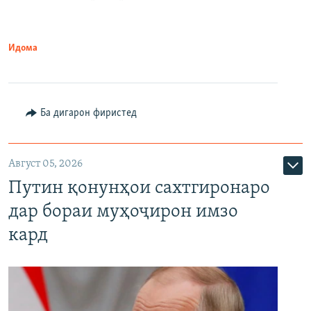
Идома
Ба дигарон фиристед
Август 05, 2026
Путин қонунҳои сахтгиронаро
дар бораи муҳоҷирон имзо
кард