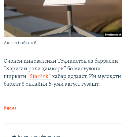
Акс аз бойгонӣ
Оҷонси инноватсияи Тоҷикистон аз баррасии
“Харитаи роҳи ҳамкорӣ” бо масъулони
ширкати
“Starlink”
хабар додааст. Ин мулоқоти
бархат ё онлайнӣ 5-уми август гузашт.
Идома
Ба дигарон фиристед