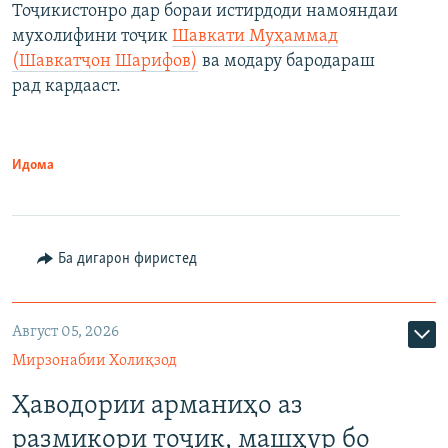
Тоҷикистонро дар бораи истирдоди намояндаи
мухолифини тоҷик
Шавкати Муҳаммад
(Шавкатҷон Шарифов)
ва модару бародараш
рад кардааст.
Идома
Ба дигарон фиристед
Август 05, 2026
Мирзонабии Холиқзод
Ҳаводории арманиҳо аз
размикори тоҷик, машҳур бо