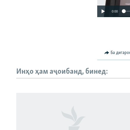
0:00
Ба дигаро
Инҳо ҳам аҷоибанд, бинед:
Русский
ПАЙГИРӢ КУНЕД