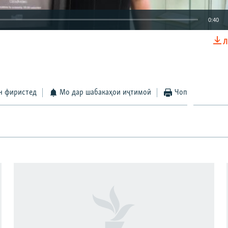
0:40
Л
EMBED
БА ДИГАРОН 
н фиристед
Мо дар шабакаҳои иҷтимоӣ
Чоп