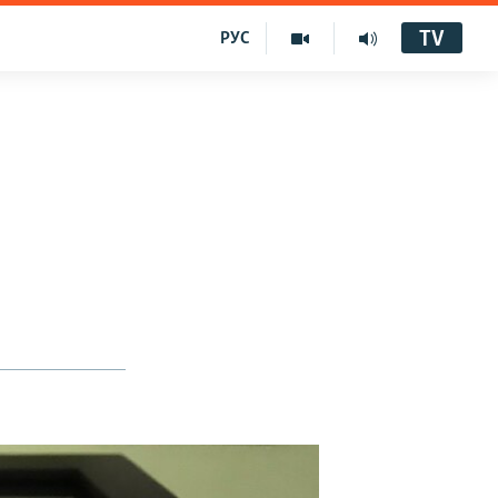
TV
РУС