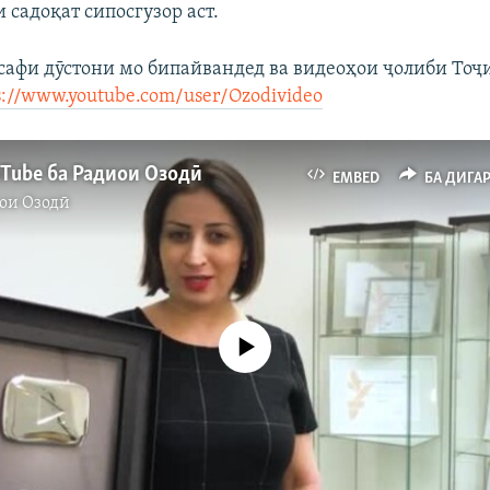
 садоқат сипосгузор аст.
сафи дӯстони мо бипайвандед ва видеоҳои ҷолиби Тоҷ
s://www.youtube.com/user/Ozodivideo
Tube ба Радиои Озодӣ
EMBED
БА ДИГА
ои Озодӣ
Феълан кор намекунад