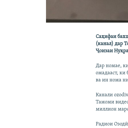
Саҳифаи бахш
(канал) дар Т
Ҷоизаи Нуқра
Дар номае, к
омадааст, ки
ва ин нома н
Канали ozodiv
Тамоми видео
миллион маро
Радиои Озодӣ