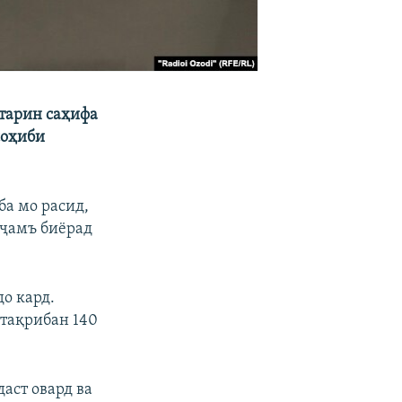
тарин саҳифа
соҳиби
ба мо расид,
 ҷамъ биёрад
до кард.
 тақрибан 140
аст овард ва