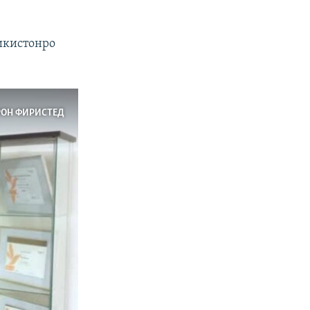
икистонро
РОН ФИРИСТЕД