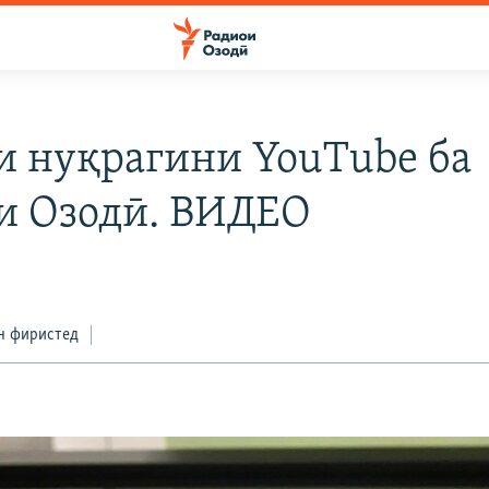
и нуқрагини YouTube ба
и Озодӣ. ВИДЕО
н фиристед