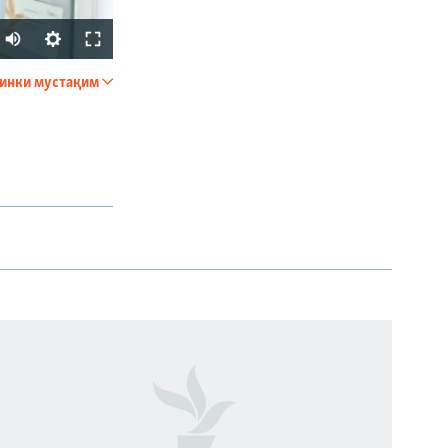
инки мустақим
ФИРИСТЕД
px
бар