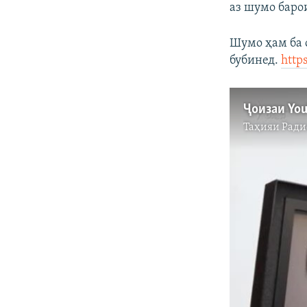
аз шумо барои
Шумо ҳам ба 
бубинед.
http
Ҷоизаи You
Таҳияи
Ради