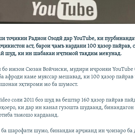
и тоҷикии Радиои Озодӣ дар YouTube, ки пурбинанда
оҷикистон аст, барои ҷамъ кардани 100 ҳазор пайрав, 
ӣ шуд, ки ин шабакаи иҷтимоӣ тақдим мекунад.
и бо имзои Сюзан Войчиски, мудири иҷроияи YouTube 
 ба афроди каме муяссар мешавад, ки 100 ҳазор пайрав
ишонаи эҳтироми мо ба шумост.
ideo соли 2011 боз шуд ва бештар 160 ҳазор пайрав пай
ҳоеро, ки дар ин канал гузошта шудаанд, бинандагон
тиба тамошо кардаанд.
 ба шарофати шумо, бинандаи арҷманд ин ҷоизаро ба д