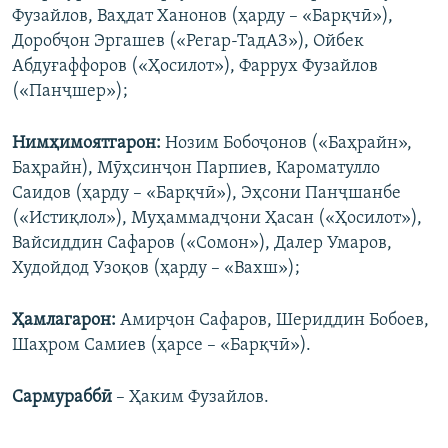
Фузайлов, Ваҳдат Ханонов (ҳарду – «Барқчӣ»),
Доробҷон Эргашев («Регар-ТадАЗ»), Ойбек
Абдуғаффоров («Ҳосилот»), Фаррух Фузайлов
(«Панҷшер»);
Нимҳ
имоятгарон:
Нозим Бобоҷонов («Баҳрайн»,
Баҳрайн), Мӯҳсинҷон Парпиев, Кароматулло
Саидов (ҳарду – «Барқчӣ»), Эҳсони Панҷшанбе
(«Истиқлол»), Муҳаммадҷони Ҳасан («Ҳосилот»),
Вайсиддин Сафаров («Сомон»), Далер Умаров,
Худойдод Узоқов (ҳарду – «Вахш»);
Ҳ
амлагарон:
Амирҷон Сафаров, Шериддин Бобоев,
Шаҳром Самиев (ҳарсе – «Барқчӣ»).
Сармураббӣ
– Ҳаким Фузайлов.