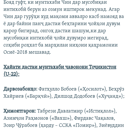
Бояд гуфт, ки мунтахаби Чин дар мусобиқаи
интихобӣ берун аз озмун иштирок мекунад. Агар
Чин дар гурӯҳи худ мақоми аввалро касб намояд ва
ё дар байни панҷ дастаи беҳтарини ҷойҳои дувум
қарор бигирад, онгоҳ дастаи шашум,ки дар
мусобиқаи интихобӣ ҷойи дувумро мегирад,
соҳиби роҳхат ба марҳилаи ниҳоии қаҳрамонии
Осиё-2018 мешавад.
Ҳ
айати
дастаи мунтахаби ҷ
авонони То
ҷ
икистон
(U-22)
:
Дарвозабонҳ
о:
Фатҳулло Бобоев («Ҳосилот»), Беҳрӯз
Хайриев («Барқчӣ»), Дилшод Додобоев («Хуҷанд»);
Ҳ
имоятгарон:
Табрези Давлатмир («Истиқлол»),
Азимҷон Раҳмонов («Вахш»), Фирдавс Чақалов,
Зоир Ҷӯрабоев (ҳарду – ССКА «Помир»), Зиёвуддин