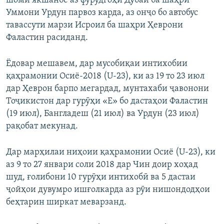
шоми якшанбе аз фурудгоҳи Дубай ба шаҳри
Уммони Урдун парвоз карда, аз онҷо бо автобус
тавассути марзи Исроил ба шаҳри Ҳеврони
Фаластин расиданд.
Ёдовар мешавем, дар мусобиқаи интихобии
қаҳрамонии Осиё-2018 (U-23), ки аз 19 то 23 июл
дар Ҳеврон барпо мегардад, мунтахаби ҷавонони
Тоҷикистон дар гурӯҳи «Е» бо дастаҳои Фаластин
(19 июл), Бангладеш (21 июл) ва Урдун (23 июл)
рақобат мекунад.
Дар марҳилаи ниҳоии қаҳрамонии Осиё (U-23), ки
аз 9 то 27 январи соли 2018 дар Чин доир хоҳад
шуд, ғолибони 10 гурӯҳи интихобӣ ва 5 дастаи
ҷойҳои дувумро ишғолкарда аз рӯи нишондодҳои
беҳтарин ширкат меварзанд.