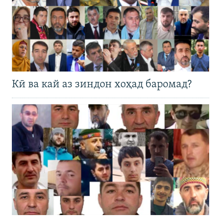
Кӣ ва кай аз зиндон хоҳад баромад?