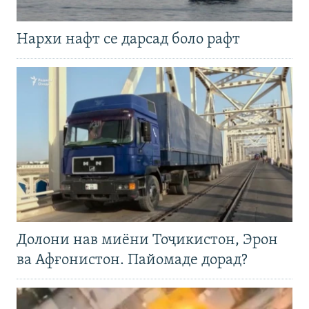
Нархи нафт се дарсад боло рафт
Долони нав миёни Тоҷикистон, Эрон
ва Афғонистон. Пайомаде дорад?