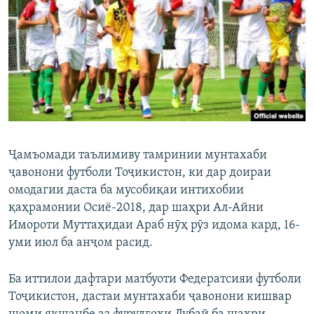
ГУЗОРИШҲОИ РАДИОӢ
Русский
ПАЙГИРӢ КУНЕД
Ҷамъомади таълимиву тамринии мунтахаби
Ҳамаи сомонаҳои RFE/RL
ҷавонони футболи Тоҷикистон, ки дар доираи
омодагии даста ба мусобиқаи интихобии
қаҳрамонии Осиё-2018, дар шаҳри Ал-Айни
Имороти Муттаҳидаи Араб нӯҳ рӯз идома кард, 16-
уми июл ба анҷом расид.
Ба иттилои дафтари матбуоти Федератсияи футболи
Тоҷикистон, дастаи мунтахаби ҷавонони кишвар