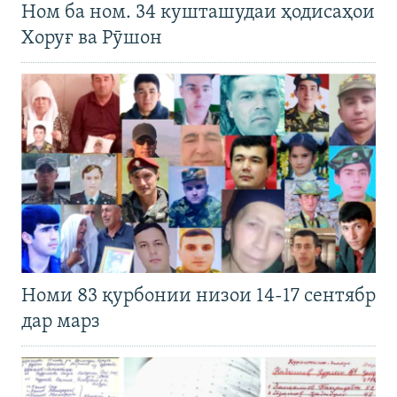
Ном ба ном. 34 кушташудаи ҳодисаҳои
Хоруғ ва Рӯшон
Номи 83 қурбонии низои 14-17 сентябр
дар марз