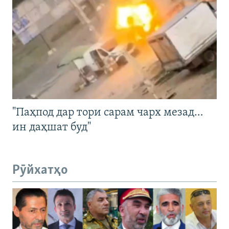
"Паҳпод дар тори сарам чарх мезад…
ин даҳшат буд"
Рӯйхатҳо