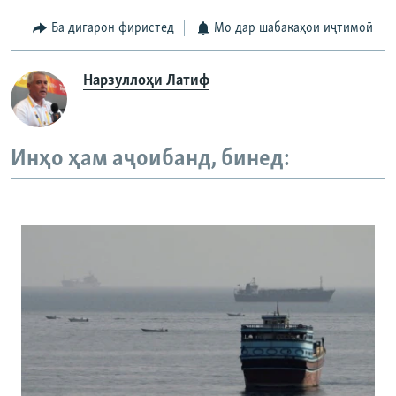
Ба дигарон фиристед
Мо дар шабакаҳои иҷтимоӣ
Нарзуллоҳи Латиф
Инҳо ҳам аҷоибанд, бинед: