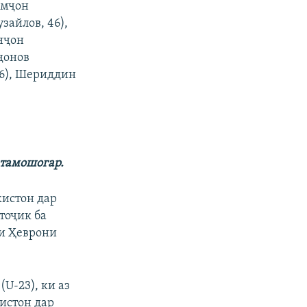
имҷон
зайлов, 46),
нҷон
ҷонов
56), Шериддин
тамошогар
.
истон дар
тоҷик ба
ри Ҳеврони
U-23), ки аз
кистон дар