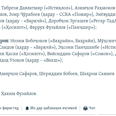
:
Табрези Давлатмир («Истиқлол»), Азимҷон Раҳмонов
лов, Зоир Ҷӯрабоев (ҳарду – ССКА «Помир»), Зиёвудди
ов (ҳарду – «Барқчӣ»), Доробҷон Эргашев («Регар-Тад
 («Ҳосилот»), Фаррух Фузайлов («Панҷшер»);
рон:
Нозим Бобоҷонов («Баҳрайн», Баҳрайн), Мӯҳсин
Саидов (ҳарду – «Барқчӣ»), Эҳсони Панҷшанбе («Исти
 Ҳасан («Ҳосилот»), Вайсиддин Сафаров («Сомон»), 
йдод Узоқов (ҳарду – «Вахш»);
Амирҷон Сафаров, Шериддин Бобоев, Шаҳром Самиев (
 Ҳаким Фузайлов.
н фиристед
Мо дар шабакаҳои иҷтимоӣ
Чоп