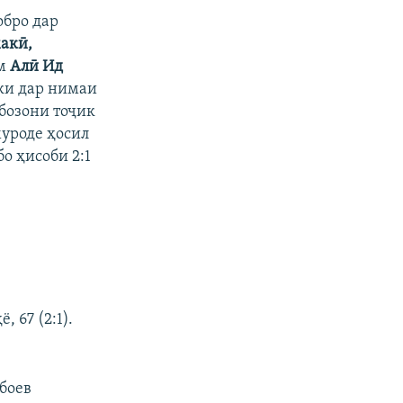
обро дар
акӣ,
ум
Алӣ Ид
 ки дар нимаи
бозони тоҷик
муроде ҳосил
о ҳисоби 2:1
 67 (2:1).
абоев