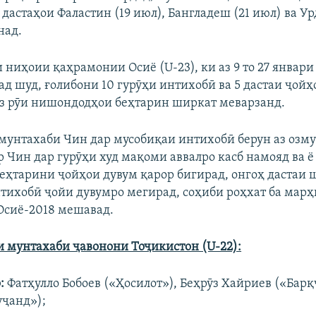
 дастаҳои Фаластин (19 июл), Бангладеш (21 июл) ва Ур
над.
ниҳоии қаҳрамонии Осиё (U-23), ки аз 9 то 27 январи 
ад шуд, ғолибони 10 гурӯҳи интихобӣ ва 5 дастаи ҷой
з рӯи нишондодҳои беҳтарин ширкат меварзанд.
и мунтахаби Чин дар мусобиқаи интихобӣ берун аз оз
р Чин дар гурӯҳи худ мақоми аввалро касб намояд ва ё
беҳтарини ҷойҳои дувум қарор бигирад, онгоҳ дастаи
тихобӣ ҷойи дувумро мегирад, соҳиби роҳхат ба мар
Осиё-2018 мешавад.
и мунтахаби ҷавонони Тоҷикистон (U-22):
о:
Фатҳулло Бобоев («Ҳосилот»), Беҳрӯз Хайриев («Бар
уҷанд»);