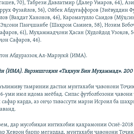
гашев, 70), Табрези Давлатмир (Далер Умаров, 64), Аз
рух Фузайлов, 56), Ойбек Абдуғаффоров (Зиёвуддин Фу
лов (Ваҳдат Ханонов, 46), Кароматулло Саидов (Мӯҳси
, Эҳсони Панҷшанбе (Шаҳром Самиев, 58), Нозим Бобо
афаров, 61), Муҳаммадҷони Ҳасан (Худойдод Узоқов, 
ҷон Сафаров, 46).
тон Абдураззоқ Ал-Марзукӣ (ИМА).
н (
ИМА
).
Варзишгоҳи
н «Та
ҳ
нун Бин М
уҳаммад
». 200
ълимиву тамринии дастаи мунтахаби ҷавонони Тоҷик
16-уми июл идома меёбад. Сипас футболбозони ҷавони 
cафар карда, аз онҷо тавассути марзи Исроил ба шаҳ
аванд.
ем, дар мусобиқаи интихобии қаҳрамонии Осиё-2018 (
 дар Ҳеврон барпо мегардад, мунтахаби ҷавонони Тоҷи