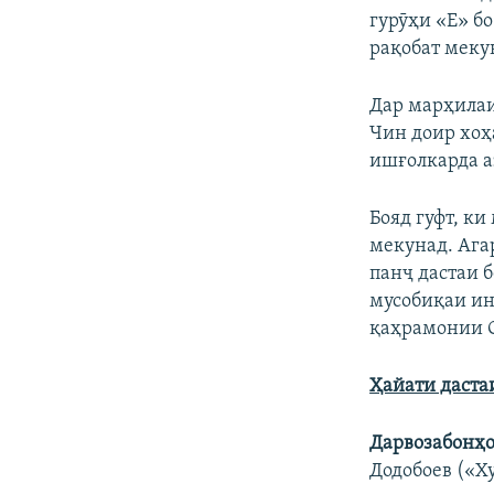
гурӯҳи «Е» бо
рақобат меку
Дар марҳилаи 
Чин доир хоҳ
ишғолкарда а
Бояд гуфт, к
мекунад. Ага
панҷ дастаи 
мусобиқаи ин
қаҳрамонии 
Ҳайати даста
Дарвозабонҳ
Додобоев («Х