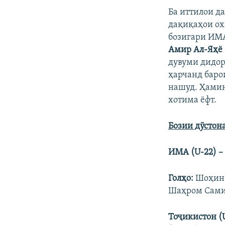
Ба иттилои д
дақиқаҳои о
бозигари ИМА
Амир Ал-Яҳё
дувуми дидор
ҳарчанд баро
нашуд. Ҳамин
хотима ёфт.
Бозии дӯстон
ИМА
(U-22) –
Гол
ҳо
:
Шоҳин С
Шаҳром Самиев
Т
оҷикистон
(