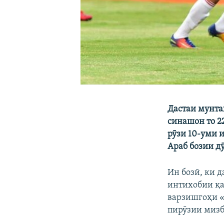
Дастаи мунта
синашон то 2
рӯзи 10-уми 
Араб бозии д
Ин бозӣ, ки 
интихобии қа
варзишгоҳи 
пирӯзии мизбо