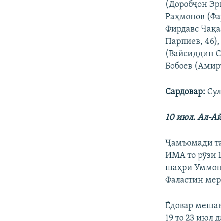
(Доробҷон Эр
Раҳмонов (Фар
Фирдавс Чақа
Парпиев, 46)
(Вайсиддин С
Бобоев (Амир
Сардовар
:
Сул
10 июл. Ал-Ай
Ҷамъомади та
ИМА то рӯзи 
шаҳри Уммон 
Фаластин мер
Ёдовар мешав
19 то 23 июл