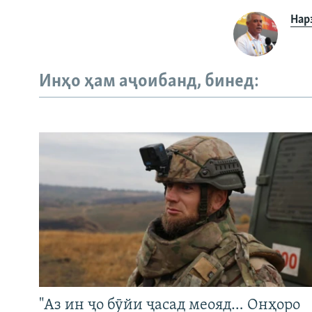
Нар
Инҳо ҳам аҷоибанд, бинед:
"Аз ин ҷо бӯйи ҷасад меояд… Онҳоро