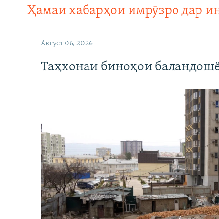
Ҳамаи хабарҳои имрӯзро дар и
Август 06, 2026
Таҳхонаи биноҳои баландошё