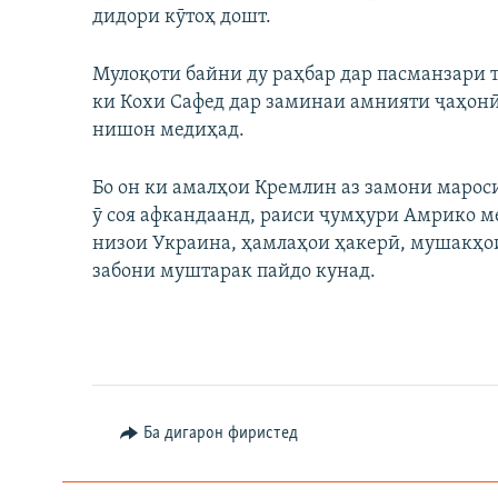
дидори кӯтоҳ дошт.
Мулоқоти байни ду раҳбар дар пасманзари т
ки Кохи Сафед дар заминаи амнияти ҷаҳонӣ
нишон медиҳад.
Бо он ки амалҳои Кремлин аз замони марос
ӯ соя афкандаанд, раиси ҷумҳури Амрико м
низои Украина, ҳамлаҳои ҳакерӣ, мушакҳо
забони муштарак пайдо кунад.
Ба дигарон фиристед