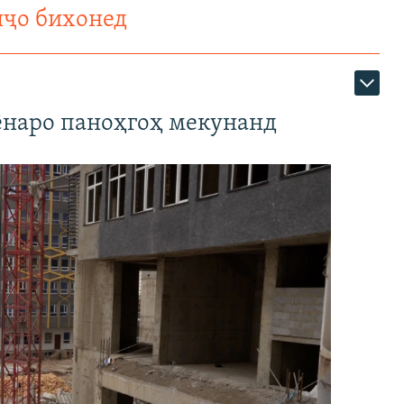
нҷо бихонед
наро паноҳгоҳ мекунанд