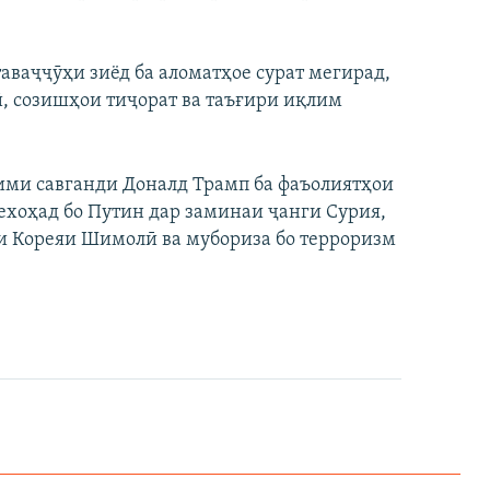
аваҷҷӯҳи зиёд ба аломатҳое сурат мегирад,
, созишҳои тиҷорат ва таъғири иқлим
ими савганди Доналд Трамп ба фаъолиятҳои
ехоҳад бо Путин дар заминаи ҷанги Сурия,
и Кореяи Шимолӣ ва мубориза бо терроризм