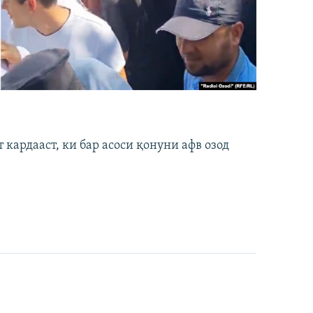
кардааст, ки бар асоси қонуни афв озод