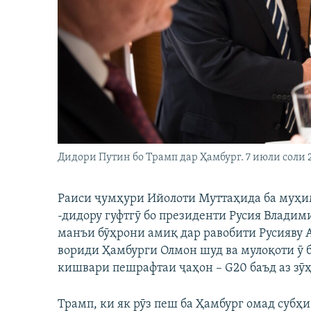
ГУЗОРИШҲОИ РАДИОӢ
Дидори Путин бо Трамп дар Ҳамбург. 7 июли соли 
Раиси ҷумҳури Ийолоти Муттаҳида ба муҳи
-дидору гуфтгӯ бо президенти Русия Владим
манъи бӯҳрони амиқ дар равобити Русияву 
вориди Ҳамбурги Олмон шуд ва мулоқоти ӯ 
кишвари пешрафтаи ҷаҳон – G20 баъд аз зӯ
Трамп, ки як рӯз пеш ба Ҳамбург омад субҳи