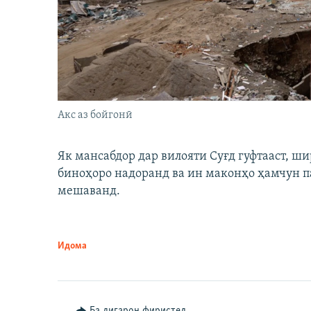
Акс аз бойгонӣ
Як мансабдор дар вилояти Суғд гуфтааст, 
биноҳоро надоранд ва ин маконҳо ҳамчун п
мешаванд.
Идома
Ба дигарон фиристед