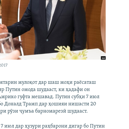
2017
мтарин мулоқот дар шаш моҳи раёсаташ
ир Путин омода шудааст, ки ҳадафи он
Амрико гуфта мешавад. Путин субҳи 7 июл
бо Доналд Трамп дар ҳошияи нишасти 20
ҳри рӯзи ҷумъа барномарезӣ шудааст.
 7 июл дар ҳузури раҳбарони дигар бо Путин