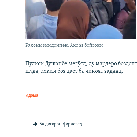
Раҳоии зиндониён. Акс аз бойгонӣ
Пулиси Душанбе мегӯяд, ду мардеро боздошт 
шуда, лекин боз даст ба ҷиноят заданд.
Идома
Ба дигарон фиристед