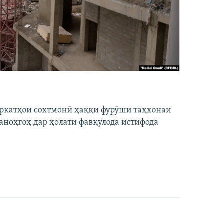
ширкатҳои сохтмонӣ ҳаққи фурӯши таҳхонаи
аноҳгоҳ дар ҳолати фавқулода истифода