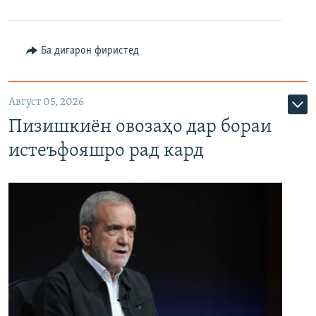
Ба дигарон фиристед
Август 05, 2026
Пизишкиён овозаҳо дар бораи
истеъфояшро рад кард