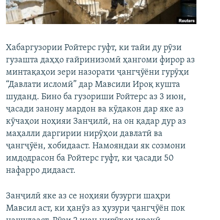
ГУЗОРИШҲОИ РАДИОӢ
Русский
ПАЙГИРӢ КУНЕД
Хабаргузории Ройтерс гуфт, ки тайи ду рӯзи
гузашта даҳҳо ғайринизомӣ ҳангоми фирор аз
минтақаҳои зери назорати ҷангҷӯёни гурӯҳи
“Давлати исломӣ” дар Мавсили Ироқ кушта
шуданд. Бино ба гузориши Ройтерс аз 3 июн,
ҷасади занону мардон ва кӯдакон дар яке аз
Ҳамаи сомонаҳои RFE/RL
кӯчаҳои ноҳияи Занҷилӣ, на он қадар дур аз
маҳалли даргирии нирӯҳои давлатӣ ва
ҷангҷӯён, хобидааст. Намояндаи як созмони
имдодрасон ба Ройтерс гуфт, ки ҷасади 50
нафарро дидааст.
Занҷилӣ яке аз се ноҳияи бузурги шаҳри
Мавсил аст, ки ҳанӯз аз ҳузури ҷангҷӯён пок