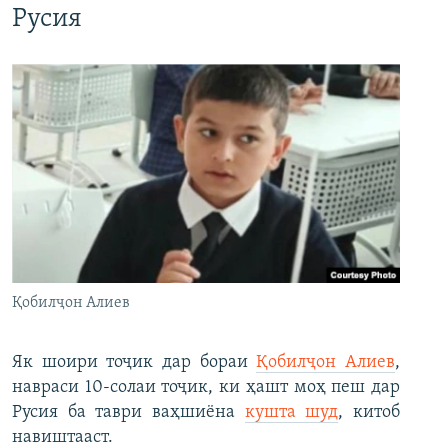
Русия
Қобилҷон Алиев
Як шоири тоҷик дар бораи
Қобилҷон Алиев
,
навраси 10-солаи тоҷик, ки ҳашт моҳ пеш дар
Русия ба таври ваҳшиёна
кушта шуд
, китоб
навиштааст.