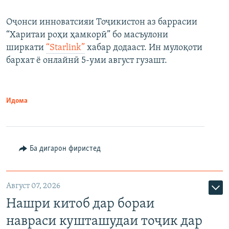
Оҷонси инноватсияи Тоҷикистон аз баррасии
“Харитаи роҳи ҳамкорӣ” бо масъулони
ширкати
“Starlink”
хабар додааст. Ин мулоқоти
бархат ё онлайнӣ 5-уми август гузашт.
Идома
Ба дигарон фиристед
Август 07, 2026
Нашри китоб дар бораи
навраси кушташудаи тоҷик дар