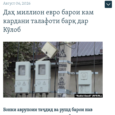
Август 06, 2026
Даҳ миллион евро барои кам
кардани талафоти барқ дар
Кӯлоб
Бонки аврупоии таҷдид ва рушд барои нав