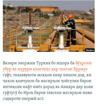
Вазири энержии Туркия бо ишора ба
бӯҳрони
убур ва мурури киштиҳо дар тангаи Ҳурмуз
гуфт, таҳаввулоти моҳҳои ахир нишон дод, ки
ҷаҳон ҳамчунон ба масирҳои ҷойгузин барои
интиқоли нафт ниёз дорад ва Анқара дар ҳоли
гуфтугӯ бо Ироқ барои тавсеаи масирҳои нави
содироти энержӣ аст.