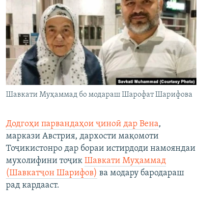
Шавкати Муҳаммад бо модараш Шарофат Шарифова
Додгоҳи парвандаҳои ҷиноӣ дар Вена
,
маркази Австрия, дархости мақомоти
Тоҷикистонро дар бораи истирдоди намояндаи
мухолифини тоҷик
Шавкати Муҳаммад
(Шавкатҷон Шарифов)
ва модару бародараш
рад кардааст.