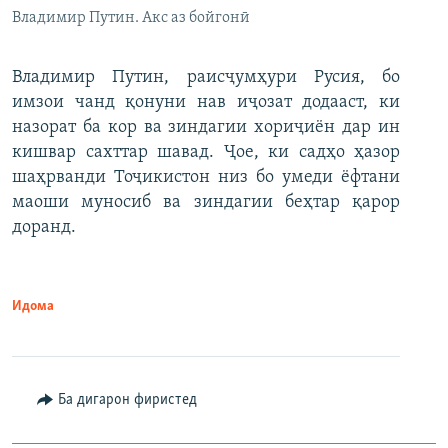
Владимир Путин. Акс аз бойгонӣ
Владимир Путин, раисҷумҳури Русия, бо
имзои чанд қонуни нав иҷозат додааст, ки
назорат ба кор ва зиндагии хориҷиён дар ин
кишвар сахттар шавад. Ҷое, ки садҳо ҳазор
шаҳрванди Тоҷикистон низ бо умеди ёфтани
маоши муносиб ва зиндагии беҳтар қарор
доранд.
Идома
Ба дигарон фиристед