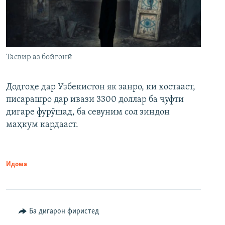
Тасвир аз бойгонӣ
Додгоҳе дар Узбекистон як занро, ки хостааст,
писарашро дар ивази 3300 доллар ба ҷуфти
дигаре фурӯшад, ба севуним сол зиндон
маҳкум кардааст.
Идома
Ба дигарон фиристед