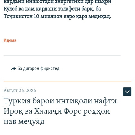
кардани иншоотҳои энергетикӣ дар шаҳри
Кӯлоб ва кам кардани талафоти барқ, ба
Тоҷикистон 10 миллион евро қарз медиҳад.
Идома
Ба дигарон фиристед
Август 06, 2026
Туркия барои интиқоли нафти
Ироқ ва Халиҷи Форс роҳҳои
нав меҷӯяд