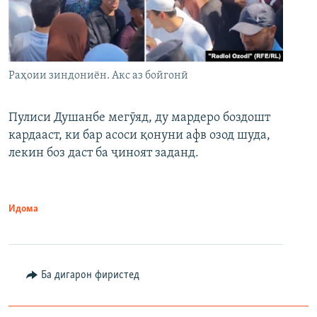
Раҳоии зиндониён. Акс аз бойгонӣ
Пулиси Душанбе мегӯяд, ду мардеро боздошт
кардааст, ки бар асоси қонуни афв озод шуда,
лекин боз даст ба ҷиноят заданд.
Идома
Ба дигарон фиристед