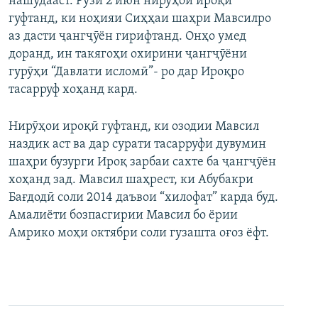
нашудааст. Рӯзи 2 июн нирӯҳои ироқӣ
гуфтанд, ки ноҳияи Сиҳҳаи шаҳри Мавсилро
аз дасти ҷангҷӯён гирифтанд. Онҳо умед
доранд, ин такягоҳи охирини ҷангҷӯёни
гурӯҳи “Давлати исломӣ”- ро дар Ироқро
тасарруф хоҳанд кард.
Нирӯҳои ироқӣ гуфтанд, ки озодии Мавсил
наздик аст ва дар сурати тасарруфи дувумин
шаҳри бузурги Ироқ зарбаи сахте ба ҷангҷӯён
хоҳанд зад. Мавсил шаҳрест, ки Абубакри
Бағдодӣ соли 2014 даъвои “хилофат” карда буд.
Амалиёти бозпасгирии Мавсил бо ёрии
Амрико моҳи октябри соли гузашта оғоз ёфт.