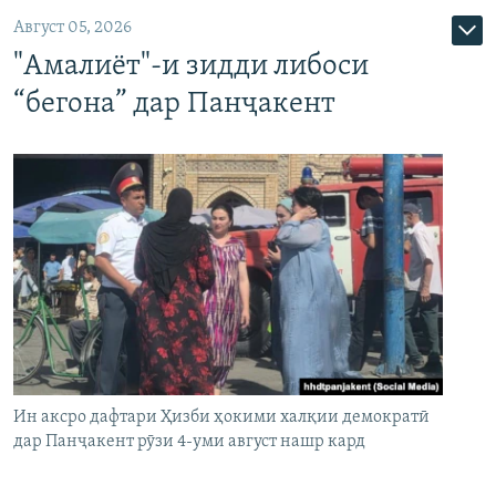
Август 05, 2026
"Амалиёт"-и зидди либоси
“бегона” дар Панҷакент
Ин аксро дафтари Ҳизби ҳокими халқии демократӣ
дар Панҷакент рӯзи 4-уми август нашр кард