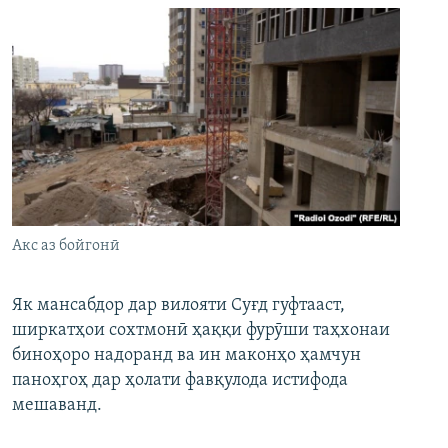
Акс аз бойгонӣ
Як мансабдор дар вилояти Суғд гуфтааст,
ширкатҳои сохтмонӣ ҳаққи фурӯши таҳхонаи
биноҳоро надоранд ва ин маконҳо ҳамчун
паноҳгоҳ дар ҳолати фавқулода истифода
мешаванд.