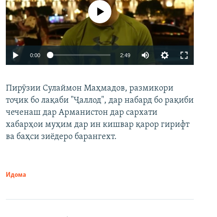
Феълан кор намекунад
Auto
0:00
2:49
240p
Пирӯзии Сулаймон Маҳмадов, размикори
360p
тоҷик бо лақаби "Ҷаллод", дар набард бо рақиби
480p
Auto
240p
360p
480p
чеченаш дар Арманистон дар сархати
720p
хабарҳои муҳим дар ин кишвар қарор гирифт
720p
1080p
ва баҳси зиёдеро барангехт.
1080p
Идома