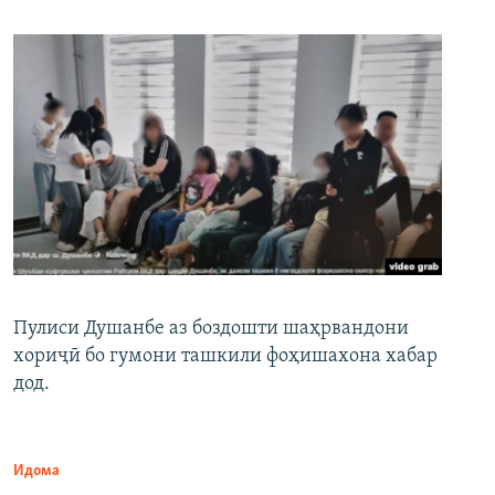
Пулиси Душанбе аз боздошти шаҳрвандони
хориҷӣ бо гумони ташкили фоҳишахона хабар
дод.
Идома