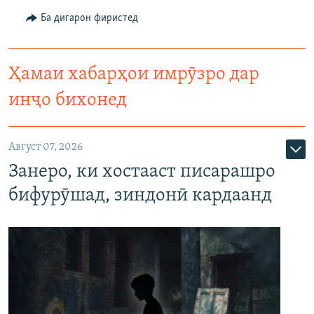
Ба дигарон фиристед
Ҳамаи хабарҳои имрӯзро дар
инҷо бихонед
Август 07, 2026
Занеро, ки хостааст писарашро
бифурӯшад, зиндонӣ кардаанд