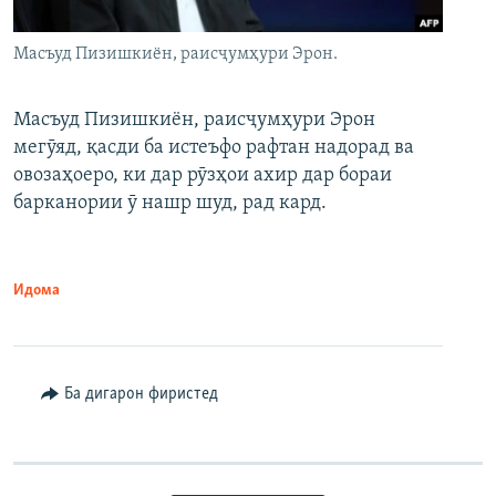
Масъуд Пизишкиён, раисҷумҳури Эрон.
Масъуд Пизишкиён, раисҷумҳури Эрон
мегӯяд, қасди ба истеъфо рафтан надорад ва
овозаҳоеро, ки дар рӯзҳои ахир дар бораи
барканории ӯ нашр шуд, рад кард.
Идома
Ба дигарон фиристед