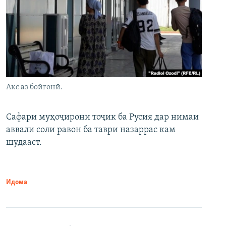
Акс аз бойгонӣ.
Сафари муҳоҷирони тоҷик ба Русия дар нимаи
аввали соли равон ба таври назаррас кам
шудааст.
Идома