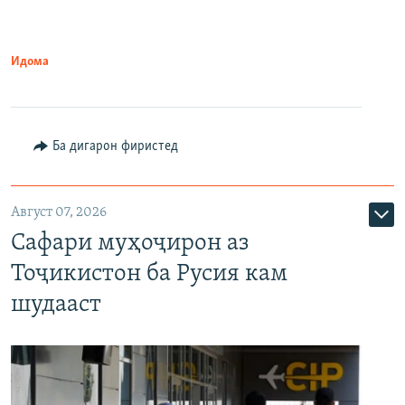
Идома
Ба дигарон фиристед
Август 07, 2026
Сафари муҳоҷирон аз
Тоҷикистон ба Русия кам
шудааст