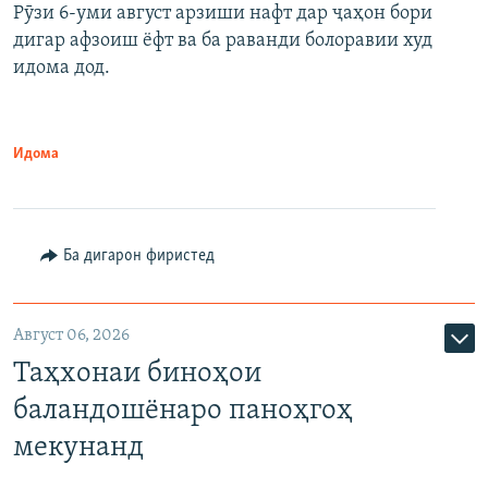
Рӯзи 6-уми август арзиши нафт дар ҷаҳон бори
дигар афзоиш ёфт ва ба раванди болоравии худ
идома дод.
Идома
Ба дигарон фиристед
Август 06, 2026
Таҳхонаи биноҳои
баландошёнаро паноҳгоҳ
мекунанд