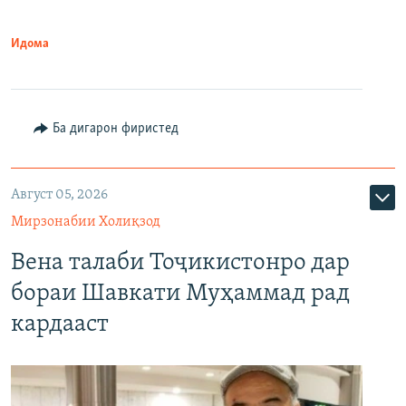
Идома
Ба дигарон фиристед
Август 05, 2026
Мирзонабии Холиқзод
Вена талаби Тоҷикистонро дар
бораи Шавкати Муҳаммад рад
кардааст