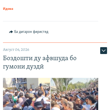
Идома
Ба дигарон фиристед
Август 06, 2026
Боздошти ду афвшуда бо
гумони дуздӣ