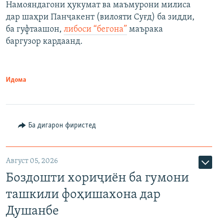
Намояндагони ҳукумат ва маъмурони милиса
дар шаҳри Панҷакент (вилояти Суғд) ба зидди,
ба гуфтаашон,
либоси “бегона”
маърака
баргузор кардаанд.
Идома
Ба дигарон фиристед
Август 05, 2026
Боздошти хориҷиён ба гумони
ташкили фоҳишахона дар
Душанбе