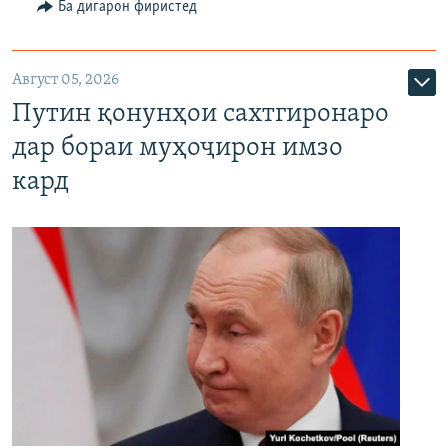
Ба дигарон фиристед
Август 05, 2026
Путин қонунҳои сахтгиронаро
дар бораи муҳоҷирон имзо
кард