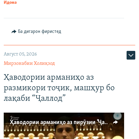
Идома
Ба дигарон фиристед
Август 05, 2026
Мирзонабии Холиқзод
Ҳаводории арманиҳо аз
размикори тоҷик, машҳур бо
лақаби “Ҷаллод”
Ҳаводории арманиҳо аз пирӯзии "Ҷаллод"-и тоҷик