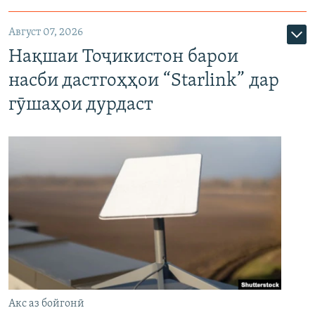
Август 07, 2026
Нақшаи Тоҷикистон барои
насби дастгоҳҳои “Starlink” дар
гӯшаҳои дурдаст
Акс аз бойгонӣ