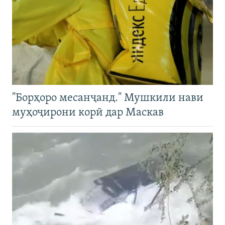
"Борҳоро месанҷанд." Мушкили нави
муҳоҷирони корӣ дар Маскав