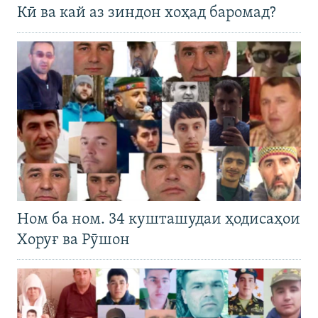
Кӣ ва кай аз зиндон хоҳад баромад?
Ном ба ном. 34 кушташудаи ҳодисаҳои
Хоруғ ва Рӯшон