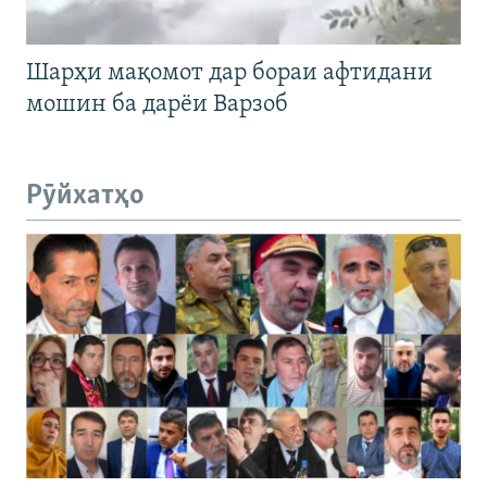
Шарҳи мақомот дар бораи афтидани
мошин ба дарёи Варзоб
Рӯйхатҳо