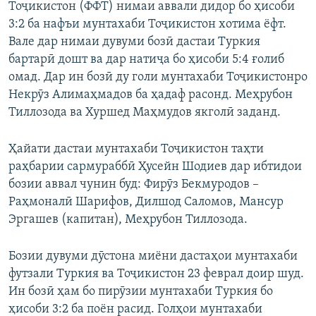
Тоҷикистон (ФФТ) нимаи аввали дидор бо ҳисоби
3:2 ба нафъи мунтахаби Тоҷикистон хотима ёфт.
Вале дар нимаи дувуми бозӣ дастаи Туркия
бартарӣ дошт ва дар натиҷа бо ҳисоби 5:4 ғолиб
омад. Дар ин бозӣ ду голи мунтахаби Тоҷикистонро
Некрӯз Алимаҳмадов ба ҳадаф расонд. Меҳрубон
Тиллозода ва Хуршед Маҳмудов якголӣ заданд.
Ҳайати дастаи мунтахаби Тоҷикистон таҳти
раҳбарии сармураббӣ Ҳусейн Шодиев дар ибтидои
бозии аввал чунин буд: Фирӯз Бекмуродов –
Раҳмоналӣ Шарифов, Дилшод Саломов, Мансур
Эргашев (капитан), Меҳрубон Тиллозода.
Бозии дувуми дӯстона миёни дастаҳои мунтахаби
футзали Туркия ва Тоҷикистон 23 феврал доир шуд.
Ин бозӣ ҳам бо пирӯзии мунтахаби Туркия бо
ҳисоби 3:2 ба поён расид. Голҳои мунтахаби