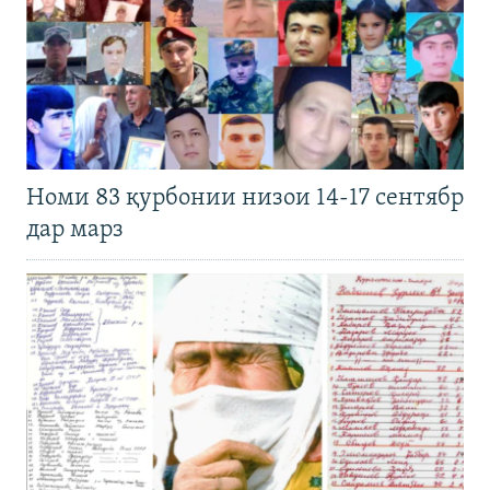
Номи 83 қурбонии низои 14-17 сентябр
дар марз