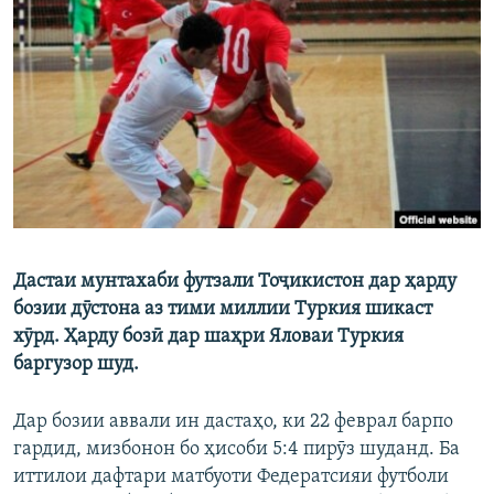
ГУЗОРИШҲОИ РАДИОӢ
Русский
ПАЙГИРӢ КУНЕД
Ҳамаи сомонаҳои RFE/RL
Дастаи мунтахаби футзали Тоҷикистон дар ҳарду
бозии дӯстона аз тими миллии Туркия шикаст
хӯрд. Ҳарду бозӣ дар шаҳри Яловаи Туркия
баргузор шуд.
Дар бозии аввали ин дастаҳо, ки 22 феврал барпо
гардид, мизбонон бо ҳисоби 5:4 пирӯз шуданд. Ба
иттилои дафтари матбуоти Федератсияи футболи