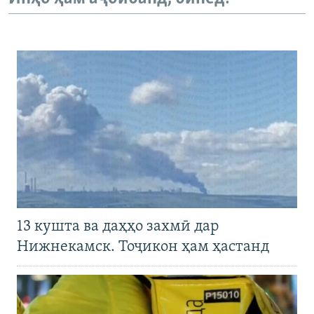
13 кушта ва даҳҳо захмӣ дар
Нижнекамск. Тоҷикон ҳам ҳастанд