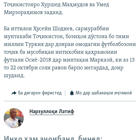
Тоҷикистонро Хуршед Маҳмудов ва Умед
Мирзораҳимов заданд.
Ба иттилои Ҳусейн Шодиев, сармураббии
мунтахаби Тоҷикистон, бозиҳои дӯстона бо тими
миллии Туркия дар доираи омодагии футболбозони
тоҷик ба мусобиқаи интихобии қаҳрамонии
футзали Осиё-2018 дар минтақаи Марказӣ, ки аз 13
то 22 октябри соли равон барпо мегардад, доир
шуданд.
Ба дигарон фиристед
Мо дар шабакаҳои иҷтимоӣ
Нарзуллоҳи Латиф
Инҳо ҳам аҷоибанд, бинед: