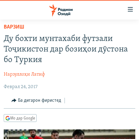
Пайвандҳои
дастрасӣ
Ҷаҳиш
ВАРЗИШ
ба
ГӮШАҲО
Ду бохти мунтахаби футзали
мояи
ГАПИ ОЗОД
СИЁСАТ
аслӣ
Тоҷикистон дар бозиҳои дӯстона
РӮЗГОРИ МУҲОҶИР
Ҷаҳиш
ИҚТИСОД
бо Туркия
ба
САЛОМ, ХОҲАР
ҶОМЕА
феҳристи
Нарзуллоҳи Латиф
ТАҲҚИҚОТ
ҚАЗИЯИ "КРОКУС"
аслӣ
Ҷаҳиш
Феврал 24, 2017
ҶАНГ ДАР УКРАИНА
ОСИЁИ МАРКАЗӢ
ба
НАЗАРИ МАРДУМ
ФАРҲАНГ
Ба дигарон фиристед
ҷустор
ЧАНДРАСОНАӢ
МЕҲМОНИ ОЗОДӢ
БЛОГИСТОН
Мо дар Google
РӮЙХАТҲО
ВАРЗИШ
ОЗОДӢ ОНЛАЙН
ВИДЕО
КИТОБҲОИ ОЗОДӢ
НИГОРИСТОН