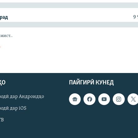
орад
9
мист..
д
ҲО
ПАЙГИРӢ КУНЕД
зодӣ дар Андроидҳо
одӣ дар iOS
ТВ