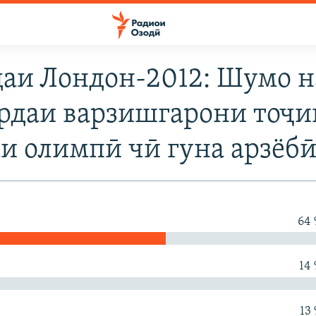
аи Лондон-2012: Шумо 
рдаи варзишгарони тоҷи
и олимпӣ чӣ гуна арзёб
64
14
13