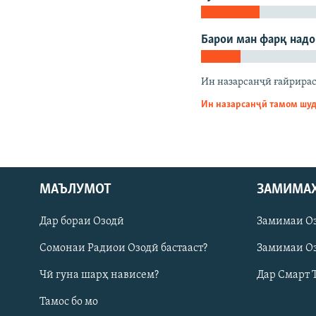
ГУЗОРИШҲОИ РАДИОӢ
Барои ман фарқ над
Ин назарсанҷӣ ғайрирас
Ин назарсанҷӣ тамом шу
МАЪЛУМОТ
ЗАМИМА
Дар бораи Озодӣ
Замимаи О
Русский
Сомонаи Радиои Озодӣ бастааст?
Замимаи Оз
Чӣ гуна шарҳ нависем?
Дар Смарт 
ПАЙГИРӢ КУНЕД
Тамос бо мо