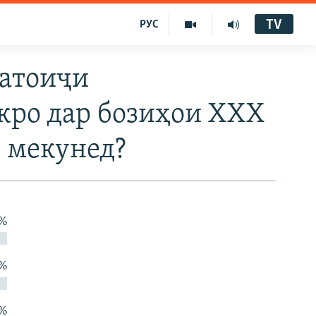
TV
РУС
натоиҷи
кро дар бозиҳои XXX
ӣ мекунед?
 %
 %
 %