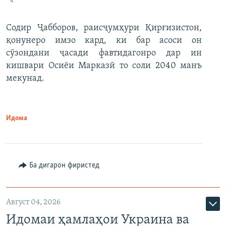
Содир Ҷабборов, раисҷумҳури Қирғизистон,
қонунеро имзо кард, ки бар асоси он
сӯзондани ҷасади фавтидагонро дар ин
кишвари Осиёи Марказӣ то соли 2040 манъ
мекунад.
Идома
Ба дигарон фиристед
Август 04, 2026
Идомаи ҳамлаҳои Украина ва