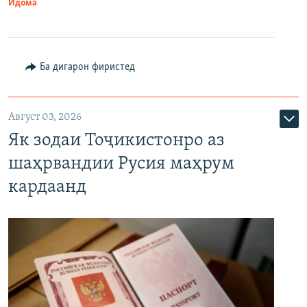
Идома
Ба дигарон фиристед
Август 03, 2026
Як зодаи Тоҷикистонро аз
шаҳрвандии Русия маҳрум
кардаанд