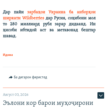
Дар пайи
зарбаҳои Украина ба анборҳои
ширкати Wildberries
дар Русия, соҳибони мол
то 280 миллиард рубл зарар дидаанд. Ин
ҳисоби ибтидоӣ аст ва метавонад бештар
шавад.
Идома
Ба дигарон фиристед
Август 03, 2026
Эълони кор барои муҳоҷирони