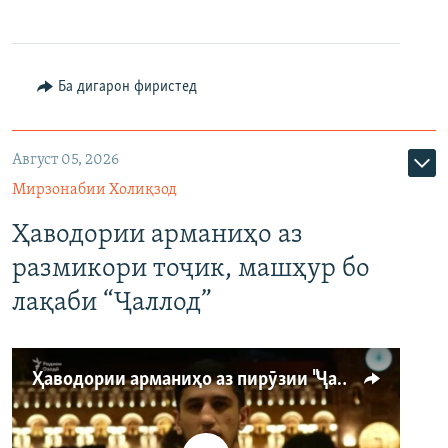
Ба дигарон фиристед
Август 05, 2026
Мирзонабии Холиқзод
Ҳаводории арманиҳо аз
размикори тоҷик, машҳур бо
лақаби “Ҷаллод”
Ҳаводории арманиҳо аз пирӯзии "Ҷаллод"-и тоҷик