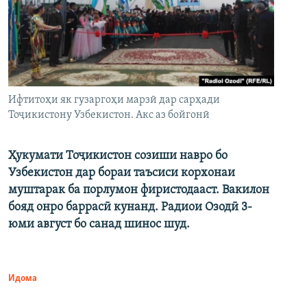
Ифтитоҳи як гузаргоҳи марзӣ дар сарҳади
Тоҷикистону Узбекистон. Акс аз бойгонӣ
Ҳукумати Тоҷикистон созиши навро бо
Узбекистон дар бораи таъсиси корхонаи
муштарак ба порлумон фиристодааст. Вакилон
бояд онро баррасӣ кунанд. Радиои Озодӣ 3-
юми август бо санад шинос шуд.
Идома