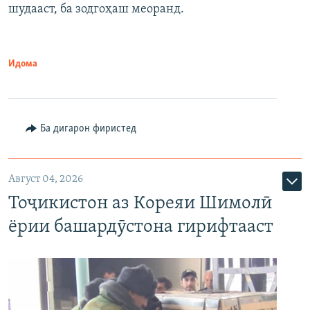
шудааст, ба зодгоҳаш меоранд.
Идома
Ба дигарон фиристед
Август 04, 2026
Тоҷикистон аз Кореяи Шимолӣ
ёрии башардӯстона гирифтааст