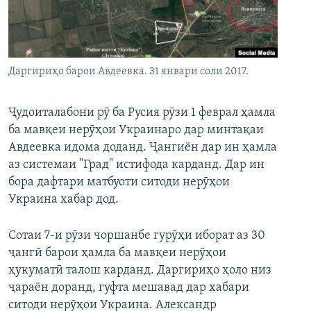
ГУЗОРИШҲОИ РАДИОӢ
Русский
ПАЙГИРӢ КУНЕД
Даргириҳо барои Авдеевка. 31 январи соли 2017.
Ҷудоиталабони рӯ ба Русия рӯзи 1 феврал ҳамла
ба мавқеи нерӯҳои Украинаро дар минтақаи
Авдеевка идома доданд. Ҷангиён дар ин ҳамла
Ҳамаи сомонаҳои RFE/RL
аз системаи "Град" истифода карданд. Дар ин
бора дафтари матбуоти ситоди нерӯҳои
Украина хабар дод.
Сотаи 7-и рӯзи чоршанбе гурӯҳи иборат аз 30
ҷангӣ барои ҳамла ба мавқеи нерӯҳои
ҳукуматӣ талош карданд. Даргириҳо ҳоло низ
ҷараён доранд, гуфта мешавад дар хабари
ситоди нерӯҳои Украина. Александр