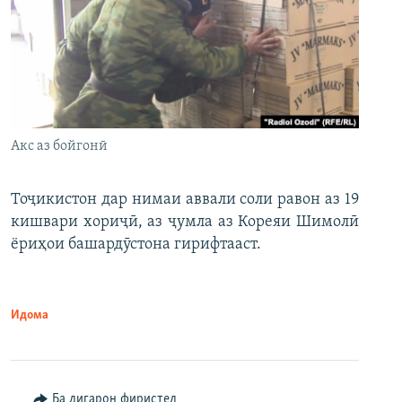
Акс аз бойгонӣ
Тоҷикистон дар нимаи аввали соли равон аз 19
кишвари хориҷӣ, аз ҷумла аз Кореяи Шимолӣ
ёриҳои башардӯстона гирифтааст.
Идома
Ба дигарон фиристед