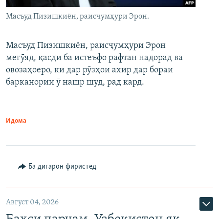
Масъуд Пизишкиён, раисҷумҳури Эрон.
Масъуд Пизишкиён, раисҷумҳури Эрон
мегӯяд, қасди ба истеъфо рафтан надорад ва
овозаҳоеро, ки дар рӯзҳои ахир дар бораи
барканории ӯ нашр шуд, рад кард.
Идома
Ба дигарон фиристед
Август 04, 2026