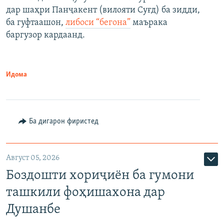
дар шаҳри Панҷакент (вилояти Суғд) ба зидди,
ба гуфтаашон,
либоси “бегона”
маърака
баргузор кардаанд.
Идома
Ба дигарон фиристед
Август 05, 2026
Боздошти хориҷиён ба гумони
ташкили фоҳишахона дар
Душанбе