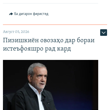
Ба дигарон фиристед
Август 05, 2026
Пизишкиён овозаҳо дар бораи
истеъфояшро рад кард