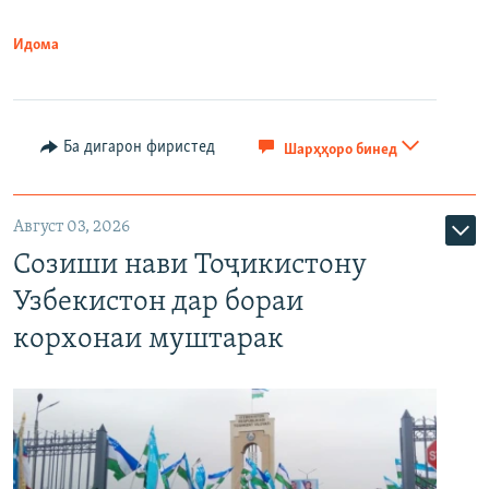
Идома
Ба дигарон фиристед
Шарҳҳоро бинед
Август 03, 2026
Созиши нави Тоҷикистону
Узбекистон дар бораи
корхонаи муштарак