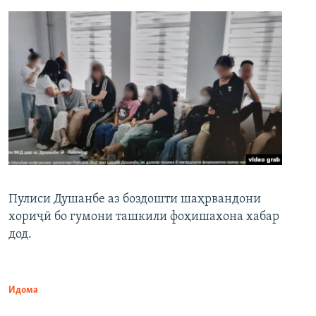
Пулиси Душанбе аз боздошти шаҳрвандони
хориҷӣ бо гумони ташкили фоҳишахона хабар
дод.
Идома