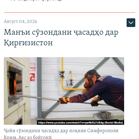
Август 04, 2026
Манъи сӯзондани ҷасадҳо дар
Қирғизистон
Ҷойи сӯзондани ҷасадҳо дар ноҳияи Симферополи
Қрим. Акс аз бойгонӣ