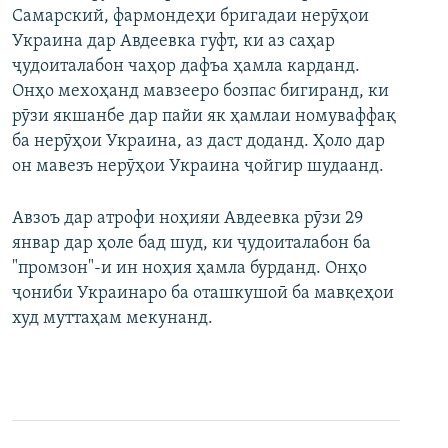
Самарский, фармондеҳи бригадаи нерӯҳои
Украина дар Авдеевка гуфт, ки аз саҳар
ҷудоиталабон чаҳор дафъа ҳамла карданд.
Онҳо мехоҳанд мавзееро бозпас бигиранд, ки
рӯзи якшанбе дар пайи як ҳамлаи номуваффақ
ба нерӯҳои Украина, аз даст доданд. Ҳоло дар
он мавезъ нерӯҳои Украина ҷойгир шудаанд.
Авзоъ дар атрофи ноҳияи Авдеевка рӯзи 29
январ дар ҳоле бад шуд, ки ҷудоиталабон ба
"промзон"-и ин ноҳия ҳамла бурданд. Онҳо
ҷониби Украинаро ба оташкушоӣ ба мавқеҳои
худ муттаҳам мекунанд.