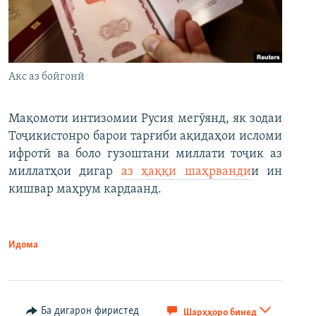
Акс аз бойгонӣ
Мақомоти интизомии Русия мегӯянд, як зодаи
Тоҷикистонро барои тарғиби ақидаҳои исломи
ифротӣ ва боло гузоштани миллати тоҷик аз
миллатҳои дигар
аз ҳаққи шаҳрванди
и ин
кишвар маҳрум кардаанд.
Идома
Ба дигарон фиристед
Шарҳҳоро бинед