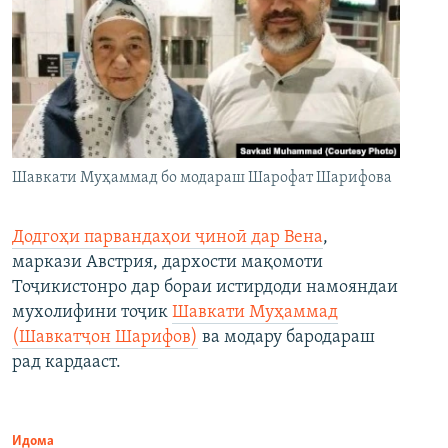
Шавкати Муҳаммад бо модараш Шарофат Шарифова
Додгоҳи парвандаҳои ҷиноӣ дар Вена
,
маркази Австрия, дархости мақомоти
Тоҷикистонро дар бораи истирдоди намояндаи
мухолифини тоҷик
Шавкати Муҳаммад
(Шавкатҷон Шарифов)
ва модару бародараш
рад кардааст.
Идома