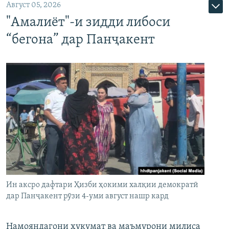
Август 05, 2026
"Амалиёт"-и зидди либоси
“бегона” дар Панҷакент
Ин аксро дафтари Ҳизби ҳокими халқии демократӣ
дар Панҷакент рӯзи 4-уми август нашр кард
Намояндагони ҳукумат ва маъмурони милиса