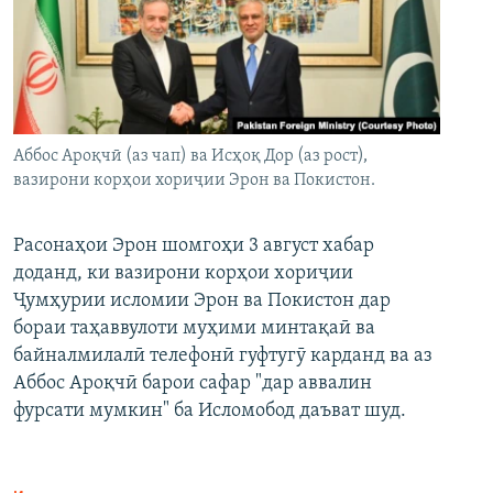
Аббос Ароқчӣ (аз чап) ва Исҳоқ Дор (аз рост),
вазирони корҳои хориҷии Эрон ва Покистон.
Расонаҳои Эрон шомгоҳи 3 август хабар
доданд, ки вазирони корҳои хориҷии
Ҷумҳурии исломии Эрон ва Покистон дар
бораи таҳаввулоти муҳими минтақаӣ ва
байналмилалӣ телефонӣ гуфтугӯ карданд ва аз
Аббос Ароқчӣ барои сафар "дар аввалин
фурсати мумкин" ба Исломобод даъват шуд.