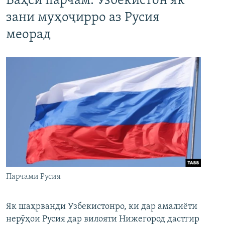
Баҳси парчам. Узбекистон як
зани муҳоҷирро аз Русия
меорад
Парчами Русия
Як шаҳрванди Узбекистонро, ки дар амалиёти
нерӯҳои Русия дар вилояти Нижегород дастгир