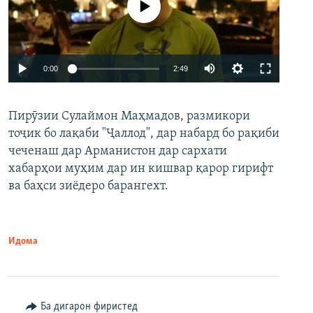
Феълан кор намекунад
Auto
0:00
2:49
240p
Пирӯзии Сулаймон Маҳмадов, размикори
360p
тоҷик бо лақаби "Ҷаллод", дар набард бо рақиби
480p
Auto
240p
360p
480p
чеченаш дар Арманистон дар сархати
720p
хабарҳои муҳим дар ин кишвар қарор гирифт
720p
1080p
ва баҳси зиёдеро барангехт.
1080p
Идома
Ба дигарон фиристед