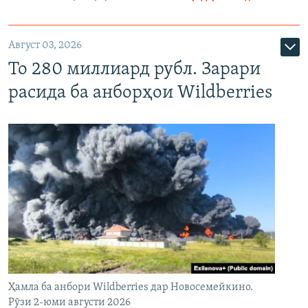
Август 03, 2026
То 280 миллиард рубл. Зарари
расида ба анборҳои Wildberries
Ҳамла ба анбори Wildberries дар Новосемейкино.
Рӯзи 2-юми августи 2026