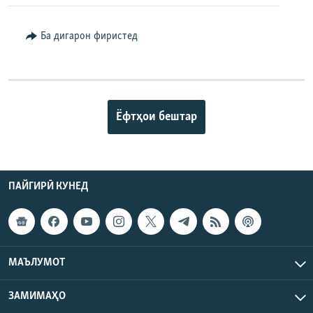
Ба дигарон фиристед
Ёфтҳои бештар
ПАЙГИРӢ КУНЕД
МАЪЛУМОТ
ЗАМИМАҲО