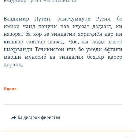
Владимир Путин. Акс аз бойгонӣ
Владимир Путин, раисҷумҳури Русия, бо
имзои чанд қонуни нав иҷозат додааст, ки
назорат ба кор ва зиндагии хориҷиён дар ин
кишвар сахттар шавад. Ҷое, ки садҳо ҳазор
шаҳрванди Тоҷикистон низ бо умеди ёфтани
маоши муносиб ва зиндагии беҳтар қарор
доранд.
Идома
Ба дигарон фиристед