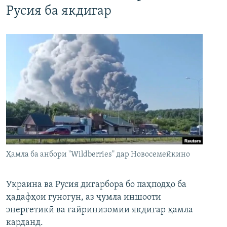
Русия ба якдигар
Ҳамла ба анбори "Wildberries" дар Новосемейкино
Украина ва Русия дигарбора бо паҳподҳо ба
ҳадафҳои гуногун, аз ҷумла иншооти
энергетикӣ ва ғайринизомии якдигар ҳамла
карданд.