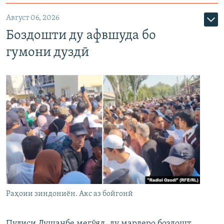
Август 06, 2026
Боздошти ду афвшуда бо
гумони дуздӣ
Раҳоии зиндониён. Акс аз бойгонӣ
Пулиси Душанбе мегӯяд, ду мардеро боздошт