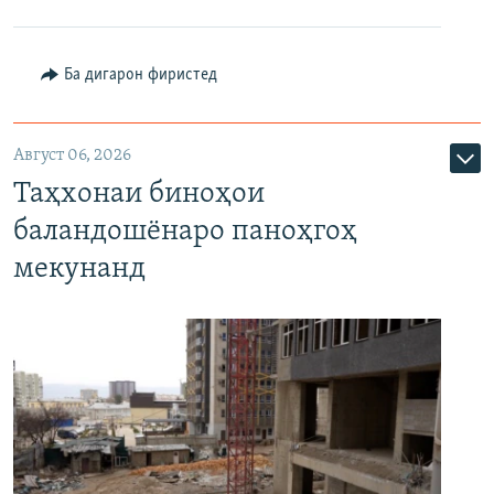
Ба дигарон фиристед
Август 06, 2026
Таҳхонаи биноҳои
баландошёнаро паноҳгоҳ
мекунанд