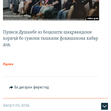
Пулиси Душанбе аз боздошти шаҳрвандони
хориҷӣ бо гумони ташкили фоҳишахона хабар
дод.
Идома
Ба дигарон фиристед
Август 05, 2026