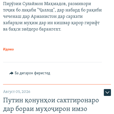
Пирӯзии Сулаймон Маҳмадов, размикори
360p
тоҷик бо лақаби "Ҷаллод", дар набард бо рақиби
480p
Auto
240p
360p
480p
чеченаш дар Арманистон дар сархати
720p
хабарҳои муҳим дар ин кишвар қарор гирифт
720p
1080p
ва баҳси зиёдеро барангехт.
1080p
Идома
Ба дигарон фиристед
Август 05, 2026
Путин қонунҳои сахтгиронаро
дар бораи муҳоҷирон имзо