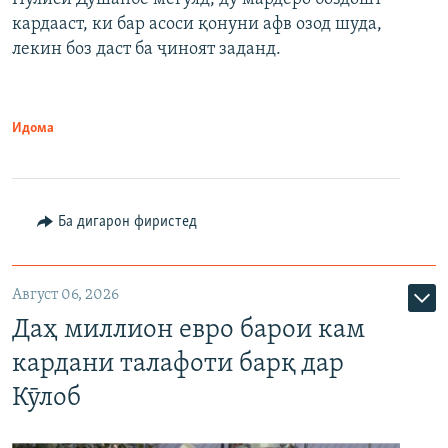
кардааст, ки бар асоси қонуни афв озод шуда,
лекин боз даст ба ҷиноят заданд.
Идома
Ба дигарон фиристед
Август 06, 2026
Даҳ миллион евро барои кам
кардани талафоти барқ дар
Кӯлоб