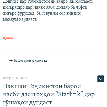
Додгоҳе дар Узбекистон як занро, ки хостааст,
писарашро дар ивази 3300 доллар ба ҷуфти
дигаре фурӯшад, ба севуним сол зиндон
маҳкум кардааст.
Идома
Ба дигарон фиристед
Август 07, 2026
Нақшаи Тоҷикистон барои
насби дастгоҳҳои “Starlink” дар
гӯшаҳои дурдаст