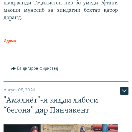
шаҳрванди Тоҷикистон низ бо умеди ёфтани
маоши муносиб ва зиндагии беҳтар қарор
доранд.
Идома
Ба дигарон фиристед
Август 05, 2026
"Амалиёт"-и зидди либоси
“бегона” дар Панҷакент