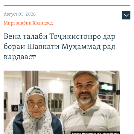
Август 05, 2026
Мирзонабии Холиқзод
Вена талаби Тоҷикистонро дар
бораи Шавкати Муҳаммад рад
кардааст