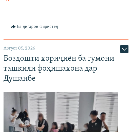
Ба дигарон фиристед
Август 05, 2026
Боздошти хориҷиён ба гумони
ташкили фоҳишахона дар
Душанбе