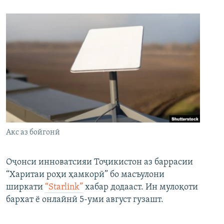
Акс аз бойгонӣ
Оҷонси инноватсияи Тоҷикистон аз баррасии
“Харитаи роҳи ҳамкорӣ” бо масъулони
ширкати
“Starlink”
хабар додааст. Ин мулоқоти
бархат ё онлайнӣ 5-уми август гузашт.