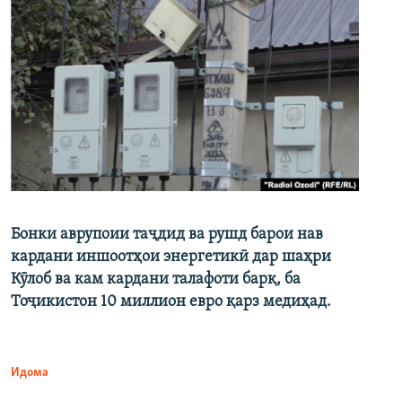
Бонки аврупоии таҷдид ва рушд барои нав
кардани иншоотҳои энергетикӣ дар шаҳри
Кӯлоб ва кам кардани талафоти барқ, ба
Тоҷикистон 10 миллион евро қарз медиҳад.
Идома