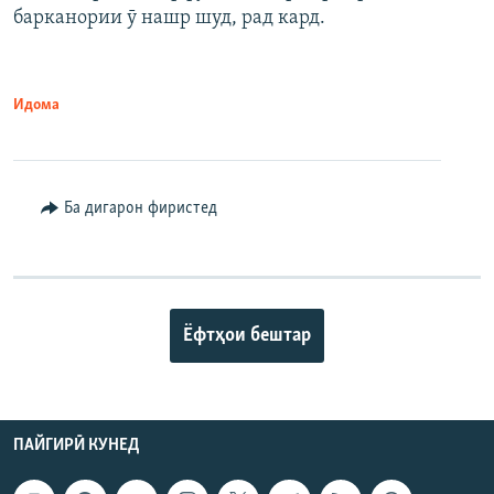
барканории ӯ нашр шуд, рад кард.
Идома
Ба дигарон фиристед
Ёфтҳои бештар
ПАЙГИРӢ КУНЕД