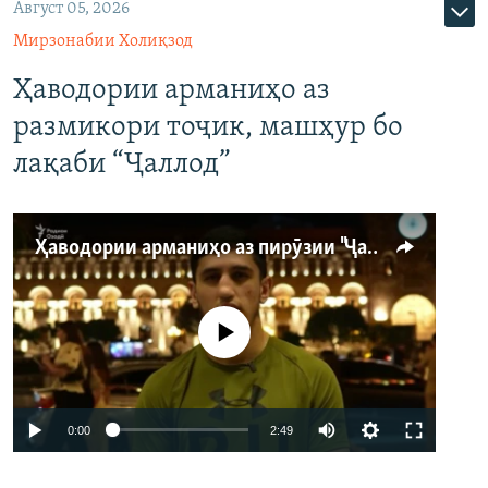
Август 05, 2026
Мирзонабии Холиқзод
Ҳаводории арманиҳо аз
размикори тоҷик, машҳур бо
лақаби “Ҷаллод”
Ҳаводории арманиҳо аз пирӯзии "Ҷаллод"-и тоҷик
Феълан кор намекунад
Auto
0:00
2:49
240p