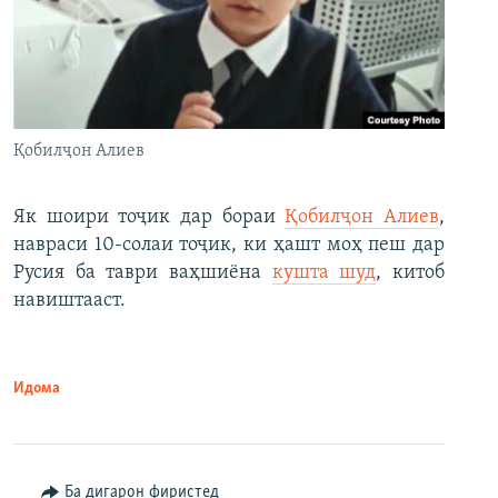
Қобилҷон Алиев
Як шоири тоҷик дар бораи
Қобилҷон Алиев
,
навраси 10-солаи тоҷик, ки ҳашт моҳ пеш дар
Русия ба таври ваҳшиёна
кушта шуд
, китоб
навиштааст.
Идома
Ба дигарон фиристед