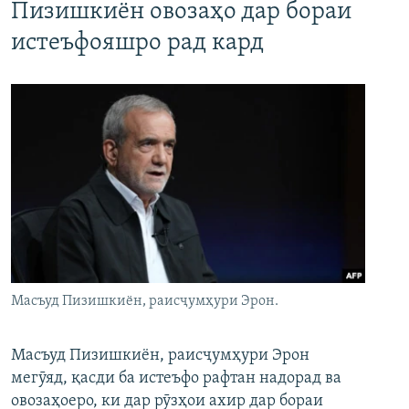
Пизишкиён овозаҳо дар бораи
истеъфояшро рад кард
Масъуд Пизишкиён, раисҷумҳури Эрон.
Масъуд Пизишкиён, раисҷумҳури Эрон
мегӯяд, қасди ба истеъфо рафтан надорад ва
овозаҳоеро, ки дар рӯзҳои ахир дар бораи