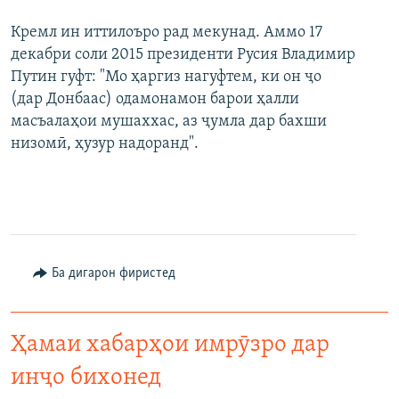
Кремл ин иттилоъро рад мекунад. Аммо 17
декабри соли 2015 президенти Русия Владимир
Путин гуфт: "Мо ҳаргиз нагуфтем, ки он ҷо
(дар Донбаас) одамонамон барои ҳалли
масъалаҳои мушаххас, аз ҷумла дар бахши
низомӣ, ҳузур надоранд".
Ба дигарон фиристед
Ҳамаи хабарҳои имрӯзро дар
инҷо бихонед