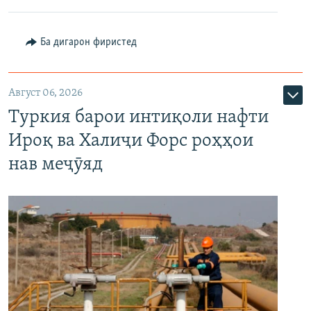
Ба дигарон фиристед
Август 06, 2026
Туркия барои интиқоли нафти
Ироқ ва Халиҷи Форс роҳҳои
нав меҷӯяд