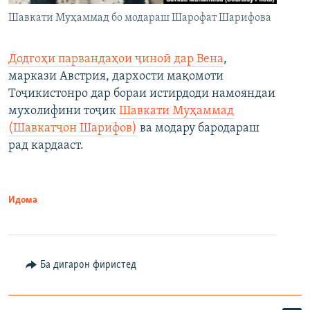
Шавкати Муҳаммад бо модараш Шарофат Шарифова
Додгоҳи парвандаҳои ҷиноӣ дар Вена
,
маркази Австрия, дархости мақомоти
Тоҷикистонро дар бораи истирдоди намояндаи
мухолифини тоҷик
Шавкати Муҳаммад
(Шавкатҷон Шарифов)
ва модару бародараш
рад кардааст.
Идома
Ба дигарон фиристед