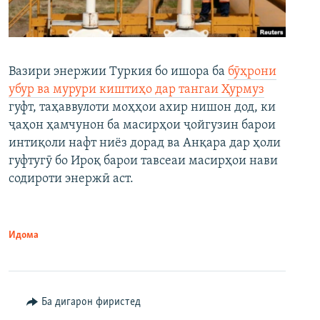
Вазири энержии Туркия бо ишора ба
бӯҳрони
убур ва мурури киштиҳо дар тангаи Ҳурмуз
гуфт, таҳаввулоти моҳҳои ахир нишон дод, ки
ҷаҳон ҳамчунон ба масирҳои ҷойгузин барои
интиқоли нафт ниёз дорад ва Анқара дар ҳоли
гуфтугӯ бо Ироқ барои тавсеаи масирҳои нави
содироти энержӣ аст.
Идома
Ба дигарон фиристед