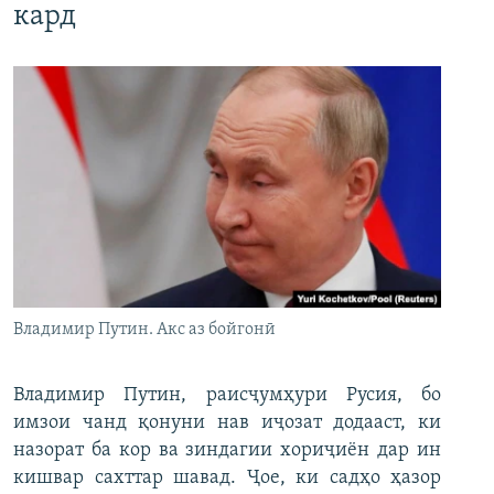
кард
Владимир Путин. Акс аз бойгонӣ
Владимир Путин, раисҷумҳури Русия, бо
имзои чанд қонуни нав иҷозат додааст, ки
назорат ба кор ва зиндагии хориҷиён дар ин
кишвар сахттар шавад. Ҷое, ки садҳо ҳазор