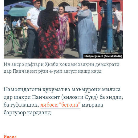
Ин аксро дафтари Ҳизби ҳокими халқии демократӣ
дар Панҷакент рӯзи 4-уми август нашр кард
Намояндагони ҳукумат ва маъмурони милиса
дар шаҳри Панҷакент (вилояти Суғд) ба зидди,
ба гуфтаашон,
либоси “бегона”
маърака
баргузор кардаанд.
Идома