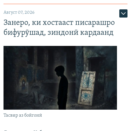
Август 07, 2026
Занеро, ки хостааст писарашро
бифурӯшад, зиндонӣ кардаанд
Тасвир аз бойгонӣ