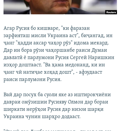
ГУЗОРИШҲОИ РАДИОӢ
Русский
ПАЙГИРӢ КУНЕД
Агар Русия бо кишваре, "ки фаразан
зарфияташ мисли Украина аст", биҷангад, ин
ҷанг "ҳадди аксар чаҳор рӯз" идома мекард.
Дар ин бора рӯзи чаҳоршанбе раиси Думаи
давлатӣ ё парлумони Русия Сергей Наришкин
изҳор доштааст. "Ва ҳама медонанд, ки ин
Ҳамаи сомонаҳои RFE/RL
ҷанг чӣ натиҷае хоҳад дошт", - афзудааст
раиси парлумони Русия.
Вай дар посух ба суоли яке аз иштирокчиёни
давраи омӯзишии Русияву Олмон дар бораи
ширкати нерӯҳои Русия дар низои шарқи
Украина чунин шарҳро додааст.