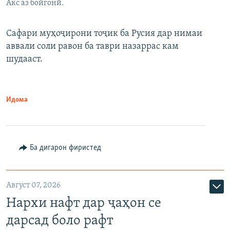
Акс аз бойгонӣ.
Сафари муҳоҷирони тоҷик ба Русия дар нимаи
аввали соли равон ба таври назаррас кам
шудааст.
Идома
Ба дигарон фиристед
Август 07, 2026
Нархи нафт дар ҷаҳон се
дарсад боло рафт