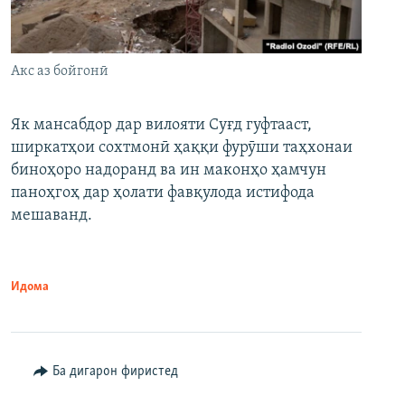
Акс аз бойгонӣ
Як мансабдор дар вилояти Суғд гуфтааст,
ширкатҳои сохтмонӣ ҳаққи фурӯши таҳхонаи
биноҳоро надоранд ва ин маконҳо ҳамчун
паноҳгоҳ дар ҳолати фавқулода истифода
мешаванд.
Идома
Ба дигарон фиристед