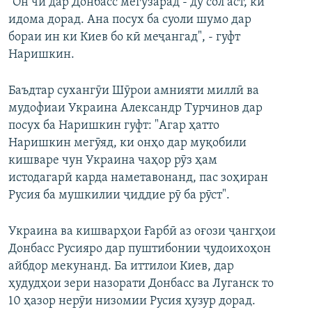
"Он чӣ дар Донбасс мегузарад - ду сол аст, ки
идома дорад. Ана посух ба суоли шумо дар
бораи ин ки Киев бо кӣ меҷангад", - гуфт
Наришкин.
Баъдтар сухангӯи Шӯрои амнияти миллӣ ва
мудофиаи Украина Александр Турчинов дар
посух ба Наришкин гуфт: "Агар ҳатто
Наришкин мегӯяд, ки онҳо дар муқобили
кишваре чун Украина чаҳор рӯз ҳам
истодагарӣ карда наметавонанд, пас зоҳиран
Русия ба мушкилии ҷиддие рӯ ба рӯст".
Украина ва кишварҳои Ғарбӣ аз оғози ҷангҳои
Донбасс Русияро дар пуштибонии ҷудоихоҳон
айбдор мекунанд. Ба иттилои Киев, дар
ҳудудҳои зери назорати Донбасс ва Луганск то
10 ҳазор нерӯи низомии Русия ҳузур дорад.