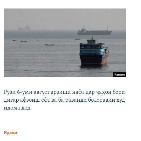
Рӯзи 6-уми август арзиши нафт дар ҷаҳон бори
дигар афзоиш ёфт ва ба раванди болоравии худ
идома дод.
Идома